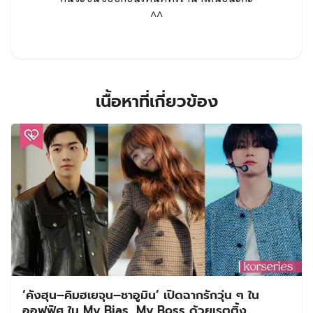
^^
เนื้อหาที่เกี่ยวข้อง
‘คังฮุน–คิมฮเยจุน–ชาอูมิน’ เปิดฉากรักวุ่น ๆ ใน
ออฟฟิศ ใน My Bias, My Boss ด้วยเรตติ้ง