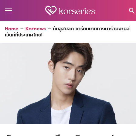
Skip
to
content
Search
Home
–
Kornews
–
นัมจูฮยอก เตรียมเดินทางมาร่วมงานอี
for:
เว้นท์ที่ประเทศไทย!
MA
ES
CT
EL
UTY
T
EW
US