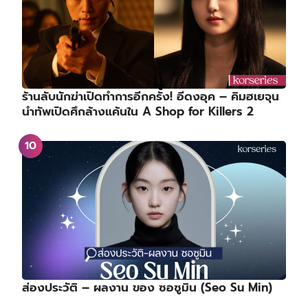
ร้านลับนักฆ่าเปิดทำการอีกครั้ง! อีดงอุค – คิมฮเยจุน
นำทัพเปิดศึกล้างแค้นใน A Shop for Killers 2
ส่องประวัติ – ผลงาน ของ ซอซูมิน (Seo Su Min)