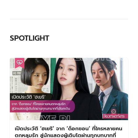
SPOTLIGHT
เปิดประวัติ ‘ฮเยริ’ จาก ‘ด็อกซอน’ ที่ใครหลายคน
ตกหลุมรัก สู่นักแสดงผู้เติบโตผ่านทุกบทบาทที่