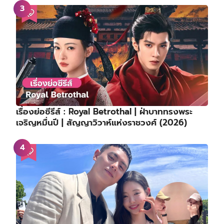
เรื่องย่อซีรีส์ : Royal Betrothal | ฝ่าบาททรงพระ
เจริญหมื่นปี | สัญญาวิวาห์แห่งราชวงศ์ (2026)