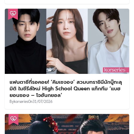
แฟนตาซีที่รอคอย! ‘คิมเซจอง’ สวมบทราชินีนักบู๊ทะลุ
มิติ ในซีรีส์ใหม่ High School Queen แท็กทีม ‘แบฮ
ยอนซอง – โจฮันกยอล’
By
korseries
On
31/07/2026