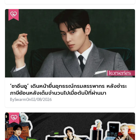
‘ชาอึนอู’ เดินหน้ายื่นอุทธรณ์กรมสรรพากร หลังชำระ
ภาษีย้อนหลังเต็มจำนวนไปเมื่อต้นปีที่ผ่านมา
By
Swarm
On
02/08/2026