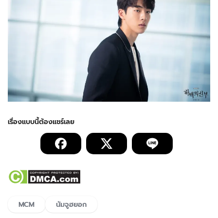
MCM
นัมจูฮยอก