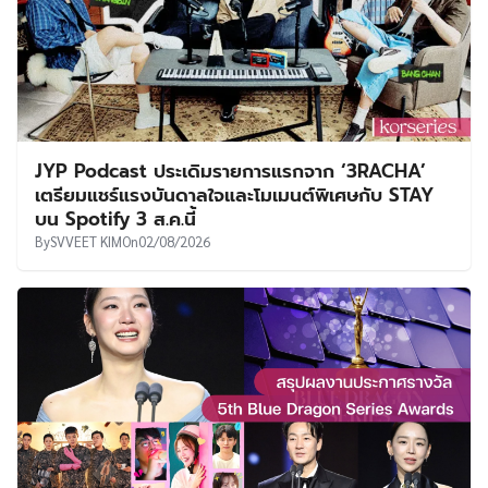
JYP Podcast ประเดิมรายการแรกจาก ‘3RACHA’
เตรียมแชร์แรงบันดาลใจและโมเมนต์พิเศษกับ STAY
บน Spotify 3 ส.ค.นี้
By
SVVEET KIM
On
02/08/2026