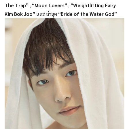
The Trap”
,
“Moon Lovers”
,
“Weightlifting Fairy
Kim Bok Joo”
และ ล่าสุด
“Bride of the Water God”