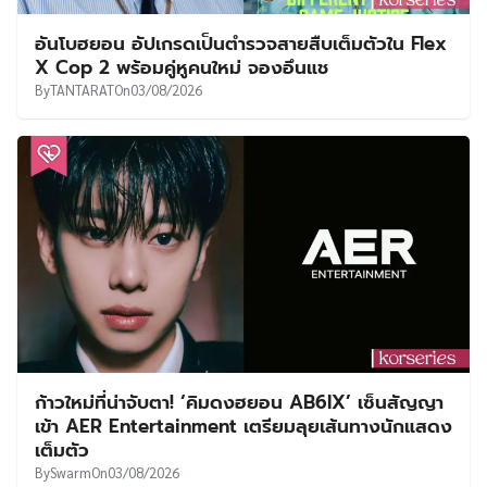
อันโบฮยอน อัปเกรดเป็นตำรวจสายสืบเต็มตัวใน Flex
X Cop 2 พร้อมคู่หูคนใหม่ จองอึนแช
By
TANTARAT
On
03/08/2026
ก้าวใหม่ที่น่าจับตา! ‘คิมดงฮยอน AB6IX’ เซ็นสัญญา
เข้า AER Entertainment เตรียมลุยเส้นทางนักแสดง
เต็มตัว
By
Swarm
On
03/08/2026