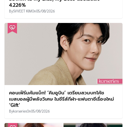
4.226%
By
SVVEET KIM
On
05/08/2026
คอนเฟิร์มคัมแบ็ก! ‘คิมอูบิน’ เตรียมสวมบทโค้ช
เบสบอลผู้มีพลังวิเศษ ในซีรีส์กีฬา-แฟนตาซีเรื่องใหม่
‘Gift’
By
korseries
On
05/08/2026