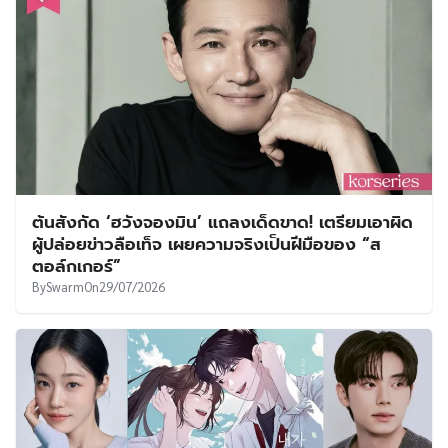
ต้นสังกัด ‘ฮวังจองมิน’ แถลงเด็ดขาด! เตรียมเอาผิด
ผู้ปล่อยข่าวลือเท็จ เผยความจริงเป็นฝีมือของ “ส
ตอล์กเกอร์”
By
Swarm
On
29/07/2026