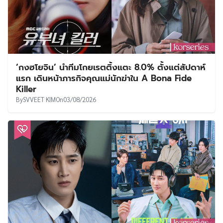
‘กงฮโยจิน’ นำทีมโกยเรตติ้งแตะ 8.0% ตั้งแต่สัปดาห์
แรก เดินหน้าภารกิจคุณแม่นักฆ่าใน A Bona Fide
Killer
By
SVVEET KIM
On
03/08/2026