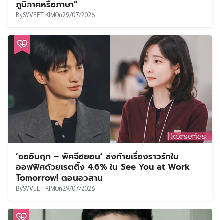
ภูมิภาคหรือภาษา”
By
SVVEET KIM
On
29/07/2026
‘ซออินกุก – พัคจีฮยอน’ ส่งท้ายเรื่องราวรักใน
ออฟฟิศด้วยเรตติ้ง 4.6% ใน See You at Work
Tomorrow! ตอนอวสาน
By
SVVEET KIM
On
29/07/2026