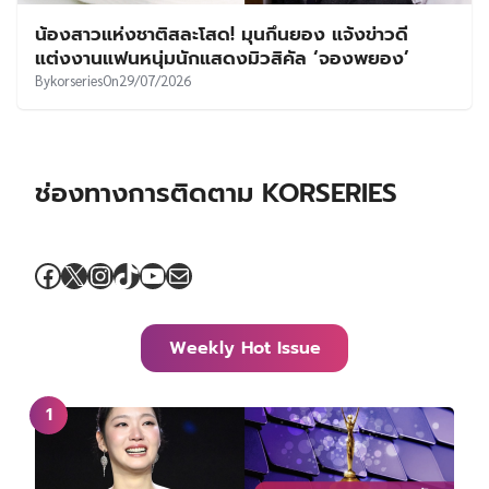
น้องสาวแห่งชาติสละโสด! มุนกึนยอง แจ้งข่าวดี
แต่งงานแฟนหนุ่มนักแสดงมิวสิคัล ‘จองพยอง’
By
korseries
On
29/07/2026
ช่องทางการติดตาม KORSERIES
Facebook
X
Instagram
TikTok
YouTube
Mail
Weekly Hot Issue