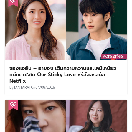
จองแฮอิน – ฮายอง เติมความหวานและเคมีเหนียว
หนึบติดใจใน Our Sticky Love ซีรีส์ออริจินัล
Netflix
By
TANTARAT
On
04/08/2026