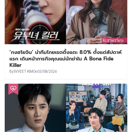
‘กงฮโยจิน’ นำทีมโกยเรตติ้งแตะ 8.0% ตั้งแต่สัปดาห์
แรก เดินหน้าภารกิจคุณแม่นักฆ่าใน A Bona Fide
Killer
By
SVVEET KIM
On
03/08/2026