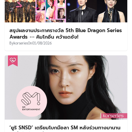
สรุปผลงานประกาศรางวัล 5th Blue Dragon Series
Awards ⋯ คิมโกอึน คว้าแดซัง!
By
korseries
On
01/08/2026
‘ยูริ SNSD’ เตรียมโบกมือลา SM หลังร่วมทางมานาน