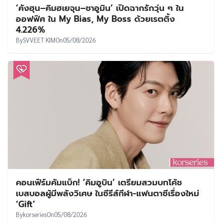
‘คังฮุน–คิมฮเยจุน–ชาอูมิน’ เปิดฉากรักวุ่น ๆ ใน
ออฟฟิศ ใน My Bias, My Boss ด้วยเรตติ้ง
4.226%
By
SVVEET KIM
On
05/08/2026
คอนเฟิร์มคัมแบ็ก! ‘คิมอูบิน’ เตรียมสวมบทโค้ช
เบสบอลผู้มีพลังวิเศษ ในซีรีส์กีฬา-แฟนตาซีเรื่องใหม่
‘Gift’
By
korseries
On
05/08/2026