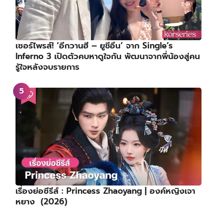
เซอร์ไพรส์! ‘อีกวานฮี – ยูชีอึน’ จาก Single’s
Inferno 3 เปิดตัวคบหาดูใจกัน พัฒนาจากพี่น้องสู่คน
รู้ใจหลังจบรายการ
เรื่องย่อซีรีส์ : Princess Zhaoyang | องค์หญิงเจา
หยาง (2026)