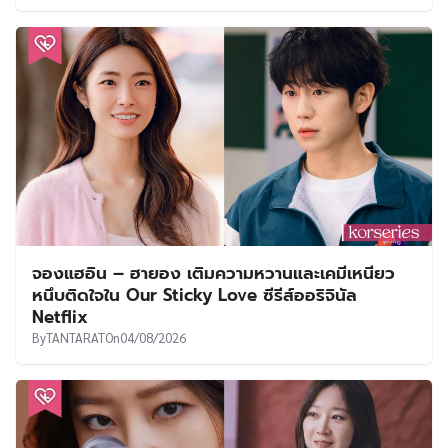
จองแฮอิน – ฮายอง เติมความหวานและเคมีเหนียว
หนึบติดใจใน Our Sticky Love ซีรีส์ออริจินัล
Netflix
By
TANTARAT
On
04/08/2026