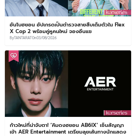
อันโบฮยอน อัปเกรดเป็นตำรวจสายสืบเต็มตัวใน Flex
X Cop 2 พร้อมคู่หูคนใหม่ จองอึนแช
By
TANTARAT
On
03/08/2026
ก้าวใหม่ที่น่าจับตา! ‘คิมดงฮยอน AB6IX’ เซ็นสัญญา
เข้า AER Entertainment เตรียมลุยเส้นทางนักแสดง