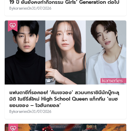
19 ปี ยันยังคงทำกิจกรรม Girls’ Generation ต่อไป
By
korseries
On
31/07/2026
แฟนตาซีที่รอคอย! ‘คิมเซจอง’ สวมบทราชินีนักบู๊ทะลุ
มิติ ในซีรีส์ใหม่ High School Queen แท็กทีม ‘แบฮ
ยอนซอง – โจฮันกยอล’
By
korseries
On
31/07/2026