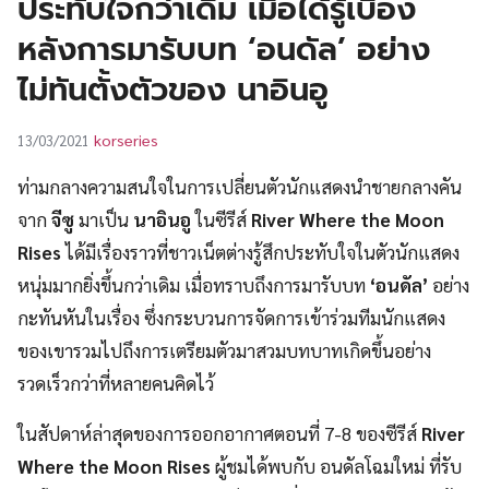
ประทับใจกว่าเดิม เมื่อได้รู้เบื้อง
UT
หลังการมารับบท ‘อนดัล’ อย่าง
ไม่ทันตั้งตัวของ นาอินอู
korseries
13/03/2021
ท่ามกลางความสนใจในการเปลี่ยนตัวนักแสดงนำชายกลางคัน
จาก
จีซู
มาเป็น
นาอินอู
ในซีรีส์
River Where the Moon
Rises
ได้มีเรื่องราวที่ชาวเน็ตต่างรู้สึกประทับใจในตัวนักแสดง
หนุ่มมากยิ่งขึ้นกว่าเดิม เมื่อทราบถึงการมารับบท
‘อนดัล’
อย่าง
กะทันหันในเรื่อง ซึ่งกระบวนการจัดการเข้าร่วมทีมนักแสดง
ของเขารวมไปถึงการเตรียมตัวมาสวมบทบาทเกิดขึ้นอย่าง
รวดเร็วกว่าที่หลายคนคิดไว้
ในสัปดาห์ล่าสุดของการออกอากาศตอนที่ 7-8 ของซีรีส์
River
Where the Moon Rises
ผู้ชมได้พบกับ อนดัลโฉมใหม่ ที่รับ