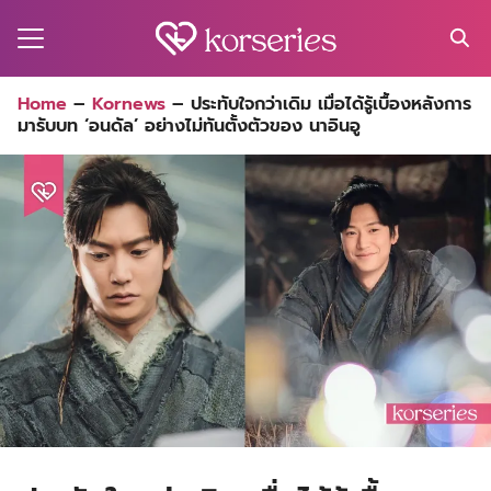
Skip
to
content
Search
Home
–
Kornews
–
ประทับใจกว่าเดิม เมื่อได้รู้เบื้องหลังการ
for:
มารับบท ‘อนดัล’ อย่างไม่ทันตั้งตัวของ นาอินอู
MA
ES
CT
EL
UTY
T
EW
US