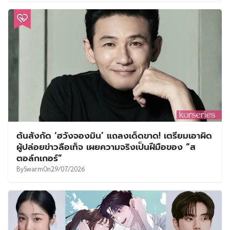
ต้นสังกัด ‘ฮวังจองมิน’ แถลงเด็ดขาด! เตรียมเอาผิด
ผู้ปล่อยข่าวลือเท็จ เผยความจริงเป็นฝีมือของ “ส
ตอล์กเกอร์”
By
Swarm
On
29/07/2026