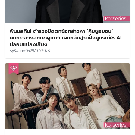
พ้นมลทิน! ตำรวจปัดตกข้อกล่าวหา ‘คิมซูฮยอน’
คบหา-ล่วงละเมิดผู้เยาว์ เผยหลักฐานฝั่งคู่กรณีใช้ AI
ปลอมแปลงเสียง
By
Swarm
On
29/07/2026