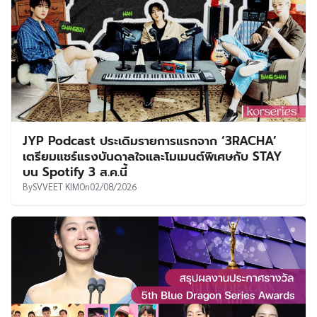
JYP Podcast ประเดิมรายการแรกจาก ‘3RACHA’
เตรียมแชร์แรงบันดาลใจและโมเมนต์พิเศษกับ STAY
บน Spotify 3 ส.ค.นี้
By
SVVEET KIM
On
02/08/2026