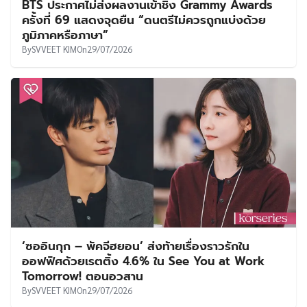
BTS ประกาศไม่ส่งผลงานเข้าชิง Grammy Awards
ครั้งที่ 69 แสดงจุดยืน “ดนตรีไม่ควรถูกแบ่งด้วย
ภูมิภาคหรือภาษา”
By
SVVEET KIM
On
29/07/2026
‘ซออินกุก – พัคจีฮยอน’ ส่งท้ายเรื่องราวรักใน
ออฟฟิศด้วยเรตติ้ง 4.6% ใน See You at Work
Tomorrow! ตอนอวสาน
By
SVVEET KIM
On
29/07/2026