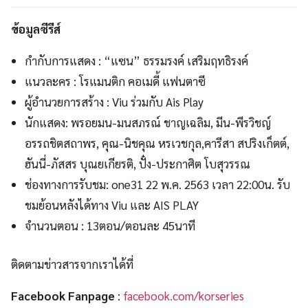
ข้อมูลซีรีส์
กำกับการแสดง : “แซน” ธรรมรงค์ เสริมฤทธิรงค์
แนวละคร : โรแมนติก คอเมดี้ แฟนตาซี
ผู้อำนวยการสร้าง : Viu ร่วมกับ Ais Play
นักแสดง: พรอยมน-มนสภรณ์ ชาญเฉลิม, มีน-พีรวิชญ์
อรรถชิตสถาพร, คุณ-นิชคุณ หรเวชกุล,คารีสา สปริงเก็ตต์,
ฮันนี่-ภัสสร บุณยเกียรติ, ปั๋ง-ประกาศิต โบสุวรรณ
ช่องทางการรับชม: one31 22 พ.ค. 2563 เวลา 22:00น. รับ
ชมย้อนหลังได้ทาง Viu และ AIS PLAY
จำนวนตอน : 13ตอน/ตอนละ 45นาที
ติดตามข่าวสารจากเราได้ที่
Facebook Fanpage
:
facebook.com/korseries