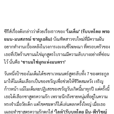
ซีรีส์เรื่องดังกล่าวว่าด้วยเรื่องราวของ
‘
โมเด็ม
’
(รับบทโดย พรอ
ยมน-มนสภรณ์ ชาญเฉลิม)
บัณฑิตสาวจบใหม่ที่มีความฝัน
อยากทำงานเบื้องหลังในวงการเอเจนซี่โฆษณา ที่ครอบครัวของ
เธอที่เปิดร้านชานมไข่มุกสูตรโบราณมีความลับบางอย่างที่ซ่อน
ไว้ นั่นคือ
‘ชานมไข่มุกแห่งมนตรา’
วันหนึ่งป้าของโมเด็มได้ชงชาเวทมนตร์สูตรลับทั้ง 7 ของตระกูล
มาให้โมเด็มเลือกเป็นของขวัญเพื่อช่วยให้ชีวิตสมหวัง เจริญ
ก้าวหน้า แม้โมเด็มจะปฏิเสธของขวัญวันเกิดนี้มาทุกปี แต่ครั้งนี้
เธอได้เลือกชาสูตรความรัก เพราะนึกถึงชายหนุ่มที่อยู่ในความ
ทรงจำเมื่อวัยเด็ก แต่โชคชะตาก็ได้เล่นตลกครั้งใหญ่ เมื่อเธอ
เผลอทำชาสูตรความรักตกใส่
‘
ไลท์
’(รับบทโดย มีน-พีรวิชญ์