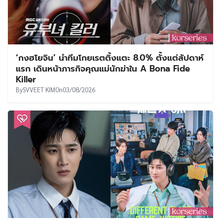
‘กงฮโยจิน’ นำทีมโกยเรตติ้งแตะ 8.0% ตั้งแต่สัปดาห์
แรก เดินหน้าภารกิจคุณแม่นักฆ่าใน A Bona Fide
Killer
By
SVVEET KIM
On
03/08/2026