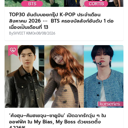
TOP30 อันดับบอยกรุ๊ป K-POP ประจำเดือน
สิงหาคม 2026 ⋯ BTS ครองบัลลังก์อันดับ 1 ต่อ
เนื่องเป็นเดือนที่ 13
By
SVVEET KIM
On
08/08/2026
‘คังฮุน–คิมฮเยจุน–ชาอูมิน’ เปิดฉากรักวุ่น ๆ ใน
ออฟฟิศ ใน My Bias, My Boss ด้วยเรตติ้ง
4.226%