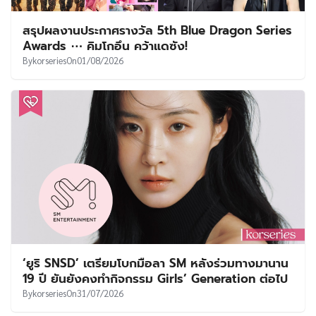
สรุปผลงานประกาศรางวัล 5th Blue Dragon Series
Awards ⋯ คิมโกอึน คว้าแดซัง!
By
korseries
On
01/08/2026
‘ยูริ SNSD’ เตรียมโบกมือลา SM หลังร่วมทางมานาน
19 ปี ยันยังคงทำกิจกรรม Girls’ Generation ต่อไป
By
korseries
On
31/07/2026