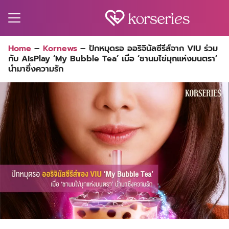
Skip
to
content
Search
Home
–
Kornews
–
ปักหมุดรอ ออริจินัลซีรีส์จาก VIU ร่วม
for:
กับ AisPlay ‘My Bubble Tea’ เมื่อ ‘ชานมไข่มุกแห่งมนตรา’
MA
นำมาซึ่งความรัก
ES
CT
EL
UTY
T
EW
US