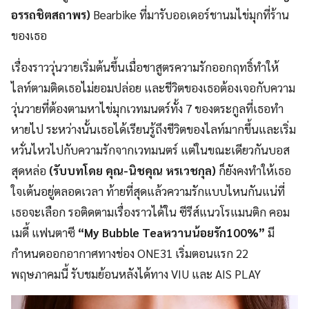
อรรถชิตสถาพร)
Bearbike ที่มารับออเดอร์ชานมไข่มุกที่ร้าน
ของเธอ
เรื่องราววุ่นวายเริ่มต้นขึ้นเมื่อชาสูตรความรักออกฤทธิ์ทำให้
ไลท์ตามติดเธอไม่ยอมปล่อย และชีวิตของเธอต้องเจอกับความ
วุ่นวายที่ต้องตามหาไข่มุกเวทมนตร์ทั้ง 7 ของตระกูลที่เธอทำ
หายไป ระหว่างนั้นเธอได้เรียนรู้ถึงชีวิตของไลท์มากขึ้นและเริ่ม
หวั่นไหวไปกับความรักจากเวทมนตร์ แต่ในขณะเดียวกันบอส
สุดหล่อ
(รับบทโดย คุณ-นิชคุณ หรเวชกุล)
ก็ยังคงทำให้เธอ
ใจเต้นอยู่ตลอดเวลา ท้ายที่สุดแล้วความรักแบบไหนกันแน่ที่
เธอจะเลือก รอติดตามเรื่องราวได้ใน ซีรีส์แนวโรแมนติก คอม
เมดี้ แฟนตาซี
“My Bubble Tea
หวานน้อยรัก
100%”
มี
กำหนดออกอากาศทางช่อง ONE31 เริ่มตอนแรก 22
พฤษภาคมนี้ รับชมย้อนหลังได้ทาง VIU และ AIS PLAY