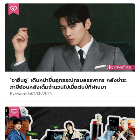
‘ชาอึนอู’ เดินหน้ายื่นอุทธรณ์กรมสรรพากร หลังชำระ
ภาษีย้อนหลังเต็มจำนวนไปเมื่อต้นปีที่ผ่านมา
By
Swarm
On
02/08/2026