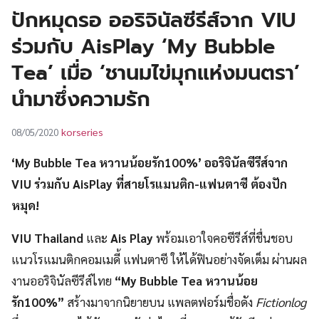
UT
ปักหมุดรอ ออริจินัลซีรีส์จาก VIU
ร่วมกับ AisPlay ‘My Bubble
Tea’ เมื่อ ‘ชานมไข่มุกแห่งมนตรา’
นำมาซึ่งความรัก
korseries
08/05/2020
‘My Bubble Tea หวานน้อยรัก100%’ ออริจินัลซีรีส์จาก
VIU ร่วมกับ AisPlay ที่สายโรแมนติก-แฟนตาซี ต้องปัก
หมุด!
VIU Thailand
และ
Ais Play
พร้อมเอาใจคอซีรีส์ที่ชื่นชอบ
แนวโรแมนติกคอมเมดี้ แฟนตาซี ให้ได้ฟินอย่างจัดเต็ม ผ่านผล
งานออริจินัลซีรีส์ไทย
“My Bubble Tea
หวานน้อย
รัก
100%”
สร้างมาจากนิยายบน แพลตฟอร์มชื่อดัง
Fictionlog