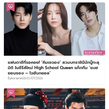
แฟนตาซีที่รอคอย! ‘คิมเซจอง’ สวมบทราชินีนักบู๊ทะลุ
มิติ ในซีรีส์ใหม่ High School Queen แท็กทีม ‘แบฮ
ยอนซอง – โจฮันกยอล’
By
korseries
On
31/07/2026