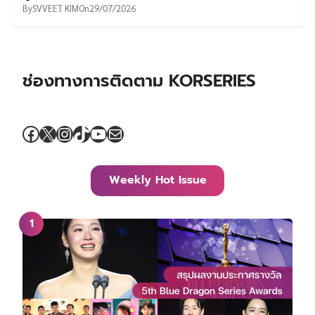
By
SVVEET KIM
On
29/07/2026
ช่องทางการติดตาม KORSERIES
Facebook
X
Instagram
TikTok
YouTube
Mail
Weekly Hot Issue