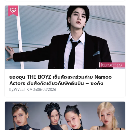
ยองฮุน THE BOYZ เซ็นสัญญาร่วมค่าย Namoo
Actors ต้นสังกัดเดียวกับพัคอึนบิน – ซงคัง
By
SVVEET KIM
On
08/08/2026