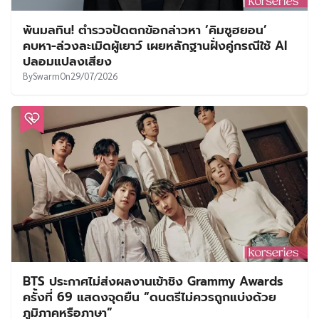
พ้นมลทิน! ตำรวจปัดตกข้อกล่าวหา ‘คิมซูฮยอน’
คบหา-ล่วงละเมิดผู้เยาว์ เผยหลักฐานฝั่งคู่กรณีใช้ AI
ปลอมแปลงเสียง
By
Swarm
On
29/07/2026
BTS ประกาศไม่ส่งผลงานเข้าชิง Grammy Awards
ครั้งที่ 69 แสดงจุดยืน “ดนตรีไม่ควรถูกแบ่งด้วย
ภูมิภาคหรือภาษา”