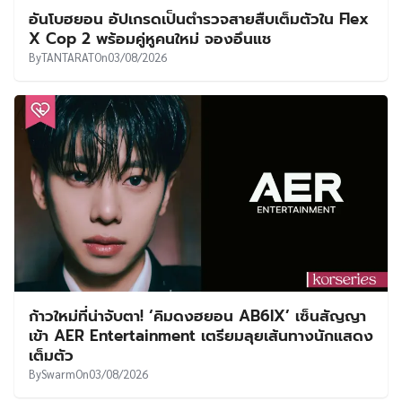
อันโบฮยอน อัปเกรดเป็นตำรวจสายสืบเต็มตัวใน Flex
X Cop 2 พร้อมคู่หูคนใหม่ จองอึนแช
By
TANTARAT
On
03/08/2026
ก้าวใหม่ที่น่าจับตา! ‘คิมดงฮยอน AB6IX’ เซ็นสัญญา
เข้า AER Entertainment เตรียมลุยเส้นทางนักแสดง
เต็มตัว
By
Swarm
On
03/08/2026