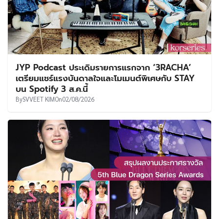
JYP Podcast ประเดิมรายการแรกจาก ‘3RACHA’
เตรียมแชร์แรงบันดาลใจและโมเมนต์พิเศษกับ STAY
บน Spotify 3 ส.ค.นี้
By
SVVEET KIM
On
02/08/2026