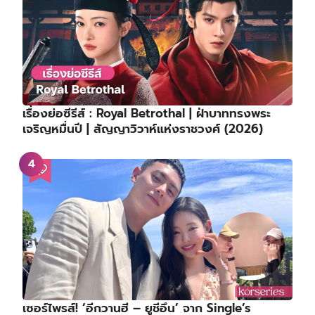
เรื่องย่อซีรีส์ : Royal Betrothal | ฝ่าบาททรงพระ
เจริญหมื่นปี | สัญญาวิวาห์แห่งราชวงศ์ (2026)
เซอร์ไพรส์! ‘อีกวานฮี – ยูชีอึน’ จาก Single’s