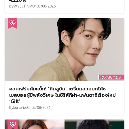
By
SVVEET KIM
On
05/08/2026
คอนเฟิร์มคัมแบ็ก! ‘คิมอูบิน’ เตรียมสวมบทโค้ช
เบสบอลผู้มีพลังวิเศษ ในซีรีส์กีฬา-แฟนตาซีเรื่องใหม่
‘Gift’
By
korseries
On
05/08/2026