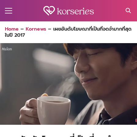
Skip
to
content
Search
Home
–
Kornews
–
เผยอันดับโฆษณาที่เป็นที่จดจำมากที่สุด
for:
ในปี 2017
MA
ES
CT
EL
UTY
T
EW
US