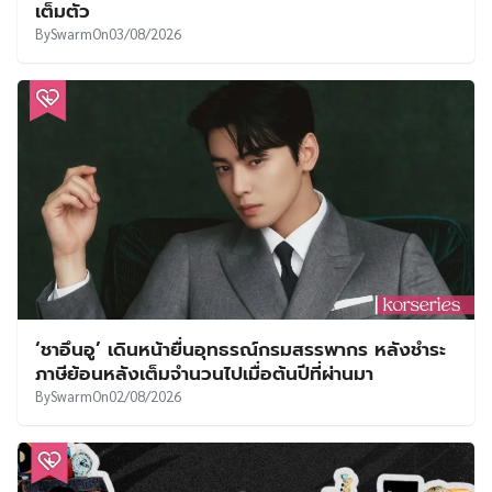
เต็มตัว
By
Swarm
On
03/08/2026
‘ชาอึนอู’ เดินหน้ายื่นอุทธรณ์กรมสรรพากร หลังชำระ
ภาษีย้อนหลังเต็มจำนวนไปเมื่อต้นปีที่ผ่านมา
By
Swarm
On
02/08/2026