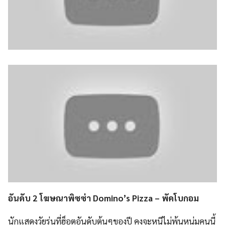
อันดับ 2 โฆษณาพิซซ่า Domino’s Pizza – พัคโบกอม
นักแสดงวัยรุ่นที่ฮ็อตอันดับต้นๆของปี คงจะหนีไม่พ้นหนุ่มคนนี้