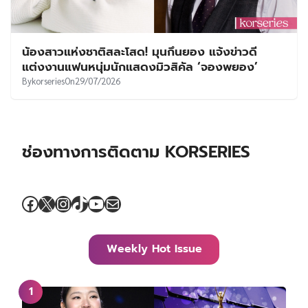
น้องสาวแห่งชาติสละโสด! มุนกึนยอง แจ้งข่าวดี
แต่งงานแฟนหนุ่มนักแสดงมิวสิคัล ‘จองพยอง’
By
korseries
On
29/07/2026
ช่องทางการติดตาม KORSERIES
Facebook
X
Instagram
TikTok
YouTube
Mail
Weekly Hot Issue