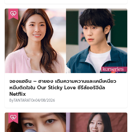
จองแฮอิน – ฮายอง เติมความหวานและเคมีเหนียว
หนึบติดใจใน Our Sticky Love ซีรีส์ออริจินัล
Netflix
By
TANTARAT
On
04/08/2026