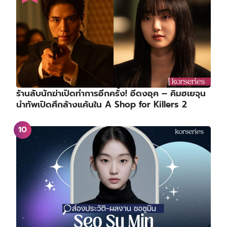
ร้านลับนักฆ่าเปิดทำการอีกครั้ง! อีดงอุค – คิมฮเยจุน
นำทัพเปิดศึกล้างแค้นใน A Shop for Killers 2