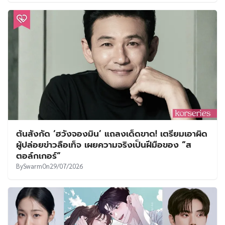
ต้นสังกัด ‘ฮวังจองมิน’ แถลงเด็ดขาด! เตรียมเอาผิด
ผู้ปล่อยข่าวลือเท็จ เผยความจริงเป็นฝีมือของ “ส
ตอล์กเกอร์”
By
Swarm
On
29/07/2026