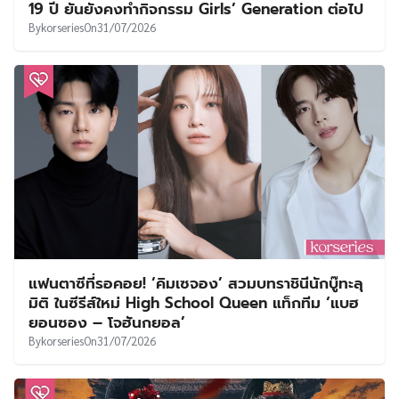
19 ปี ยันยังคงทำกิจกรรม Girls’ Generation ต่อไป
By
korseries
On
31/07/2026
แฟนตาซีที่รอคอย! ‘คิมเซจอง’ สวมบทราชินีนักบู๊ทะลุ
มิติ ในซีรีส์ใหม่ High School Queen แท็กทีม ‘แบฮ
ยอนซอง – โจฮันกยอล’
By
korseries
On
31/07/2026