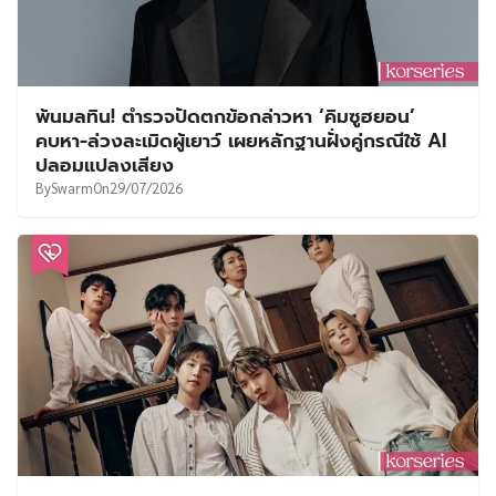
พ้นมลทิน! ตำรวจปัดตกข้อกล่าวหา ‘คิมซูฮยอน’
คบหา-ล่วงละเมิดผู้เยาว์ เผยหลักฐานฝั่งคู่กรณีใช้ AI
ปลอมแปลงเสียง
By
Swarm
On
29/07/2026