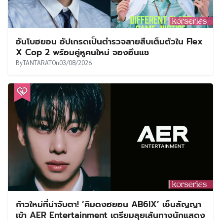
อันโบฮยอน อัปเกรดเป็นตำรวจสายสืบเต็มตัวใน Flex
X Cop 2 พร้อมคู่หูคนใหม่ จองอึนแช
By
TANTARAT
On
03/08/2026
ก้าวใหม่ที่น่าจับตา! ‘คิมดงฮยอน AB6IX’ เซ็นสัญญา
เข้า AER Entertainment เตรียมลุยเส้นทางนักแสดง