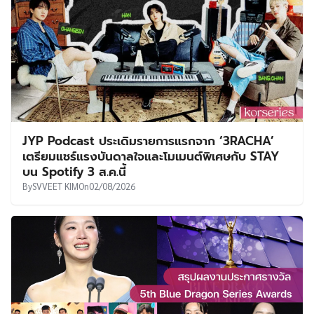
JYP Podcast ประเดิมรายการแรกจาก ‘3RACHA’
เตรียมแชร์แรงบันดาลใจและโมเมนต์พิเศษกับ STAY
บน Spotify 3 ส.ค.นี้
By
SVVEET KIM
On
02/08/2026