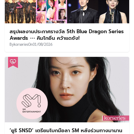
สรุปผลงานประกาศรางวัล 5th Blue Dragon Series
Awards ⋯ คิมโกอึน คว้าแดซัง!
By
korseries
On
01/08/2026
‘ยูริ SNSD’ เตรียมโบกมือลา SM หลังร่วมทางมานาน