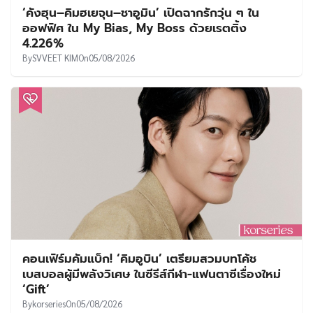
‘คังฮุน–คิมฮเยจุน–ชาอูมิน’ เปิดฉากรักวุ่น ๆ ใน
ออฟฟิศ ใน My Bias, My Boss ด้วยเรตติ้ง
4.226%
By
SVVEET KIM
On
05/08/2026
คอนเฟิร์มคัมแบ็ก! ‘คิมอูบิน’ เตรียมสวมบทโค้ช
เบสบอลผู้มีพลังวิเศษ ในซีรีส์กีฬา-แฟนตาซีเรื่องใหม่
‘Gift’
By
korseries
On
05/08/2026