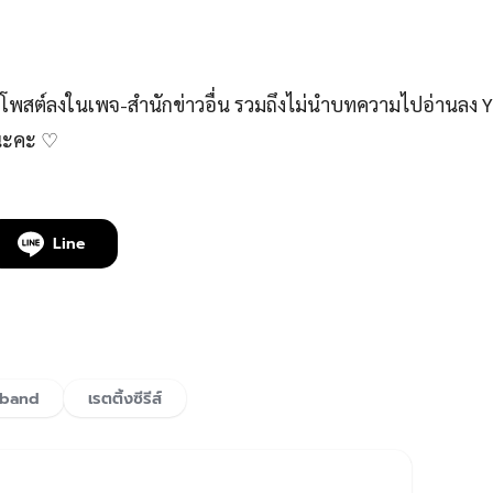
สต์ลงในเพจ-สำนักข่าวอื่น รวมถึงไม่นำบทความไปอ่านลง 
์นะคะ ♡
Line
sband
เรตติ้งซีรีส์