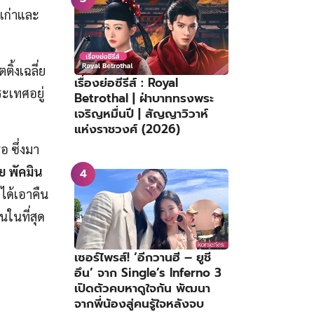
ีเก่าและ
ิ้งเฉลี่ย
เรื่องย่อซีรีส์ : Royal
ระเทศอยู่
Betrothal | ฝ่าบาททรงพระ
เจริญหมื่นปี | สัญญาวิวาห์
แห่งราชวงศ์ (2026)
อ ซึ่งมา
ย พัคมิน
ได้เอาคืน
นในที่สุด
เซอร์ไพรส์! ‘อีกวานฮี – ยูชี
อึน’ จาก Single’s Inferno 3
เปิดตัวคบหาดูใจกัน พัฒนา
จากพี่น้องสู่คนรู้ใจหลังจบ