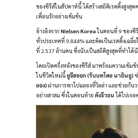
ของซีรีส์ในสัปดาห์นี้ ได้สร้างสถิติเรตติ้งสูง
เพื่อนรักอย่างเข้มข้น
อ้างอิงจาก
Nielsen Korea
ในตอนที่ 9 ของซีรี
ทั่วประเทศที่ 9.844% และคิดเป็นเรตติ้งเฉลี่ย
ที่ 2.537 ล้านคน ซึ่งนับเป็นสถิติสูงสุดที่ทำได้
โดยเปิดครึ่งหลังของซีรีส์ มาพร้อมความเข้มข้
ในชีวิตใหม่นี้
ยูจีฮยอก (รับบทโดย นาอินอู)
ช
ยอง)
ผ่านการพาไปฉลองที่วิลล่า และช่วยกันวา
อย่างสาสม ซึ่งในตอนท้าย
คังจีวอน
ได้ไปเจอ