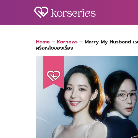
Skip
to
content
S
fo
Home
–
Kornews
–
Marry My Husband เรตติ้
ครึ่งหลังของเรื่อง