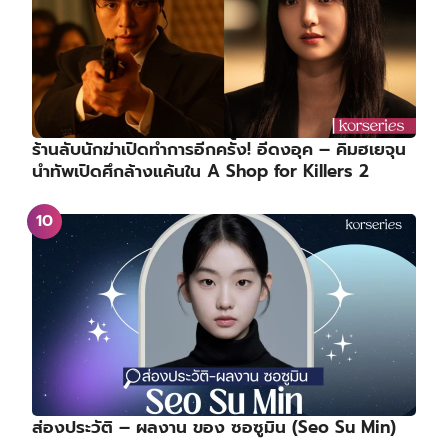
ร้านลับนักฆ่าเปิดทำการอีกครั้ง! อีดงอุค – คิมฮเยจุน
นำทัพเปิดศึกล้างแค้นใน A Shop for Killers 2
ส่องประวัติ – ผลงาน ของ ซอซูมิน (Seo Su Min)