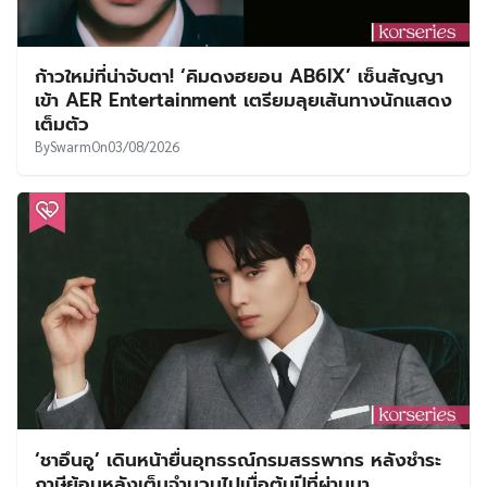
ก้าวใหม่ที่น่าจับตา! ‘คิมดงฮยอน AB6IX’ เซ็นสัญญา
เข้า AER Entertainment เตรียมลุยเส้นทางนักแสดง
เต็มตัว
By
Swarm
On
03/08/2026
‘ชาอึนอู’ เดินหน้ายื่นอุทธรณ์กรมสรรพากร หลังชำระ
ภาษีย้อนหลังเต็มจำนวนไปเมื่อต้นปีที่ผ่านมา