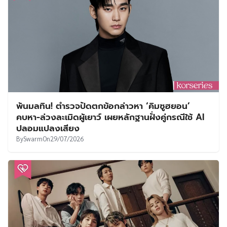
พ้นมลทิน! ตำรวจปัดตกข้อกล่าวหา ‘คิมซูฮยอน’
คบหา-ล่วงละเมิดผู้เยาว์ เผยหลักฐานฝั่งคู่กรณีใช้ AI
ปลอมแปลงเสียง
By
Swarm
On
29/07/2026