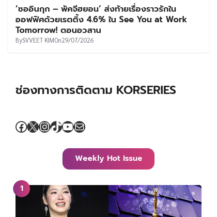
‘ซออินกุก – พัคจีฮยอน’ ส่งท้ายเรื่องราวรักใน
ออฟฟิศด้วยเรตติ้ง 4.6% ใน See You at Work
Tomorrow! ตอนอวสาน
By
SVVEET KIM
On
29/07/2026
ช่องทางการติดตาม KORSERIES
Facebook
X
Instagram
TikTok
YouTube
Mail
Weekly Hot Issue