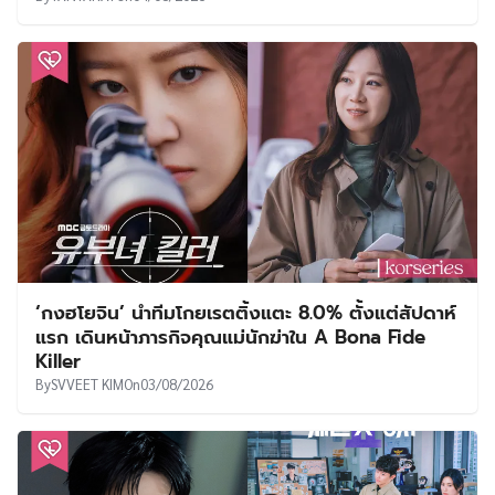
‘กงฮโยจิน’ นำทีมโกยเรตติ้งแตะ 8.0% ตั้งแต่สัปดาห์
แรก เดินหน้าภารกิจคุณแม่นักฆ่าใน A Bona Fide
Killer
By
SVVEET KIM
On
03/08/2026