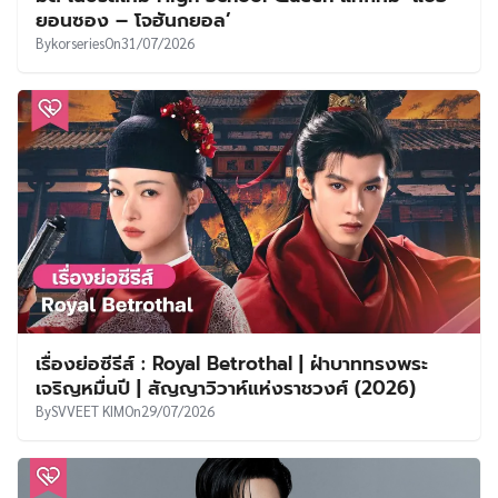
ยอนซอง – โจฮันกยอล’
By
korseries
On
31/07/2026
เรื่องย่อซีรีส์ : Royal Betrothal | ฝ่าบาททรงพระ
เจริญหมื่นปี | สัญญาวิวาห์แห่งราชวงศ์ (2026)
By
SVVEET KIM
On
29/07/2026