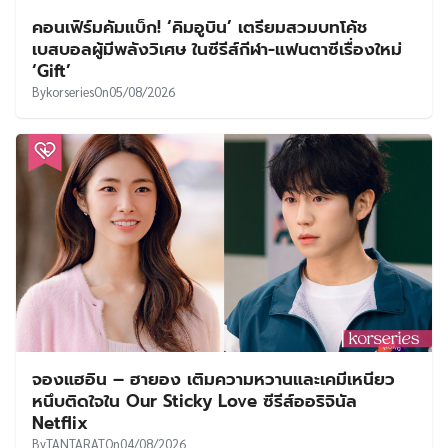
คอนเฟิร์มคัมแบ็ก! ‘คิมอูบิน’ เตรียมสวมบทโค้ช
เบสบอลผู้มีพลังวิเศษ ในซีรีส์กีฬา-แฟนตาซีเรื่องใหม่
‘Gift’
By
korseries
On
05/08/2026
จองแฮอิน – ฮายอง เติมความหวานและเคมีเหนียว
หนึบติดใจใน Our Sticky Love ซีรีส์ออริจินัล
Netflix
By
TANTARAT
On
04/08/2026