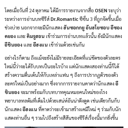
โดยเมื่อวันที่ 24 ตุลาคม ได้มีการรายงานจากสื่อ
OSEN
ระบุว่า
ระหว่างการอ่านบทซีรีส์
Dr.Romantic
ซีซั่น 3 ที่ถูกจัดขึ้นเมื่อ
ช่วงบ่าย นอกจากจะมีนักแสดง
ฮันซอกกยู อันฮโยซอบ อีซอง
คยอง
และ
คิมจูฮอน
เข้าร่วมการอ่านบทแล้วนั้น ยังมีนักแสดง
อีชินยอง
และ
อีฮงแน
เข้าร่วมด้วยเช่นกัน
อย่างไรก็ตาม ถึงแม้จะยังไม่มีรายละเอียดที่แน่ชัดของตัวละคร
ใหม่นี้ว่าจะได้รับบทเป็นอะไรบ้าง แต่นักแสดงสองท่านนี้ก็ได้
สร้างความตื่นเต้นให้กับเหล่าแฟน ๆ ถึงการปรากฏตัวของตัว
ละครใหม่เป็นอย่างมาก ซึ่งจากการรายงานคาดว่านักแสดง
อี
ชินยอง
จะมาพร้อมกับบทบาทคุณหมอคนใหม่ของโรง
พยาบาลทลดัมที่เต็มไปด้วยเสน่ห์อันน่าดึงดูด เช่นเดียวกันกับ
นักแสดง
อีฮงแน
ที่คาดว่าจะเข้ามาสร้างเคมีใหม่ ๆ ร่วมกับนัก
แสดงท่านอื่น ๆ รวมไปถึงสร้างสีสันของซีรีส์เรื่องนี้มากยิ่งขึ้น