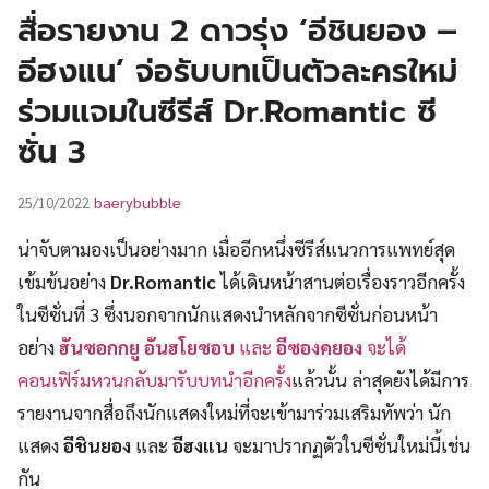
UT
สื่อรายงาน 2 ดาวรุ่ง ‘อีชินยอง –
อีฮงแน’ จ่อรับบทเป็นตัวละครใหม่
ร่วมแจมในซีรีส์ Dr.Romantic ซี
ซั่น 3
baerybubble
25/10/2022
น่าจับตามองเป็นอย่างมาก เมื่ออีกหนึ่งซีรีส์แนวการแพทย์สุด
เข้มข้นอย่าง
Dr.Romantic
ได้เดินหน้าสานต่อเรื่องราวอีกครั้ง
ในซีซั่นที่ 3 ซึ่งนอกจากนักแสดงนำหลักจากซีซั่นก่อนหน้า
อย่าง
ฮันซอกกยู อันฮโยซอบ
และ
อีซองคยอง
จะได้
คอนเฟิร์มหวนกลับมารับบทนำอีกครั้ง
แล้วนั้น ล่าสุดยังได้มีการ
รายงานจากสื่อถึงนักแสดงใหม่ที่จะเข้ามาร่วมเสริมทัพว่า นัก
แสดง
อีชินยอง
และ
อีฮงแน
จะมาปรากฏตัวในซีซั่นใหม่นี้เช่น
กัน