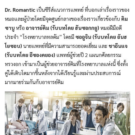
Dr. Romantic
เป็นซีรีส์แนวการแพทย์ ที่บอกเล่าเรื่องราวของ
หมอและผู้ป่วยโดยมีจุดศูนย์กลางของเรื่องราวเกี่ยวข้องกับ
คิม
ซาบู
หรือ
อาจารย์คิม (รับบทโดย ฮันซอกกยู)
หมอฝีมือดี
ประจำ “โรงพยาบาลทลดัม” โดยมี
ซออูจิน (รับบทโดย อันฮ
โยซอบ)
นายแพทย์ที่มีความสามารถยอดเยี่ยม และ
ชาอึนแจ
(รับบทโดย อีซองคยอง)
แพทย์ผู้ช่วยปี 2 แผนกศัลยกรรม
ทรวงอก เข้ามาเป็นผู้ช่วยอาจารย์คิมที่โรงพยาบาลแห่งนี้ ซึ่งทั้ง
คู่ได้เติบโตมากขึ้นหลังจากได้เรียนรู้และผ่านประสบการณ์
มากมายร่วมกันกับอาจารย์คิม