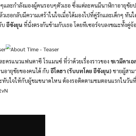
่าๆและกำลังมองผู้คนรอบๆตัวเธอ ซึ่งแต่ละคนมีนาฬิกาอายุขัยป
วเธอกลับมีความเศร้าในใจเมื่อได้มองไปที่คู่รักและเด็กๆ ทันใ
กับ
อีซังยุน
ที่นั่งตรงกันข้ามกับเธอ โดยทีเซอร์จบลงขณะทั้งคู่จ้
ละครแนวแฟนตาซี โรแมนซ์ ที่ว่าด้วยเรื่องราวของ
ชเวมีคาเอล
นอายุขัยของคนได้ กับ
อีโดฮา (รับบทโดย อีซังยุน)
ชายผู้สาม
ะทับใจให้กับผู้ชมขนาดไหน ต้องรอติดตามชมตอนแรกในวันที่
 tvN