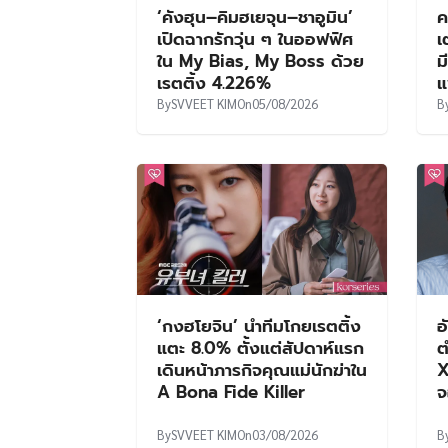
‘คังฮุน–คิมฮเยจุน–ชาอูมิน’
ค
เปิดฉากรักวุ่น ๆ ในออฟฟิศ
เ
ใน My Bias, My Boss ด้วย
ม
เรตติ้ง 4.226%
แ
By
SVVEET KIM
On
05/08/2026
B
‘กงฮโยจิน’ นำทีมโกยเรตติ้ง
อ
แตะ 8.0% ตั้งแต่สัปดาห์แรก
ต
เดินหน้าภารกิจคุณแม่นักฆ่าใน
X
A Bona Fide Killer
จ
By
SVVEET KIM
On
03/08/2026
B