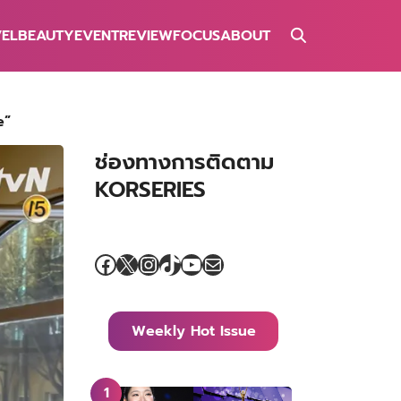
VEL
BEAUTY
EVENT
REVIEW
FOCUS
ABOUT
e”
ช่องทางการติดตาม
KORSERIES
Facebook
X
Instagram
TikTok
YouTube
Mail
Weekly Hot Issue