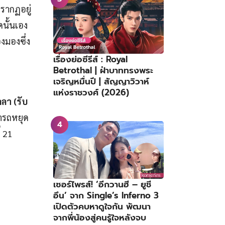
รากฏอยู่
ดนั้นเอง
องมองซึ่ง
เรื่องย่อซีรีส์ : Royal
Betrothal | ฝ่าบาททรงพระ
เจริญหมื่นปี | สัญญาวิวาห์
แห่งราชวงศ์ (2026)
ลา (รับ
ารถหยุด
 21
เซอร์ไพรส์! ‘อีกวานฮี – ยูชี
อึน’ จาก Single’s Inferno 3
เปิดตัวคบหาดูใจกัน พัฒนา
จากพี่น้องสู่คนรู้ใจหลังจบ