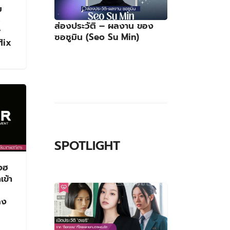
ม
ว
ส่องประวัติ – ผลงาน ของ
y
ซอซูมิน (Seo Su Min)
flix
SPOTLIGHT
ดงฮ
ข้า
ดง