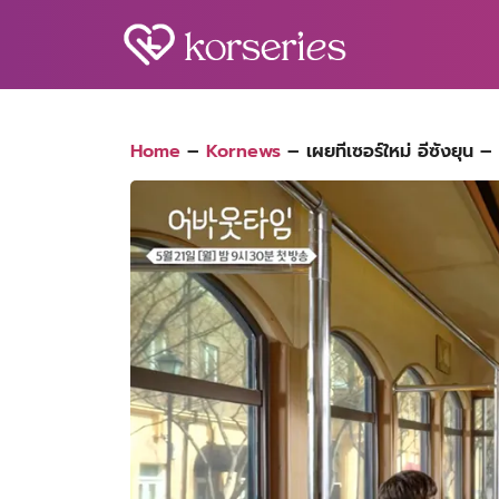
Skip
to
content
S
fo
Home
–
Kornews
–
เผยทีเซอร์ใหม่ อีซังยุ