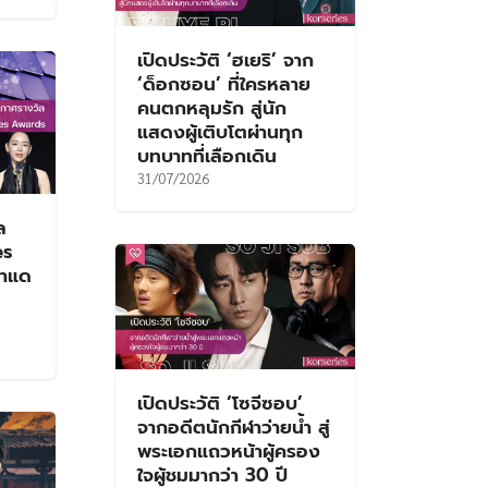
เปิดประวัติ ‘ฮเยริ’ จาก
‘ด็อกซอน’ ที่ใครหลาย
คนตกหลุมรัก สู่นัก
แสดงผู้เติบโตผ่านทุก
บทบาทที่เลือกเดิน
31/07/2026
ล
es
้าแด
เปิดประวัติ ‘โซจีซอบ’
จากอดีตนักกีฬาว่ายน้ำ สู่
พระเอกแถวหน้าผู้ครอง
ใจผู้ชมมากว่า 30 ปี