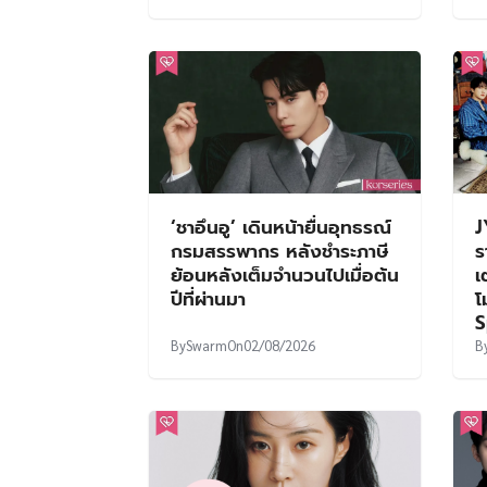
‘ชาอึนอู’ เดินหน้ายื่นอุทธรณ์
J
กรมสรรพากร หลังชำระภาษี
ร
ย้อนหลังเต็มจำนวนไปเมื่อต้น
เ
ปีที่ผ่านมา
โ
S
By
Swarm
On
02/08/2026
B