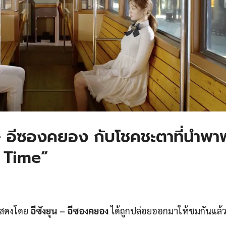
น – อีซองคยอง กับโชคชะตาที่นำพ
 Time”
สดงโดย
อีซังยุน – อีซองคยอง
ได้ถูกปล่อยออกมาให้ชมกันแล้ว