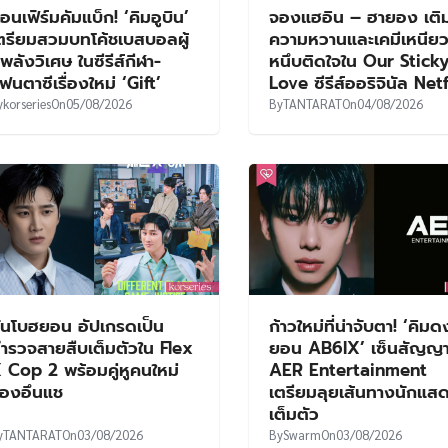
อนเฟิร์มคัมแบ็ก! ‘คิมอูบิน’
จองแฮอิน – ฮายอง เติ
ตรียมสวมบทโค้ชเบสบอลผู้
ความหวานและเคมีเหนีย
ีพลังวิเศษ ในซีรีส์กีฬา-
หนึบติดใจใน Our Stick
ฟนตาซีเรื่องใหม่ ‘Gift’
Love ซีรีส์ออริจินัล Net
y
korseries
On
05/08/2026
By
TANTARAT
On
04/08/2026
ันโบฮยอน อัปเกรดเป็น
ก้าวใหม่ที่น่าจับตา! ‘คิม
ำรวจสายสืบเต็มตัวใน Flex
ยอน AB6IX’ เซ็นสัญญาเ
 Cop 2 พร้อมคู่หูคนใหม่
AER Entertainment
องอึนแช
เตรียมลุยเส้นทางนักแส
เต็มตัว
y
TANTARAT
On
03/08/2026
By
Swarm
On
03/08/2026