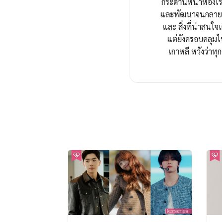
กระดานหน้าห้องเรี
และพัฒนาจนกลายมาเ
และ สิ่งที่น่าสนใจเ
แต่ยังครอบคลุมไ
เกาหลี หวังว่า