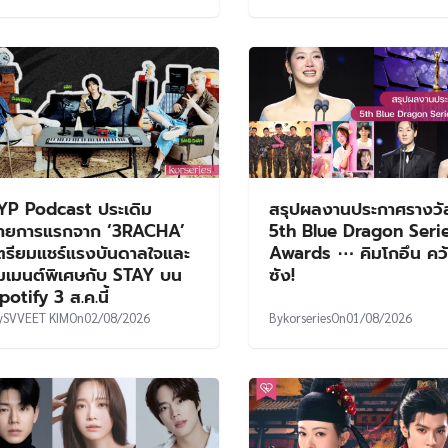
YP Podcast ประเดิม
สรุปผลงานประกาศรางวั
ายการแรกจาก ‘3RACHA’
5th Blue Dragon Seri
ตรียมแชร์แรงบันดาลใจและ
Awards ⋯ คิมโกอึน คว
มเมนต์พิเศษกับ STAY บน
ซัง!
potify 3 ส.ค.นี้
y
SVVEET KIM
On
02/08/2026
By
korseries
On
01/08/2026