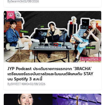
By
Swarm
On
02/08/2026
JYP Podcast ประเดิมรายการแรกจาก ‘3RACHA’
เตรียมแชร์แรงบันดาลใจและโมเมนต์พิเศษกับ STAY
บน Spotify 3 ส.ค.นี้
By
SVVEET KIM
On
02/08/2026