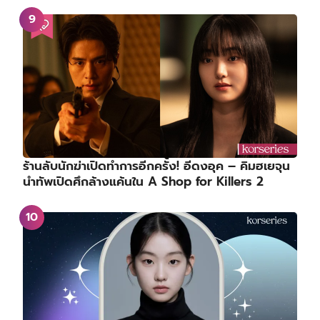
ร้านลับนักฆ่าเปิดทำการอีกครั้ง! อีดงอุค – คิมฮเยจุน
นำทัพเปิดศึกล้างแค้นใน A Shop for Killers 2