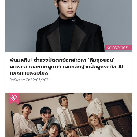
พ้นมลทิน! ตำรวจปัดตกข้อกล่าวหา ‘คิมซูฮยอน’
คบหา-ล่วงละเมิดผู้เยาว์ เผยหลักฐานฝั่งคู่กรณีใช้ AI
ปลอมแปลงเสียง
By
Swarm
On
29/07/2026