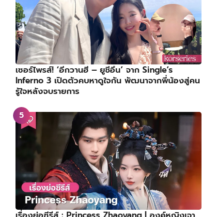
เซอร์ไพรส์! ‘อีกวานฮี – ยูชีอึน’ จาก Single’s
Inferno 3 เปิดตัวคบหาดูใจกัน พัฒนาจากพี่น้องสู่คน
รู้ใจหลังจบรายการ
เรื่องย่อซีรีส์ : Princess Zhaoyang | องค์หญิงเจา