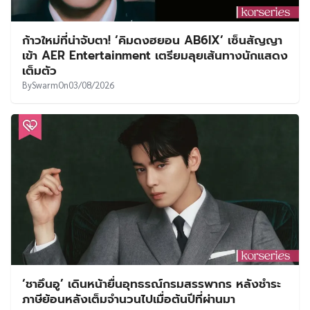
ก้าวใหม่ที่น่าจับตา! ‘คิมดงฮยอน AB6IX’ เซ็นสัญญา
เข้า AER Entertainment เตรียมลุยเส้นทางนักแสดง
เต็มตัว
By
Swarm
On
03/08/2026
‘ชาอึนอู’ เดินหน้ายื่นอุทธรณ์กรมสรรพากร หลังชำระ
ภาษีย้อนหลังเต็มจำนวนไปเมื่อต้นปีที่ผ่านมา