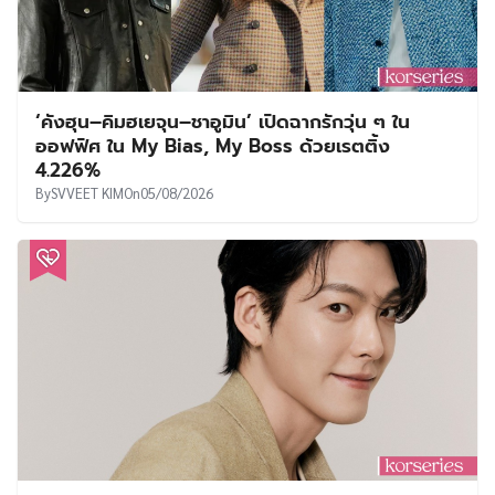
‘คังฮุน–คิมฮเยจุน–ชาอูมิน’ เปิดฉากรักวุ่น ๆ ใน
ออฟฟิศ ใน My Bias, My Boss ด้วยเรตติ้ง
4.226%
By
SVVEET KIM
On
05/08/2026