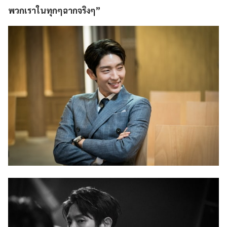
พวกเราในทุกๆฉากจริงๆ”