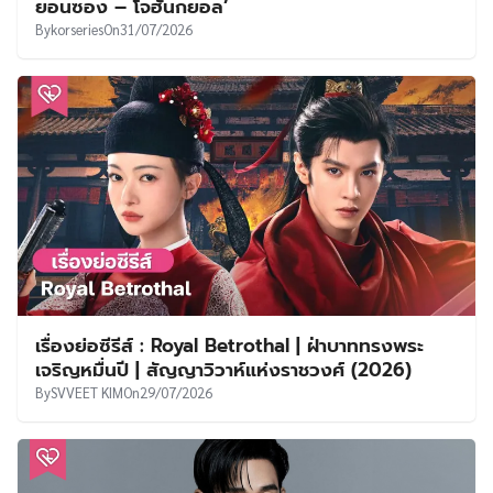
ยอนซอง – โจฮันกยอล’
By
korseries
On
31/07/2026
เรื่องย่อซีรีส์ : Royal Betrothal | ฝ่าบาททรงพระ
เจริญหมื่นปี | สัญญาวิวาห์แห่งราชวงศ์ (2026)
By
SVVEET KIM
On
29/07/2026