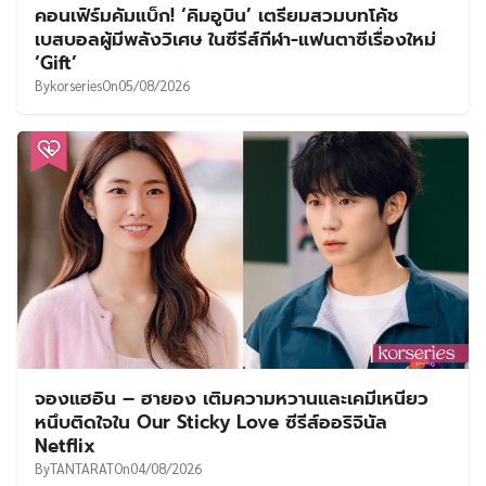
คอนเฟิร์มคัมแบ็ก! ‘คิมอูบิน’ เตรียมสวมบทโค้ช
เบสบอลผู้มีพลังวิเศษ ในซีรีส์กีฬา-แฟนตาซีเรื่องใหม่
‘Gift’
By
korseries
On
05/08/2026
จองแฮอิน – ฮายอง เติมความหวานและเคมีเหนียว
หนึบติดใจใน Our Sticky Love ซีรีส์ออริจินัล
Netflix
By
TANTARAT
On
04/08/2026