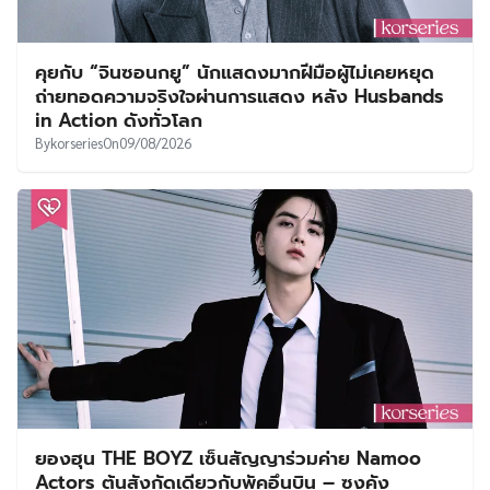
คุยกับ “จินซอนกยู” นักแสดงมากฝีมือผู้ไม่เคยหยุด
ถ่ายทอดความจริงใจผ่านการแสดง หลัง Husbands
in Action ดังทั่วโลก
By
korseries
On
09/08/2026
ยองฮุน THE BOYZ เซ็นสัญญาร่วมค่าย Namoo
Actors ต้นสังกัดเดียวกับพัคอึนบิน – ซงคัง