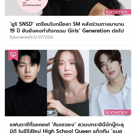
‘ยูริ SNSD’ เตรียมโบกมือลา SM หลังร่วมทางมานาน
19 ปี ยันยังคงทำกิจกรรม Girls’ Generation ต่อไป
By
korseries
On
31/07/2026
แฟนตาซีที่รอคอย! ‘คิมเซจอง’ สวมบทราชินีนักบู๊ทะลุ
มิติ ในซีรีส์ใหม่ High School Queen แท็กทีม ‘แบฮ