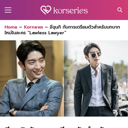
Skip
to
content
Search
Home
–
Kornews
–
อีจุนกิ กับการเตรียมตัวสำหรับบทบาท
for:
ใหม่ในละคร “Lawless Lawyer”
MA
ES
CT
EL
UTY
T
EW
US