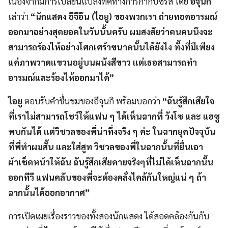
เนื่องจากมีการเปลี่ยนแปลงทิศทางการกำกับซีรีส์ โดย
อีจุนกิ
เล่าว่า
“นักแสดง อีจีอึน (ไอยู) ของพวกเรา ถ่ายทอดอารมณ์
ออกมาอย่างสุดยอดในวันนั้นครับ ผมสงสัยว่าคนคนนึงจะ
สามารถร้องไห้อย่างโศกเศร้าขนาดนั้นได้ยังไง ทั้งที่มีเพียง
แค่ภาพวาดแขวนอยู่บนผนังสีขาว แต่เธอสามารถทำ
อารมณ์และร้องไห้ออกมาได้”
ไอยู
ตอบรับคำชื่นชมของอีจุนกิ พร้อมบอกว่า
“ฉันรู้สึกเสียใจ
ที่เราไม่สามารถโชว์ให้แฟน ๆ ได้เห็นฉากที่ วังโซ และ แฮซู
พบกันได้ แต่วิชวลของพี่น่าทึ่งจริง ๆ ค่ะ ในฉากยุคปัจจุบัน
ที่พี่ทำผมสั้น และใส่สูท วิชวลของพี่ในฉากนั้นที่ยื่นเอา
ผ้าเช็ดหน้าให้ฉัน ฉันรู้สึกเสียดายจริงๆที่ไม่ได้เห็นฉากนั้น
ออกทีวี แฟนคลับของพี่จะต้องคลั่งไคล้กันใหญ่แน่ ๆ ถ้า
ฉากนั้นได้ออกอากาศ”
การเปิดเผยเรื่องราวของทั้งสองนักแสดง ได้สอดคล้องกันกับ