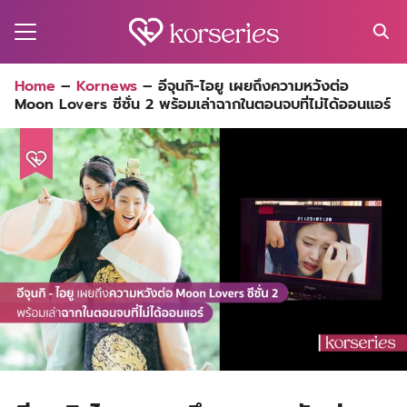
Skip
to
content
Search
Home
–
Kornews
–
อีจุนกิ-ไอยู เผยถึงความหวังต่อ
for:
Moon Lovers ซีซั่น 2 พร้อมเล่าฉากในตอนจบที่ไม่ได้ออนแอร์
MA
ES
CT
EL
UTY
T
EW
US