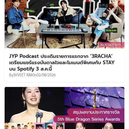
JYP Podcast ประเดิมรายการแรกจาก ‘3RACHA’
เตรียมแชร์แรงบันดาลใจและโมเมนต์พิเศษกับ STAY
บน Spotify 3 ส.ค.นี้
By
SVVEET KIM
On
02/08/2026