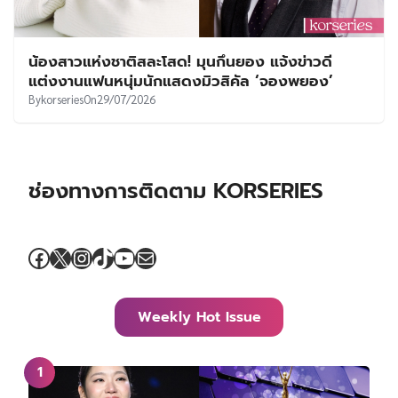
น้องสาวแห่งชาติสละโสด! มุนกึนยอง แจ้งข่าวดี
แต่งงานแฟนหนุ่มนักแสดงมิวสิคัล ‘จองพยอง’
By
korseries
On
29/07/2026
ช่องทางการติดตาม KORSERIES
Facebook
X
Instagram
TikTok
YouTube
Mail
Weekly Hot Issue