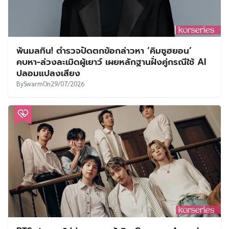
พ้นมลทิน! ตำรวจปัดตกข้อกล่าวหา ‘คิมซูฮยอน’
คบหา-ล่วงละเมิดผู้เยาว์ เผยหลักฐานฝั่งคู่กรณีใช้ AI
ปลอมแปลงเสียง
By
Swarm
On
29/07/2026