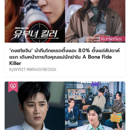
‘กงฮโยจิน’ นำทีมโกยเรตติ้งแตะ 8.0% ตั้งแต่สัปดาห์
แรก เดินหน้าภารกิจคุณแม่นักฆ่าใน A Bona Fide
Killer
By
SVVEET KIM
On
03/08/2026