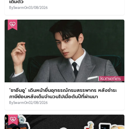
เต็มตัว
By
Swarm
On
03/08/2026
‘ชาอึนอู’ เดินหน้ายื่นอุทธรณ์กรมสรรพากร หลังชำระ
ภาษีย้อนหลังเต็มจำนวนไปเมื่อต้นปีที่ผ่านมา
By
Swarm
On
02/08/2026