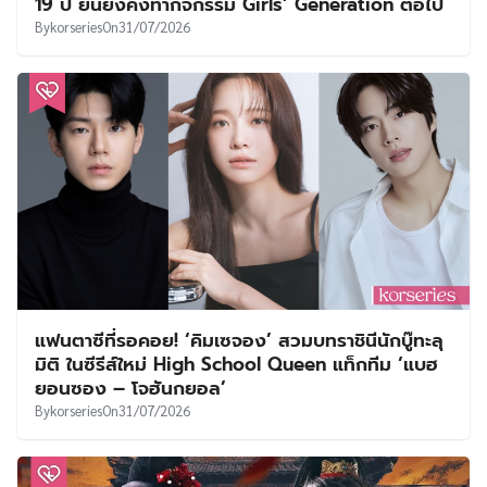
19 ปี ยันยังคงทำกิจกรรม Girls’ Generation ต่อไป
By
korseries
On
31/07/2026
แฟนตาซีที่รอคอย! ‘คิมเซจอง’ สวมบทราชินีนักบู๊ทะลุ
มิติ ในซีรีส์ใหม่ High School Queen แท็กทีม ‘แบฮ
ยอนซอง – โจฮันกยอล’
By
korseries
On
31/07/2026