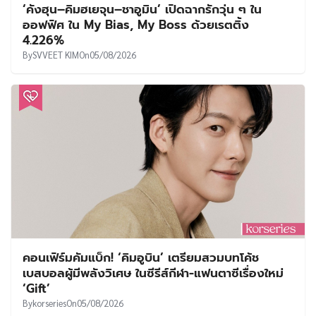
‘คังฮุน–คิมฮเยจุน–ชาอูมิน’ เปิดฉากรักวุ่น ๆ ใน
ออฟฟิศ ใน My Bias, My Boss ด้วยเรตติ้ง
4.226%
By
SVVEET KIM
On
05/08/2026
คอนเฟิร์มคัมแบ็ก! ‘คิมอูบิน’ เตรียมสวมบทโค้ช
เบสบอลผู้มีพลังวิเศษ ในซีรีส์กีฬา-แฟนตาซีเรื่องใหม่
‘Gift’
By
korseries
On
05/08/2026