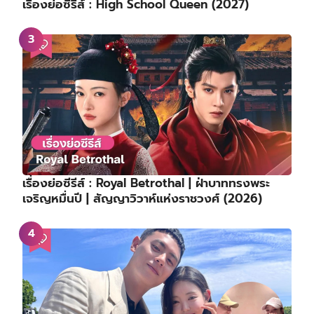
เรื่องย่อซีรีส์ : High School Queen (2027)
เรื่องย่อซีรีส์ : Royal Betrothal | ฝ่าบาททรงพระ
เจริญหมื่นปี | สัญญาวิวาห์แห่งราชวงศ์ (2026)