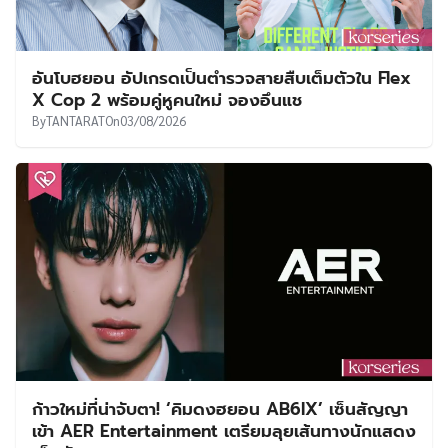
อันโบฮยอน อัปเกรดเป็นตำรวจสายสืบเต็มตัวใน Flex
X Cop 2 พร้อมคู่หูคนใหม่ จองอึนแช
By
TANTARAT
On
03/08/2026
ก้าวใหม่ที่น่าจับตา! ‘คิมดงฮยอน AB6IX’ เซ็นสัญญา
เข้า AER Entertainment เตรียมลุยเส้นทางนักแสดง