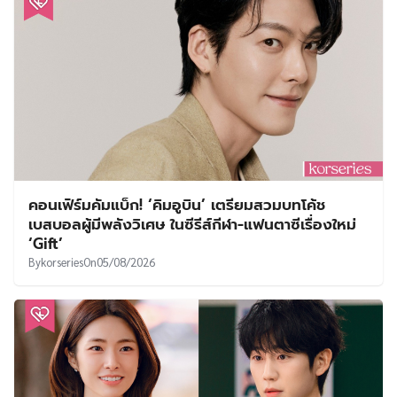
เนื้อหาที่เกี่ยวข้อง
‘คังฮุน–คิมฮเยจุน–ชาอูมิน’ เปิดฉากรักวุ่น ๆ ใน
ออฟฟิศ ใน My Bias, My Boss ด้วยเรตติ้ง
4.226%
By
SVVEET KIM
On
05/08/2026