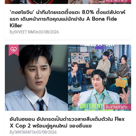
จองแฮอิน – ฮายอง เติมความหวานและเคมีเหนียว
หนึบติดใจใน Our Sticky Love ซีรีส์ออริจินัล
Netflix
By
TANTARAT
On
04/08/2026