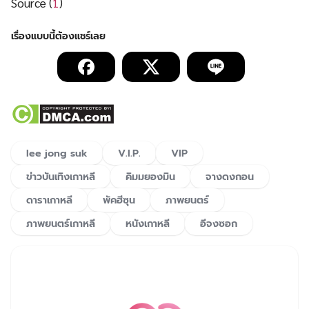
*
ฟิล์มนัวร์ (Noir)
คือ ภาพยนตร์ที่ใช้แสงโทนสีเน้นโทนมืดๆดำๆ มี
เนื้อหาที่แสดงถึงความมืดในจิตใจของมนุษย์