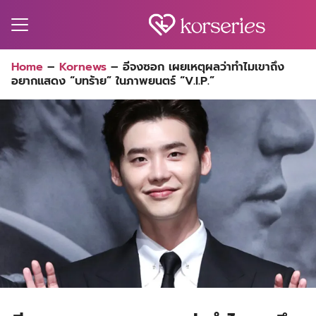
Skip
to
content
Search
Home
–
Kornews
–
อีจงซอก เผยเหตุผลว่าทำไมเขาถึง
for:
อยากแสดง “บทร้าย” ในภาพยนตร์ “V.I.P.”
MA
ES
CT
EL
UTY
T
EW
US