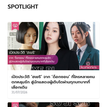
ร้านลับนักฆ่าเปิดทำการอีกครั้ง! อีดงอุค – คิมฮเยจุน
นำทัพเปิดศึกล้างแค้นใน A Shop for Killers 2
ส่องประวัติ – ผลงาน ของ ซอซูมิน (Seo Su Min)