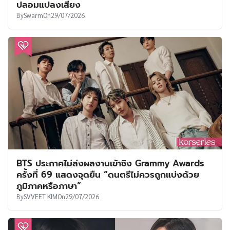
เรื่องย่อซีรีส์ : Royal Betrothal | ฝ่าบาททรงพระ
เจริญหมื่นปี | สัญญาวิวาห์แห่งราชวงศ์ (2026)
By
SVVEET KIM
On
29/07/2026
พ้นมลทิน! ตำรวจปัดตกข้อกล่าวหา ‘คิมซูฮยอน’
คบหา-ล่วงละเมิดผู้เยาว์ เผยหลักฐานฝั่งคู่กรณีใช้ AI