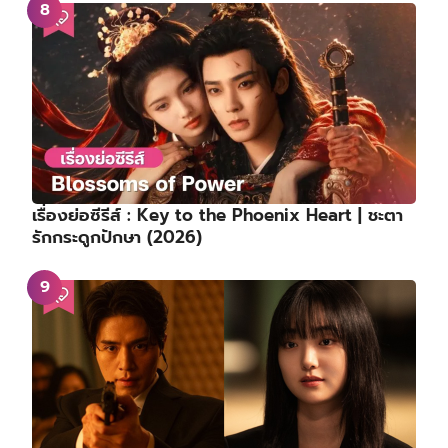
TOP30 อันดับสมาชิกเกิร์ลกรุ๊ป K-POP ประจำเดือน
กรกฎาคม 2026 ⋯ วอนอี RESCENE ครองบัลลังก์
อันดับ 1 ได้สำเร็จ
เรื่องย่อซีรีส์ : Overdo | หากวินาทีนั้นไม่พบเธอ | รัก
เกินแค้น (2026)