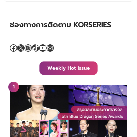
‘อีแชมิน – โนยุนซอ’ รียูเนียนบทพระนางในซีรีส์ใหม่
“My Reason to Die” จากทีมกำกับ ‘Queen of
Tears’ และ ‘The East Palace’
By
Swarm
On
29/07/2026
น้องสาวแห่งชาติสละโสด! มุนกึนยอง แจ้งข่าวดี
แต่งงานแฟนหนุ่มนักแสดงมิวสิคัล ‘จองพยอง’
By
korseries
On
29/07/2026