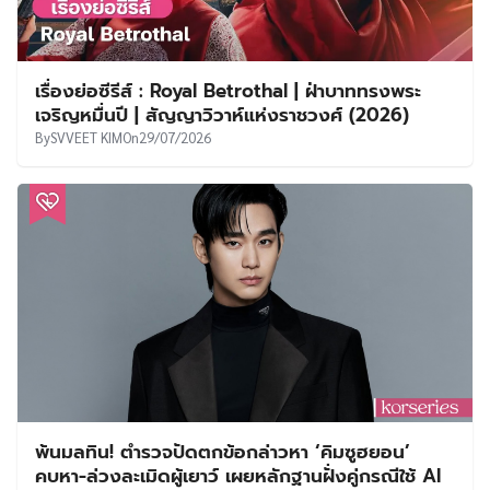
แฟนตาซีที่รอคอย! ‘คิมเซจอง’ สวมบทราชินีนักบู๊ทะลุ
มิติ ในซีรีส์ใหม่ High School Queen แท็กทีม ‘แบฮ
ยอนซอง – โจฮันกยอล’
By
korseries
On
31/07/2026