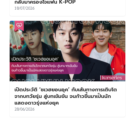
เปิดประวัติ ‘ฮวังอินยอบ’ นักเรียนคนโปรดของ
คอซีรีส์ กับเส้นทางนักแสดงที่เริ่มต้นในวัยเกือบ
เลขสาม
21/07/2026
เปิดประวัติ ‘RESCENE’ จากเกิร์ลกรุ๊ปค่ายเล็ก สู่
ไวรัล “Geoje Yaho!” ที่พาเพลงของพวกเธอ