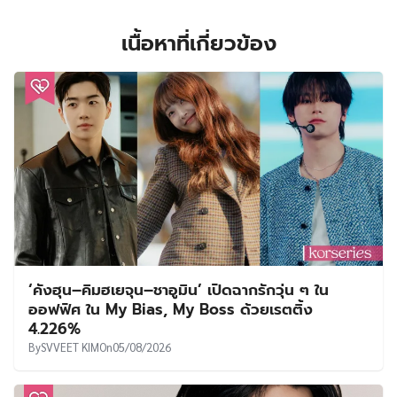
korseries
จุดเริ่มต้นจากเด็กผู้หญิงที่ชอบดูซีรีส์เกาหลี
และเขียนรีวิวซีรีส์บนกระดานหน้าห้องเรียน
ตัดสินใจเริ่มต้นเปิดทวิตเตอร์ก่อนเข้ามหาลัย
และพัฒนาจนกลายมาเป็น 'Korseries' สื่อ
ออนไลน์ที่นำเสนอข่าวสาร และ สิ่งที่น่าสนใจ
เกี่ยวกับวงการบันเทิงเกาหลี ไม่ได้มีแค่ซีรีส์
เท่านั้น แต่ยังครอบคลุมไปถึง ภาพยนตร์ เค
ป็อป ความงาม การท่องเที่ยวเกาหลี หวังว่าทุก
คนจะชื่นชอบคอนเทนต์ที่เรานำเสนอนะคะ
^^