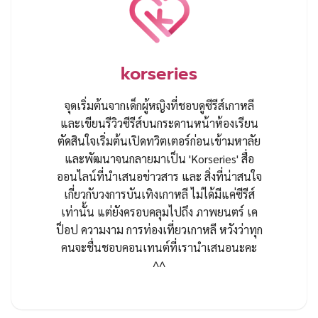
Source (
1
)
lee jong suk
V.I.P.
VIP
ข่าวบันเทิงเกาหลี
คิมมยองมิน
จางดงกอน
ดาราเกาหลี
พัคฮีซุน
ภาพยนตร์
ภาพยนตร์เกาหลี
หนังเกาหลี
อีจงซอก