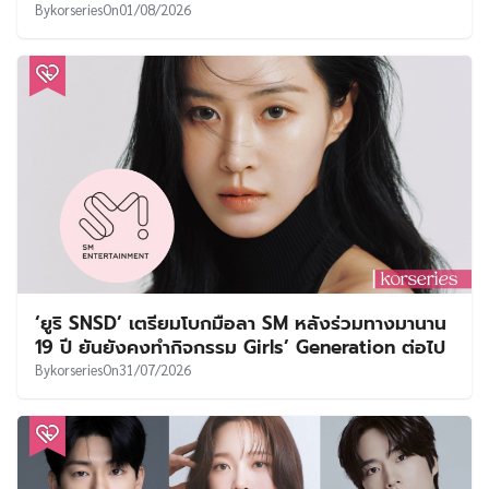
JYP Podcast ประเดิมรายการแรกจาก ‘3RACHA’
เตรียมแชร์แรงบันดาลใจและโมเมนต์พิเศษกับ STAY
บน Spotify 3 ส.ค.นี้
By
SVVEET KIM
On
02/08/2026
สรุปผลงานประกาศรางวัล 5th Blue Dragon Series
Awards ⋯ คิมโกอึน คว้าแดซัง!