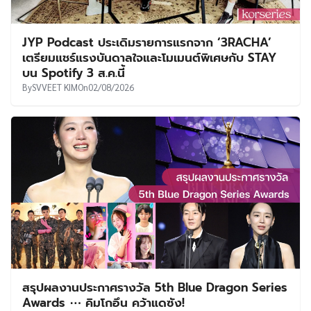
‘ชาอึนอู’ เดินหน้ายื่นอุทธรณ์กรมสรรพากร หลังชำระ
ภาษีย้อนหลังเต็มจำนวนไปเมื่อต้นปีที่ผ่านมา
By
Swarm
On
02/08/2026