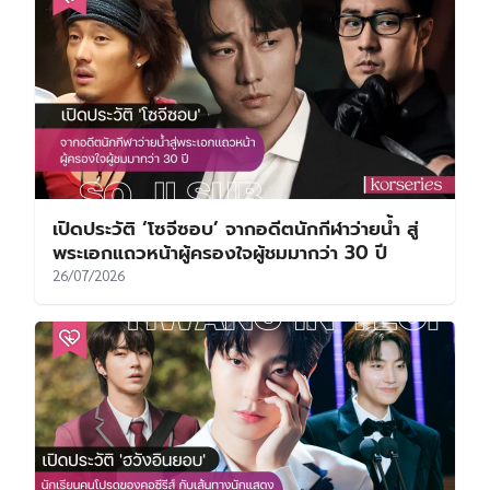
SPOTLIGHT
เปิดประวัติ ‘ฮเยริ’ จาก ‘ด็อกซอน’ ที่ใครหลายคน
ตกหลุมรัก สู่นักแสดงผู้เติบโตผ่านทุกบทบาทที่
เลือกเดิน
31/07/2026