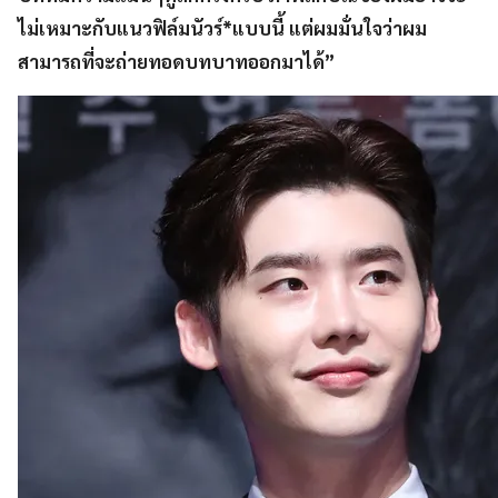
ไม่เหมาะกับแนวฟิล์มนัวร์*แบบนี้ แต่ผมมั่นใจว่าผม
สามารถที่จะถ่ายทอดบทบาทออกมาได้”