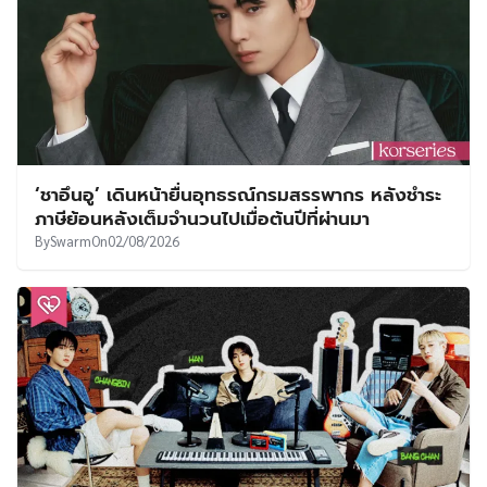
ก้าวใหม่ที่น่าจับตา! ‘คิมดงฮยอน AB6IX’ เซ็นสัญญา
เข้า AER Entertainment เตรียมลุยเส้นทางนักแสดง
เต็มตัว
By
Swarm
On
03/08/2026