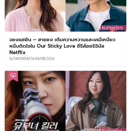
คอนเฟิร์มคัมแบ็ก! ‘คิมอูบิน’ เตรียมสวมบทโค้ช
เบสบอลผู้มีพลังวิเศษ ในซีรีส์กีฬา-แฟนตาซีเรื่องใหม่
‘Gift’
By
korseries
On
05/08/2026