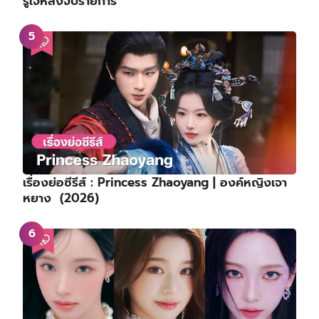
เรื่องย่อซีรีส์ : Royal Betrothal | ฝ่าบาททรงพระ
เจริญหมื่นปี | สัญญาวิวาห์แห่งราชวงศ์ (2026)
เซอร์ไพรส์! ‘อีกวานฮี – ยูชีอึน’ จาก Single’s
Inferno 3 เปิดตัวคบหาดูใจกัน พัฒนาจากพี่น้องสู่คน
รู้ใจหลังจบรายการ