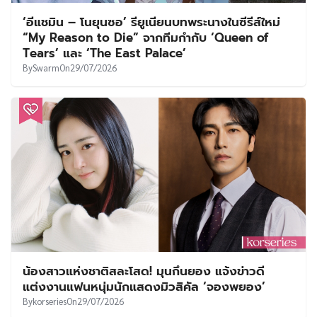
ต้นสังกัด ‘ฮวังจองมิน’ แถลงเด็ดขาด! เตรียมเอาผิด
ผู้ปล่อยข่าวลือเท็จ เผยความจริงเป็นฝีมือของ “ส
ตอล์กเกอร์”
By
Swarm
On
29/07/2026