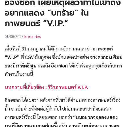
อีจงซอก เผยเหตุผลว่าทำไมเขาถึง
UT
อยากแสดง “บทร้าย” ใน
ภาพยนตร์ “V.I.P.”
korseries
01/08/2017
เมื่อวันที่ 31 กรกฎาคม ได้มีการจัดงานแถลงข่าวภาพยนตร์
“V.I.P”
ที่ CGV อับกูจอง ซึ่งนักแสดงนำอย่าง
จางดงกอน คิมม
ยองมิน พัคฮีซุน
รวมถึง
อีจงซอก
ได้เข้าร่วมพูดคุยเกี่ยวกับการ
ทำงานในงานนี้
บทความที่เกี่ยวข้อง : รีวิวภาพยนตร์ V.I.P.
อีจงซอก ได้เผยว่า หลังจากที่เขาได้อ่านบทของภาพยนตร์เรื่อง
นี้ เขาเป็นฝ่ายที่ติดต่อผู้กำกับไปก่อนและอาสาที่จะแสดง
ภาพยนตร์เรื่องนี้ โดยจงซอก บอกว่า
“ผมอยากจะลองแสดง
บทที่มีความแมนๆดูสักครั้งครับ ภาพลักษณ์ของผมอาจจะ