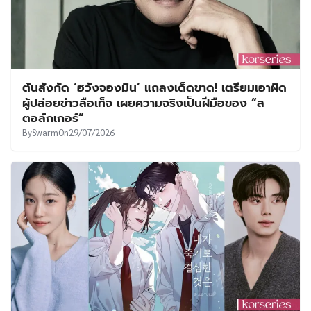
‘ซออินกุก – พัคจีฮยอน’ ส่งท้ายเรื่องราวรักใน
ออฟฟิศด้วยเรตติ้ง 4.6% ใน See You at Work
Tomorrow! ตอนอวสาน
By
SVVEET KIM
On
29/07/2026