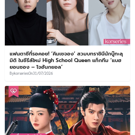
By
korseries
On
01/08/2026
‘ยูริ SNSD’ เตรียมโบกมือลา SM หลังร่วมทางมานาน
19 ปี ยันยังคงทำกิจกรรม Girls’ Generation ต่อไป
By
korseries
On
31/07/2026