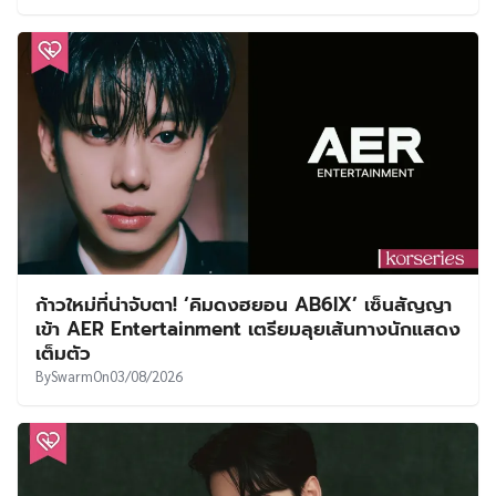
‘กงฮโยจิน’ นำทีมโกยเรตติ้งแตะ 8.0% ตั้งแต่สัปดาห์
แรก เดินหน้าภารกิจคุณแม่นักฆ่าใน A Bona Fide
Killer
By
SVVEET KIM
On
03/08/2026
อันโบฮยอน อัปเกรดเป็นตำรวจสายสืบเต็มตัวใน Flex
X Cop 2 พร้อมคู่หูคนใหม่ จองอึนแช
By
TANTARAT
On
03/08/2026