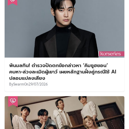
พ้นมลทิน! ตำรวจปัดตกข้อกล่าวหา ‘คิมซูฮยอน’
คบหา-ล่วงละเมิดผู้เยาว์ เผยหลักฐานฝั่งคู่กรณีใช้ AI
ปลอมแปลงเสียง
By
Swarm
On
29/07/2026