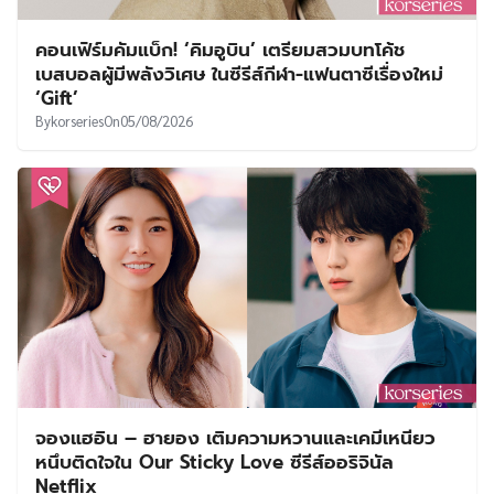
คอนเฟิร์มคัมแบ็ก! ‘คิมอูบิน’ เตรียมสวมบทโค้ช
เบสบอลผู้มีพลังวิเศษ ในซีรีส์กีฬา-แฟนตาซีเรื่องใหม่
‘Gift’
By
korseries
On
05/08/2026
จองแฮอิน – ฮายอง เติมความหวานและเคมีเหนียว
หนึบติดใจใน Our Sticky Love ซีรีส์ออริจินัล
Netflix