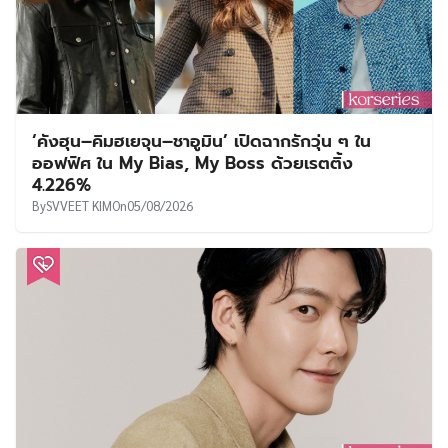
‘คังฮุน–คิมฮเยจุน–ชาอูมิน’ เปิดฉากรักวุ่น ๆ ใน
ออฟฟิศ ใน My Bias, My Boss ด้วยเรตติ้ง
4.226%
By
SVVEET KIM
On
05/08/2026