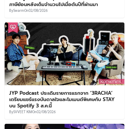
ภาษีย้อนหลังเต็มจำนวนไปเมื่อต้นปีที่ผ่านมา
By
Swarm
On
02/08/2026
JYP Podcast ประเดิมรายการแรกจาก ‘3RACHA’
เตรียมแชร์แรงบันดาลใจและโมเมนต์พิเศษกับ STAY
บน Spotify 3 ส.ค.นี้
By
SVVEET KIM
On
02/08/2026