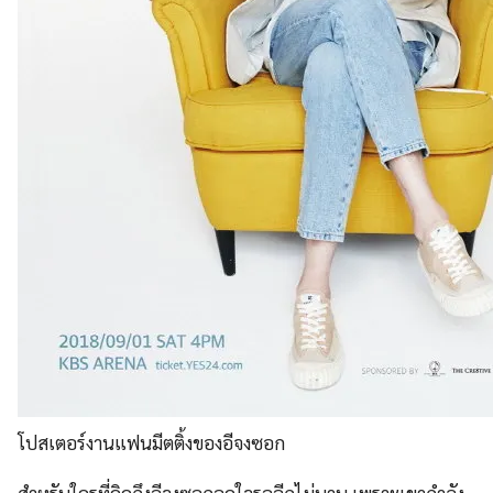
โปสเตอร์งานแฟนมีตติ้งของอีจงซอก