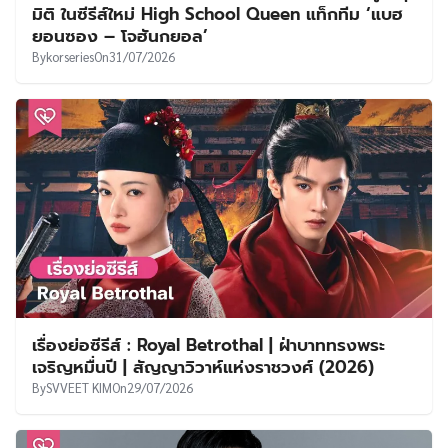
มิติ ในซีรีส์ใหม่ High School Queen แท็กทีม ‘แบฮ
ยอนซอง – โจฮันกยอล’
By
korseries
On
31/07/2026
เรื่องย่อซีรีส์ : Royal Betrothal | ฝ่าบาททรงพระ
เจริญหมื่นปี | สัญญาวิวาห์แห่งราชวงศ์ (2026)
By
SVVEET KIM
On
29/07/2026