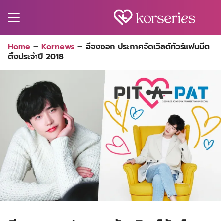
Skip
to
content
Search
Home
–
Kornews
–
อีจงซอก ประกาศจัดเวิลด์ทัวร์แฟนมีต
for:
ติ้งประจำปี 2018
MA
ES
CT
EL
UTY
T
EW
US