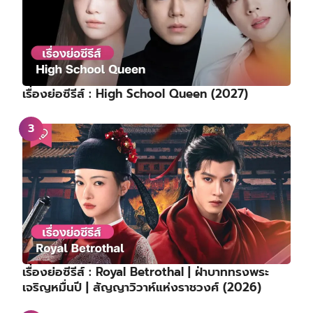
เรื่องย่อซีรีส์ : High School Queen (2027)
เรื่องย่อซีรีส์ : Royal Betrothal | ฝ่าบาททรงพระ
เจริญหมื่นปี | สัญญาวิวาห์แห่งราชวงศ์ (2026)