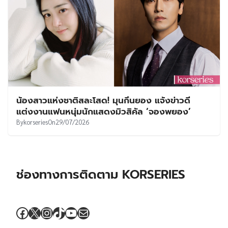
น้องสาวแห่งชาติสละโสด! มุนกึนยอง แจ้งข่าวดี
แต่งงานแฟนหนุ่มนักแสดงมิวสิคัล ‘จองพยอง’
By
korseries
On
29/07/2026
ช่องทางการติดตาม KORSERIES
Facebook
X
Instagram
TikTok
YouTube
Mail