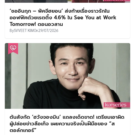
‘ซออินกุก – พัคจีฮยอน’ ส่งท้ายเรื่องราวรักใน
ออฟฟิศด้วยเรตติ้ง 4.6% ใน See You at Work
Tomorrow! ตอนอวสาน
By
SVVEET KIM
On
29/07/2026
ต้นสังกัด ‘ฮวังจองมิน’ แถลงเด็ดขาด! เตรียมเอาผิด
ผู้ปล่อยข่าวลือเท็จ เผยความจริงเป็นฝีมือของ “ส
ตอล์กเกอร์”