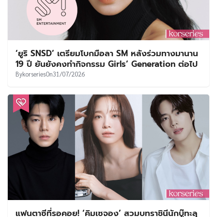
‘ยูริ SNSD’ เตรียมโบกมือลา SM หลังร่วมทางมานาน
19 ปี ยันยังคงทำกิจกรรม Girls’ Generation ต่อไป
By
korseries
On
31/07/2026
แฟนตาซีที่รอคอย! ‘คิมเซจอง’ สวมบทราชินีนักบู๊ทะลุ