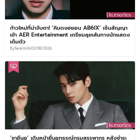
ก้าวใหม่ที่น่าจับตา! ‘คิมดงฮยอน AB6IX’ เซ็นสัญญา
เข้า AER Entertainment เตรียมลุยเส้นทางนักแสดง
เต็มตัว
By
Swarm
On
03/08/2026
‘ชาอึนอู’ เดินหน้ายื่นอุทธรณ์กรมสรรพากร หลังชำระ