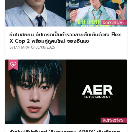
อันโบฮยอน อัปเกรดเป็นตำรวจสายสืบเต็มตัวใน Flex
X Cop 2 พร้อมคู่หูคนใหม่ จองอึนแช
By
TANTARAT
On
03/08/2026
ก้าวใหม่ที่น่าจับตา! ‘คิมดงฮยอน AB6IX’ เซ็นสัญญา