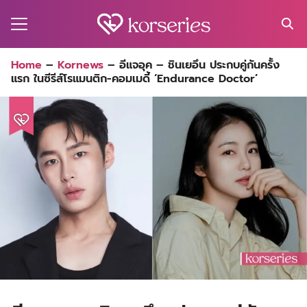
Skip
to
content
Search
Home
–
Kornews
–
อีแจอุค – ชินเยอึน ประกบคู่กันครั้ง
for:
แรก ในซีรีส์โรแมนติก-คอมเมดี้ ‘Endurance Doctor’
MA
ES
CT
EL
UTY
T
EW
US