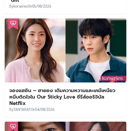
‘Gift’
By
korseries
On
05/08/2026
จองแฮอิน – ฮายอง เติมความหวานและเคมีเหนียว
หนึบติดใจใน Our Sticky Love ซีรีส์ออริจินัล
Netflix
By
TANTARAT
On
04/08/2026