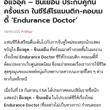
อีแจอุค – ชินเยอึน ประกบคู่กัน
UT
ครั้งแรก ในซีรีส์โรแมนติก-คอมเม
ดี้ ‘Endurance Doctor’
Pr0filer
18/09/2025
แฟนซีรีส์เตรียมตื่นเต้นไปกับการจับคู่ใหม่ของสองนักแสดง
ขวัญใจ
อีแจอุค – ชินเยอึน
ที่พร้อมมาสร้างรอยยิ้มในผลงาน
เรื่องใหม่
Endurance Doctor
ซีรีส์โรแมนติก-คอมเมดี้ที่
ดัดแปลงจากเว็บตูนยอดนิยม ซึ่งจะถ่ายทอดเรื่องราวการใช้ชีวิต
สุดชุลมุนของแพทย์หนุ่มกับพยาบาลสาวบนเกาะที่ใคร ๆ ต่าง
พากันหลีกหนี
เมื่อวันที่ 18 กันยายน ENA ได้ประกาศคอนเฟิร์มรายชื่อนัก
แสดงนำ
อีแจอุค – ชินเยอึน
ในโปรเจกต์ซีรีส์เรื่องใหม่
Endurance Doctor
(ชื่ออย่างไม่เป็นทางการ) กำหนดออก