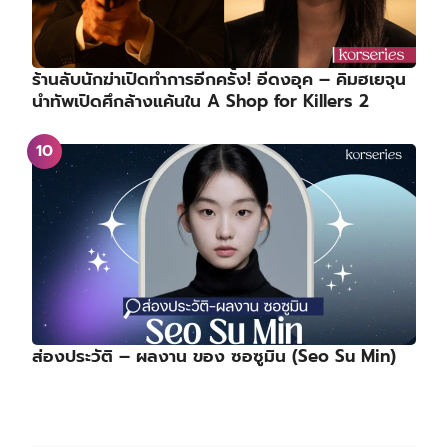
ร้านลับนักฆ่าเปิดทำการอีกครั้ง! อีดงอุค – คิมฮเยจุน
นำทัพเปิดศึกล้างแค้นใน A Shop for Killers 2
ส่องประวัติ – ผลงาน ของ ซอซูมิน (Seo Su Min)