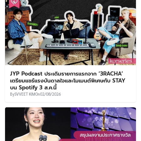
JYP Podcast ประเดิมรายการแรกจาก ‘3RACHA’
เตรียมแชร์แรงบันดาลใจและโมเมนต์พิเศษกับ STAY
บน Spotify 3 ส.ค.นี้
By
SVVEET KIM
On
02/08/2026