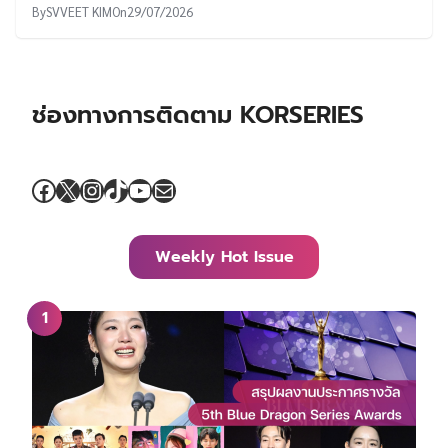
By
SVVEET KIM
On
29/07/2026
ช่องทางการติดตาม KORSERIES
Facebook
X
Instagram
TikTok
YouTube
Mail
Weekly Hot Issue