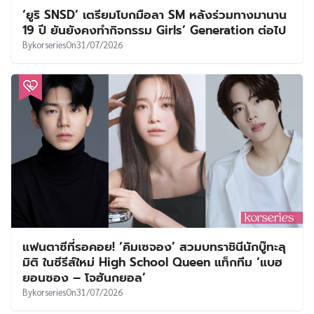
‘ยูริ SNSD’ เตรียมโบกมือลา SM หลังร่วมทางมานาน
19 ปี ยันยังคงทำกิจกรรม Girls’ Generation ต่อไป
By
korseries
On
31/07/2026
แฟนตาซีที่รอคอย! ‘คิมเซจอง’ สวมบทราชินีนักบู๊ทะลุ
มิติ ในซีรีส์ใหม่ High School Queen แท็กทีม ‘แบฮ
ยอนซอง – โจฮันกยอล’
By
korseries
On
31/07/2026