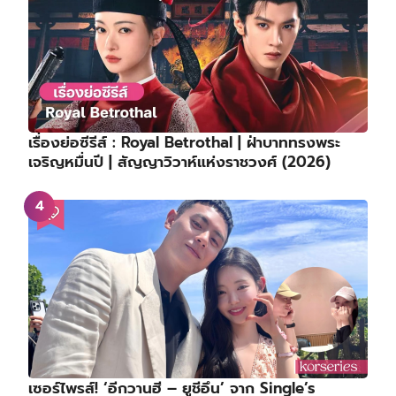
เรื่องย่อซีรีส์ : Royal Betrothal | ฝ่าบาททรงพระ
เจริญหมื่นปี | สัญญาวิวาห์แห่งราชวงศ์ (2026)
เซอร์ไพรส์! ‘อีกวานฮี – ยูชีอึน’ จาก Single’s