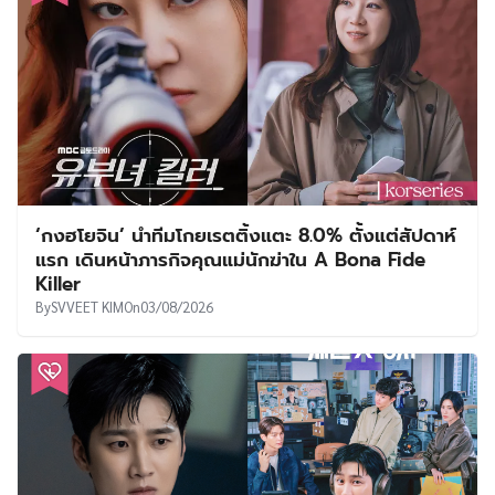
‘กงฮโยจิน’ นำทีมโกยเรตติ้งแตะ 8.0% ตั้งแต่สัปดาห์
แรก เดินหน้าภารกิจคุณแม่นักฆ่าใน A Bona Fide
Killer
By
SVVEET KIM
On
03/08/2026