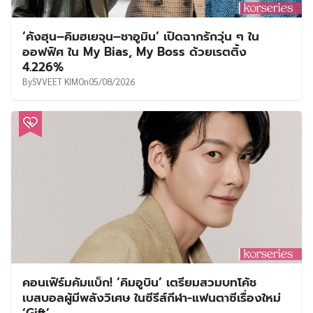
‘คังฮุน–คิมฮเยจุน–ชาอูมิน’ เปิดฉากรักวุ่น ๆ ใน
ออฟฟิศ ใน My Bias, My Boss ด้วยเรตติ้ง
4.226%
By
SVVEET KIM
On
05/08/2026
คอนเฟิร์มคัมแบ็ก! ‘คิมอูบิน’ เตรียมสวมบทโค้ช
เบสบอลผู้มีพลังวิเศษ ในซีรีส์กีฬา-แฟนตาซีเรื่องใหม่