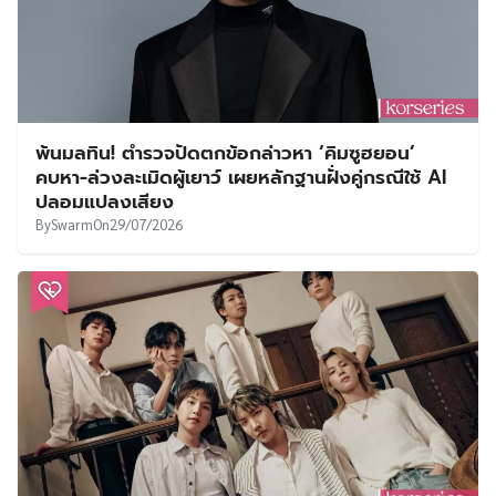
พ้นมลทิน! ตำรวจปัดตกข้อกล่าวหา ‘คิมซูฮยอน’
คบหา-ล่วงละเมิดผู้เยาว์ เผยหลักฐานฝั่งคู่กรณีใช้ AI
ปลอมแปลงเสียง
By
Swarm
On
29/07/2026