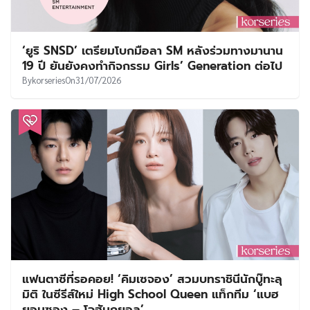
‘ยูริ SNSD’ เตรียมโบกมือลา SM หลังร่วมทางมานาน
19 ปี ยันยังคงทำกิจกรรม Girls’ Generation ต่อไป
By
korseries
On
31/07/2026
แฟนตาซีที่รอคอย! ‘คิมเซจอง’ สวมบทราชินีนักบู๊ทะลุ
มิติ ในซีรีส์ใหม่ High School Queen แท็กทีม ‘แบฮ
ยอนซอง – โจฮันกยอล’