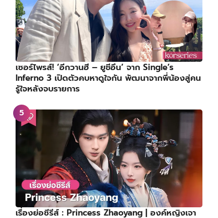
เซอร์ไพรส์! ‘อีกวานฮี – ยูชีอึน’ จาก Single’s
Inferno 3 เปิดตัวคบหาดูใจกัน พัฒนาจากพี่น้องสู่คน
รู้ใจหลังจบรายการ
เรื่องย่อซีรีส์ : Princess Zhaoyang | องค์หญิงเจา