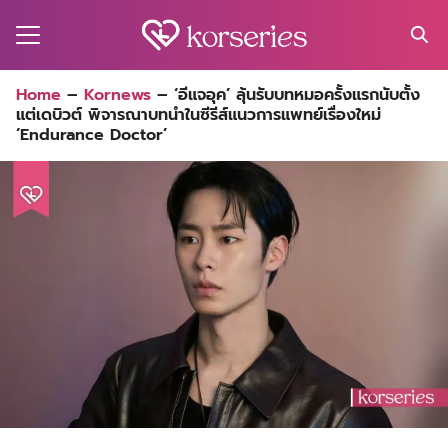
Skip
to
content
Search
Home
–
Kornews
–
‘อีแจอุค’ ลุ้นรับบทหมอครั้งแรกนับตั้ง
for:
แต่เดบิวต์ พิจารณาบทนำในซีรีส์แนวการแพทย์เรื่องใหม่
MA
‘Endurance Doctor’
ES
CT
EL
UTY
T
EW
US