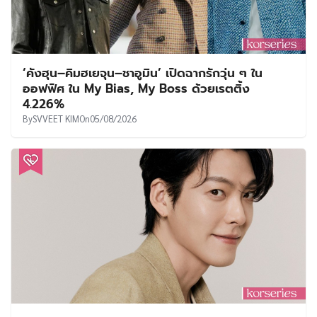
‘คังฮุน–คิมฮเยจุน–ชาอูมิน’ เปิดฉากรักวุ่น ๆ ใน
ออฟฟิศ ใน My Bias, My Boss ด้วยเรตติ้ง
4.226%
By
SVVEET KIM
On
05/08/2026