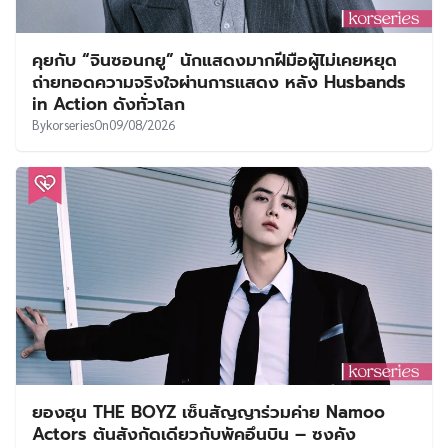
คุยกับ “จินซอนกยู” นักแสดงมากฝีมือผู้ไม่เคยหยุด
ถ่ายทอดความจริงใจผ่านการแสดง หลัง Husbands
in Action ดังทั่วโลก
By
korseries
On
09/08/2026
ยองฮุน THE BOYZ เซ็นสัญญาร่วมค่าย Namoo
Actors ต้นสังกัดเดียวกับพัคอึนบิน – ซงคัง