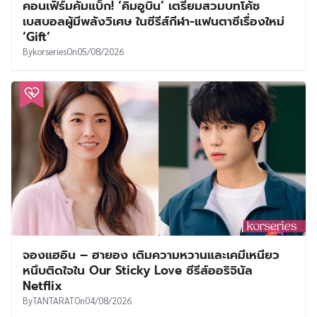
คอนเฟิร์มคัมแบ็ก! ‘คิมอูบิน’ เตรียมสวมบทโค้ช
เบสบอลผู้มีพลังวิเศษ ในซีรีส์กีฬา-แฟนตาซีเรื่องใหม่
‘Gift’
By
korseries
On
05/08/2026
จองแฮอิน – ฮายอง เติมความหวานและเคมีเหนียว
หนึบติดใจใน Our Sticky Love ซีรีส์ออริจินัล
Netflix
By
TANTARAT
On
04/08/2026