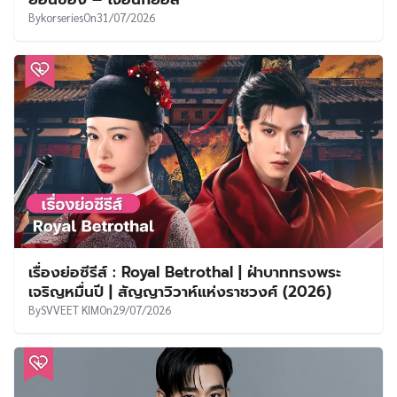
By
korseries
On
31/07/2026
เรื่องย่อซีรีส์ : Royal Betrothal | ฝ่าบาททรงพระ
เจริญหมื่นปี | สัญญาวิวาห์แห่งราชวงศ์ (2026)
By
SVVEET KIM
On
29/07/2026