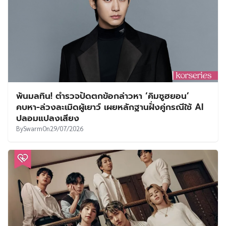
พ้นมลทิน! ตำรวจปัดตกข้อกล่าวหา ‘คิมซูฮยอน’
คบหา-ล่วงละเมิดผู้เยาว์ เผยหลักฐานฝั่งคู่กรณีใช้ AI
ปลอมแปลงเสียง
By
Swarm
On
29/07/2026