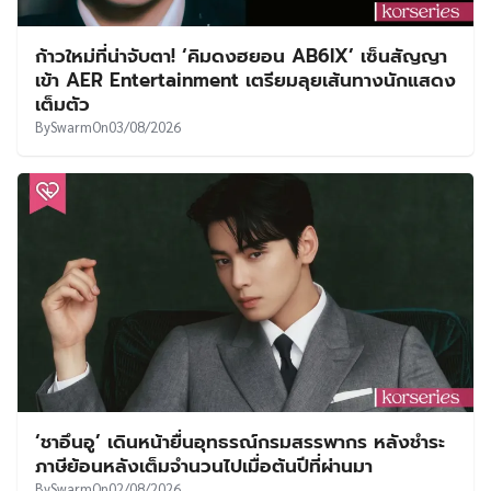
ก้าวใหม่ที่น่าจับตา! ‘คิมดงฮยอน AB6IX’ เซ็นสัญญา
เข้า AER Entertainment เตรียมลุยเส้นทางนักแสดง
เต็มตัว
By
Swarm
On
03/08/2026
‘ชาอึนอู’ เดินหน้ายื่นอุทธรณ์กรมสรรพากร หลังชำระ
ภาษีย้อนหลังเต็มจำนวนไปเมื่อต้นปีที่ผ่านมา
By
Swarm
On
02/08/2026