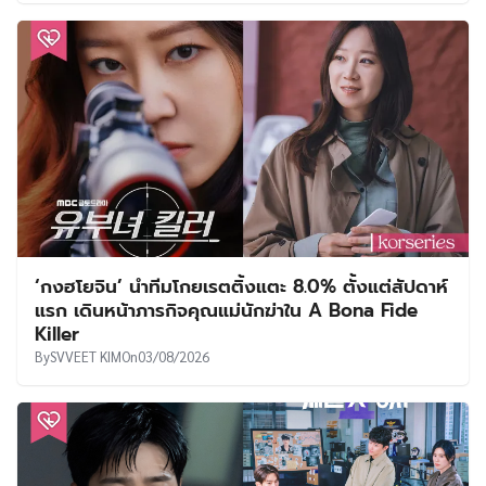
‘กงฮโยจิน’ นำทีมโกยเรตติ้งแตะ 8.0% ตั้งแต่สัปดาห์
แรก เดินหน้าภารกิจคุณแม่นักฆ่าใน A Bona Fide
Killer
By
SVVEET KIM
On
03/08/2026