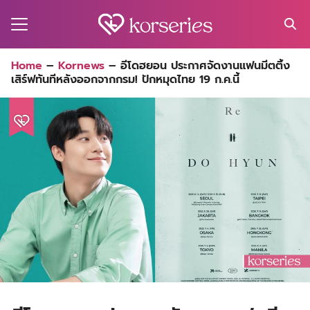
Skip
to
content
Search
Home
–
Kornews
–
อีโดฮยอน ประกาศจัดงานแฟนมีตติ้ง
for:
เสิร์ฟทันทีหลังออกจากกรม! ปักหมุดไทย 19 ก.ค.นี้
MA
ES
CT
EL
UTY
T
EW
US