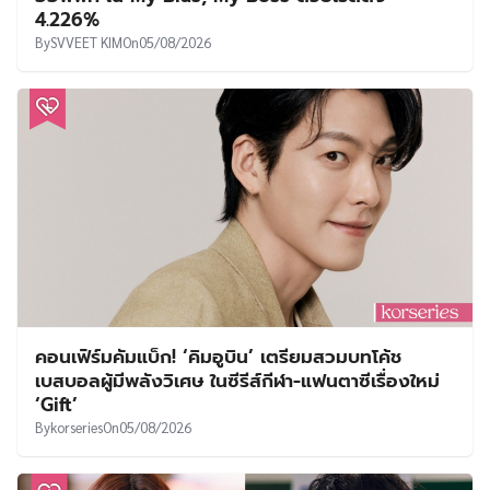
4.226%
By
SVVEET KIM
On
05/08/2026
คอนเฟิร์มคัมแบ็ก! ‘คิมอูบิน’ เตรียมสวมบทโค้ช
เบสบอลผู้มีพลังวิเศษ ในซีรีส์กีฬา-แฟนตาซีเรื่องใหม่
‘Gift’
By
korseries
On
05/08/2026