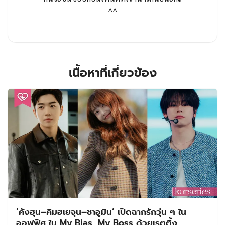
^^
เนื้อหาที่เกี่ยวข้อง
‘คังฮุน–คิมฮเยจุน–ชาอูมิน’ เปิดฉากรักวุ่น ๆ ใน
ออฟฟิศ ใน My Bias, My Boss ด้วยเรตติ้ง