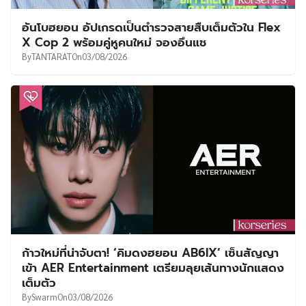
อันโบฮยอน อัปเกรดเป็นตำรวจสายสืบเต็มตัวใน Flex
X Cop 2 พร้อมคู่หูคนใหม่ จองอึนแช
By
TANTARAT
On
03/08/2026
ก้าวใหม่ที่น่าจับตา! ‘คิมดงฮยอน AB6IX’ เซ็นสัญญา
เข้า AER Entertainment เตรียมลุยเส้นทางนักแสดง
เต็มตัว
By
Swarm
On
03/08/2026