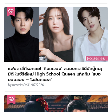
แฟนตาซีที่รอคอย! ‘คิมเซจอง’ สวมบทราชินีนักบู๊ทะลุ
มิติ ในซีรีส์ใหม่ High School Queen แท็กทีม ‘แบฮ
ยอนซอง – โจฮันกยอล’
By
korseries
On
31/07/2026