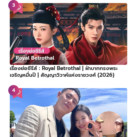
เรื่องย่อซีรีส์ : Royal Betrothal | ฝ่าบาททรงพระ
เจริญหมื่นปี | สัญญาวิวาห์แห่งราชวงศ์ (2026)