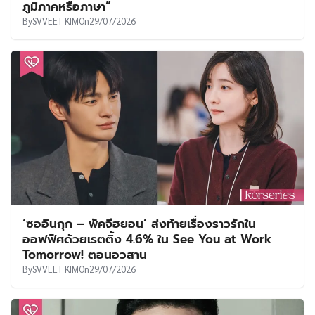
ภูมิภาคหรือภาษา”
By
SVVEET KIM
On
29/07/2026
‘ซออินกุก – พัคจีฮยอน’ ส่งท้ายเรื่องราวรักใน
ออฟฟิศด้วยเรตติ้ง 4.6% ใน See You at Work
Tomorrow! ตอนอวสาน
By
SVVEET KIM
On
29/07/2026