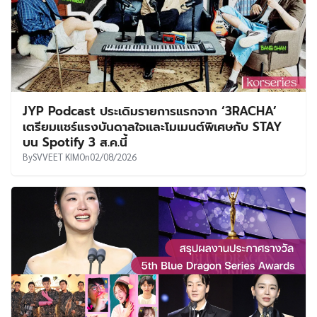
JYP Podcast ประเดิมรายการแรกจาก ‘3RACHA’
เตรียมแชร์แรงบันดาลใจและโมเมนต์พิเศษกับ STAY
บน Spotify 3 ส.ค.นี้
By
SVVEET KIM
On
02/08/2026