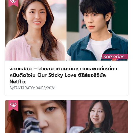
จองแฮอิน – ฮายอง เติมความหวานและเคมีเหนียว
หนึบติดใจใน Our Sticky Love ซีรีส์ออริจินัล
Netflix
By
TANTARAT
On
04/08/2026