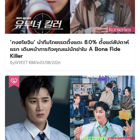
‘กงฮโยจิน’ นำทีมโกยเรตติ้งแตะ 8.0% ตั้งแต่สัปดาห์
แรก เดินหน้าภารกิจคุณแม่นักฆ่าใน A Bona Fide
Killer
By
SVVEET KIM
On
03/08/2026