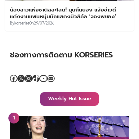
น้องสาวแห่งชาติสละโสด! มุนกึนยอง แจ้งข่าวดี
แต่งงานแฟนหนุ่มนักแสดงมิวสิคัล ‘จองพยอง’
By
korseries
On
29/07/2026
ช่องทางการติดตาม KORSERIES
Facebook
X
Instagram
TikTok
YouTube
Mail
Weekly Hot Issue