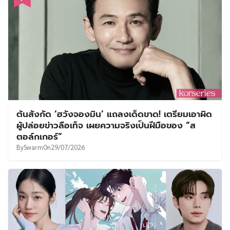
ต้นสังกัด ‘ฮวังจองมิน’ แถลงเด็ดขาด! เตรียมเอาผิด
ผู้ปล่อยข่าวลือเท็จ เผยความจริงเป็นฝีมือของ “ส
ตอล์กเกอร์”
By
Swarm
On
29/07/2026