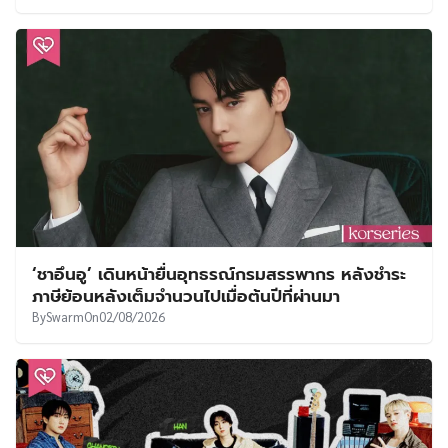
‘ชาอึนอู’ เดินหน้ายื่นอุทธรณ์กรมสรรพากร หลังชำระ
ภาษีย้อนหลังเต็มจำนวนไปเมื่อต้นปีที่ผ่านมา
By
Swarm
On
02/08/2026