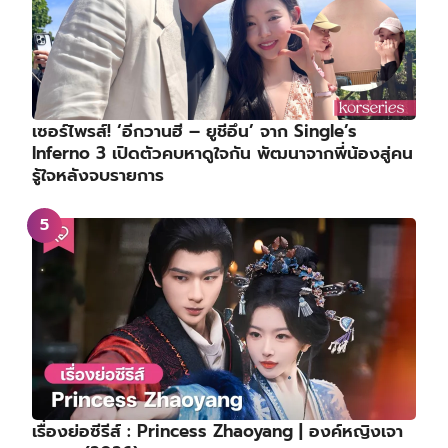
เซอร์ไพรส์! ‘อีกวานฮี – ยูชีอึน’ จาก Single’s
Inferno 3 เปิดตัวคบหาดูใจกัน พัฒนาจากพี่น้องสู่คน
รู้ใจหลังจบรายการ
เรื่องย่อซีรีส์ : Princess Zhaoyang | องค์หญิงเจา