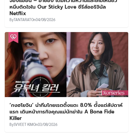
จองแฮอิน – ฮายอง เติมความหวานและเคมีเหนียว
หนึบติดใจใน Our Sticky Love ซีรีส์ออริจินัล
Netflix
By
TANTARAT
On
04/08/2026
‘กงฮโยจิน’ นำทีมโกยเรตติ้งแตะ 8.0% ตั้งแต่สัปดาห์
แรก เดินหน้าภารกิจคุณแม่นักฆ่าใน A Bona Fide
Killer
By
SVVEET KIM
On
03/08/2026