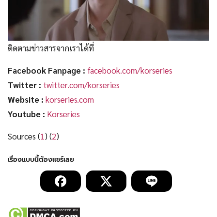
ติดตามข่าวสารจากเราได้ที่
Facebook Fanpage
:
facebook.com/korseries
Twitter :
twitter.com/korseries
Website
:
korseries.com
Youtube :
Korseries
Sources (
1
) (
2
)