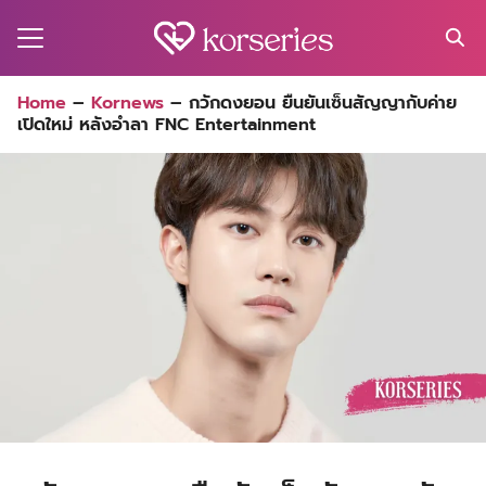
Skip
to
content
Search
Home
–
Kornews
–
กวักดงยอน ยืนยันเซ็นสัญญากับค่าย
for:
เปิดใหม่ หลังอำลา FNC Entertainment
MA
ES
CT
EL
UTY
T
EW
US