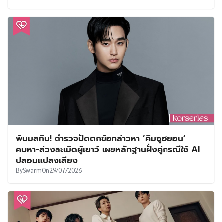
พ้นมลทิน! ตำรวจปัดตกข้อกล่าวหา ‘คิมซูฮยอน’
คบหา-ล่วงละเมิดผู้เยาว์ เผยหลักฐานฝั่งคู่กรณีใช้ AI
ปลอมแปลงเสียง
By
Swarm
On
29/07/2026