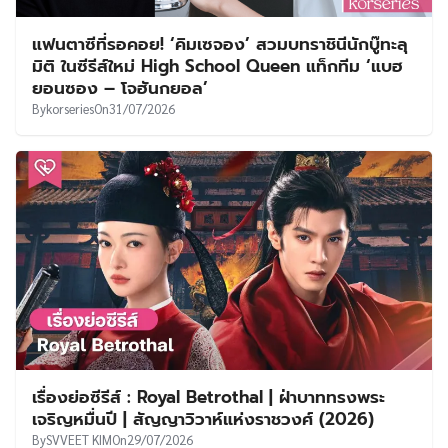
แฟนตาซีที่รอคอย! ‘คิมเซจอง’ สวมบทราชินีนักบู๊ทะลุ
มิติ ในซีรีส์ใหม่ High School Queen แท็กทีม ‘แบฮ
ยอนซอง – โจฮันกยอล’
By
korseries
On
31/07/2026
เรื่องย่อซีรีส์ : Royal Betrothal | ฝ่าบาททรงพระ
เจริญหมื่นปี | สัญญาวิวาห์แห่งราชวงศ์ (2026)
By
SVVEET KIM
On
29/07/2026