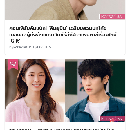
คอนเฟิร์มคัมแบ็ก! ‘คิมอูบิน’ เตรียมสวมบทโค้ช
เบสบอลผู้มีพลังวิเศษ ในซีรีส์กีฬา-แฟนตาซีเรื่องใหม่
‘Gift’
By
korseries
On
05/08/2026