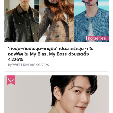
‘คังฮุน–คิมฮเยจุน–ชาอูมิน’ เปิดฉากรักวุ่น ๆ ใน
ออฟฟิศ ใน My Bias, My Boss ด้วยเรตติ้ง
4.226%
By
SVVEET KIM
On
05/08/2026