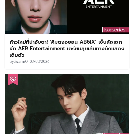
ก้าวใหม่ที่น่าจับตา! ‘คิมดงฮยอน AB6IX’ เซ็นสัญญา
เข้า AER Entertainment เตรียมลุยเส้นทางนักแสดง
เต็มตัว
By
Swarm
On
03/08/2026