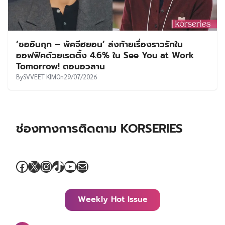
‘ซออินกุก – พัคจีฮยอน’ ส่งท้ายเรื่องราวรักใน
ออฟฟิศด้วยเรตติ้ง 4.6% ใน See You at Work
Tomorrow! ตอนอวสาน
By
SVVEET KIM
On
29/07/2026
ช่องทางการติดตาม KORSERIES
Facebook
X
Instagram
TikTok
YouTube
Mail
Weekly Hot Issue