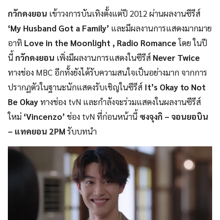
กวักดงยอน
เข้าวงการบันเทิงตั้งแต่ปี 2012 ผ่านผลงานซีรีส์
‘My Husband Got a Family’
และมีผลงานการแสดงมากมาย
อาทิ
Love in the Moonlight , Radio Romance
โดย ในปี
นี้
กวักดงยอน
เพิ่งมีผลงานการแสดงในซีรีส์
Never Twice
ทางช่อง MBC อีกทั้งยังได้รับความสนใจเป็นอย่างมาก จากการ
ปรากฏตัวในฐานะนักแสดงรับเชิญในซีรีส์
It’s Okay to Not
Be Okay
ทางช่อง tvN และกำลังจะร่วมแสดงในผลงานซีรีส์
ใหม่
‘Vincenzo’
ช่อง tvN ที่ก่อนหน้านี้
ซงจุงกิ – จอนยอบิน
– แทคยอน 2PM
รับบทนำ