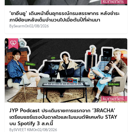
‘ชาอึนอู’ เดินหน้ายื่นอุทธรณ์กรมสรรพากร หลังชำระ
ภาษีย้อนหลังเต็มจำนวนไปเมื่อต้นปีที่ผ่านมา
By
Swarm
On
02/08/2026
JYP Podcast ประเดิมรายการแรกจาก ‘3RACHA’
เตรียมแชร์แรงบันดาลใจและโมเมนต์พิเศษกับ STAY
บน Spotify 3 ส.ค.นี้
By
SVVEET KIM
On
02/08/2026