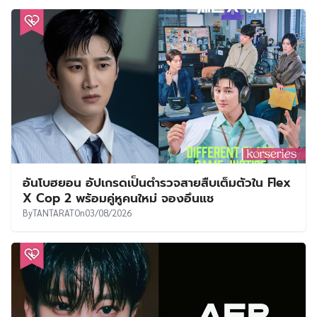
อันโบฮยอน อัปเกรดเป็นตำรวจสายสืบเต็มตัวใน Flex
X Cop 2 พร้อมคู่หูคนใหม่ จองอึนแช
By
TANTARAT
On
03/08/2026