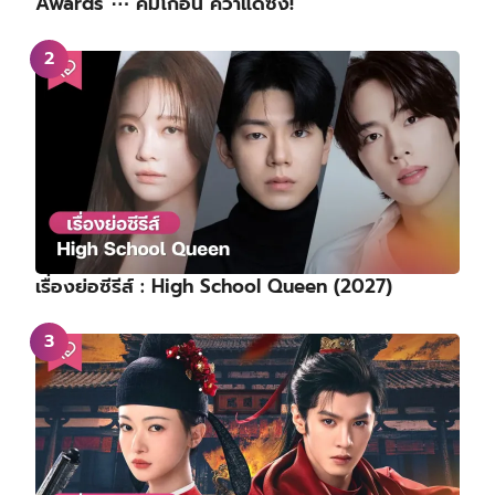
Awards ⋯ คิมโกอึน คว้าแดซัง!
เรื่องย่อซีรีส์ : High School Queen (2027)