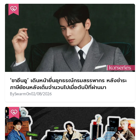
‘ชาอึนอู’ เดินหน้ายื่นอุทธรณ์กรมสรรพากร หลังชำระ
ภาษีย้อนหลังเต็มจำนวนไปเมื่อต้นปีที่ผ่านมา
By
Swarm
On
02/08/2026