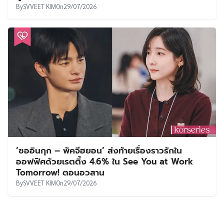
By
SVVEET KIM
On
29/07/2026
‘ซออินกุก – พัคจีฮยอน’ ส่งท้ายเรื่องราวรักใน
ออฟฟิศด้วยเรตติ้ง 4.6% ใน See You at Work
Tomorrow! ตอนอวสาน
By
SVVEET KIM
On
29/07/2026