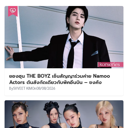
ยองฮุน THE BOYZ เซ็นสัญญาร่วมค่าย Namoo
Actors ต้นสังกัดเดียวกับพัคอึนบิน – ซงคัง
By
SVVEET KIM
On
08/08/2026