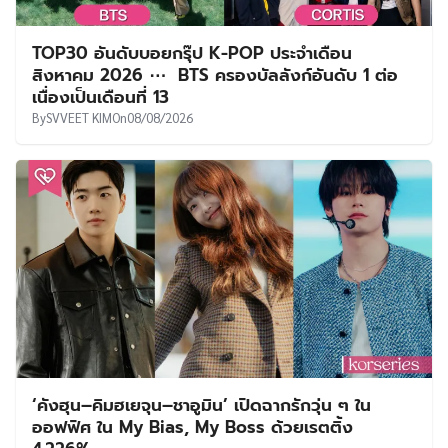
TOP30 อันดับบอยกรุ๊ป K-POP ประจำเดือน
สิงหาคม 2026 ⋯ BTS ครองบัลลังก์อันดับ 1 ต่อ
เนื่องเป็นเดือนที่ 13
By
SVVEET KIM
On
08/08/2026
‘คังฮุน–คิมฮเยจุน–ชาอูมิน’ เปิดฉากรักวุ่น ๆ ใน
ออฟฟิศ ใน My Bias, My Boss ด้วยเรตติ้ง