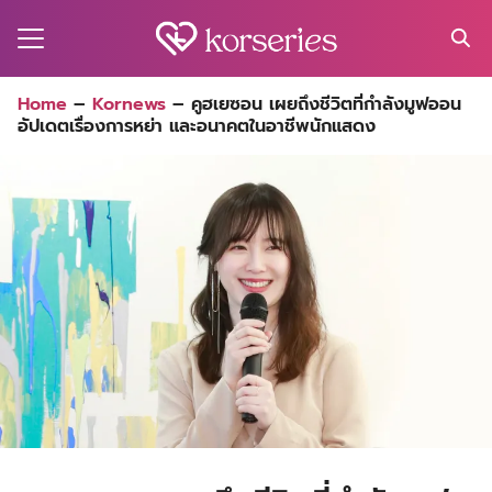
Skip
to
content
Search
Home
–
Kornews
–
คูฮเยซอน เผยถึงชีวิตที่กำลังมูฟออน
for:
อัปเดตเรื่องการหย่า และอนาคตในอาชีพนักแสดง
MA
ES
CT
EL
UTY
T
EW
US