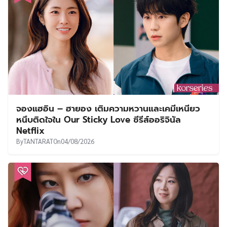
จองแฮอิน – ฮายอง เติมความหวานและเคมีเหนียว
หนึบติดใจใน Our Sticky Love ซีรีส์ออริจินัล
Netflix
By
TANTARAT
On
04/08/2026