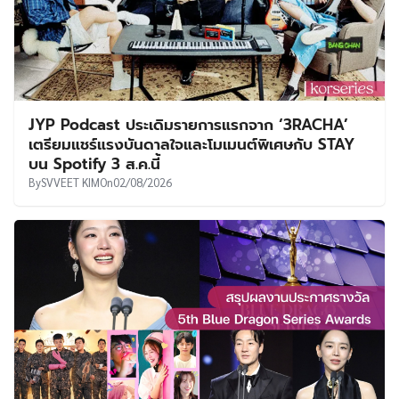
JYP Podcast ประเดิมรายการแรกจาก ‘3RACHA’
เตรียมแชร์แรงบันดาลใจและโมเมนต์พิเศษกับ STAY
บน Spotify 3 ส.ค.นี้
By
SVVEET KIM
On
02/08/2026