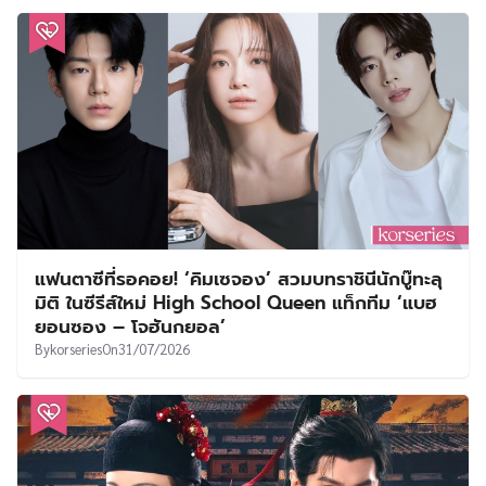
แฟนตาซีที่รอคอย! ‘คิมเซจอง’ สวมบทราชินีนักบู๊ทะลุ
มิติ ในซีรีส์ใหม่ High School Queen แท็กทีม ‘แบฮ
ยอนซอง – โจฮันกยอล’
By
korseries
On
31/07/2026