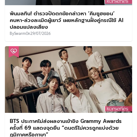
พ้นมลทิน! ตำรวจปัดตกข้อกล่าวหา ‘คิมซูฮยอน’
คบหา-ล่วงละเมิดผู้เยาว์ เผยหลักฐานฝั่งคู่กรณีใช้ AI
ปลอมแปลงเสียง
By
Swarm
On
29/07/2026
BTS ประกาศไม่ส่งผลงานเข้าชิง Grammy Awards
ครั้งที่ 69 แสดงจุดยืน “ดนตรีไม่ควรถูกแบ่งด้วย
ภูมิภาคหรือภาษา”