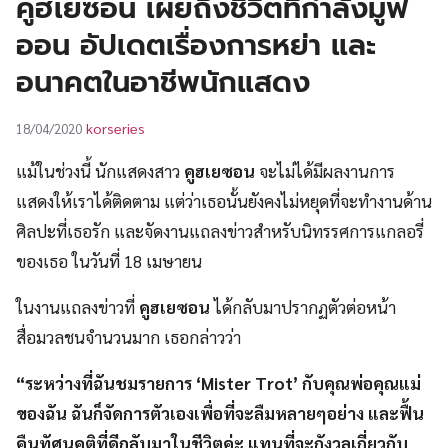
คูฮเยซอน เผยถึงชีวิตที่กำลังมูฟ
UT
ออน อัปเดตเรื่องการหย่า และ
อนาคตในอาชีพนักแสดง
korseries
18/04/2020
แม้ในช่วงนี้ นักแสดงสาว
คูฮเยซอน
จะไม่ได้มีผลงานการ
แสดงให้เราได้ติดตาม แต่ว่าเธอนั้นยังคงไม่หยุดที่จะทำงานด้าน
ศิลปะที่เธอรัก และจัดงานแถลงข่าวสำหรับนิทรรศการแกลอรี่
ของเธอ ในวันที่ 18 เมษายน
ในงานแถลงข่าวที่
คูฮเยซอน
ได้กลับมาปรากฏตัวต่อหน้า
สื่อมวลชนจำนวนมาก เธอกล่าวว่า
“ระหว่างที่ฉันชมรายการ ‘Mister Trot’ กับคุณพ่อคุณแม่
ของฉัน ฉันก็จัดการตัวเองเพื่อที่จะลืมหลายๆอย่าง และฟื้น
คืนทัศนคติที่ดีกลับมาในชีวิตค่ะ แทนที่จะกังวลเกี่ยวกับ