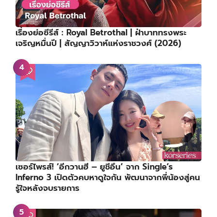
เรื่องย่อซีรีส์ : Royal Betrothal | ฝ่าบาททรงพระ
เจริญหมื่นปี | สัญญาวิวาห์แห่งราชวงศ์ (2026)
เซอร์ไพรส์! ‘อีกวานฮี – ยูชีอึน’ จาก Single’s
Inferno 3 เปิดตัวคบหาดูใจกัน พัฒนาจากพี่น้องสู่คน
รู้ใจหลังจบรายการ