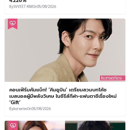
4.226%
By
SVVEET KIM
On
05/08/2026
คอนเฟิร์มคัมแบ็ก! ‘คิมอูบิน’ เตรียมสวมบทโค้ช
เบสบอลผู้มีพลังวิเศษ ในซีรีส์กีฬา-แฟนตาซีเรื่องใหม่
‘Gift’
By
korseries
On
05/08/2026