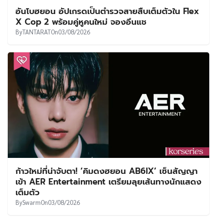
อันโบฮยอน อัปเกรดเป็นตำรวจสายสืบเต็มตัวใน Flex
X Cop 2 พร้อมคู่หูคนใหม่ จองอึนแช
By
TANTARAT
On
03/08/2026
ก้าวใหม่ที่น่าจับตา! ‘คิมดงฮยอน AB6IX’ เซ็นสัญญา
เข้า AER Entertainment เตรียมลุยเส้นทางนักแสดง
เต็มตัว
By
Swarm
On
03/08/2026