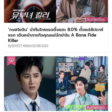
‘กงฮโยจิน’ นำทีมโกยเรตติ้งแตะ 8.0% ตั้งแต่สัปดาห์
แรก เดินหน้าภารกิจคุณแม่นักฆ่าใน A Bona Fide
Killer
By
SVVEET KIM
On
03/08/2026