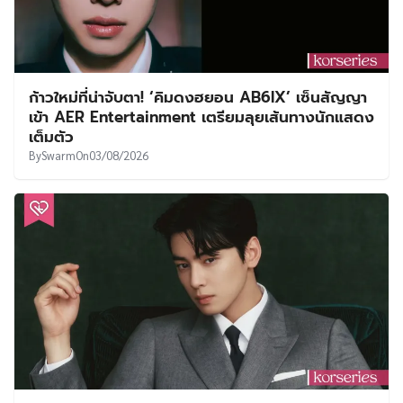
ก้าวใหม่ที่น่าจับตา! ‘คิมดงฮยอน AB6IX’ เซ็นสัญญา
เข้า AER Entertainment เตรียมลุยเส้นทางนักแสดง
เต็มตัว
By
Swarm
On
03/08/2026