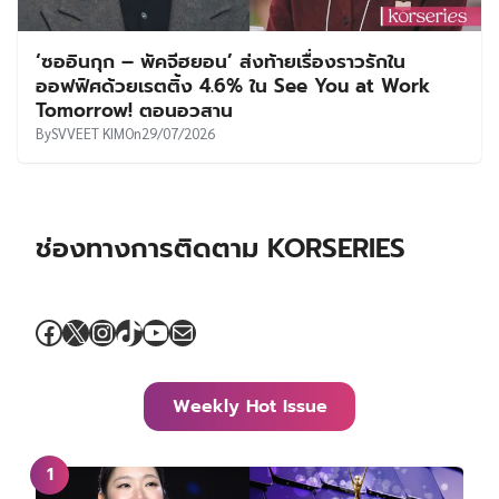
‘ซออินกุก – พัคจีฮยอน’ ส่งท้ายเรื่องราวรักใน
ออฟฟิศด้วยเรตติ้ง 4.6% ใน See You at Work
Tomorrow! ตอนอวสาน
By
SVVEET KIM
On
29/07/2026
ช่องทางการติดตาม KORSERIES
Facebook
X
Instagram
TikTok
YouTube
Mail
Weekly Hot Issue