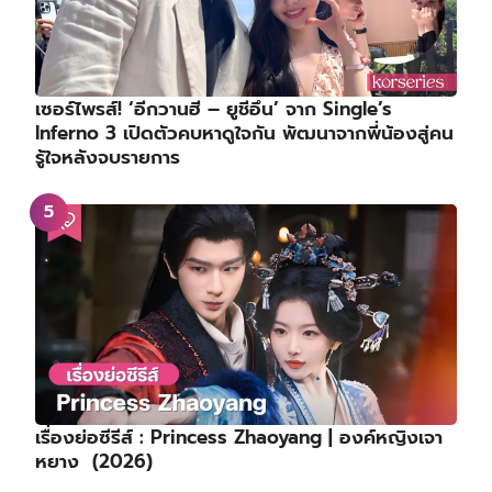
เซอร์ไพรส์! ‘อีกวานฮี – ยูชีอึน’ จาก Single’s
Inferno 3 เปิดตัวคบหาดูใจกัน พัฒนาจากพี่น้องสู่คน
รู้ใจหลังจบรายการ
เรื่องย่อซีรีส์ : Princess Zhaoyang | องค์หญิงเจา
หยาง (2026)