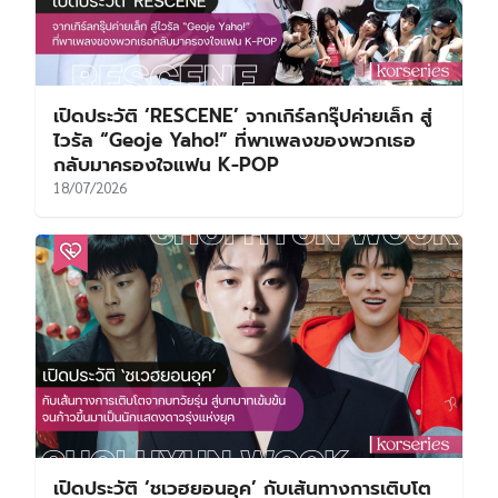
เปิดประวัติ ‘RESCENE’ จากเกิร์ลกรุ๊ปค่ายเล็ก สู่
ไวรัล “Geoje Yaho!” ที่พาเพลงของพวกเธอ
กลับมาครองใจแฟน K-POP
18/07/2026
เปิดประวัติ ‘ชเวฮยอนอุค’ กับเส้นทางการเติบโต