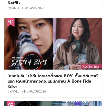
Netflix
By
TANTARAT
On
04/08/2026
‘กงฮโยจิน’ นำทีมโกยเรตติ้งแตะ 8.0% ตั้งแต่สัปดาห์
แรก เดินหน้าภารกิจคุณแม่นักฆ่าใน A Bona Fide
Killer
By
SVVEET KIM
On
03/08/2026