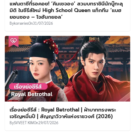
แฟนตาซีที่รอคอย! ‘คิมเซจอง’ สวมบทราชินีนักบู๊ทะลุ
มิติ ในซีรีส์ใหม่ High School Queen แท็กทีม ‘แบฮ
ยอนซอง – โจฮันกยอล’
By
korseries
On
31/07/2026
เรื่องย่อซีรีส์ : Royal Betrothal | ฝ่าบาททรงพระ
เจริญหมื่นปี | สัญญาวิวาห์แห่งราชวงศ์ (2026)
By
SVVEET KIM
On
29/07/2026