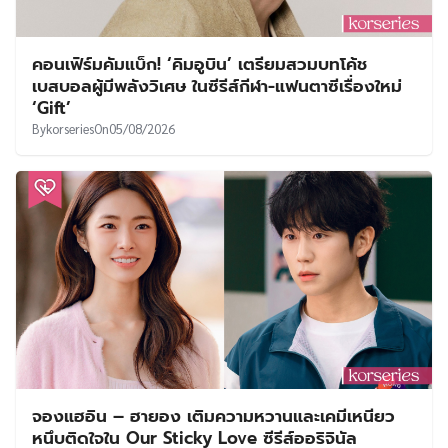
คอนเฟิร์มคัมแบ็ก! ‘คิมอูบิน’ เตรียมสวมบทโค้ช
เบสบอลผู้มีพลังวิเศษ ในซีรีส์กีฬา-แฟนตาซีเรื่องใหม่
‘Gift’
By
korseries
On
05/08/2026
จองแฮอิน – ฮายอง เติมความหวานและเคมีเหนียว
หนึบติดใจใน Our Sticky Love ซีรีส์ออริจินัล