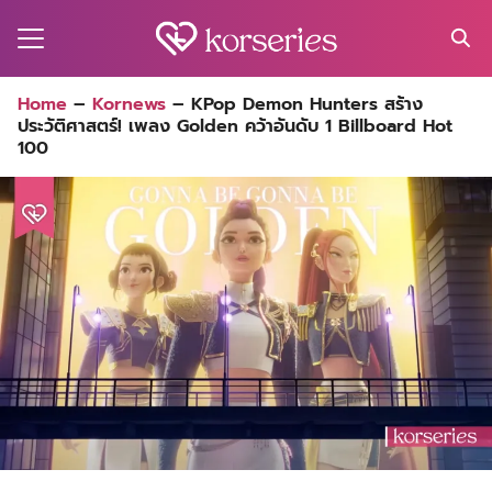
Skip
to
content
Search
Home
–
Kornews
–
KPop Demon Hunters สร้าง
for:
ประวัติศาสตร์! เพลง Golden คว้าอันดับ 1 Billboard Hot
MA
100
ES
CT
EL
UTY
T
EW
US