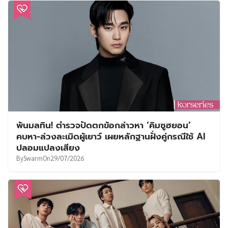
พ้นมลทิน! ตำรวจปัดตกข้อกล่าวหา ‘คิมซูฮยอน’
คบหา-ล่วงละเมิดผู้เยาว์ เผยหลักฐานฝั่งคู่กรณีใช้ AI
ปลอมแปลงเสียง
By
Swarm
On
29/07/2026