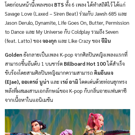
โดยก่อนหน้านี้เพลงของ
BTS
ทั้ง 6 เพลง ได้ทำสถิติไว้ ได้แก่
Savage Love (Laxed – Siren Beat) ร่วมกับ Jawsh 685 และ
Jason Derulo, Dynamite, Life Goes On, Butter, Permission
to Dance และ My Universe กับ Coldplay รวมถึง Seven
(feat. Latto) ของ
จองกุก
และ Like Crazy ของ
จีมิน
Golden
ยังกลายเป็นเพลง K-pop จากศิลปินหญิงเพลงแรกที่
สามารถขึ้นอันดับ 1 บนชาร์ต
Billboard Hot 100
ได้สำเร็จ
ขับร้องโดยสามศิลปินหญิงมากความสามารถ
คิมอึนแจ
(Ejae)
,
ออเดรย์ นูน่า
และ
เรย์ อามิ
โดดเด่นด้วยท่อนฮุกทรง
พลังที่ผสมผสานเอกลักษณ์ของ K-pop กับกลิ่นอายแฟนตาซี
จากเนื้อหาในแอนิเมชัน