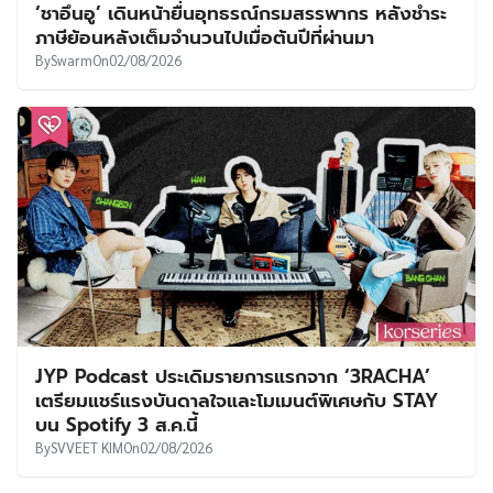
‘ชาอึนอู’ เดินหน้ายื่นอุทธรณ์กรมสรรพากร หลังชำระ
ภาษีย้อนหลังเต็มจำนวนไปเมื่อต้นปีที่ผ่านมา
By
Swarm
On
02/08/2026
JYP Podcast ประเดิมรายการแรกจาก ‘3RACHA’
เตรียมแชร์แรงบันดาลใจและโมเมนต์พิเศษกับ STAY
บน Spotify 3 ส.ค.นี้
By
SVVEET KIM
On
02/08/2026