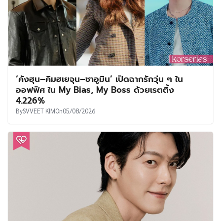
‘คังฮุน–คิมฮเยจุน–ชาอูมิน’ เปิดฉากรักวุ่น ๆ ใน
ออฟฟิศ ใน My Bias, My Boss ด้วยเรตติ้ง
4.226%
By
SVVEET KIM
On
05/08/2026