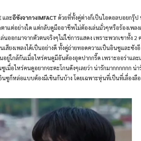
E
และ
อีซังจากวงIMFACT
ด้วยที่ทั้งคู่ต่างก็เป็นไอดอลบอยกรุ๊ป
ัดตาแต่อย่างใด แต่กลับดูมืออาชีพไม่ต้องเล่นมั่วๆหรือร้องเพ
ล่นออกมาจากตัวตนจริงๆไม่ใช่การแสดง เพราะพวกเขาทั้ง 2 ค
กในเสียงเพลงได้เป็นอย่างดี ทั้งคู่ถ่ายทอดความเป็นอินซูและซัง
อยู่ใกล้กันเมื่อไหร่คนดูมีอันต้องอุดปากกรี๊ด เพราะออร่าและ
ล้อินซูเมื่อไหร่คนดูอยากจะตะโกนดังๆเลยว่า น่ารักมากกกกกก น่าร
ซูก็หล่อแบบต้องมีเขินกันบ้าง โดยเฉพาะหุ่นที่เป็นที่เลื่องล