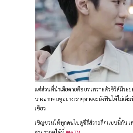
แต่ส่วนที่น่าเสียดายคือบทเพราะตัวซีรีส์มีร
บางฉากคนดูอย่างเราๆอาจจะยังฟินได้ไม่เต็มที่
เชียว
เชิญชวนให้ทุกคนไปดูซีรีส์วายดีๆแบบนี้กัน เ
สามารถดูได้ที่
WeTV