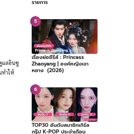
รายการ
เรื่องย่อซีรีส์ : Princess
ดูแลอินซู
Zhaoyang | องค์หญิงเจา
หยาง (2026)
จนทำให้
TOP30 อันดับสมาชิกเกิร์ล
กรุ๊ป K-POP ประจำเดือน