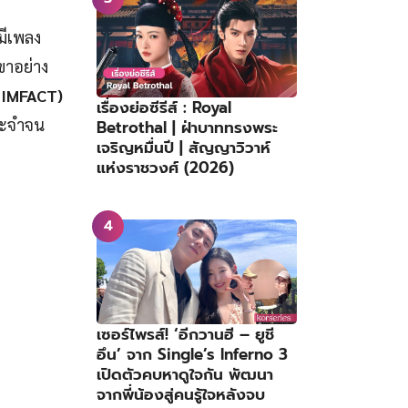
้มีเพลง
ขาอย่าง
ง IMFACT)
เรื่องย่อซีรีส์ : Royal
ประจำจน
Betrothal | ฝ่าบาททรงพระ
เจริญหมื่นปี | สัญญาวิวาห์
แห่งราชวงศ์ (2026)
เซอร์ไพรส์! ‘อีกวานฮี – ยูชี
อึน’ จาก Single’s Inferno 3
เปิดตัวคบหาดูใจกัน พัฒนา
จากพี่น้องสู่คนรู้ใจหลังจบ