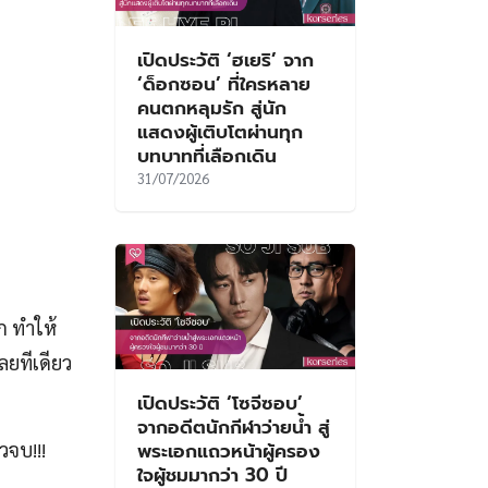
เปิดประวัติ ‘ฮเยริ’ จาก
‘ด็อกซอน’ ที่ใครหลาย
คนตกหลุมรัก สู่นัก
แสดงผู้เติบโตผ่านทุก
บทบาทที่เลือกเดิน
31/07/2026
ก ทำให้
ลยทีเดียว
เปิดประวัติ ‘โซจีซอบ’
จากอดีตนักกีฬาว่ายน้ำ สู่
วจบ!!!
พระเอกแถวหน้าผู้ครอง
ใจผู้ชมมากว่า 30 ปี