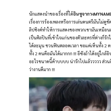
นักแสดงนำของเรื่องที่ได้
อินซูจากวงMYNAM
เรื่องการร้องเพลงหรือการเล่นดนตรีมันไม่ดูข
ลิปซิงค์ทำให้การแสดงของพวกเขามันเหมือนเ
เป็นศิลปินที่เข้าใจแก่นของตัวละครที่ต่างก็รั
ได้ละมุน ชวนฟินตลอดเวลา ขอแค่เห็นทั้ง 2 คน
ทั้ง 2 คนคือมันได้มากกก !!! อีซังถ้าได้อยู่ใก
อะไรขนาดนี้ค้าบบบบ น่ารักไปแล้ววววว ส่วนอิน
ว่างานดีมาก !!!