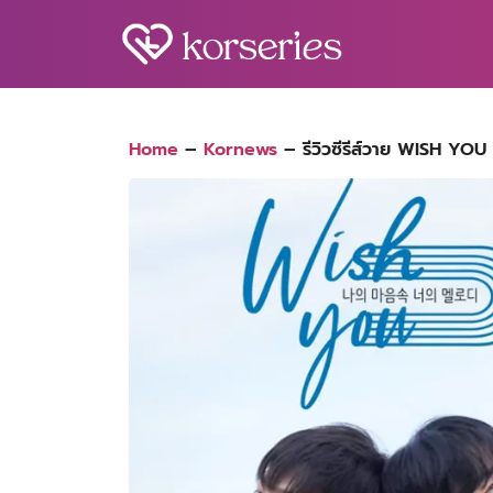
Skip
to
content
S
fo
Home
–
Kornews
–
รีวิวซีรีส์วาย WISH YO