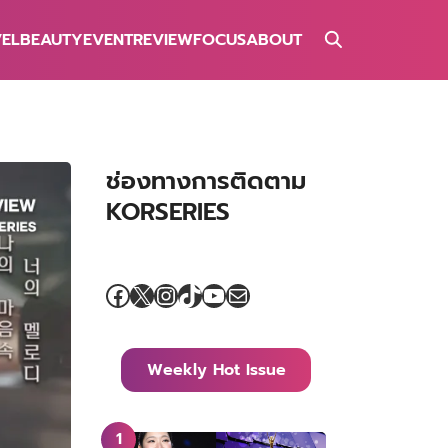
VEL
BEAUTY
EVENT
REVIEW
FOCUS
ABOUT
ช่องทางการติดตาม
KORSERIES
Facebook
X
Instagram
TikTok
YouTube
Mail
Weekly Hot Issue