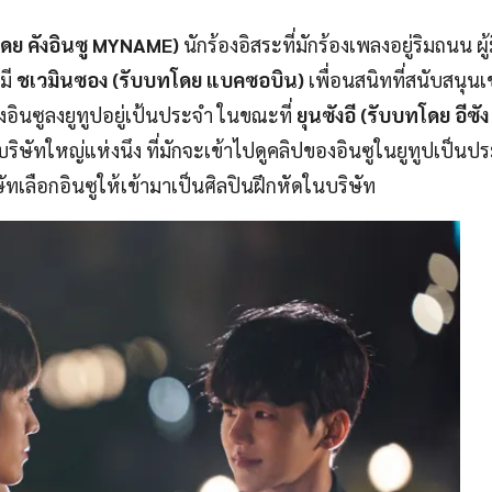
ดย คังอินซู MYNAME)
นักร้องอิสระที่มักร้องเพลงอยู่ริมถนน ผู
มี
ชเวมินซอง (รับบทโดย แบคซอบิน)
เพื่อนสนิทที่สนับสนุนเ
งอินซูลงยูทูปอยู่เป้นประจำ ในขณะที่
ยุนซังอี (รับบทโดย อีซั
นบริษัทใหญ่แห่งนึง ที่มักจะเข้าไปดูคลิปของอินซูในยูทูปเป็น
ทเลือกอินซูให้เข้ามาเป็นศิลปินฝึกหัดในบริษัท