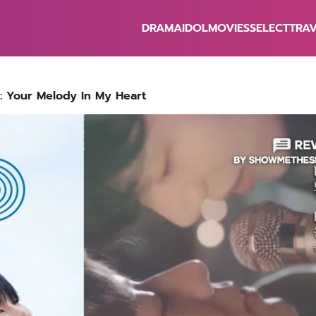
DRAMA
IDOL
MOVIES
SELECT
TRA
earch
r:
U : Your Melody In My Heart