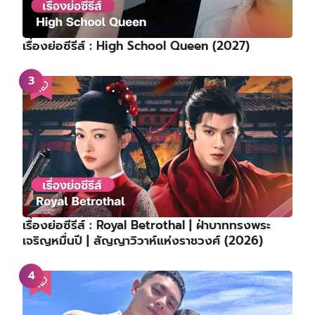
เรื่องย่อซีรีส์ : Royal Betrothal | ฝ่าบาททรงพระ
เจริญหมื่นปี | สัญญาวิวาห์แห่งราชวงศ์ (2026)
เซอร์ไพรส์! ‘อีกวานฮี – ยูชีอึน’ จาก Single’s
Inferno 3 เปิดตัวคบหาดูใจกัน พัฒนาจากพี่น้องสู่คน
รู้ใจหลังจบรายการ