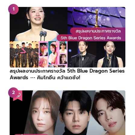
Awards ⋯ คิมโกอึน คว้าแดซัง!
เรื่องย่อซีรีส์ : High School Queen (2027)