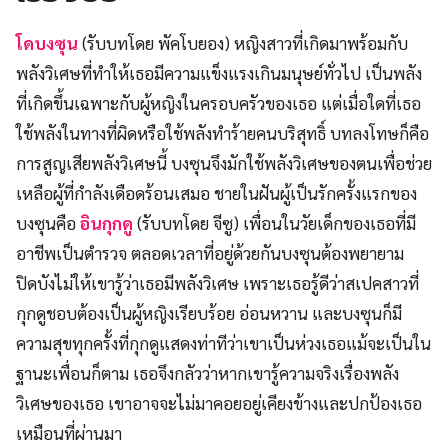
โดบงซุน
(รับบทโดย พัคโบยอง) หญิงสาวที่เกิดมาพร้อมกับ
พลังวิเศษที่ทำให้เธอมีความแข็งแรงเกินมนุษย์ทั่วไป เป็นพลัง
ที่เกิดขึ้นเฉพาะกับผู้หญิงในครอบครัวของเธอ แต่เมื่อใดที่เธอ
ใช้พลังในทางที่ผิดหรือใช้พลังทำร้ายคนบริสุทธิ์ บทลงโทษก็คือ
การสูญเสียพลังวิเศษนี้ บงซุนจึงมักใช้พลังวิเศษของตนเพื่อช่วย
เหลือผู้ที่กำลังเดือดร้อนเสมอ ชายในฝันผู้เป็นรักครั้งแรกของ
บงซุนคือ
อินกุกดู
(รับบทโดย จีซู) เพื่อนในวัยเด็กของเธอที่มี
อาชีพเป็นตำรวจ ตลอดเวลาที่อยู่ด้วยกันบงซุนต้องพยายาม
ปิดบังไม่ให้เขารู้ว่าเธอมีพลังวิเศษ เพราะเธอรู้ดีว่าสเปคสาวที่
กุกดูชอบต้องเป็นผู้หญิงเรียบร้อย อ่อนหวาน และบงซุนก็มี
ความสุขทุกครั้งที่กุกดูแสดงท่าทีว่าเขาเป็นห่วงเธอแม้จะเป็นใน
ฐานะเพื่อนก็ตาม เธอจึงกลัวว่าหากเขารู้ความจริงเรื่องพลัง
วิเศษของเธอ เขาอาจจะไม่มาคอยอยู่เคียงข้างและปกป้องเธอ
เหมือนที่ผ่านมา