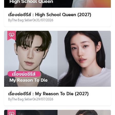
เรื่องย่อซีรีส์ : My Reason To Die (2027)
By
The Bag Seller
On
29/07/2026
‘ซออินกุก – พัคจีฮยอน’ ส่งท้ายเรื่องราวรักใน
ออฟฟิศด้วยเรตติ้ง 4.6% ใน See You at Work