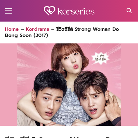
Skip
to
content
Search
Home
–
Kordrama
–
รีวิวซีรีส์ Strong Woman Do
for:
Bong Soon (2017)
MA
ES
CT
EL
UTY
T
EW
US