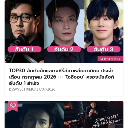
เดือน กรกฎาคม 2026 ⋯ ‘โซจีซอบ’ ครองบัลลังก์
อันดับ 1 สำเร็จ
By
SVVEET KIM
On
17/07/2026
The Apartment Job เปิดตัวแรง! จีซอง – ฮายุนค
ยอง แท็กทีมพาเรตติ้งแตะ 5.39% ในสัปดาห์แรก
By
SVVEET KIM
On
13/07/2026