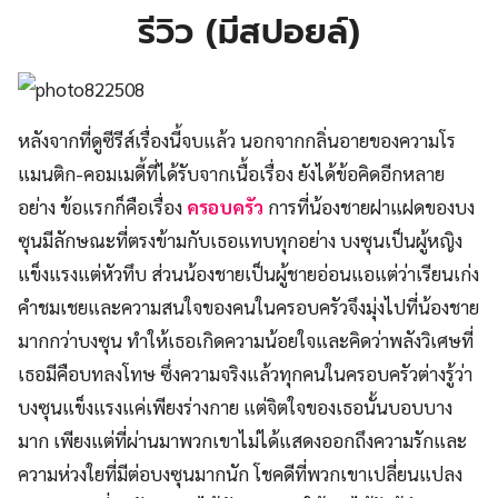
รีวิว (มีสปอยล์)
หลังจากที่ดูซีรีส์เรื่องนี้จบแล้ว นอกจากกลิ่นอายของความโร
แมนติก-คอมเมดี้ที่ได้รับจากเนื้อเรื่อง ยังได้ข้อคิดอีกหลาย
อย่าง ข้อแรกก็คือเรื่อง
ครอบครัว
การที่น้องชายฝาแฝดของบง
ซุนมีลักษณะที่ตรงข้ามกับเธอแทบทุกอย่าง บงซุนเป็นผู้หญิง
แข็งแรงแต่หัวทึบ ส่วนน้องชายเป็นผู้ชายอ่อนแอแต่ว่าเรียนเก่ง
คำชมเชยและความสนใจของคนในครอบครัวจึงมุ่งไปที่น้องชาย
มากกว่าบงซุน ทำให้เธอเกิดความน้อยใจและคิดว่าพลังวิเศษที่
เธอมีคือบทลงโทษ ซึ่งความจริงแล้วทุกคนในครอบครัวต่างรู้ว่า
บงซุนแข็งแรงแค่เพียงร่างกาย แต่จิตใจของเธอนั้นบอบบาง
มาก เพียงแต่ที่ผ่านมาพวกเขาไม่ได้แสดงออกถึงความรักและ
ความห่วงใยที่มีต่อบงซุนมากนัก โชคดีที่พวกเขาเปลี่ยนแปลง