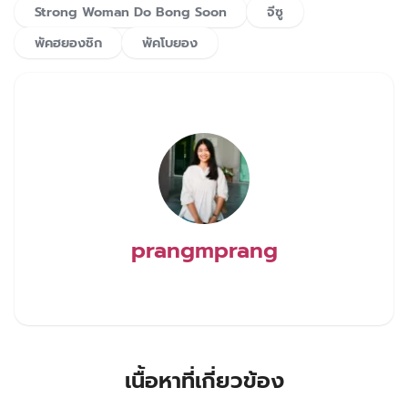
prangmprang
เนื้อหาที่เกี่ยวข้อง
‘คังฮุน–คิมฮเยจุน–ชาอูมิน’ เปิดฉากรักวุ่น ๆ ใน