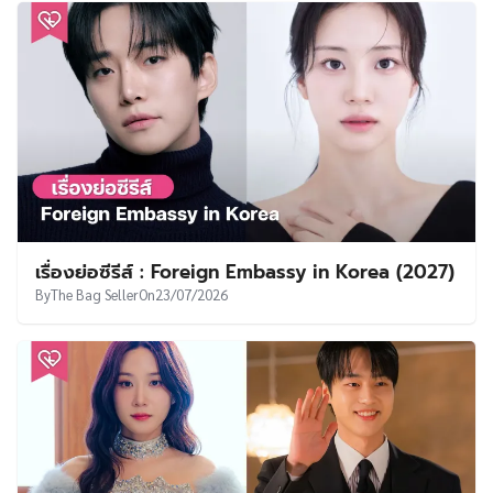
By
The Bag Seller
On
23/07/2026
พัคอึนบิน – ยังเซจง เปิดฉากเสิร์ฟเคมีหวานชวน
หลอนใน Spooky in Love ออกสตาร์ทสัปดาห์แร
กด้วยเรตติ้ง 5.3%
By
SVVEET KIM
On
20/07/2026