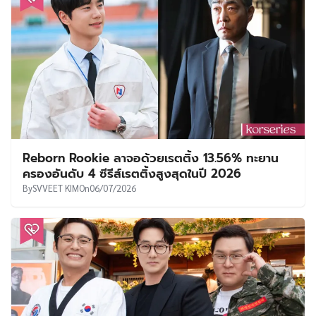
By
SVVEET KIM
On
06/07/2026
โซจีซอบ นำทีมซีรีส์แอ็กชันสุดเดือด Agent Kim
Reactivated สร้างประวัติศาสตร์เรตติ้งพุ่ง 21.6%
หลังออกอากาศเพียง 4 ตอน
By
SVVEET KIM
On
05/07/2026