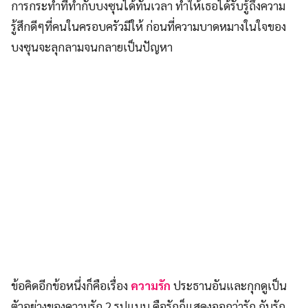
การกระทำที่ทำกับบงซุนได้ทันเวลา ทำให้เธอได้รับรู้ถึงความ
รู้สึกดีๆที่คนในครอบครัวมีให้ ก่อนที่ความบาดหมางในใจของ
บงซุนจะลุกลามจนกลายเป็นปัญหา
ข้อคิดอีกข้อหนึ่งก็คือเรื่อง
ความรัก
ประธานอันและกุกดูเป็น
ตัวอย่างของความรัก 2 รูปแบบ คือรักก็แสดงออกว่ารัก กับรัก
แบบอยู่ห่างๆอย่างห่วงๆ บงซุนแอบรักกุกดูมานาน ส่วนกุกดู
เองก็มีความรู้สึกดีๆให้กับบงซุนแต่ทั้งสองไม่เคยแสดงออกถึง
ความรู้สึกที่มีต่อกัน เพราะกุกดูเองก็ยังไม่แน่ใจว่ามันเป็นความ
รักแบบไหน ระหว่าง “เพื่อน” หรือ “คนรัก” จนวันหนึ่งที่กุก
ดูต้องยอมปล่อยมือบงซุนเพื่อให้เธอได้เริ่มต้นความสัมพันธ์กับ
ประธานอัน กุกดูจึงได้เข้าใจและรู้หัวใจตัวเองว่าความรักที่เขามี
ต่อบงซุนมันมากเกินกว่าคำว่า “เพื่อน” ถ้าหากกุกดูมีความกล้า
ได้สักครึ่งหนึ่งของประธานอัน กล้าที่จะบอกความรู้สึกของตัว