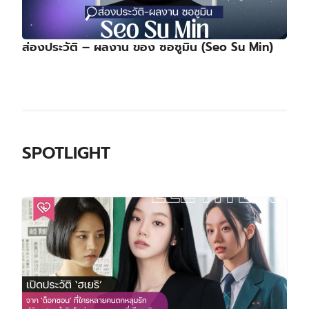
เปิดประวัติ ‘ฮเยริ’ จาก ‘ด็อกซอน’ ที่ใครหลายคน
ตกหลุมรัก สู่นักแสดงผู้เติบโตผ่านทุกบทบาทที่
เลือกเดิน
31/07/2026