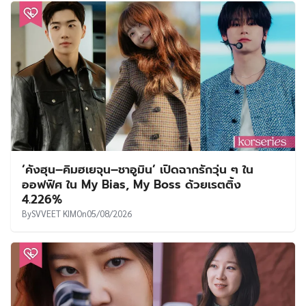
ออฟฟิศ ใน My Bias, My Boss ด้วยเรตติ้ง
4.226%
By
SVVEET KIM
On
05/08/2026
‘กงฮโยจิน’ นำทีมโกยเรตติ้งแตะ 8.0% ตั้งแต่สัปดาห์
แรก เดินหน้าภารกิจคุณแม่นักฆ่าใน A Bona Fide
Killer
By
SVVEET KIM
On
03/08/2026