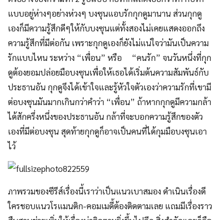
เองที่มีต่อบงซุน สุดท้ายกุกดูก็อาจเป็นคนที่ได้กุมมือบงซุนเอา
ไว้
ภาพรวมของซีรีส์เรื่องนี้เราว่าเป็นแนวเบาสมอง ดำเนินเรื่องดี
ใครชอบแนวโรแมนติก-คอมเมดี้ต้องติดตามเลย แถมมีเรื่องราว
สืบสวนช่วยเพิ่มให้เรื่องน่าติดตามยิ่งขึ้นไปอีก สิ่งสำคัญเลยก็คือ
เรื่องนี้พระเอก พระรอง ตัวร้าย น้องชายนางเอก หล่อมากกกกก
กกก โดยเฉพาะพระเอกกับพระรอง ฮยองชิคกับจีซู เคมีเข้ากัน
สุดๆ มีฉาก Bromance ให้ได้ฟินกันด้วยแหละ ไหนๆทั้งสองคน
ก็กำลังจะมีงานแฟนมีตติ้งที่ประเทศไทยแล้ว อย่าลืมไปให้กำลัง
ใจทั้งคู่กันด้วยนะคะ