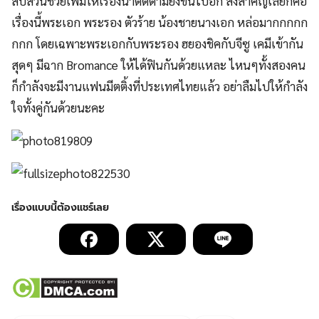
Strong Woman Do Bong Soon
จีซู
พัคฮยองชิก
พัคโบยอง