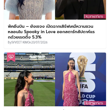
‘จองโฮยอน’ สร้างเซอร์ไพรส์! ขึ้นแท่นนักแสดง
เกาหลีคนแรก ร่วมเชิญหีบบรรจุถ้วยรางวัลในนัดชิง
ฟุตบอลโลก 2026
By
SVVEET KIM
On
20/07/2026