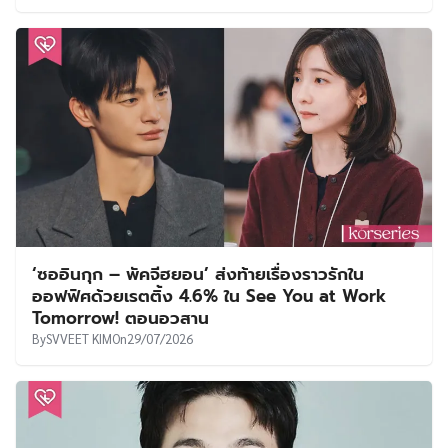
‘ซออินกุก – พัคจีฮยอน’ ส่งท้ายเรื่องราวรักใน
ออฟฟิศด้วยเรตติ้ง 4.6% ใน See You at Work
Tomorrow! ตอนอวสาน
By
SVVEET KIM
On
29/07/2026