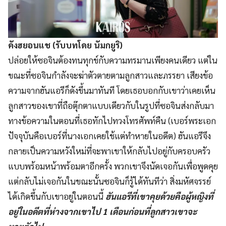
คังฮยอนแช (รับบทโดย นัมกยูริ)
ปล่อยให้ซอจินต้องทนทุกข์กับความทรมานเพียงคนเดียว แต่ใน
ขณะที่ซอจินกำลังจะฆ่าตัวตายตามลูกสาวและภรรยา เสียงข้อ
ความจากฮันแอรีก็ดังขึ้นมาทันที โดยเธอบอกกับเขาว่าเคยเห็น
ลูกสาวของเขาที่ถือตุ๊กตาแบบเดียวกับในรูปที่ซอจินส่งกลับมา
ทางข้อความในตอนที่เธอทักไปทวงโทรศัพท์คืน (เบอร์พระเอก
ปัจจุบันคือเบอร์ที่นางเอกเคยใช้แต่ทำหายในอดีต) ฮันแอรีจึง
กลายเป็นความหวังใหม่ที่จะพาเขาให้กลับไปอยู่กับครอบครัว
แบบพร้อมหน้าพร้อมตาอีกครั้ง พวกเขาจึงนัดเจอกันเพื่อพูดคุย
แต่กลับไม่เจอกันในขณะนั้นซอจินก็รู้ได้ทันทีว่า สิ่งมหัศจรรย์
ได้เกิดขึ้นกับเขาอยู่ในตอนนี้
ฮันแอรีที่เขาคุยด้วยคือผู้หญิงที่
อยู่ในอดีตที่ห่างจากเขาไป 1 เดือนก่อนที่ลูกสาวเขาจะ