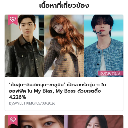
เนื้อหาที่เกี่ยวข้อง
‘คังฮุน–คิมฮเยจุน–ชาอูมิน’ เปิดฉากรักวุ่น ๆ ใน
ออฟฟิศ ใน My Bias, My Boss ด้วยเรตติ้ง
4.226%
By
SVVEET KIM
On
05/08/2026