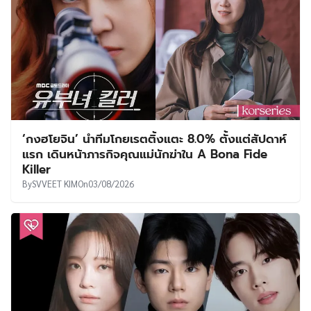
‘กงฮโยจิน’ นำทีมโกยเรตติ้งแตะ 8.0% ตั้งแต่สัปดาห์
แรก เดินหน้าภารกิจคุณแม่นักฆ่าใน A Bona Fide
Killer
By
SVVEET KIM
On
03/08/2026