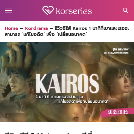
Skip
to
content
Search
Home
–
Kordrama
–
รีวิวซีรีส์ Kairos 1 นาทีที่เขาและเธอจะ
for:
สามารถ ‘แก้ไขอดีต’ เพื่อ ‘เปลี่ยนอนาคต’
MA
ES
CT
EL
UTY
T
EW
US