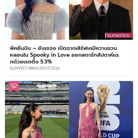
พัคอึนบิน – ยังเซจง เปิดฉากเสิร์ฟเคมีหวานชวน
หลอนใน Spooky in Love ออกสตาร์ทสัปดาห์แร
กด้วยเรตติ้ง 5.3%
By
SVVEET KIM
On
20/07/2026