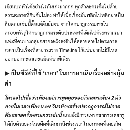
เขียนบททำได้อย่างไรกันเก่งมากกก ทุกตัวละครเต็มไปด้วย
ความฉลาดที่กินกันไม่ลง ทำให้เนื้อเรื่องมันพลิกไปพลิกมาเป็น
สิบตลบเช่นนี้ตั้งแต่ต้นยันจบ จากโศกนาฎกรรมภายใน
ครอบครัวสู่โศกนาฎกรรมระดับประเทศที่เต็มไปด้วยความเน่า
แฟะที่คนบางกลุ่มอยากจะฝังลงดินให้สลายหายไปตามกาล
เวลา เป็นเรื่องที่สามารถวาง Timeline ไว้แน่นมากไม่มีไหล
ออกนอกทะเลเลยแม้แต่นาทีเดียว
▶ เป็นซีรีส์ที่ใช้ ‘เวลา’ ในการดำเนินเรื่องอย่างคุ้ม
ค่า
ใครจะไปเชื่อว่าเพียงแค่การพูดคุยของตัวละครเพียง 2 ตัว
ภายในเวลาเพียง 0.59 วินาทีจะสร้างปรากฎการณ์ไม่คาด
ฝันหลายครั้งหลายคราเช่นนี้
แถมยังมีการแทรก
อาการเดจาวู
ให้กับตัวละครในอดีตที่เดินมาถึงช่วงเวลาในอนาคตที่เคยเกิด