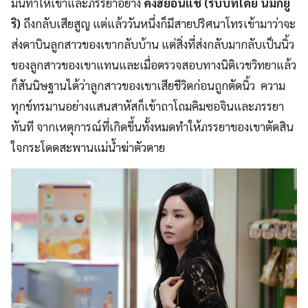
มันทำให้เขาและภรรยาอย่าง
คังฮยอนแช (รับบทโดย นัมกยู
ริ)
ถึงกลับเสียสูญ แต่แล้ววันหนึ่งก็มีสายปริศนาโทรเข้ามาว่าจะ
ส่งดาบินลูกสาวของเขากลับบ้าน แต่สิ่งที่ส่งกลับมากลับเป็นนิ้ว
ของลูกสาวของเขาแทนและเมื่อตรวจสอบทางนิติเวชวิทยาแล้ว
ก็สันนิษฐานได้ว่าลูกสาวของเขาเสียชีวิตก่อนถูกตัดนิ้ว ความ
ทุกข์ทรมานอย่างแสนสาหัสก็เข้าถาโถมคิมซอจินและภรรยา
ทันที จากเหตุการณ์ที่เกิดขึ้นทั้งหมดทำให้ภรรยาของเขาตัดสิน
ใจกระโดดสะพานแม่น้ำฆ่าตัวตาย