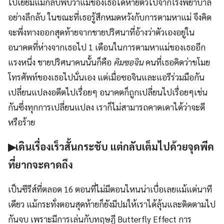
ไปเยี่ยมแม่กลับพบว่าแม่ของเธอได้หายตัวไปจากโรงพยาบาล
อย่างลึกลับ ในขณะที่เธอรู้สึกหมดหวังกับการตามหาแม่ จึงคิด
จะพึ่งทางออกสุดท้ายจากชายปริศนาที่อ้างว่าตัวเองอยู่ใน
อนาคตที่ห่างจากเธอไป 1 เดือนในการตามหาแม่ของเธออีก
แรงหนึ่ง ชายปริศนาคนนั้นก็คือ
คิมซอจิน
คนที่เธอคิดว่าขโมย
โทรศัพท์ของเธอไปนั่นเอง แต่เมื่อซอจินและแอรีร่วมมือกัน
เปลี่ยนแปลงอดีตไปเรื่อยๆ อนาคตก็ถูกเปลี่ยนไปเรื่อยๆเช่น
กันซึ่งทุกการเปลี่ยนแปลง เราก็ไม่สามารถคาดเดาได้ว่าจะดี
หรือร้าย
▶เดินเรื่องเร็วสั้นกระชับ แต่กลับเต็มไปด้วยจุดพีค
ที่ยากจะคาดถึง
เป็นซีรีส์ที่ตลอด 16 ตอนที่ไม่มีตอนไหนน่าเบื่อเลยแม้แต่นาที
เดียว แม้กระทั่งตอนสุดท้ายก็ยังมีปมให้เราได้ลุ้นและติดตามไป
กันจบ เพราะมีการเล่นกับทฤษฎี Butterfly Effect การ