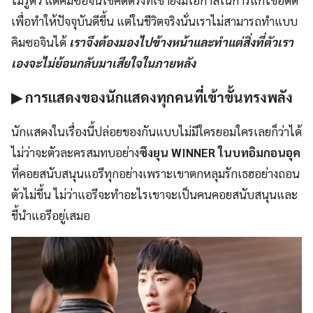
ไม่รู้ตัว แต่คิมซอจินโชคดีตรงที่เขายังมีโอกาสในการแก้ไขอดีต
เพื่อทำให้ปัจจุบันดีขึ้น แต่ในชีวิตจริงนั่นเราไม่สามารถทำแบบ
คิมซอจินได้
เราจึงต้องมองไปข้างหน้าและทำแต่สิ่งที่ตัวเรา
เองจะไม่ย้อนกลับมาเสียใจในภายหลัง
▶ การแสดงของนักแสดงทุกคนที่เข้าขั้นทรงพลัง
นักแสดงในเรื่องนี้ปล่อยของกันแบบไม่มีใครยอมใครเลยก็ว่าได้
ไม่ว่าจะตัวละครสมทบอย่าง
ซึงยุน WINNER
ในบทอิมกอนอุค
ที่คอยสนับสนุนแอรีทุกอย่างเพราะเขาตกหลุมรักเธฮอย่างถอน
ตัวไม่ขึ้น ไม่ว่าแอรีจะทำอะไรเขาจะเป็นคนคอยสนับสนุนและ
ชี้นำแอรีอยู่เสมอ