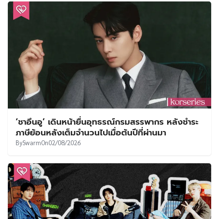
‘ชาอึนอู’ เดินหน้ายื่นอุทธรณ์กรมสรรพากร หลังชำระ
ภาษีย้อนหลังเต็มจำนวนไปเมื่อต้นปีที่ผ่านมา
By
Swarm
On
02/08/2026