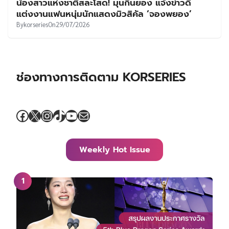
น้องสาวแห่งชาติสละโสด! มุนกึนยอง แจ้งข่าวดี
แต่งงานแฟนหนุ่มนักแสดงมิวสิคัล ‘จองพยอง’
By
korseries
On
29/07/2026
ช่องทางการติดตาม KORSERIES
Facebook
X
Instagram
TikTok
YouTube
Mail
Weekly Hot Issue