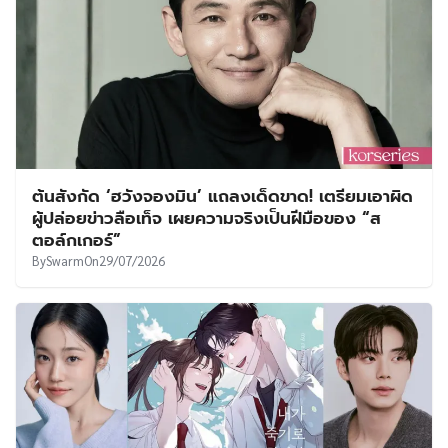
ต้นสังกัด ‘ฮวังจองมิน’ แถลงเด็ดขาด! เตรียมเอาผิด
ผู้ปล่อยข่าวลือเท็จ เผยความจริงเป็นฝีมือของ “ส
ตอล์กเกอร์”
By
Swarm
On
29/07/2026