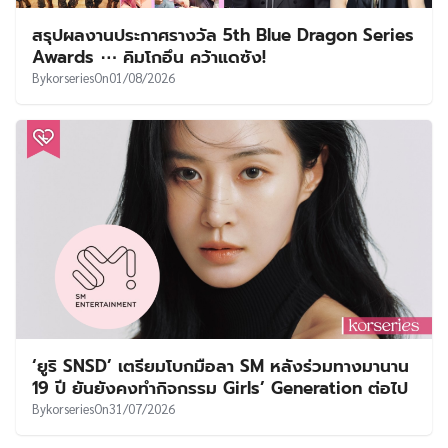
สรุปผลงานประกาศรางวัล 5th Blue Dragon Series
Awards ⋯ คิมโกอึน คว้าแดซัง!
By
korseries
On
01/08/2026
‘ยูริ SNSD’ เตรียมโบกมือลา SM หลังร่วมทางมานาน
19 ปี ยันยังคงทำกิจกรรม Girls’ Generation ต่อไป
By
korseries
On
31/07/2026