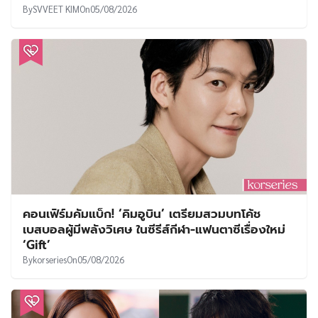
By
SVVEET KIM
On
05/08/2026
คอนเฟิร์มคัมแบ็ก! ‘คิมอูบิน’ เตรียมสวมบทโค้ช
เบสบอลผู้มีพลังวิเศษ ในซีรีส์กีฬา-แฟนตาซีเรื่องใหม่
‘Gift’
By
korseries
On
05/08/2026