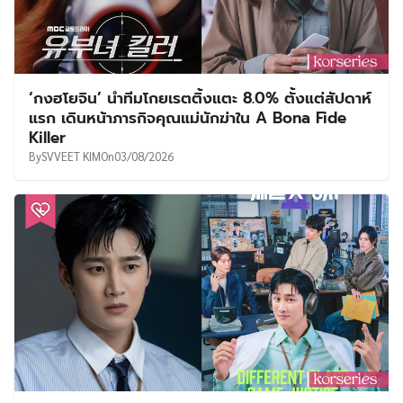
‘กงฮโยจิน’ นำทีมโกยเรตติ้งแตะ 8.0% ตั้งแต่สัปดาห์
แรก เดินหน้าภารกิจคุณแม่นักฆ่าใน A Bona Fide
Killer
By
SVVEET KIM
On
03/08/2026