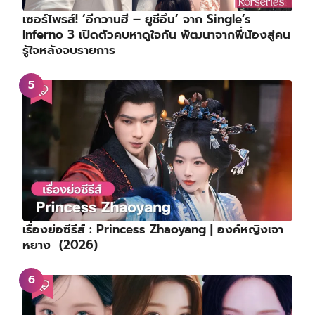
เซอร์ไพรส์! ‘อีกวานฮี – ยูชีอึน’ จาก Single’s
Inferno 3 เปิดตัวคบหาดูใจกัน พัฒนาจากพี่น้องสู่คน
รู้ใจหลังจบรายการ
เรื่องย่อซีรีส์ : Princess Zhaoyang | องค์หญิงเจา
หยาง (2026)