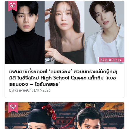
แฟนตาซีที่รอคอย! ‘คิมเซจอง’ สวมบทราชินีนักบู๊ทะลุ
มิติ ในซีรีส์ใหม่ High School Queen แท็กทีม ‘แบฮ
ยอนซอง – โจฮันกยอล’
By
korseries
On
31/07/2026