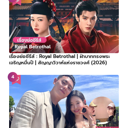
เรื่องย่อซีรีส์ : Royal Betrothal | ฝ่าบาททรงพระ
เจริญหมื่นปี | สัญญาวิวาห์แห่งราชวงศ์ (2026)