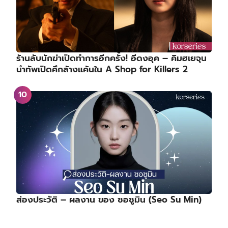
ร้านลับนักฆ่าเปิดทำการอีกครั้ง! อีดงอุค – คิมฮเยจุน
นำทัพเปิดศึกล้างแค้นใน A Shop for Killers 2
ส่องประวัติ – ผลงาน ของ ซอซูมิน (Seo Su Min)