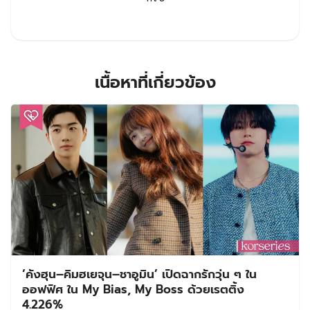
เนื้อหาที่เกี่ยวข้อง
‘คังฮุน–คิมฮเยจุน–ชาอูมิน’ เปิดฉากรักวุ่น ๆ ใน
ออฟฟิศ ใน My Bias, My Boss ด้วยเรตติ้ง
4.226%