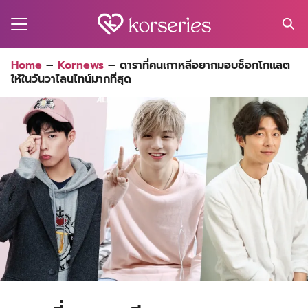
Skip
to
content
Search
Home
–
Kornews
–
ดาราที่คนเกาหลีอยากมอบช็อกโกแลต
for:
ให้ในวันวาไลนไทน์มากที่สุด
MA
ES
CT
EL
UTY
T
EW
US