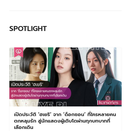
SPOTLIGHT
เปิดประวัติ ‘ฮเยริ’ จาก ‘ด็อกซอน’ ที่ใครหลายคน
ตกหลุมรัก สู่นักแสดงผู้เติบโตผ่านทุกบทบาทที่
เลือกเดิน