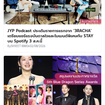
JYP Podcast ประเดิมรายการแรกจาก ‘3RACHA’
เตรียมแชร์แรงบันดาลใจและโมเมนต์พิเศษกับ STAY
บน Spotify 3 ส.ค.นี้
By
SVVEET KIM
On
02/08/2026