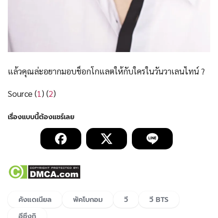
แล้วคุณล่ะอยากมอบช็อกโกแลตให้กับใครในวันวาเลนไทน์ ?
Source (
1
) (
2
)
คังแดเนียล
พัคโบกอม
วี
วี BTS
อีซึงกิ