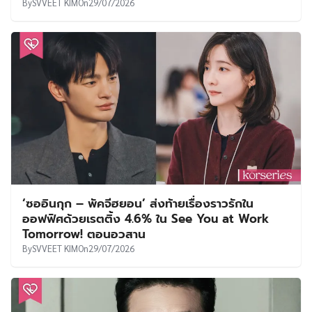
By
SVVEET KIM
On
29/07/2026
‘ซออินกุก – พัคจีฮยอน’ ส่งท้ายเรื่องราวรักใน
ออฟฟิศด้วยเรตติ้ง 4.6% ใน See You at Work
Tomorrow! ตอนอวสาน
By
SVVEET KIM
On
29/07/2026