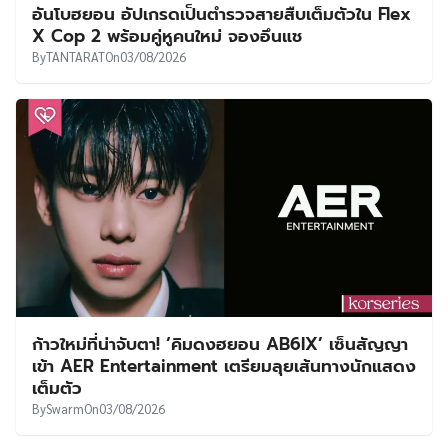
อันโบฮยอน อัปเกรดเป็นตำรวจสายสืบเต็มตัวใน Flex
X Cop 2 พร้อมคู่หูคนใหม่ จองอึนแช
By
TANTARAT
On
03/08/2026
ก้าวใหม่ที่น่าจับตา! ‘คิมดงฮยอน AB6IX’ เซ็นสัญญา
เข้า AER Entertainment เตรียมลุยเส้นทางนักแสดง
เต็มตัว
By
Swarm
On
03/08/2026