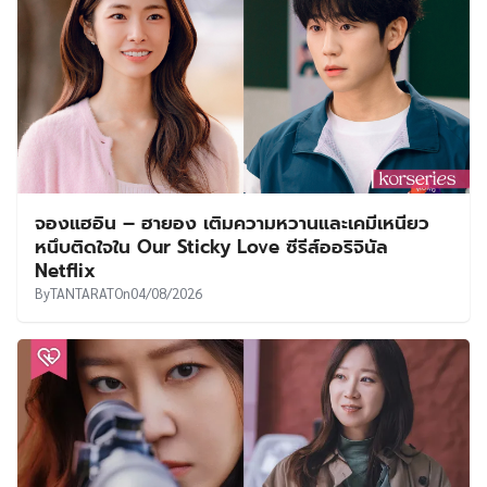
จองแฮอิน – ฮายอง เติมความหวานและเคมีเหนียว
หนึบติดใจใน Our Sticky Love ซีรีส์ออริจินัล
Netflix
By
TANTARAT
On
04/08/2026