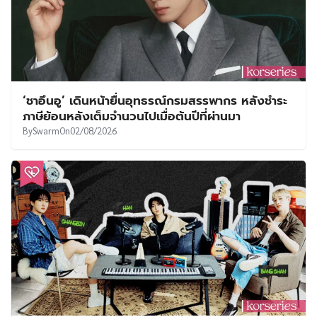
‘ชาอึนอู’ เดินหน้ายื่นอุทธรณ์กรมสรรพากร หลังชำระ
ภาษีย้อนหลังเต็มจำนวนไปเมื่อต้นปีที่ผ่านมา
By
Swarm
On
02/08/2026