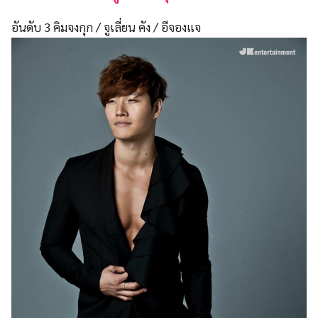
อันดับ 3 คิมจงกุก / จูเลี่ยน คัง / อีจองแจ