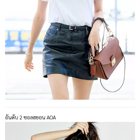
อันดับ 2 ซอลฮยอน AOA