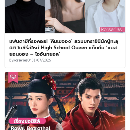
แฟนตาซีที่รอคอย! ‘คิมเซจอง’ สวมบทราชินีนักบู๊ทะลุ
มิติ ในซีรีส์ใหม่ High School Queen แท็กทีม ‘แบฮ
ยอนซอง – โจฮันกยอล’
By
korseries
On
31/07/2026