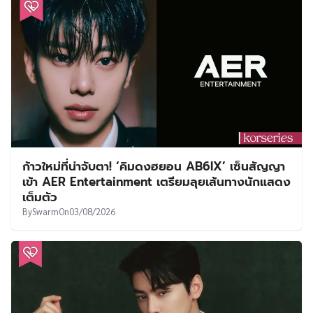
ก้าวใหม่ที่น่าจับตา! ‘คิมดงฮยอน AB6IX’ เซ็นสัญญา
เข้า AER Entertainment เตรียมลุยเส้นทางนักแสดง
เต็มตัว
By
Swarm
On
03/08/2026