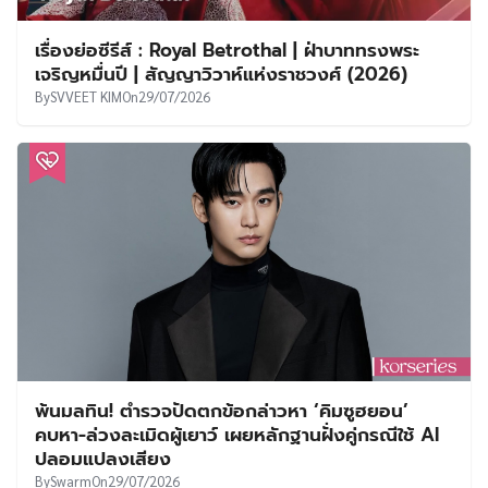
เรื่องย่อซีรีส์ : Royal Betrothal | ฝ่าบาททรงพระ
เจริญหมื่นปี | สัญญาวิวาห์แห่งราชวงศ์ (2026)
By
SVVEET KIM
On
29/07/2026
พ้นมลทิน! ตำรวจปัดตกข้อกล่าวหา ‘คิมซูฮยอน’
คบหา-ล่วงละเมิดผู้เยาว์ เผยหลักฐานฝั่งคู่กรณีใช้ AI
ปลอมแปลงเสียง
By
Swarm
On
29/07/2026