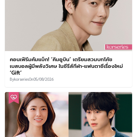
คอนเฟิร์มคัมแบ็ก! ‘คิมอูบิน’ เตรียมสวมบทโค้ช
เบสบอลผู้มีพลังวิเศษ ในซีรีส์กีฬา-แฟนตาซีเรื่องใหม่
‘Gift’
By
korseries
On
05/08/2026