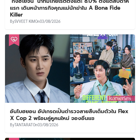
‘กงฮโยจิน’ นำทีมโกยเรตติ้งแตะ 8.0% ตั้งแต่สัปดาห์
แรก เดินหน้าภารกิจคุณแม่นักฆ่าใน A Bona Fide
Killer
By
SVVEET KIM
On
03/08/2026
อันโบฮยอน อัปเกรดเป็นตำรวจสายสืบเต็มตัวใน Flex
X Cop 2 พร้อมคู่หูคนใหม่ จองอึนแช
By
TANTARAT
On
03/08/2026