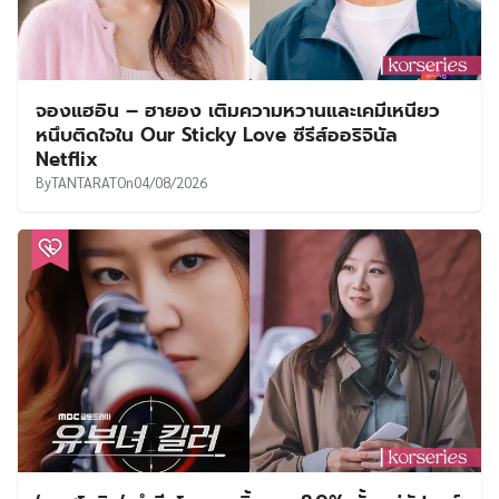
จองแฮอิน – ฮายอง เติมความหวานและเคมีเหนียว
หนึบติดใจใน Our Sticky Love ซีรีส์ออริจินัล
Netflix
By
TANTARAT
On
04/08/2026