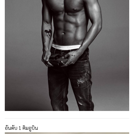
อันดับ 1 คิมอูบิน