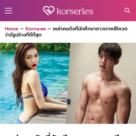
Skip
to
content
Search
Home
–
Kornews
–
เหล่าคนดังที่นักศึกษาชาวเกาหลีโหวต
for:
ว่ามีรูปร่างที่ดีที่สุด
MA
ES
CT
EL
UTY
T
EW
US