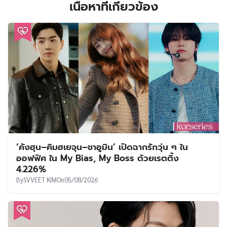
เนื้อหาที่เกี่ยวข้อง
‘คังฮุน–คิมฮเยจุน–ชาอูมิน’ เปิดฉากรักวุ่น ๆ ใน
ออฟฟิศ ใน My Bias, My Boss ด้วยเรตติ้ง
4.226%
By
SVVEET KIM
On
05/08/2026