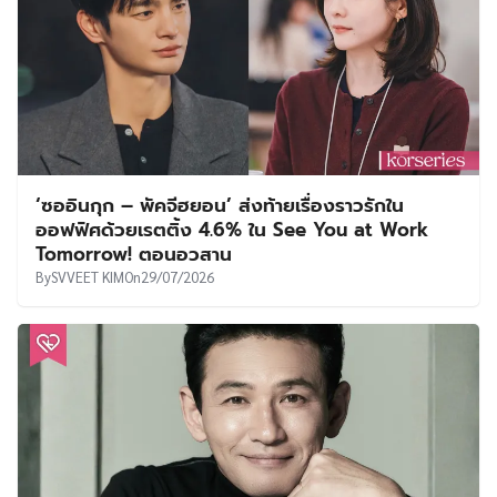
‘ซออินกุก – พัคจีฮยอน’ ส่งท้ายเรื่องราวรักใน
ออฟฟิศด้วยเรตติ้ง 4.6% ใน See You at Work
Tomorrow! ตอนอวสาน
By
SVVEET KIM
On
29/07/2026