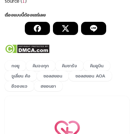
source (
1
)
กงยู
คิมจงกุก
คิมซารัง
คิมอูบิน
จูเลี่ยน คัง
ซอลฮยอน
ซอลฮยอน AOA
อีจองแจ
ฮยอนอา