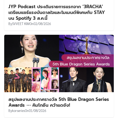
JYP Podcast ประเดิมรายการแรกจาก ‘3RACHA’
เตรียมแชร์แรงบันดาลใจและโมเมนต์พิเศษกับ STAY
บน Spotify 3 ส.ค.นี้
By
SVVEET KIM
On
02/08/2026
สรุปผลงานประกาศรางวัล 5th Blue Dragon Series
Awards ⋯ คิมโกอึน คว้าแดซัง!
By
korseries
On
01/08/2026