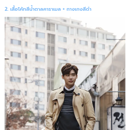
2. เสื้อโค้ทสีน้ำตาลคาราเมล + กางเกงสีดำ