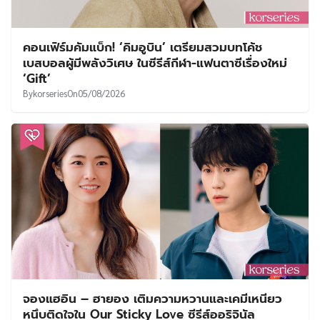
คอนเฟิร์มคัมแบ็ก! ‘คิมอูบิน’ เตรียมสวมบทโค้ช
เบสบอลผู้มีพลังวิเศษ ในซีรีส์กีฬา-แฟนตาซีเรื่องใหม่
‘Gift’
By
korseries
On
05/08/2026
จองแฮอิน – ฮายอง เติมความหวานและเคมีเหนียว
หนึบติดใจใน Our Sticky Love ซีรีส์ออริจินัล