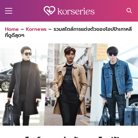
Skip
to
content
Search
Home
–
Kornews
–
รวมสไตล์การแต่งตัวของโอปป้าเกาหลี
for:
ที่ดูดีสุดๆ
MA
ES
CT
EL
UTY
T
EW
US