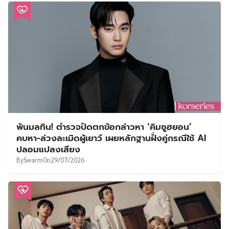
พ้นมลทิน! ตำรวจปัดตกข้อกล่าวหา ‘คิมซูฮยอน’
คบหา-ล่วงละเมิดผู้เยาว์ เผยหลักฐานฝั่งคู่กรณีใช้ AI
ปลอมแปลงเสียง
By
Swarm
On
29/07/2026