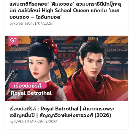
แฟนตาซีที่รอคอย! ‘คิมเซจอง’ สวมบทราชินีนักบู๊ทะลุ
มิติ ในซีรีส์ใหม่ High School Queen แท็กทีม ‘แบฮ
ยอนซอง – โจฮันกยอล’
By
korseries
On
31/07/2026
เรื่องย่อซีรีส์ : Royal Betrothal | ฝ่าบาททรงพระ
เจริญหมื่นปี | สัญญาวิวาห์แห่งราชวงศ์ (2026)
By
SVVEET KIM
On
29/07/2026