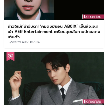
ก้าวใหม่ที่น่าจับตา! ‘คิมดงฮยอน AB6IX’ เซ็นสัญญา
เข้า AER Entertainment เตรียมลุยเส้นทางนักแสดง
เต็มตัว
By
Swarm
On
03/08/2026