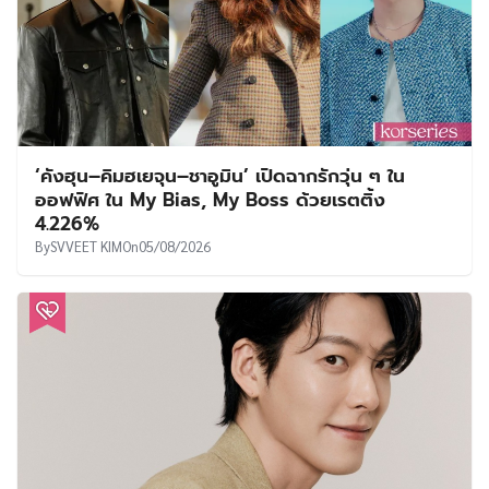
‘คังฮุน–คิมฮเยจุน–ชาอูมิน’ เปิดฉากรักวุ่น ๆ ใน
ออฟฟิศ ใน My Bias, My Boss ด้วยเรตติ้ง
4.226%
By
SVVEET KIM
On
05/08/2026