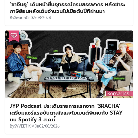
‘ชาอึนอู’ เดินหน้ายื่นอุทธรณ์กรมสรรพากร หลังชำระ
ภาษีย้อนหลังเต็มจำนวนไปเมื่อต้นปีที่ผ่านมา
By
Swarm
On
02/08/2026
JYP Podcast ประเดิมรายการแรกจาก ‘3RACHA’
เตรียมแชร์แรงบันดาลใจและโมเมนต์พิเศษกับ STAY
บน Spotify 3 ส.ค.นี้
By
SVVEET KIM
On
02/08/2026