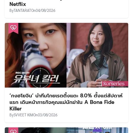
Netflix
By
TANTARAT
On
04/08/2026
‘กงฮโยจิน’ นำทีมโกยเรตติ้งแตะ 8.0% ตั้งแต่สัปดาห์
แรก เดินหน้าภารกิจคุณแม่นักฆ่าใน A Bona Fide
Killer
By
SVVEET KIM
On
03/08/2026