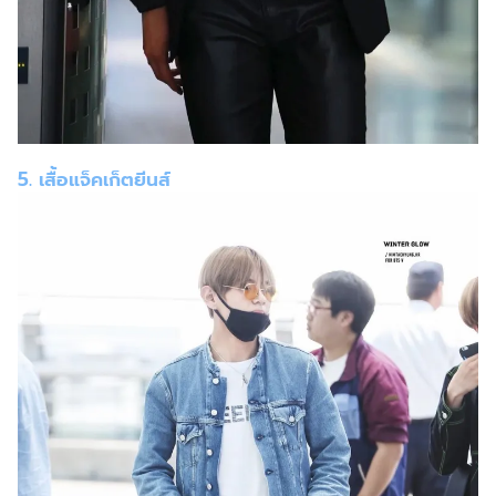
5. เสื้อแจ็คเก็ตยีนส์