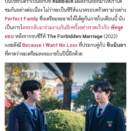
ปีนี้เรียกได้ว่าเป็นอีกปีที่
คิมยองแด
มีผลงานออกมาให้เราได้
ชมกันอย่างต่อเนื่อง ไม่ว่าจะเป็นซีรีส์แนวครอบครัวดราม่าอย่าง
Perfect Family
ซึ่งเตรียมจะฉายให้ได้ดูกันภายในเดือนนี้ นับ
เป็นการโ
คจรกลับมาร่วมงานกันอีกครั้งอย่างรวดเร็วกับ
พัคจูฮ
ยอน
หลังจากจบซีรีส์
The Forbidden Marriage
(2022)
และยังมี
Because I Want No Loss
ที่ประกบคู่กับ
ชินมินอา
ที่คาดว่าจะเตรียมลงจอภายในปีนี้อีกด้วย