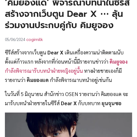
‘คิมยองแด’ พิจารณาบทนำในซีรีส์
UT
สร้างจากเว็บตูน Dear X ⋯ ลุ้น
ร่วมงานประกบคู่กับ คิมยูจอง
cogimilk
05/06/2024
ซีรีส์สร้างจากเว็บตูน
Dear X
เดินเครื่องความน่าติดตามนับ
ตั้งแต่ก้าวแรก หลังจากที่ก่อนหน้านี้มีรายงานข่าวว่า
คิมยูจอง
กำลังพิจารณารับบทนำฝ่ายหญิงอยู่นั้น
ทางฝ่ายชายเองก็มี
รายงานว่า
คิมยองแด
กำลังพิจารณาบทนำอยู่เช่นกัน
ในวันที่ 5 มิถุนายน สำนักข่าว OSEN รายงานว่า คิมยองแด จะ
มารับบทนำฝ่ายชายในซีรีส์
Dear X
กับบทบาท
ยุนจุนซอ