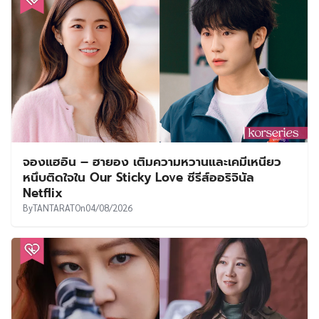
จองแฮอิน – ฮายอง เติมความหวานและเคมีเหนียว
หนึบติดใจใน Our Sticky Love ซีรีส์ออริจินัล
Netflix
By
TANTARAT
On
04/08/2026