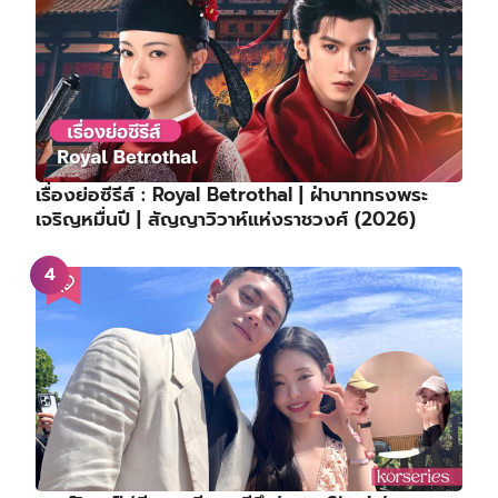
เรื่องย่อซีรีส์ : Royal Betrothal | ฝ่าบาททรงพระ
เจริญหมื่นปี | สัญญาวิวาห์แห่งราชวงศ์ (2026)