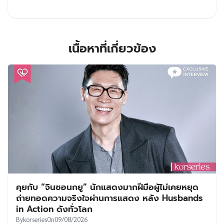
เนื้อหาที่เกี่ยวข้อง
คุยกับ “จินซอนกยู” นักแสดงมากฝีมือผู้ไม่เคยหยุด
ถ่ายทอดความจริงใจผ่านการแสดง หลัง Husbands
in Action ดังทั่วโลก
By
korseries
On
09/08/2026