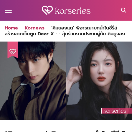
Skip
to
content
Search
Home
–
Kornews
–
‘คิมยองแด’ พิจารณาบทนำในซีรีส์
for:
สร้างจากเว็บตูน Dear X ⋯ ลุ้นร่วมงานประกบคู่กับ คิมยูจอง
MA
ES
CT
EL
UTY
T
EW
US