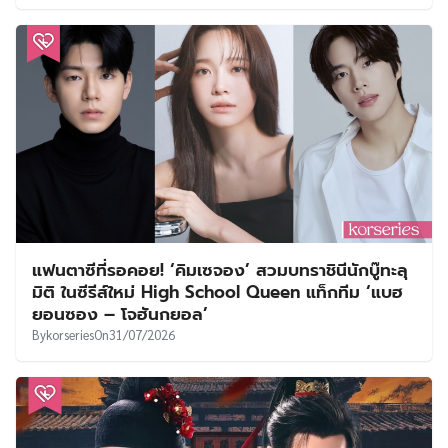
แฟนตาซีที่รอคอย! ‘คิมเซจอง’ สวมบทราชินีนักบู๊ทะลุ
มิติ ในซีรีส์ใหม่ High School Queen แท็กทีม ‘แบฮ
ยอนซอง – โจฮันกยอล’
By
korseries
On
31/07/2026