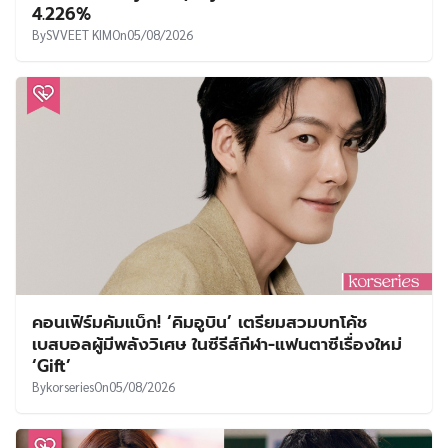
4.226%
By
SVVEET KIM
On
05/08/2026
คอนเฟิร์มคัมแบ็ก! ‘คิมอูบิน’ เตรียมสวมบทโค้ช
เบสบอลผู้มีพลังวิเศษ ในซีรีส์กีฬา-แฟนตาซีเรื่องใหม่
‘Gift’
By
korseries
On
05/08/2026