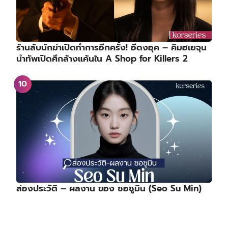
ร้านลับนักฆ่าเปิดทำการอีกครั้ง! อีดงอุค – คิมฮเยจุน
นำทัพเปิดศึกล้างแค้นใน A Shop for Killers 2
ส่องประวัติ – ผลงาน ของ ซอซูมิน (Seo Su Min)