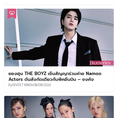
ยองฮุน THE BOYZ เซ็นสัญญาร่วมค่าย Namoo
Actors ต้นสังกัดเดียวกับพัคอึนบิน – ซงคัง
By
SVVEET KIM
On
08/08/2026