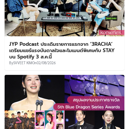
JYP Podcast ประเดิมรายการแรกจาก ‘3RACHA’
เตรียมแชร์แรงบันดาลใจและโมเมนต์พิเศษกับ STAY
บน Spotify 3 ส.ค.นี้
By
SVVEET KIM
On
02/08/2026