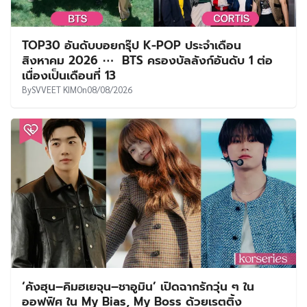
TOP30 อันดับบอยกรุ๊ป K-POP ประจำเดือน
สิงหาคม 2026 ⋯ BTS ครองบัลลังก์อันดับ 1 ต่อ
เนื่องเป็นเดือนที่ 13
By
SVVEET KIM
On
08/08/2026
‘คังฮุน–คิมฮเยจุน–ชาอูมิน’ เปิดฉากรักวุ่น ๆ ใน
ออฟฟิศ ใน My Bias, My Boss ด้วยเรตติ้ง