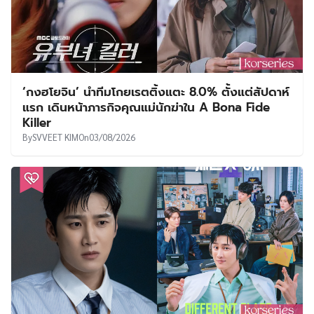
‘กงฮโยจิน’ นำทีมโกยเรตติ้งแตะ 8.0% ตั้งแต่สัปดาห์
แรก เดินหน้าภารกิจคุณแม่นักฆ่าใน A Bona Fide
Killer
By
SVVEET KIM
On
03/08/2026