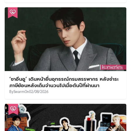
‘ชาอึนอู’ เดินหน้ายื่นอุทธรณ์กรมสรรพากร หลังชำระ
ภาษีย้อนหลังเต็มจำนวนไปเมื่อต้นปีที่ผ่านมา
By
Swarm
On
02/08/2026