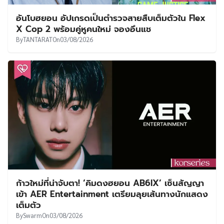
อันโบฮยอน อัปเกรดเป็นตำรวจสายสืบเต็มตัวใน Flex
X Cop 2 พร้อมคู่หูคนใหม่ จองอึนแช
By
TANTARAT
On
03/08/2026
ก้าวใหม่ที่น่าจับตา! ‘คิมดงฮยอน AB6IX’ เซ็นสัญญา
เข้า AER Entertainment เตรียมลุยเส้นทางนักแสดง
เต็มตัว
By
Swarm
On
03/08/2026