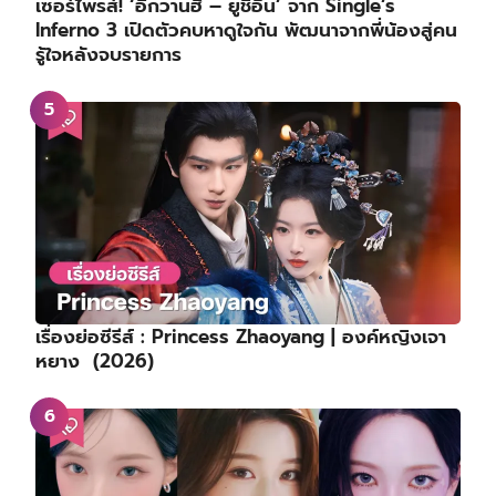
เซอร์ไพรส์! ‘อีกวานฮี – ยูชีอึน’ จาก Single’s
Inferno 3 เปิดตัวคบหาดูใจกัน พัฒนาจากพี่น้องสู่คน
รู้ใจหลังจบรายการ
เรื่องย่อซีรีส์ : Princess Zhaoyang | องค์หญิงเจา
หยาง (2026)