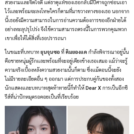
สวยงามและจิตใจดี แต่ธาตุแท้ของเธอกลับมีปีศาจถูกซ่อนเอา
ไว้และพร้อมจะลงโทษใครก็ตามที่มาขวางทางของเธอ นอกจาก
นี้เธอยังมีความสามารถในการอ่านความต้องการของอีกฝ่ายได้
อย่างทะลุปรุโปร่ง จึงใช้ความสามารถตรงนี้ในการพวกคุณพวก
เขาเพื่อให้ได้สิ่งที่เธอปรารถนา
ในขณะที่บทบาท
ยุนจุนซอ
ที่
คิมยองแด
กำลังพิจารณาอยู่นั้น
คือชายหนุ่มผู้รักและพร้อมที่จะอยู่เคียงข้างเธอเสมอ แม้ว่าจะรู้
ความจริงเบื้องหลังความสวยงามนั้นก็ตาม ซึ่งแม้ตอนนี้จะยัง
ไม่มีรายละเอียดอื่น ๆ ออกมา แต่การประกบคู่กันของทั้งสอง
นักแสดงและบทบาทสุดท้าทายนี้ก็ทำให้
Dear X
การเป็นอีกซี
รีส์ที่น่าปักหมุดรอคอยเป็นที่เรียบร้อย