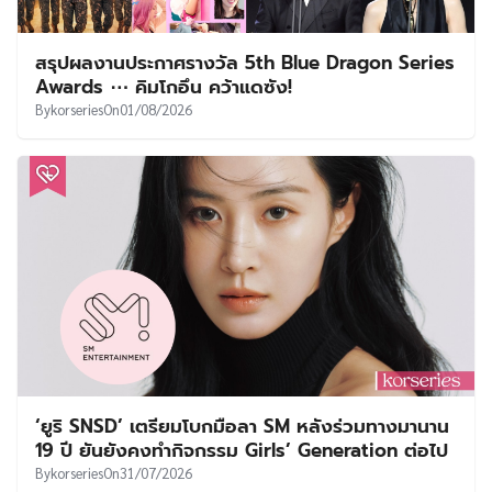
สรุปผลงานประกาศรางวัล 5th Blue Dragon Series
Awards ⋯ คิมโกอึน คว้าแดซัง!
By
korseries
On
01/08/2026
‘ยูริ SNSD’ เตรียมโบกมือลา SM หลังร่วมทางมานาน
19 ปี ยันยังคงทำกิจกรรม Girls’ Generation ต่อไป
By
korseries
On
31/07/2026