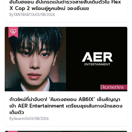
อันโบฮยอน อัปเกรดเป็นตำรวจสายสืบเต็มตัวใน Flex
X Cop 2 พร้อมคู่หูคนใหม่ จองอึนแช
By
TANTARAT
On
03/08/2026
ก้าวใหม่ที่น่าจับตา! ‘คิมดงฮยอน AB6IX’ เซ็นสัญญา
เข้า AER Entertainment เตรียมลุยเส้นทางนักแสดง
เต็มตัว
By
Swarm
On
03/08/2026