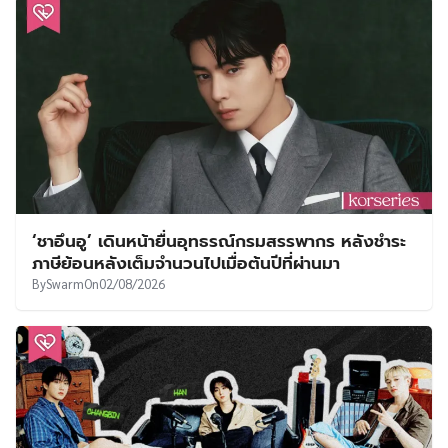
‘ชาอึนอู’ เดินหน้ายื่นอุทธรณ์กรมสรรพากร หลังชำระ
ภาษีย้อนหลังเต็มจำนวนไปเมื่อต้นปีที่ผ่านมา
By
Swarm
On
02/08/2026