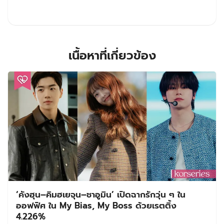
เนื้อหาที่เกี่ยวข้อง
‘คังฮุน–คิมฮเยจุน–ชาอูมิน’ เปิดฉากรักวุ่น ๆ ใน
ออฟฟิศ ใน My Bias, My Boss ด้วยเรตติ้ง
4.226%