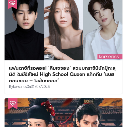
แฟนตาซีที่รอคอย! ‘คิมเซจอง’ สวมบทราชินีนักบู๊ทะลุ
มิติ ในซีรีส์ใหม่ High School Queen แท็กทีม ‘แบฮ
ยอนซอง – โจฮันกยอล’
By
korseries
On
31/07/2026