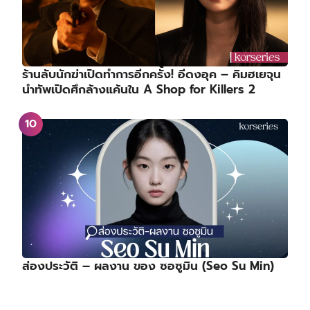
ร้านลับนักฆ่าเปิดทำการอีกครั้ง! อีดงอุค – คิมฮเยจุน
นำทัพเปิดศึกล้างแค้นใน A Shop for Killers 2
ส่องประวัติ – ผลงาน ของ ซอซูมิน (Seo Su Min)