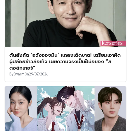
ต้นสังกัด ‘ฮวังจองมิน’ แถลงเด็ดขาด! เตรียมเอาผิด
ผู้ปล่อยข่าวลือเท็จ เผยความจริงเป็นฝีมือของ “ส
ตอล์กเกอร์”
By
Swarm
On
29/07/2026