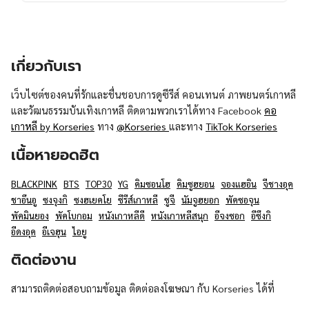
เกี่ยวกับเรา
เว็บไซต์ของคนที่รักและชื่นชอบการดูซีรีส์ คอนเทนต์ ภาพยนตร์เกาหลี
และวัฒนธรรมบันเทิงเกาหลี ติดตามพวกเราได้ทาง Facebook
คอ
เกาหลี by Korseries
ทาง
@Korseries
และทาง
TikTok Korseries
เนื้อหายอดฮิต
BLACKPINK
BTS
TOP30
YG
คิมซอนโฮ
คิมซูฮยอน
จองแฮอิน
จีชางอุค
ชาอึนอู
ซงจุงกิ
ซงฮเยคโย
ซีรีส์เกาหลี
ซูจี
นัมจูฮยอก
พัคซอจุน
พัคมินยอง
พัคโบกอม
หนังเกาหลีดี
หนังเกาหลีสนุก
อีจงซอก
อีซึงกิ
อีดงอุค
อีเจฮุน
ไอยู
ติดต่องาน
สามารถติดต่อสอบถามข้อมูล ติดต่อลงโฆษณา กับ Korseries ได้ที่