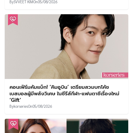
By
SVVEET KIM
On
05/08/2026
คอนเฟิร์มคัมแบ็ก! ‘คิมอูบิน’ เตรียมสวมบทโค้ช
เบสบอลผู้มีพลังวิเศษ ในซีรีส์กีฬา-แฟนตาซีเรื่องใหม่
‘Gift’
By
korseries
On
05/08/2026