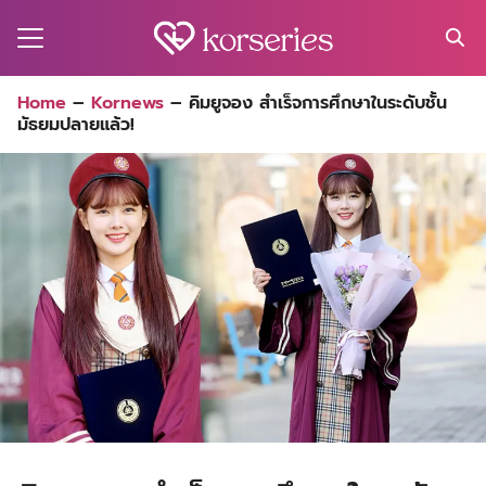
Skip
to
content
Search
Home
–
Kornews
–
คิมยูจอง สำเร็จการศึกษาในระดับชั้น
for:
มัธยมปลายแล้ว!
MA
ES
CT
EL
UTY
T
EW
US