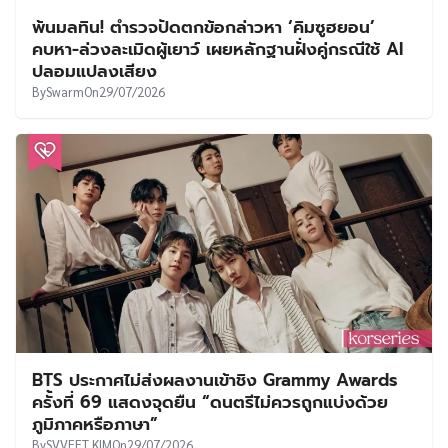
พ้นมลทิน! ตำรวจปัดตกข้อกล่าวหา ‘คิมซูฮยอน’
คบหา-ล่วงละเมิดผู้เยาว์ เผยหลักฐานฝั่งคู่กรณีใช้ AI
ปลอมแปลงเสียง
By
Swarm
On
29/07/2026
BTS ประกาศไม่ส่งผลงานเข้าชิง Grammy Awards
ครั้งที่ 69 แสดงจุดยืน “ดนตรีไม่ควรถูกแบ่งด้วย
ภูมิภาคหรือภาษา”
By
SVVEET KIM
On
29/07/2026