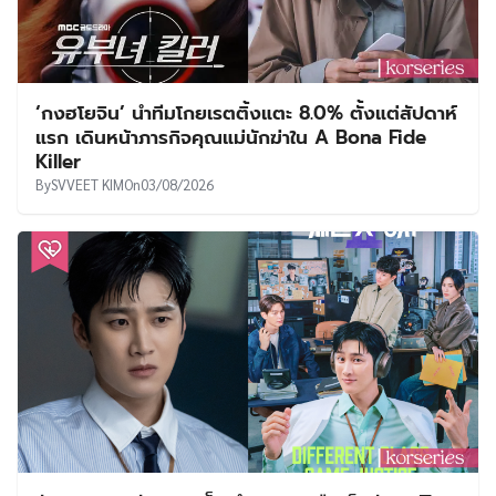
‘กงฮโยจิน’ นำทีมโกยเรตติ้งแตะ 8.0% ตั้งแต่สัปดาห์
แรก เดินหน้าภารกิจคุณแม่นักฆ่าใน A Bona Fide
Killer
By
SVVEET KIM
On
03/08/2026