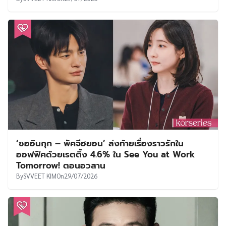
‘ซออินกุก – พัคจีฮยอน’ ส่งท้ายเรื่องราวรักใน
ออฟฟิศด้วยเรตติ้ง 4.6% ใน See You at Work
Tomorrow! ตอนอวสาน
By
SVVEET KIM
On
29/07/2026