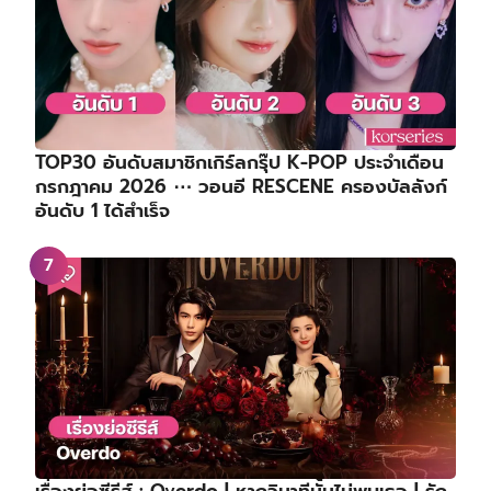
TOP30 อันดับสมาชิกเกิร์ลกรุ๊ป K-POP ประจำเดือน
กรกฎาคม 2026 ⋯ วอนอี RESCENE ครองบัลลังก์
อันดับ 1 ได้สำเร็จ
เรื่องย่อซีรีส์ : Overdo | หากวินาทีนั้นไม่พบเธอ | รัก