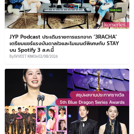
JYP Podcast ประเดิมรายการแรกจาก ‘3RACHA’
เตรียมแชร์แรงบันดาลใจและโมเมนต์พิเศษกับ STAY
บน Spotify 3 ส.ค.นี้
By
SVVEET KIM
On
02/08/2026