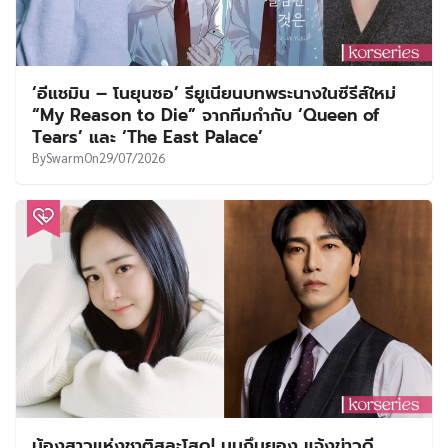
‘อีแชมิน – โนยุนซอ’ รียูเนียนบทพระนางในซีรีส์ใหม่
“My Reason to Die” จากทีมกำกับ ‘Queen of
Tears’ และ ‘The East Palace’
By
Swarm
On
29/07/2026
น้องสาวแห่งชาติสละโสด! มุนกึนยอง แจ้งข่าวดี