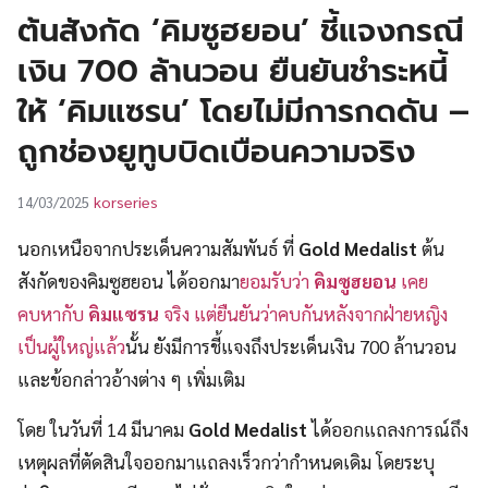
UT
ต้นสังกัด ‘คิมซูฮยอน’ ชี้แจงกรณี
เงิน 700 ล้านวอน ยืนยันชำระหนี้
ให้ ‘คิมแซรน’ โดยไม่มีการกดดัน –
ถูกช่องยูทูบบิดเบือนความจริง
korseries
14/03/2025
นอกเหนือจากประเด็นความสัมพันธ์ ที่
Gold Medalist
ต้น
สังกัดของคิมซูฮยอน ได้ออกมา
ยอมรับว่า
คิมซูฮยอน
เคย
คบหากับ
คิมแซรน
จริง แต่ยืนยันว่าคบกันหลังจากฝ่ายหญิง
เป็นผู้ใหญ่แล้ว
นั้น ยังมีการชี้แจงถึงประเด็นเงิน 700 ล้านวอน
และข้อกล่าวอ้างต่าง ๆ เพิ่มเติม
โดย ในวันที่ 14 มีนาคม
Gold Medalist
ได้ออกแถลงการณ์ถึง
เหตุผลที่ตัดสินใจออกมาแถลงเร็วกว่ากำหนดเดิม โดยระบุ