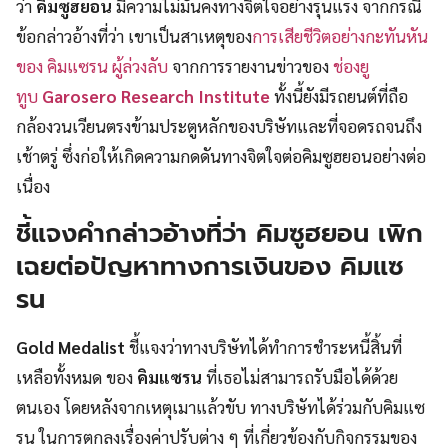
ว่า
คิมซูฮยอน
มีความไม่มั่นคงทางจิตใจอย่างรุนแรง จากกรณี
ข้อกล่าวอ้างที่ว่า เขาเป็นสาเหตุของ
การเสียชีวิตอย่างกะทันหัน
ของ คิมแซรน ผู้ล่วงลับ
จากการรายงานข่าวของ
ช่องยู
ทูบ
Garosero Research Institute
ทั้งนี้ยังมีรถยนต์ที่ถือ
กล้องวนเวียนตรงข้ามประตูหลักของบริษัทและที่จอดรถจนถึง
เช้าตรู่ ซึ่งก่อให้เกิดความกดดันทางจิตใจต่อคิมซูฮยอนอย่างต่อ
เนื่อง
ชี้แจงคำกล่าวอ้างที่ว่า คิมซูฮยอน เพิก
เฉยต่อปัญหาทางการเงินของ คิมแซ
รน
Gold Medalist
ชี้แจงว่าทางบริษัทได้ทำการชำระหนี้สิ้นที่
เหลือทั้งหมด ของ
คิมแซรน
ที่เธอไม่สามารถรับมือได้ด้วย
ตนเอง โดยหลังจากเหตุเมาแล้วขับ ทางบริษัทได้ร่วมกับคิมแซ
รน ในการตกลงเรื่องค่าปรับต่าง ๆ ที่เกี่ยวข้องกับกิจกรรมของ