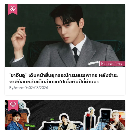
‘ชาอึนอู’ เดินหน้ายื่นอุทธรณ์กรมสรรพากร หลังชำระ
ภาษีย้อนหลังเต็มจำนวนไปเมื่อต้นปีที่ผ่านมา
By
Swarm
On
02/08/2026