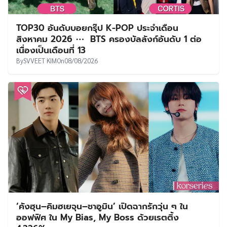
TOP30 อันดับบอยกรุ๊ป K-POP ประจำเดือน
สิงหาคม 2026 ⋯ BTS ครองบัลลังก์อันดับ 1 ต่อ
เนื่องเป็นเดือนที่ 13
By
SVVEET KIM
On
08/08/2026
‘คังฮุน–คิมฮเยจุน–ชาอูมิน’ เปิดฉากรักวุ่น ๆ ใน
ออฟฟิศ ใน My Bias, My Boss ด้วยเรตติ้ง