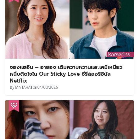
จองแฮอิน – ฮายอง เติมความหวานและเคมีเหนียว
หนึบติดใจใน Our Sticky Love ซีรีส์ออริจินัล
Netflix
By
TANTARAT
On
04/08/2026