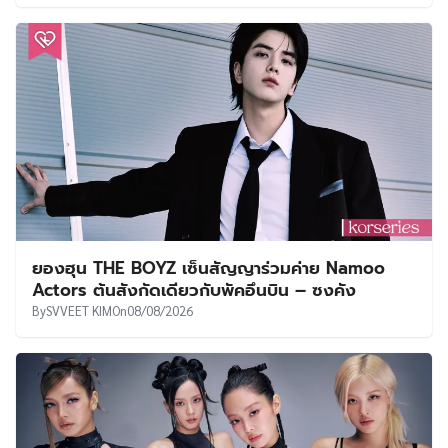
ยองฮุน THE BOYZ เซ็นสัญญาร่วมค่าย Namoo
Actors ต้นสังกัดเดียวกับพัคอึนบิน – ซงคัง
By
SVVEET KIM
On
08/08/2026