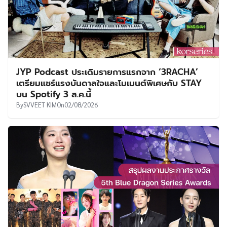
JYP Podcast ประเดิมรายการแรกจาก ‘3RACHA’
เตรียมแชร์แรงบันดาลใจและโมเมนต์พิเศษกับ STAY
บน Spotify 3 ส.ค.นี้
By
SVVEET KIM
On
02/08/2026