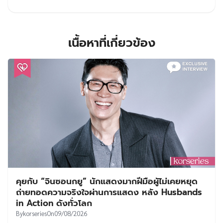
เนื้อหาที่เกี่ยวข้อง
คุยกับ “จินซอนกยู” นักแสดงมากฝีมือผู้ไม่เคยหยุด
ถ่ายทอดความจริงใจผ่านการแสดง หลัง Husbands
in Action ดังทั่วโลก
By
korseries
On
09/08/2026