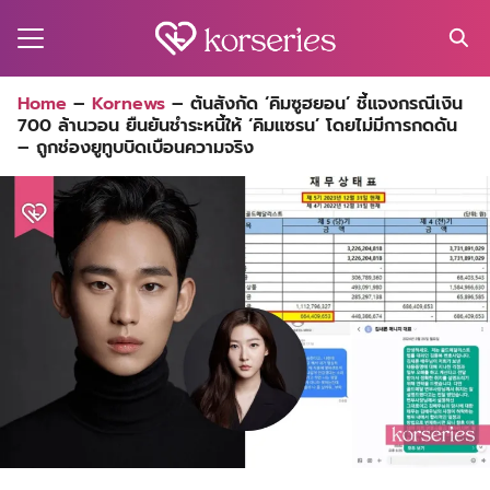
Skip
to
content
Search
Home
–
Kornews
–
ต้นสังกัด ‘คิมซูฮยอน’ ชี้แจงกรณีเงิน
for:
700 ล้านวอน ยืนยันชำระหนี้ให้ ‘คิมแซรน’ โดยไม่มีการกดดัน
MA
– ถูกช่องยูทูบบิดเบือนความจริง
ES
CT
EL
UTY
T
EW
US