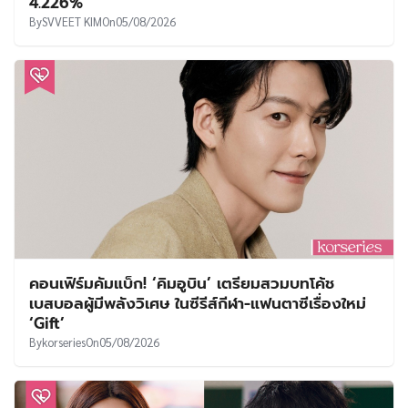
4.226%
By
SVVEET KIM
On
05/08/2026
คอนเฟิร์มคัมแบ็ก! ‘คิมอูบิน’ เตรียมสวมบทโค้ช
เบสบอลผู้มีพลังวิเศษ ในซีรีส์กีฬา-แฟนตาซีเรื่องใหม่
‘Gift’
By
korseries
On
05/08/2026