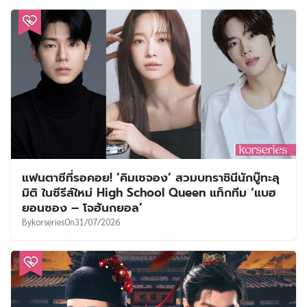
แฟนตาซีที่รอคอย! ‘คิมเซจอง’ สวมบทราชินีนักบู๊ทะลุ
มิติ ในซีรีส์ใหม่ High School Queen แท็กทีม ‘แบฮ
ยอนซอง – โจฮันกยอล’
By
korseries
On
31/07/2026