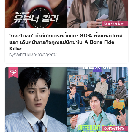
‘กงฮโยจิน’ นำทีมโกยเรตติ้งแตะ 8.0% ตั้งแต่สัปดาห์
แรก เดินหน้าภารกิจคุณแม่นักฆ่าใน A Bona Fide
Killer
By
SVVEET KIM
On
03/08/2026