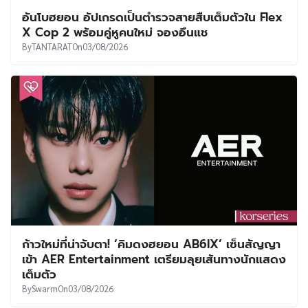
อันโบฮยอน อัปเกรดเป็นตำรวจสายสืบเต็มตัวใน Flex
X Cop 2 พร้อมคู่หูคนใหม่ จองอึนแช
By
TANTARAT
On
03/08/2026
ก้าวใหม่ที่น่าจับตา! ‘คิมดงฮยอน AB6IX’ เซ็นสัญญา
เข้า AER Entertainment เตรียมลุยเส้นทางนักแสดง
เต็มตัว
By
Swarm
On
03/08/2026