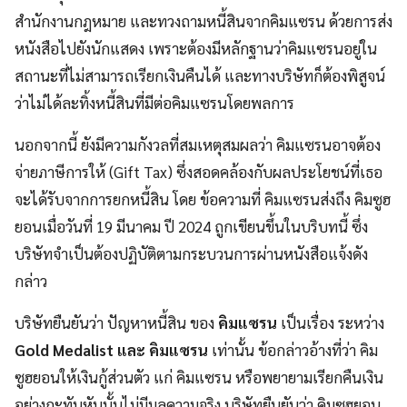
สำนักงานกฎหมาย และทวงถามหนี้สินจากคิมแซรน ด้วยการส่ง
หนังสือไปยังนักแสดง เพราะต้องมีหลักฐานว่าคิมแซรนอยู่ใน
สถานะที่ไม่สามารถเรียกเงินคืนได้
และทางบริษัทก็ต้องพิสูจน์
ว่าไม่ได้ละทิ้งหนี้สินที่มีต่อคิมแซรนโดยพลการ
นอกจากนี้ ยังมีความกังวลที่สมเหตุสมผลว่า คิมแซรนอาจต้อง
จ่ายภาษีการให้ (Gift Tax) ซึ่งสอดคล้องกับผลประโยชน์ที่เธอ
จะได้รับจากการยกหนี้สิน โดย ข้อความที่ คิมแซรนส่งถึง คิมซูฮ
ยอนเมื่อวันที่ 19 มีนาคม ปี 2024 ถูกเขียนขึ้นในบริบทนี้ ซึ่ง
บริษัทจำเป็นต้องปฏิบัติตามกระบวนการผ่านหนังสือแจ้งดัง
กล่าว
บริษัทยืนยันว่า ปัญหาหนี้สิน ของ
คิมแซรน
เป็นเรื่อง ระหว่าง
Gold Medalist และ คิมแซรน
เท่านั้น ข้อกล่าวอ้างที่ว่า คิม
ซูฮยอนให้เงินกู้ส่วนตัว แก่ คิมแซรน หรือพยายามเรียกคืนเงิน
อย่างกะทันหันนั้นไม่มีมูลความจริง บริษัทยืนยันว่า คิมซูฮยอน