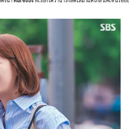
แสดงนำ
คิมเซจอง
ที่เรียกได้ว่าน่ารักสดใสมาแต่ไกล แค่เห็นรอย