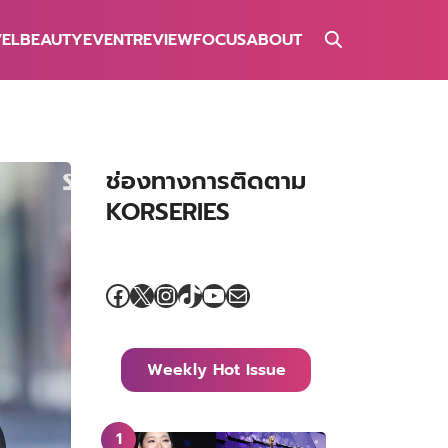
VEL
BEAUTY
EVENT
REVIEW
FOCUS
ABOUT
ช่องทางการติดตาม
KORSERIES
Facebook
X
Instagram
TikTok
YouTube
Mail
Weekly Hot Issue