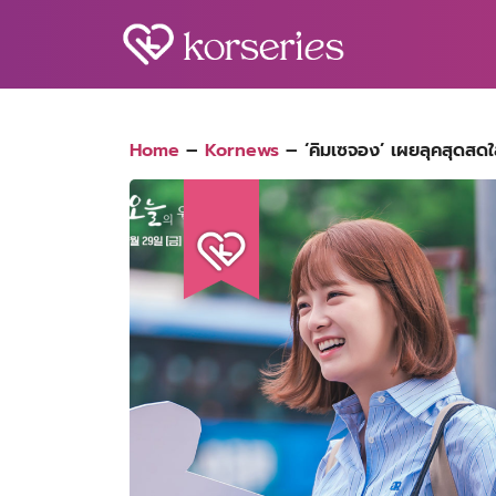
Skip
to
content
S
fo
Home
–
Kornews
–
‘คิมเซจอง’ เผยลุคสุดสด