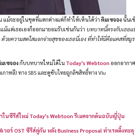
แม้จะอยู่ในชุดที่แตกต่างแต่ก็ทำให้เห็นได้ว่า
คิมเซจอง
นั้นเข
แม้แต่เธอเองก็ออกมายอมรับเช่นกันว่า
บทบาทนี้ตรงกับเธอ
า
ด้วยความสดใสแจกจ่ายสุขของเธอนี่เอง ที่ทำให้นี่คือแคสที่สม
คิมเซจอง
กับบทบาทใหม่ได้ใน
Today’s Webtoon
ออกอากาศค
เกาหลี) ทาง SBS และดูซับไทยถูกลิขสิทธิ์ทาง Viu
ำในซีรีส์ใหม่ Today’s Webtoon รีเมคจากต้นฉบับญี่ปุ่น
ร์ OST ซีรีส์คู่กัน หลัง Business Proposal ทำเรตติ้งทะลุ 