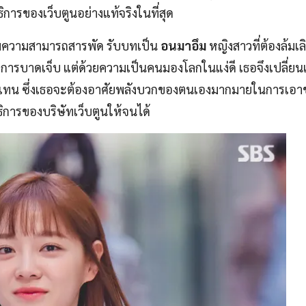
การของเว็บตูนอย่างแท้จริงในที่สุด
มความสามารถสารพัด รับบทเป็น
อนมาอึม
หญิงสาวที่ต้องล้มเ
าการบาดเจ็บ แต่ด้วยความเป็นคนมองโลกในแง่ดี เธอจึงเปลี่ยน
ตูนแทน ซึ่งเธอจะต้องอาศัยพลังบวกของตนเองมากมายในการเอ
ิการของบริษัทเว็บตูนให้จนได้