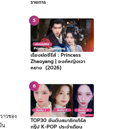
รายการ
เรื่องย่อซีรีส์ : Princess
Zhaoyang | องค์หญิงเจา
หยาง (2026)
งราวของ
TOP30 อันดับสมาชิกเกิร์ล
ฝัน
กรุ๊ป K-POP ประจำเดือน