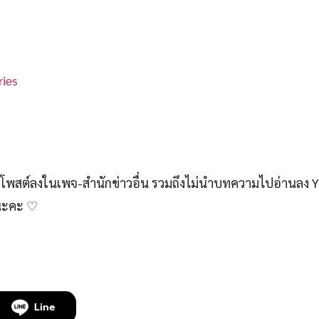
ies
สต์ลงในเพจ-สำนักข่าวอื่น รวมถึงไม่นำบทความไปอ่านลง 
์นะคะ ♡
Line