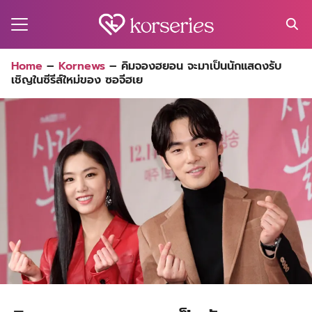
Skip
to
content
Search
Home
–
Kornews
–
คิมจองฮยอน จะมาเป็นนักแสดงรับ
for:
เชิญในซีรีส์ใหม่ของ ซอจีฮเย
MA
ES
CT
EL
UTY
T
EW
US