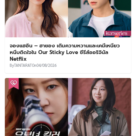
จองแฮอิน – ฮายอง เติมความหวานและเคมีเหนียว
หนึบติดใจใน Our Sticky Love ซีรีส์ออริจินัล
Netflix
By
TANTARAT
On
04/08/2026