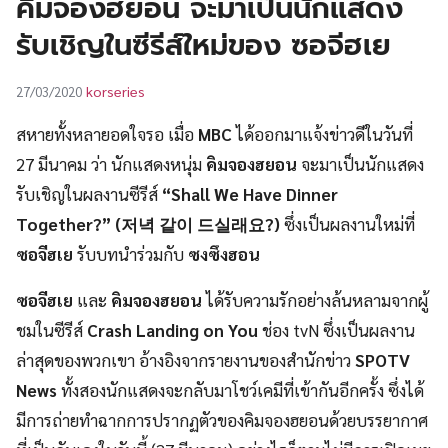
คิมจองฮยอน จะมาเป็นนักแสดง
UT
รับเชิญในซีรีส์ใหม่ของ ซอจีฮเย
korseries
27/03/2020
สหายทั้งหลายอดใจรอ เมื่อ
MBC
ได้ออกมาแจ้งข่าวดีในวันที่
27 มีนาคม ว่า นักแสดงหนุ่ม
คิมจองฮยอน
จะมาเป็นนักแสดง
รับเชิญในผลงานซีรีส์
“Shall We Have Dinner
Together?” (저녁 같이 드실래요?)
ซึ่งเป็นผลงานใหม่ที่
ซอจีฮเย
รับบทนำร่วมกับ
ซงซึงฮอน
ซอจีฮเย
และ
คิมจองฮยอน
ได้รับความรักอย่างล้นหลามจากผู้
ชมในซีรีส์
Crash Landing on You
ช่อง tvN ซึ่งเป็นผลงาน
ล่าสุดของพวกเขา อ้างอิงจากรายงานของสำนักข่าว
SPOTV
News
ทั้งสองนักแสดงจะกลับมาโชว์เคมีที่เข้ากันอีกครั้ง ซึ่งได้
มีการถ่ายทำฉากการปรากฏตัวของคิมจองฮยอนด้วยบรรยากาศ