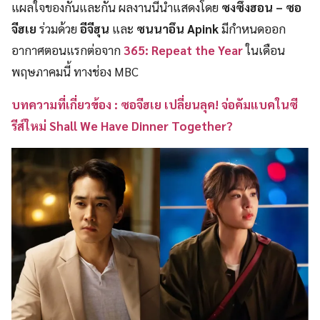
แผลใจของกันและกัน ผลงานนี้นำแสดงโดย
ซงซึงฮอน – ซอ
จีฮเย
ร่วมด้วย
อีจีฮุน
และ
ซนนาอึน Apink
มีกำหนดออก
อากาศตอนแรกต่อจาก
365: Repeat the Year
ในเดือน
พฤษภาคมนี้ ทางช่อง MBC
บทความที่เกี่ยวข้อง : ซอจีฮเย เปลี่ยนลุค! จ่อคัมแบคในซี
รีส์ใหม่ Shall We Have Dinner Together?