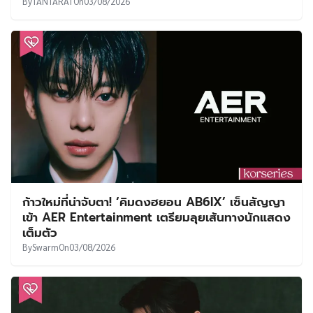
By
TANTARAT
On
03/08/2026
ก้าวใหม่ที่น่าจับตา! ‘คิมดงฮยอน AB6IX’ เซ็นสัญญา
เข้า AER Entertainment เตรียมลุยเส้นทางนักแสดง
เต็มตัว
By
Swarm
On
03/08/2026