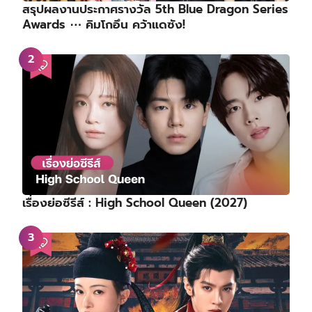
สรุปผลงานประกาศรางวัล 5th Blue Dragon Series
Awards ⋯ คิมโกอึน คว้าแดซัง!
เรื่องย่อซีรีส์ : High School Queen (2027)