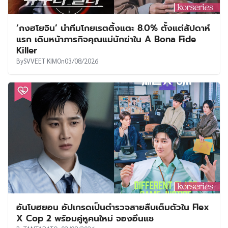
‘กงฮโยจิน’ นำทีมโกยเรตติ้งแตะ 8.0% ตั้งแต่สัปดาห์
แรก เดินหน้าภารกิจคุณแม่นักฆ่าใน A Bona Fide
Killer
By
SVVEET KIM
On
03/08/2026
อันโบฮยอน อัปเกรดเป็นตำรวจสายสืบเต็มตัวใน Flex
X Cop 2 พร้อมคู่หูคนใหม่ จองอึนแช