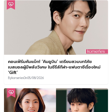
คอนเฟิร์มคัมแบ็ก! ‘คิมอูบิน’ เตรียมสวมบทโค้ช
เบสบอลผู้มีพลังวิเศษ ในซีรีส์กีฬา-แฟนตาซีเรื่องใหม่
‘Gift’
By
korseries
On
05/08/2026