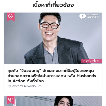
เนื้อหาที่เกี่ยวข้อง
คุยกับ “จินซอนกยู” นักแสดงมากฝีมือผู้ไม่เคยหยุด
ถ่ายทอดความจริงใจผ่านการแสดง หลัง Husbands
in Action ดังทั่วโลก
By
korseries
On
09/08/2026