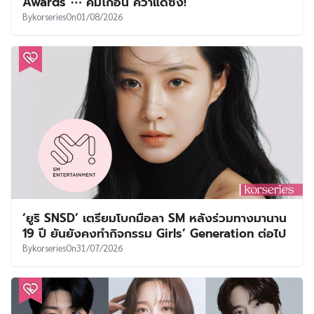
Awards ⋯ คิมโกอึน คว้าแดซัง!
By
korseries
On
01/08/2026
‘ยูริ SNSD’ เตรียมโบกมือลา SM หลังร่วมทางมานาน
19 ปี ยันยังคงทำกิจกรรม Girls’ Generation ต่อไป
By
korseries
On
31/07/2026