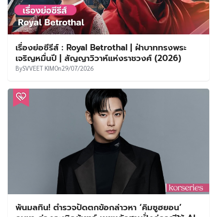
เรื่องย่อซีรีส์ : Royal Betrothal | ฝ่าบาททรงพระ
เจริญหมื่นปี | สัญญาวิวาห์แห่งราชวงศ์ (2026)
By
SVVEET KIM
On
29/07/2026
พ้นมลทิน! ตำรวจปัดตกข้อกล่าวหา ‘คิมซูฮยอน’