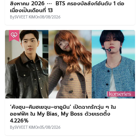
สิงหาคม 2026 ⋯ BTS ครองบัลลังก์อันดับ 1 ต่อ
เนื่องเป็นเดือนที่ 13
By
SVVEET KIM
On
08/08/2026
‘คังฮุน–คิมฮเยจุน–ชาอูมิน’ เปิดฉากรักวุ่น ๆ ใน
ออฟฟิศ ใน My Bias, My Boss ด้วยเรตติ้ง
4.226%
By
SVVEET KIM
On
05/08/2026