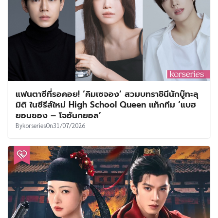
แฟนตาซีที่รอคอย! ‘คิมเซจอง’ สวมบทราชินีนักบู๊ทะลุ
มิติ ในซีรีส์ใหม่ High School Queen แท็กทีม ‘แบฮ
ยอนซอง – โจฮันกยอล’
By
korseries
On
31/07/2026