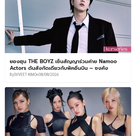
ยองฮุน THE BOYZ เซ็นสัญญาร่วมค่าย Namoo
Actors ต้นสังกัดเดียวกับพัคอึนบิน – ซงคัง
By
SVVEET KIM
On
08/08/2026