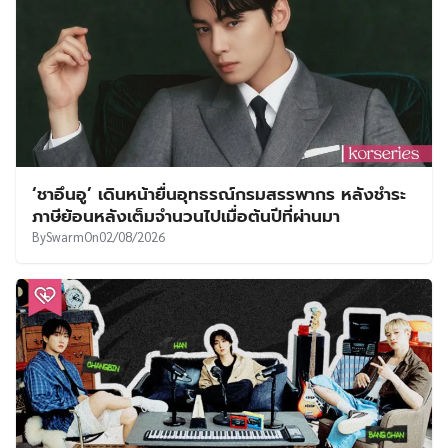
‘ชาอึนอู’ เดินหน้ายื่นอุทธรณ์กรมสรรพากร หลังชำระ
ภาษีย้อนหลังเต็มจำนวนไปเมื่อต้นปีที่ผ่านมา
By
Swarm
On
02/08/2026