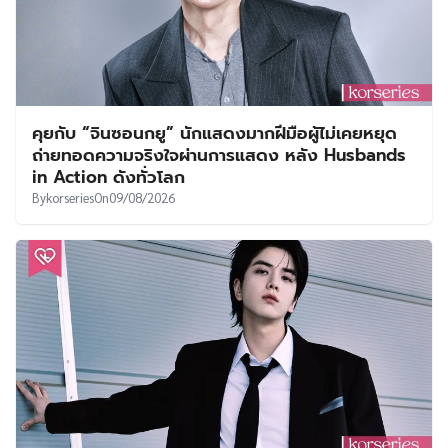
คุยกับ “จินซอนกยู” นักแสดงมากฝีมือผู้ไม่เคยหยุด
ถ่ายทอดความจริงใจผ่านการแสดง หลัง Husbands
in Action ดังทั่วโลก
By
korseries
On
09/08/2026