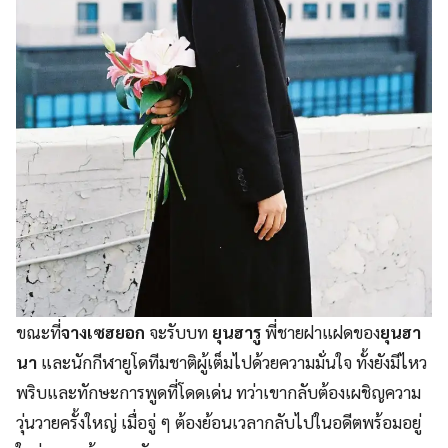
ขณะที่
จางเซฮยอก
จะรับบท
ยุนฮารู
พี่ชายฝาแฝดของ
ยุนฮา
นา
และนักกีฬายูโดทีมชาติผู้เต็มไปด้วยความมั่นใจ ทั้งยังมีไหว
พริบและทักษะการพูดที่โดดเด่น ทว่าเขากลับต้องเผชิญความ
วุ่นวายครั้งใหญ่ เมื่อจู่ ๆ ต้องย้อนเวลากลับไปในอดีตพร้อมอยู่