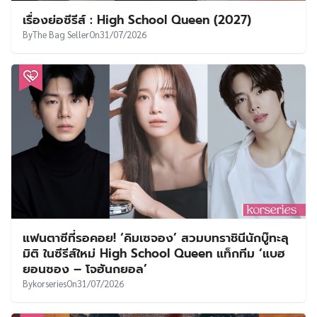
เรื่องย่อซีรีส์ : High School Queen (2027)
By
The Bag Seller
On
31/07/2026
แฟนตาซีที่รอคอย! ‘คิมเซจอง’ สวมบทราชินีนักบู๊ทะลุ
มิติ ในซีรีส์ใหม่ High School Queen แท็กทีม ‘แบฮ
ยอนซอง – โจฮันกยอล’
By
korseries
On
31/07/2026