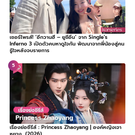
เซอร์ไพรส์! ‘อีกวานฮี – ยูชีอึน’ จาก Single’s
Inferno 3 เปิดตัวคบหาดูใจกัน พัฒนาจากพี่น้องสู่คน
รู้ใจหลังจบรายการ
เรื่องย่อซีรีส์ : Princess Zhaoyang | องค์หญิงเจา
หยาง (2026)