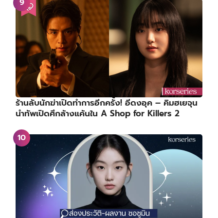
ร้านลับนักฆ่าเปิดทำการอีกครั้ง! อีดงอุค – คิมฮเยจุน
นำทัพเปิดศึกล้างแค้นใน A Shop for Killers 2