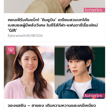
คอนเฟิร์มคัมแบ็ก! ‘คิมอูบิน’ เตรียมสวมบทโค้ช
เบสบอลผู้มีพลังวิเศษ ในซีรีส์กีฬา-แฟนตาซีเรื่องใหม่
‘Gift’
By
korseries
On
05/08/2026
จองแฮอิน – ฮายอง เติมความหวานและเคมีเหนียว