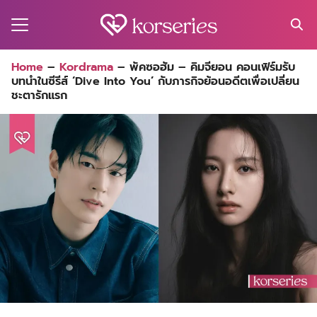
Skip
to
content
Search
Home
–
Kordrama
–
พัคซอฮัม – คิมจียอน คอนเฟิร์มรับ
for:
บทนำในซีรีส์ ‘Dive Into You’ กับภารกิจย้อนอดีตเพื่อเปลี่ยน
MA
ชะตารักแรก
ES
CT
EL
UTY
T
EW
US