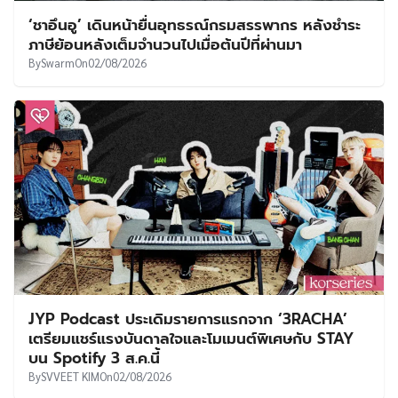
‘ชาอึนอู’ เดินหน้ายื่นอุทธรณ์กรมสรรพากร หลังชำระ
ภาษีย้อนหลังเต็มจำนวนไปเมื่อต้นปีที่ผ่านมา
By
Swarm
On
02/08/2026
JYP Podcast ประเดิมรายการแรกจาก ‘3RACHA’
เตรียมแชร์แรงบันดาลใจและโมเมนต์พิเศษกับ STAY
บน Spotify 3 ส.ค.นี้
By
SVVEET KIM
On
02/08/2026