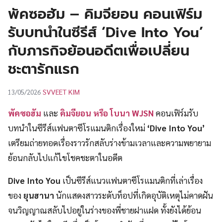
UT
พัคซอฮัม – คิมจียอน คอนเฟิร์ม
รับบทนำในซีรีส์ ‘Dive Into You’
กับภารกิจย้อนอดีตเพื่อเปลี่ยน
ชะตารักแรก
SVVEET KIM
13/05/2026
พัคซอฮัม
และ
คิมจียอน หรือ โบนา WJSN
คอนเฟิร์มรับ
บทนำในซีรีส์แฟนตาซีโรแมนติกเรื่องใหม่
‘Dive Into You’
เตรียมถ่ายทอดเรื่องราวรักสลับร่างข้ามเวลาและความพยายาม
ย้อนกลับไปแก้ไขโชคชะตาในอดีต
Dive Into You
เป็นซีรีส์แนวแฟนตาซีโรแมนติกที่เล่าเรื่อง
ของ
ยุนฮานา
นักแสดงสาวระดับท็อปที่เกิดอุบัติเหตุไม่คาดฝัน
จนวิญญาณสลับไปอยู่ในร่างของพี่ชายฝาแฝด ทั้งยังได้ย้อน