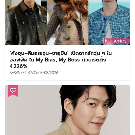
‘คังฮุน–คิมฮเยจุน–ชาอูมิน’ เปิดฉากรักวุ่น ๆ ใน
ออฟฟิศ ใน My Bias, My Boss ด้วยเรตติ้ง
4.226%
By
SVVEET KIM
On
05/08/2026