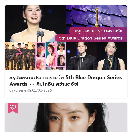
สรุปผลงานประกาศรางวัล 5th Blue Dragon Series
Awards ⋯ คิมโกอึน คว้าแดซัง!
By
korseries
On
01/08/2026