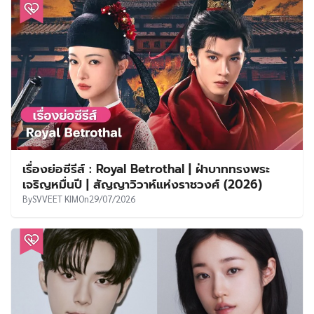
เรื่องย่อซีรีส์ : Royal Betrothal | ฝ่าบาททรงพระ
เจริญหมื่นปี | สัญญาวิวาห์แห่งราชวงศ์ (2026)
By
SVVEET KIM
On
29/07/2026