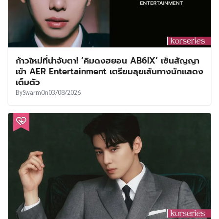
ก้าวใหม่ที่น่าจับตา! ‘คิมดงฮยอน AB6IX’ เซ็นสัญญา
เข้า AER Entertainment เตรียมลุยเส้นทางนักแสดง
เต็มตัว
By
Swarm
On
03/08/2026