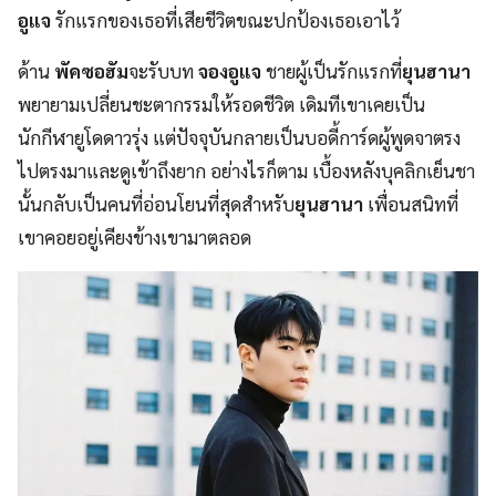
อูแจ
รักแรกของเธอที่เสียชีวิตขณะปกป้องเธอเอาไว้
ด้าน
พัคซอฮัม
จะรับบท
จองอูแจ
ชายผู้เป็นรักแรกที่
ยุนฮานา
พยายามเปลี่ยนชะตากรรมให้รอดชีวิต เดิมทีเขาเคยเป็น
นักกีฬายูโดดาวรุ่ง แต่ปัจจุบันกลายเป็นบอดี้การ์ดผู้พูดจาตรง
ไปตรงมาและดูเข้าถึงยาก อย่างไรก็ตาม เบื้องหลังบุคลิกเย็นชา
นั้นกลับเป็นคนที่อ่อนโยนที่สุดสำหรับ
ยุนฮานา
เพื่อนสนิทที่
เขาคอยอยู่เคียงข้างเขามาตลอด