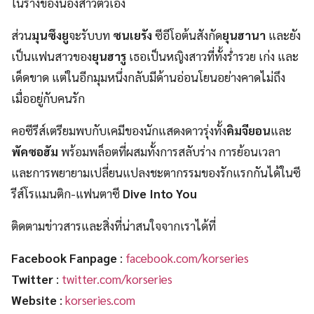
ในร่างของน้องสาวตัวเอง
ส่วน
มุนซึงยู
จะรับบท
ซนเยรัง
ซีอีโอต้นสังกัด
ยุนฮานา
และยัง
เป็นแฟนสาวของ
ยุนฮารู
เธอเป็นหญิงสาวที่ทั้งร่ำรวย เก่ง และ
เด็ดขาด แต่ในอีกมุมหนึ่งกลับมีด้านอ่อนโยนอย่างคาดไม่ถึง
เมื่ออยู่กับคนรัก
คอซีรีส์เตรียมพบกับเคมีของนักแสดงดาวรุ่งทั้ง
คิมจียอน
และ
พัคซอฮัม
พร้อมพล็อตที่ผสมทั้งการสลับร่าง การย้อนเวลา
และการพยายามเปลี่ยนแปลงชะตากรรมของรักแรกกันได้ในซี
รีส์โรแมนติก-แฟนตาซี
Dive Into You
ติดตามข่าวสารและสิ่งที่น่าสนใจจากเราได้ที่
Facebook Fanpage
:
facebook.com/korseries
Twitter
:
twitter.com/korseries
Website
:
korseries.com