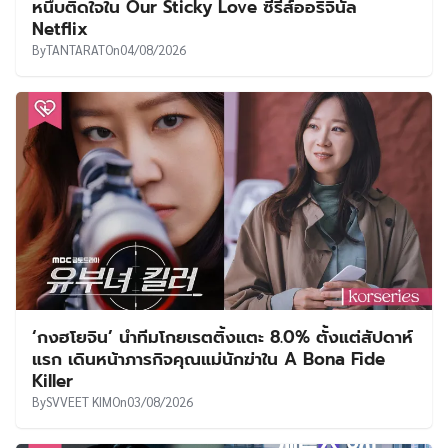
หนึบติดใจใน Our Sticky Love ซีรีส์ออริจินัล
Netflix
By
TANTARAT
On
04/08/2026
‘กงฮโยจิน’ นำทีมโกยเรตติ้งแตะ 8.0% ตั้งแต่สัปดาห์
แรก เดินหน้าภารกิจคุณแม่นักฆ่าใน A Bona Fide
Killer
By
SVVEET KIM
On
03/08/2026