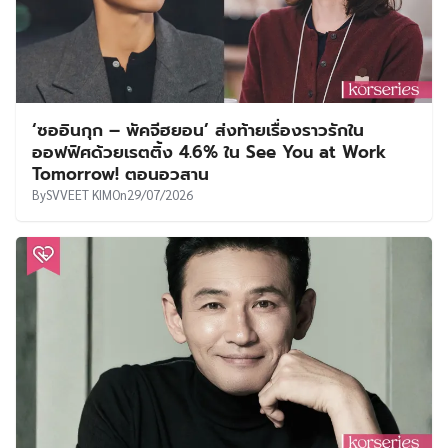
‘ซออินกุก – พัคจีฮยอน’ ส่งท้ายเรื่องราวรักใน
ออฟฟิศด้วยเรตติ้ง 4.6% ใน See You at Work
Tomorrow! ตอนอวสาน
By
SVVEET KIM
On
29/07/2026