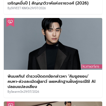
เจริญหมื่นปี | สัญญาวิวาห์แห่งราชวงศ์ (2026)
By
SVVEET KIM
On
29/07/2026
พ้นมลทิน! ตำรวจปัดตกข้อกล่าวหา ‘คิมซูฮยอน’
คบหา-ล่วงละเมิดผู้เยาว์ เผยหลักฐานฝั่งคู่กรณีใช้ AI
ปลอมแปลงเสียง
By
Swarm
On
29/07/2026