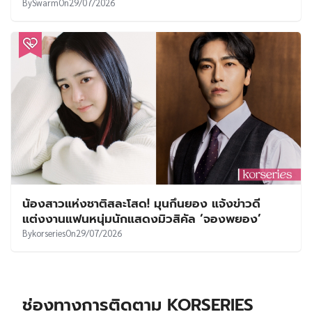
By
Swarm
On
29/07/2026
น้องสาวแห่งชาติสละโสด! มุนกึนยอง แจ้งข่าวดี
แต่งงานแฟนหนุ่มนักแสดงมิวสิคัล ‘จองพยอง’
By
korseries
On
29/07/2026
ช่องทางการติดตาม KORSERIES