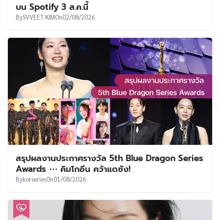
บน Spotify 3 ส.ค.นี้
By
SVVEET KIM
On
02/08/2026
สรุปผลงานประกาศรางวัล 5th Blue Dragon Series
Awards ⋯ คิมโกอึน คว้าแดซัง!
By
korseries
On
01/08/2026