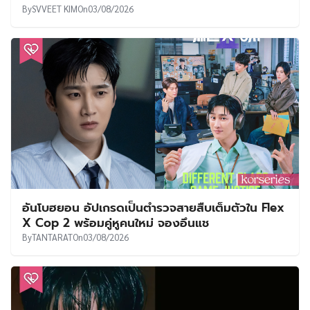
By
SVVEET KIM
On
03/08/2026
อันโบฮยอน อัปเกรดเป็นตำรวจสายสืบเต็มตัวใน Flex
X Cop 2 พร้อมคู่หูคนใหม่ จองอึนแช
By
TANTARAT
On
03/08/2026