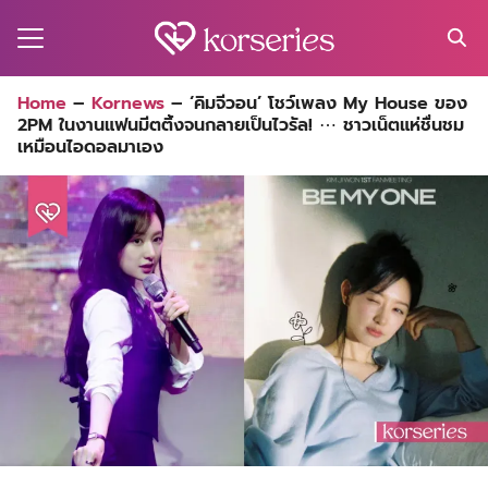
Skip
to
content
Search
Home
–
Kornews
–
‘คิมจีวอน’ โชว์เพลง My House ของ
for:
2PM ในงานแฟนมีตติ้งจนกลายเป็นไวรัล! ⋯ ชาวเน็ตแห่ชื่นชม
MA
เหมือนไอดอลมาเอง
ES
CT
EL
UTY
T
EW
US