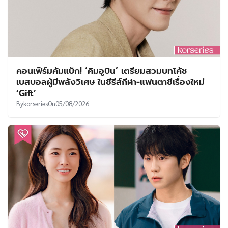
คอนเฟิร์มคัมแบ็ก! ‘คิมอูบิน’ เตรียมสวมบทโค้ช
เบสบอลผู้มีพลังวิเศษ ในซีรีส์กีฬา-แฟนตาซีเรื่องใหม่
‘Gift’
By
korseries
On
05/08/2026