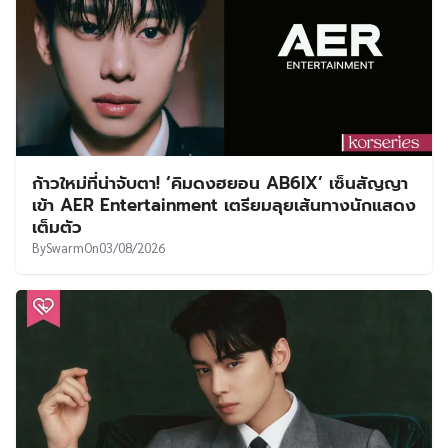
ก้าวใหม่ที่น่าจับตา! ‘คิมดงฮยอน AB6IX’ เซ็นสัญญา
เข้า AER Entertainment เตรียมลุยเส้นทางนักแสดง
เต็มตัว
By
Swarm
On
03/08/2026