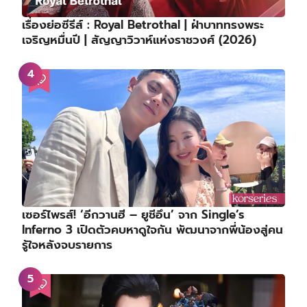
เรื่องย่อซีรีส์ : Royal Betrothal | ฝ่าบาททรงพระ
เจริญหมื่นปี | สัญญาวิวาห์แห่งราชวงศ์ (2026)
เซอร์ไพรส์! ‘อีกวานฮี – ยูชีอึน’ จาก Single’s
Inferno 3 เปิดตัวคบหาดูใจกัน พัฒนาจากพี่น้องสู่คน
รู้ใจหลังจบรายการ