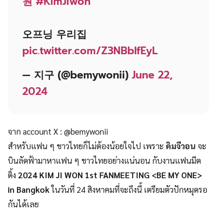
원
#KimJiwon
오프닝 우리집
pic.twitter.com/Z3NBblfEyL
— 지구 (@bemywonii)
June 22,
2024
จาก account X : @bemywonii
สำหรับแฟน ๆ ชาวไทยก็ไม่ต้องน้อยใจไป เพราะ
คิมจีวอน
จะ
บินลัดฟ้ามาหาแฟน ๆ ชาวไทยอย่างแน่นอน กับงานแฟนมีต
ติ้ง
2024 KIM JI WON 1st FANMEETING <BE MY ONE>
in Bangkok
ในวันที่ 24 สิงหาคมที่จะถึงนี้ เตรียมตัวปักหมุดรอ
กันได้เลย