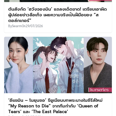
ต้นสังกัด ‘ฮวังจองมิน’ แถลงเด็ดขาด! เตรียมเอาผิด
ผู้ปล่อยข่าวลือเท็จ เผยความจริงเป็นฝีมือของ “ส
ตอล์กเกอร์”
By
Swarm
On
29/07/2026
‘อีแชมิน – โนยุนซอ’ รียูเนียนบทพระนางในซีรีส์ใหม่
“My Reason to Die” จากทีมกำกับ ‘Queen of
Tears’ และ ‘The East Palace’