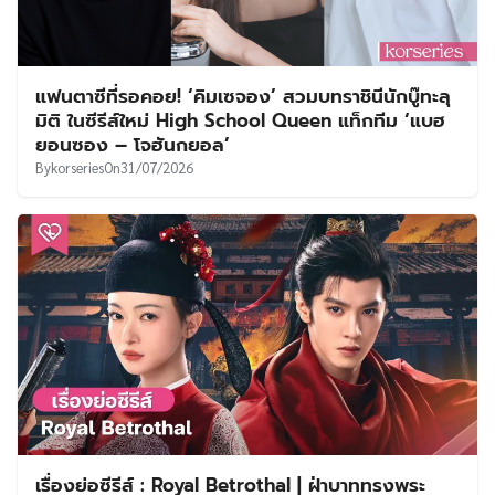
แฟนตาซีที่รอคอย! ‘คิมเซจอง’ สวมบทราชินีนักบู๊ทะลุ
มิติ ในซีรีส์ใหม่ High School Queen แท็กทีม ‘แบฮ
ยอนซอง – โจฮันกยอล’
By
korseries
On
31/07/2026
เรื่องย่อซีรีส์ : Royal Betrothal | ฝ่าบาททรงพระ