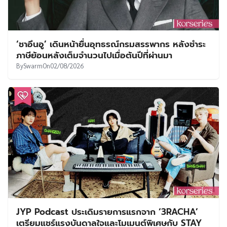
‘ชาอึนอู’ เดินหน้ายื่นอุทธรณ์กรมสรรพากร หลังชำระ
ภาษีย้อนหลังเต็มจำนวนไปเมื่อต้นปีที่ผ่านมา
By
Swarm
On
02/08/2026
JYP Podcast ประเดิมรายการแรกจาก ‘3RACHA’
เตรียมแชร์แรงบันดาลใจและโมเมนต์พิเศษกับ STAY