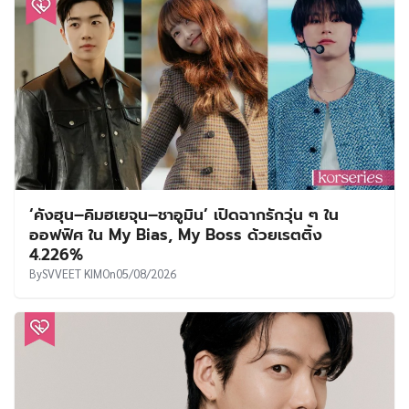
‘คังฮุน–คิมฮเยจุน–ชาอูมิน’ เปิดฉากรักวุ่น ๆ ใน
ออฟฟิศ ใน My Bias, My Boss ด้วยเรตติ้ง
4.226%
By
SVVEET KIM
On
05/08/2026