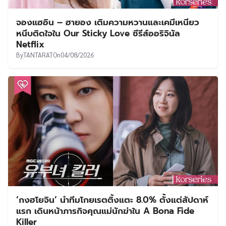
จองแฮอิน – ฮายอง เติมความหวานและเคมีเหนียว
หนึบติดใจใน Our Sticky Love ซีรีส์ออริจินัล
Netflix
By
TANTARAT
On
04/08/2026
‘กงฮโยจิน’ นำทีมโกยเรตติ้งแตะ 8.0% ตั้งแต่สัปดาห์
แรก เดินหน้าภารกิจคุณแม่นักฆ่าใน A Bona Fide
Killer