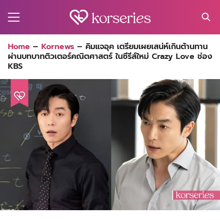
Skip
to
content
Search
Home
–
Kornews
–
คิมแจอุค เตรียมเผยเสน่ห์เกินต้านทาน
for:
ผ่านบทบาทติวเตอร์คณิตศาสตร์ ในซีรีส์ใหม่ Crazy Love ช่อง
MA
KBS
ES
CT
EL
UTY
T
EW
US