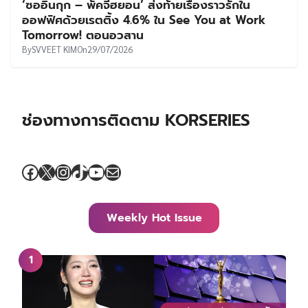
‘ซออินกุก – พัคจีฮยอน’ ส่งท้ายเรื่องราวรักใน
ออฟฟิศด้วยเรตติ้ง 4.6% ใน See You at Work
Tomorrow! ตอนอวสาน
By
SVVEET KIM
On
29/07/2026
ช่องทางการติดตาม KORSERIES
Facebook
X
Instagram
TikTok
YouTube
Mail
Weekly Hot Issue