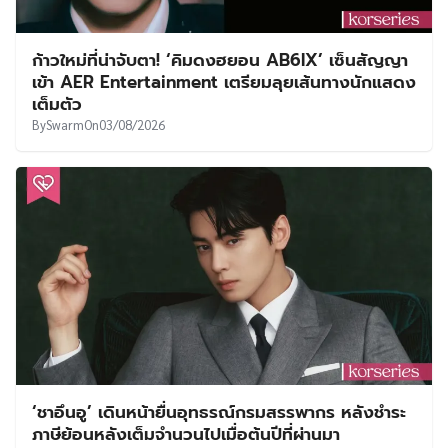
ก้าวใหม่ที่น่าจับตา! ‘คิมดงฮยอน AB6IX’ เซ็นสัญญา
เข้า AER Entertainment เตรียมลุยเส้นทางนักแสดง
เต็มตัว
By
Swarm
On
03/08/2026
‘ชาอึนอู’ เดินหน้ายื่นอุทธรณ์กรมสรรพากร หลังชำระ
ภาษีย้อนหลังเต็มจำนวนไปเมื่อต้นปีที่ผ่านมา