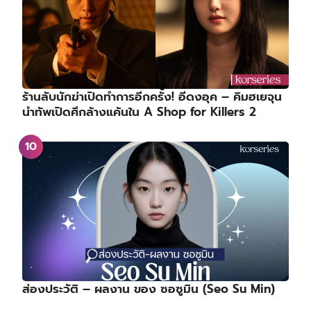
ร้านลับนักฆ่าเปิดทำการอีกครั้ง! อีดงอุค – คิมฮเยจุน
นำทัพเปิดศึกล้างแค้นใน A Shop for Killers 2
ส่องประวัติ – ผลงาน ของ ซอซูมิน (Seo Su Min)