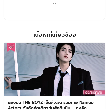
^^
เนื้อหาที่เกี่ยวข้อง
ยองฮุน THE BOYZ เซ็นสัญญาร่วมค่าย Namoo
Actors ต้นสังกัดเดียวกับพัคอึนบิน – ซงคัง