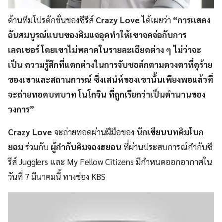
ด้านทีมโปรดักชั่นของซีรีส์
Crazy Love
ได้เผยว่า
“การแสดง
อันสมบูรณ์แบบของคิมแจอุคทำให้เขาจดจ่อกับการ
เลคเชอร์ โดยเขาไม่พลาดในรายละเอียดต่าง ๆ ไม่ว่าจะ
เป็น ความรู้สึกที่แตกต่างในการจับชอล์กตามดวงตาที่ดุร้าย
ของเขาและสถานการณ์ ซึ่งเสน่ห์ของเขานั้นเพียงพอแล้วที่
จะถ่ายทอดบทบาท โนโกจิน ที่ถูกเรียกว่าเป็นตำนานของ
วงการ”
Crazy Love
จะ
ถ่ายทอดผ่านฝีมือของ
นักเขียนบทคิมโบก
ยอม
ร่วมกับ
ผู้กำกับคิมจองฮยอน
ที่ผ่านประสบการณ์กำกับซี
รีส์ Jugglers และ My Fellow Citizens มีกำหนดออกอากาศใน
วันที่ 7 มีนาคมนี้ ทางช่อง KBS