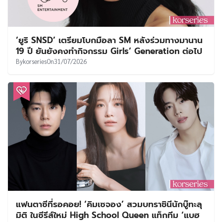
‘ยูริ SNSD’ เตรียมโบกมือลา SM หลังร่วมทางมานาน
19 ปี ยันยังคงทำกิจกรรม Girls’ Generation ต่อไป
By
korseries
On
31/07/2026
แฟนตาซีที่รอคอย! ‘คิมเซจอง’ สวมบทราชินีนักบู๊ทะลุ
มิติ ในซีรีส์ใหม่ High School Queen แท็กทีม ‘แบฮ