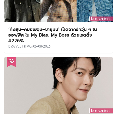
‘คังฮุน–คิมฮเยจุน–ชาอูมิน’ เปิดฉากรักวุ่น ๆ ใน
ออฟฟิศ ใน My Bias, My Boss ด้วยเรตติ้ง
4.226%
By
SVVEET KIM
On
05/08/2026