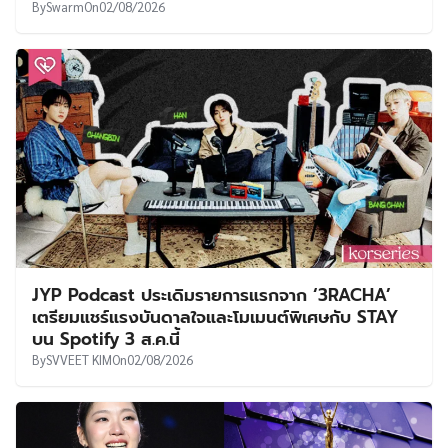
By
Swarm
On
02/08/2026
JYP Podcast ประเดิมรายการแรกจาก ‘3RACHA’
เตรียมแชร์แรงบันดาลใจและโมเมนต์พิเศษกับ STAY
บน Spotify 3 ส.ค.นี้
By
SVVEET KIM
On
02/08/2026