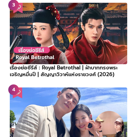
เรื่องย่อซีรีส์ : Royal Betrothal | ฝ่าบาททรงพระ
เจริญหมื่นปี | สัญญาวิวาห์แห่งราชวงศ์ (2026)