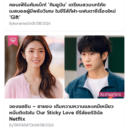
คอนเฟิร์มคัมแบ็ก! ‘คิมอูบิน’ เตรียมสวมบทโค้ช
เบสบอลผู้มีพลังวิเศษ ในซีรีส์กีฬา-แฟนตาซีเรื่องใหม่
‘Gift’
By
korseries
On
05/08/2026
จองแฮอิน – ฮายอง เติมความหวานและเคมีเหนียว
หนึบติดใจใน Our Sticky Love ซีรีส์ออริจินัล
Netflix
By
TANTARAT
On
04/08/2026