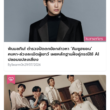
พ้นมลทิน! ตำรวจปัดตกข้อกล่าวหา ‘คิมซูฮยอน’
คบหา-ล่วงละเมิดผู้เยาว์ เผยหลักฐานฝั่งคู่กรณีใช้ AI
ปลอมแปลงเสียง
By
Swarm
On
29/07/2026