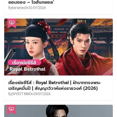
ยอนซอง – โจฮันกยอล’
By
korseries
On
31/07/2026
เรื่องย่อซีรีส์ : Royal Betrothal | ฝ่าบาททรงพระ
เจริญหมื่นปี | สัญญาวิวาห์แห่งราชวงศ์ (2026)
By
SVVEET KIM
On
29/07/2026