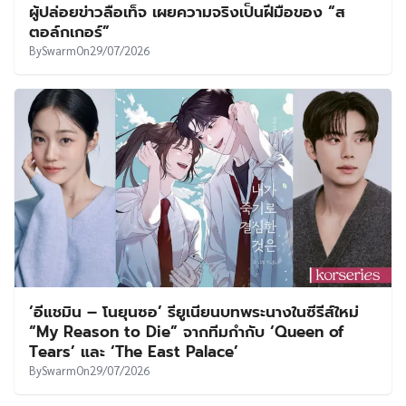
ผู้ปล่อยข่าวลือเท็จ เผยความจริงเป็นฝีมือของ “ส
ตอล์กเกอร์”
By
Swarm
On
29/07/2026
‘อีแชมิน – โนยุนซอ’ รียูเนียนบทพระนางในซีรีส์ใหม่
“My Reason to Die” จากทีมกำกับ ‘Queen of
Tears’ และ ‘The East Palace’
By
Swarm
On
29/07/2026