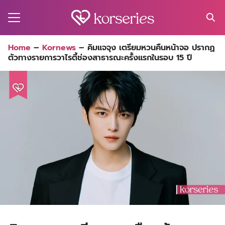
Skip
to
content
Search
Home
–
Kornews
–
คิมแจจุง เตรียมหวนคืนหน้าจอ ปรากฏ
for:
ตัวทางรายการวาไรตี้ช่องสาธารณะครั้งแรกในรอบ 15 ปี
MA
ES
CT
EL
UTY
T
EW
US