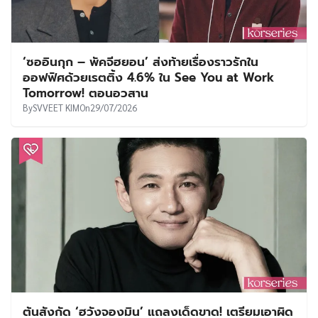
‘ซออินกุก – พัคจีฮยอน’ ส่งท้ายเรื่องราวรักใน
ออฟฟิศด้วยเรตติ้ง 4.6% ใน See You at Work
Tomorrow! ตอนอวสาน
By
SVVEET KIM
On
29/07/2026
ต้นสังกัด ‘ฮวังจองมิน’ แถลงเด็ดขาด! เตรียมเอาผิด