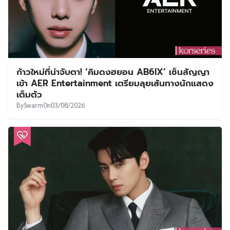
ก้าวใหม่ที่น่าจับตา! ‘คิมดงฮยอน AB6IX’ เซ็นสัญญา
เข้า AER Entertainment เตรียมลุยเส้นทางนักแสดง
เต็มตัว
By
Swarm
On
03/08/2026