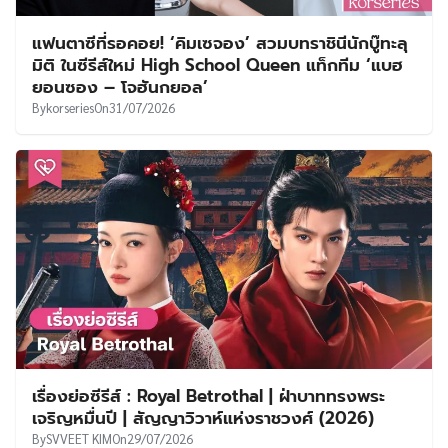
แฟนตาซีที่รอคอย! ‘คิมเซจอง’ สวมบทราชินีนักบู๊ทะลุ
มิติ ในซีรีส์ใหม่ High School Queen แท็กทีม ‘แบฮ
ยอนซอง – โจฮันกยอล’
By
korseries
On
31/07/2026
เรื่องย่อซีรีส์ : Royal Betrothal | ฝ่าบาททรงพระ
เจริญหมื่นปี | สัญญาวิวาห์แห่งราชวงศ์ (2026)
By
SVVEET KIM
On
29/07/2026