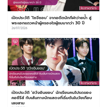
เปิดประวัติ ‘โซจีซอบ’ จากอดีตนักกีฬาว่ายน้ำ สู่
พระเอกแถวหน้าผู้ครองใจผู้ชมมากว่า 30 ปี
26/07/2026
เปิดประวัติ ‘ฮวังอินยอบ’ นักเรียนคนโปรดของ
คอซีรีส์ กับเส้นทางนักแสดงที่เริ่มต้นในวัยเกือบ
เลขสาม