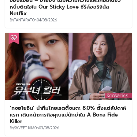
จองแฮอิน – ฮายอง เติมความหวานและเคมีเหนียว
หนึบติดใจใน Our Sticky Love ซีรีส์ออริจินัล
Netflix
By
TANTARAT
On
04/08/2026
‘กงฮโยจิน’ นำทีมโกยเรตติ้งแตะ 8.0% ตั้งแต่สัปดาห์
แรก เดินหน้าภารกิจคุณแม่นักฆ่าใน A Bona Fide
Killer
By
SVVEET KIM
On
03/08/2026