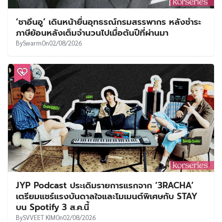
‘ชาอึนอู’ เดินหน้ายื่นอุทธรณ์กรมสรรพากร หลังชำระ
ภาษีย้อนหลังเต็มจำนวนไปเมื่อต้นปีที่ผ่านมา
By
Swarm
On
02/08/2026
JYP Podcast ประเดิมรายการแรกจาก ‘3RACHA’
เตรียมแชร์แรงบันดาลใจและโมเมนต์พิเศษกับ STAY
บน Spotify 3 ส.ค.นี้
By
SVVEET KIM
On
02/08/2026