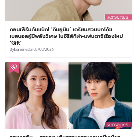
คอนเฟิร์มคัมแบ็ก! ‘คิมอูบิน’ เตรียมสวมบทโค้ช
เบสบอลผู้มีพลังวิเศษ ในซีรีส์กีฬา-แฟนตาซีเรื่องใหม่
‘Gift’
By
korseries
On
05/08/2026