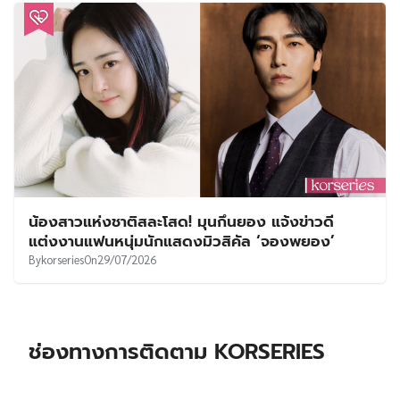
น้องสาวแห่งชาติสละโสด! มุนกึนยอง แจ้งข่าวดี
แต่งงานแฟนหนุ่มนักแสดงมิวสิคัล ‘จองพยอง’
By
korseries
On
29/07/2026
ช่องทางการติดตาม KORSERIES