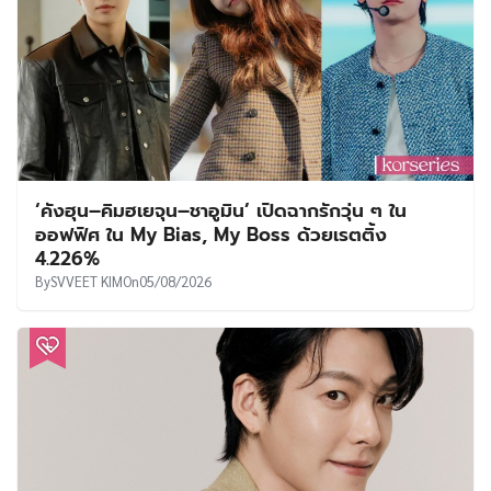
‘คังฮุน–คิมฮเยจุน–ชาอูมิน’ เปิดฉากรักวุ่น ๆ ใน
ออฟฟิศ ใน My Bias, My Boss ด้วยเรตติ้ง
4.226%
By
SVVEET KIM
On
05/08/2026