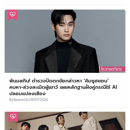
พ้นมลทิน! ตำรวจปัดตกข้อกล่าวหา ‘คิมซูฮยอน’
คบหา-ล่วงละเมิดผู้เยาว์ เผยหลักฐานฝั่งคู่กรณีใช้ AI
ปลอมแปลงเสียง
By
Swarm
On
29/07/2026