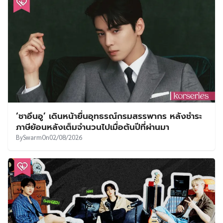
‘ชาอึนอู’ เดินหน้ายื่นอุทธรณ์กรมสรรพากร หลังชำระ
ภาษีย้อนหลังเต็มจำนวนไปเมื่อต้นปีที่ผ่านมา
By
Swarm
On
02/08/2026