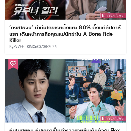
‘กงฮโยจิน’ นำทีมโกยเรตติ้งแตะ 8.0% ตั้งแต่สัปดาห์
แรก เดินหน้าภารกิจคุณแม่นักฆ่าใน A Bona Fide
Killer
By
SVVEET KIM
On
03/08/2026
อันโบฮยอน อัปเกรดเป็นตำรวจสายสืบเต็มตัวใน Flex