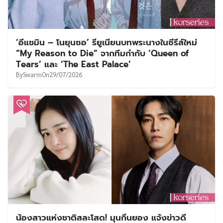
‘อีแชมิน – โนยุนซอ’ รียูเนียนบทพระนางในซีรีส์ใหม่
“My Reason to Die” จากทีมกำกับ ‘Queen of
Tears’ และ ‘The East Palace’
By
Swarm
On
29/07/2026
น้องสาวแห่งชาติสละโสด! มุนกึนยอง แจ้งข่าวดี