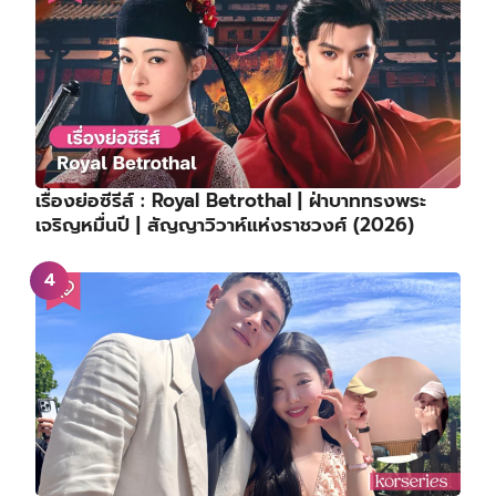
เรื่องย่อซีรีส์ : Royal Betrothal | ฝ่าบาททรงพระ
เจริญหมื่นปี | สัญญาวิวาห์แห่งราชวงศ์ (2026)