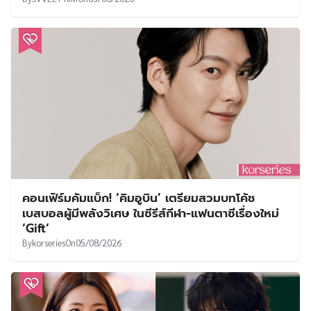
คอนเฟิร์มคัมแบ็ก! ‘คิมอูบิน’ เตรียมสวมบทโค้ช
เบสบอลผู้มีพลังวิเศษ ในซีรีส์กีฬา-แฟนตาซีเรื่องใหม่
‘Gift’
By
korseries
On
05/08/2026