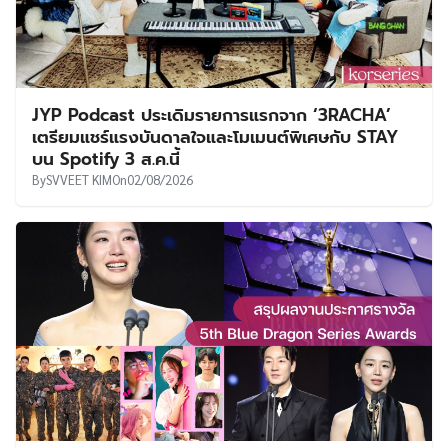
JYP Podcast ประเดิมรายการแรกจาก ‘3RACHA’
เตรียมแชร์แรงบันดาลใจและโมเมนต์พิเศษกับ STAY
บน Spotify 3 ส.ค.นี้
By
SVVEET KIM
On
02/08/2026