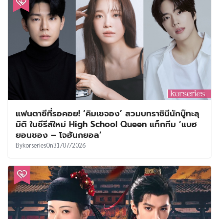
แฟนตาซีที่รอคอย! ‘คิมเซจอง’ สวมบทราชินีนักบู๊ทะลุ
มิติ ในซีรีส์ใหม่ High School Queen แท็กทีม ‘แบฮ
ยอนซอง – โจฮันกยอล’
By
korseries
On
31/07/2026