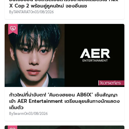
X Cop 2 พร้อมคู่หูคนใหม่ จองอึนแช
By
TANTARAT
On
03/08/2026
ก้าวใหม่ที่น่าจับตา! ‘คิมดงฮยอน AB6IX’ เซ็นสัญญา
เข้า AER Entertainment เตรียมลุยเส้นทางนักแสดง
เต็มตัว
By
Swarm
On
03/08/2026