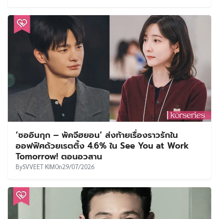
‘ซออินกุก – พัคจีฮยอน’ ส่งท้ายเรื่องราวรักใน
ออฟฟิศด้วยเรตติ้ง 4.6% ใน See You at Work
Tomorrow! ตอนอวสาน
By
SVVEET KIM
On
29/07/2026