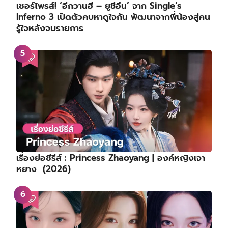
เซอร์ไพรส์! ‘อีกวานฮี – ยูชีอึน’ จาก Single’s
Inferno 3 เปิดตัวคบหาดูใจกัน พัฒนาจากพี่น้องสู่คน
รู้ใจหลังจบรายการ
เรื่องย่อซีรีส์ : Princess Zhaoyang | องค์หญิงเจา
หยาง (2026)