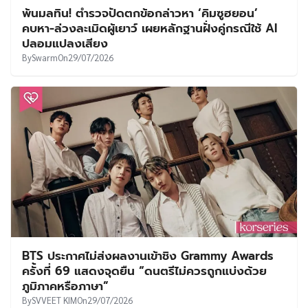
พ้นมลทิน! ตำรวจปัดตกข้อกล่าวหา ‘คิมซูฮยอน’
คบหา-ล่วงละเมิดผู้เยาว์ เผยหลักฐานฝั่งคู่กรณีใช้ AI
ปลอมแปลงเสียง
By
Swarm
On
29/07/2026
BTS ประกาศไม่ส่งผลงานเข้าชิง Grammy Awards
ครั้งที่ 69 แสดงจุดยืน “ดนตรีไม่ควรถูกแบ่งด้วย
ภูมิภาคหรือภาษา”
By
SVVEET KIM
On
29/07/2026