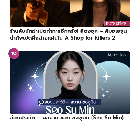
ร้านลับนักฆ่าเปิดทำการอีกครั้ง! อีดงอุค – คิมฮเยจุน
นำทัพเปิดศึกล้างแค้นใน A Shop for Killers 2
ส่องประวัติ – ผลงาน ของ ซอซูมิน (Seo Su Min)