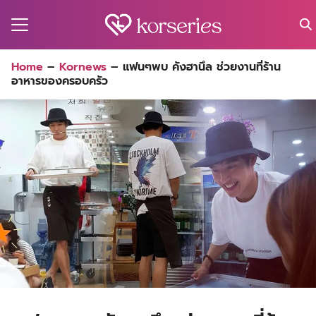
Skip
to
content
Search
Home
–
Kornews
–
แฟนๆพบ คังฮานึล ช่วยงานที่ร้าน
for:
อาหารของครอบครัว
MA
ES
CT
EL
UTY
T
EW
US