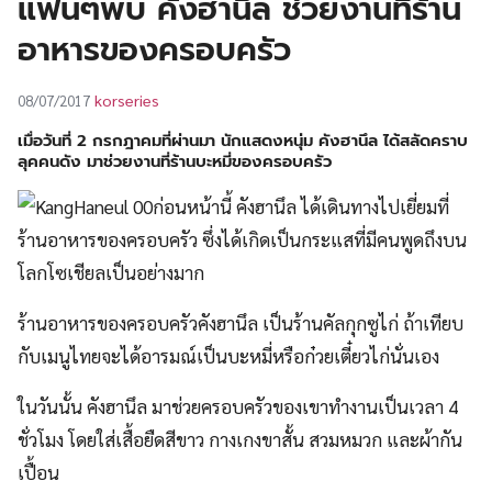
แฟนๆพบ คังฮานึล ช่วยงานที่ร้าน
UT
อาหารของครอบครัว
korseries
08/07/2017
เมื่อวันที่ 2 กรกฎาคมที่ผ่านมา นักแสดงหนุ่ม
คังฮานึล
ได้สลัดคราบ
ลุคคนดัง มาช่วยงานที่ร้านบะหมี่ของครอบครัว
ก่อนหน้านี้ คังฮานึล ได้เดินทางไปเยี่ยมที่
ร้านอาหารของครอบครัว ซึ่งได้เกิดเป็นกระแสที่มีคนพูดถึงบน
โลกโซเชียลเป็นอย่างมาก
ร้านอาหารของครอบครัวคังฮานึล เป็นร้านคัลกุกซูไก่ ถ้าเทียบ
กับเมนูไทยจะได้อารมณ์เป็นบะหมี่หรือก๋วยเตี๋ยวไก่นั่นเอง
ในวันนั้น คังฮานึล มาช่วยครอบครัวของเขาทำงานเป็นเวลา 4
ชั่วโมง โดยใส่เสื้อยืดสีขาว กางเกงขาสั้น สวมหมวก และผ้ากัน
เปื้อน