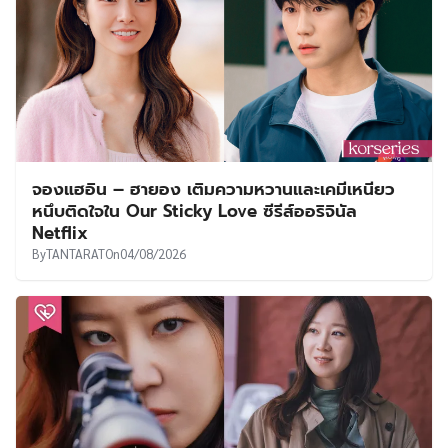
จองแฮอิน – ฮายอง เติมความหวานและเคมีเหนียว
หนึบติดใจใน Our Sticky Love ซีรีส์ออริจินัล
Netflix
By
TANTARAT
On
04/08/2026