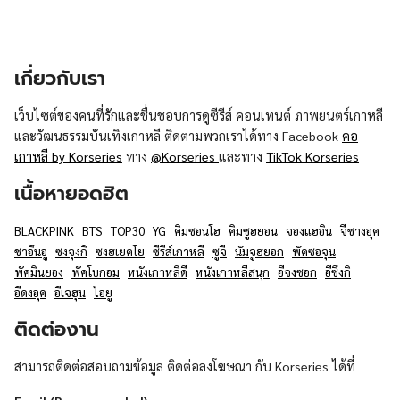
เกี่ยวกับเรา
เว็บไซต์ของคนที่รักและชื่นชอบการดูซีรีส์ คอนเทนต์ ภาพยนตร์เกาหลี
และวัฒนธรรมบันเทิงเกาหลี ติดตามพวกเราได้ทาง Facebook
คอ
เกาหลี by Korseries
ทาง
@Korseries
และทาง
TikTok Korseries
เนื้อหายอดฮิต
BLACKPINK
BTS
TOP30
YG
คิมซอนโฮ
คิมซูฮยอน
จองแฮอิน
จีชางอุค
ชาอึนอู
ซงจุงกิ
ซงฮเยคโย
ซีรีส์เกาหลี
ซูจี
นัมจูฮยอก
พัคซอจุน
พัคมินยอง
พัคโบกอม
หนังเกาหลีดี
หนังเกาหลีสนุก
อีจงซอก
อีซึงกิ
อีดงอุค
อีเจฮุน
ไอยู
ติดต่องาน
สามารถติดต่อสอบถามข้อมูล ติดต่อลงโฆษณา กับ Korseries ได้ที่