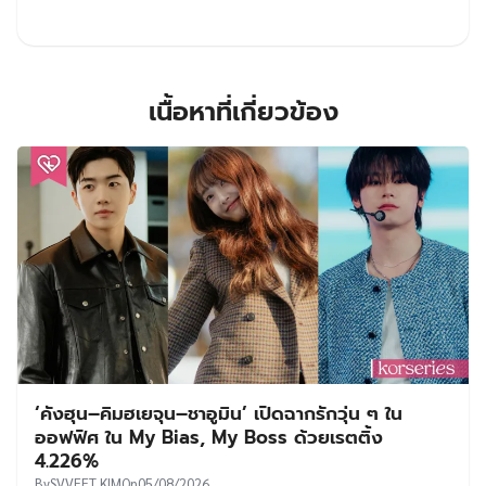
เนื้อหาที่เกี่ยวข้อง
‘คังฮุน–คิมฮเยจุน–ชาอูมิน’ เปิดฉากรักวุ่น ๆ ใน
ออฟฟิศ ใน My Bias, My Boss ด้วยเรตติ้ง
4.226%
By
SVVEET KIM
On
05/08/2026