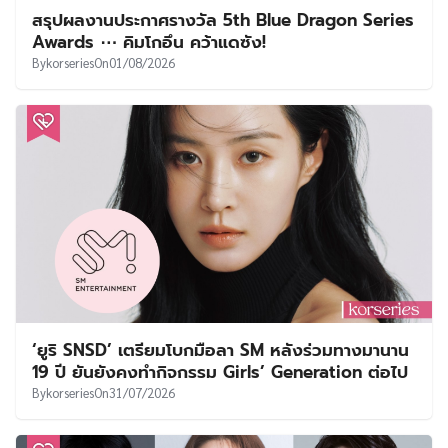
สรุปผลงานประกาศรางวัล 5th Blue Dragon Series
Awards ⋯ คิมโกอึน คว้าแดซัง!
By
korseries
On
01/08/2026
‘ยูริ SNSD’ เตรียมโบกมือลา SM หลังร่วมทางมานาน
19 ปี ยันยังคงทำกิจกรรม Girls’ Generation ต่อไป
By
korseries
On
31/07/2026