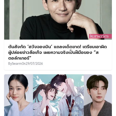
ต้นสังกัด ‘ฮวังจองมิน’ แถลงเด็ดขาด! เตรียมเอาผิด
ผู้ปล่อยข่าวลือเท็จ เผยความจริงเป็นฝีมือของ “ส
ตอล์กเกอร์”
By
Swarm
On
29/07/2026