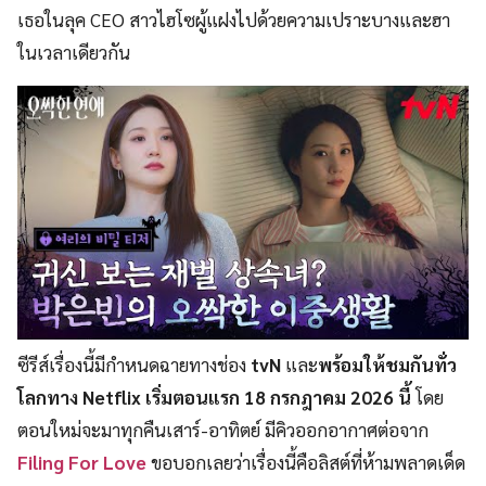
เธอในลุค CEO สาวไฮโซผู้แฝงไปด้วยความเปราะบางและฮา
ในเวลาเดียวกัน
ซีรีส์เรื่องนี้มีกำหนดฉายทางช่อง
tvN
และ
พร้อมให้ชมกันทั่ว
โลกทาง Netflix เริ่มตอนแรก 18 กรกฎาคม 2026 นี้
โดย
ตอนใหม่จะมาทุกคืนเสาร์-อาทิตย์ มีคิวออกอากาศต่อจาก
Filing For Love
ขอบอกเลยว่าเรื่องนี้คือลิสต์ที่ห้ามพลาดเด็ด