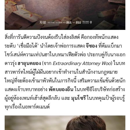
สิ่งที่การันตีความปังจนต้องรีบใส่ลงลิสต์ คือกองทัพนักแสดง
ระดับ ‘เชื่อมือได้’ นำโดยเจ้าพ่อการแสดง
จีซอง
ที่คัมแบ็กมา
โชว์เสน่ห์ความเท่ปนฮาในบทมาเฟียตัวพ่อ ประกบคู่กับนางเอก
ดาวรุ่ง
ฮายุนคยอง
(จาก
Extraordinary Attorney Woo
) ในบท
สาวพาร์ทไทม์ผู้ใฝ่ฝันอยากเข้าทำงานในสำนักงานกฎหมาย
ใหญ่ที่จะต้องเข้ามาพัวพันในภารกิจนี้ เสริมความเข้มข้นด้วยนัก
แสดงเจ้าบทบาทอย่าง
พัคบยองอึน
ในบทซีอีโอบริษัทก่อสร้าง
ผู้อยู่ห้องเพนท์เฮ้าส์สุดลึกลับ และ
มุนโซรี
ในบทคุณป้าผู้รอบรู้
ทุกเรื่องในอพาร์ตเมนต์