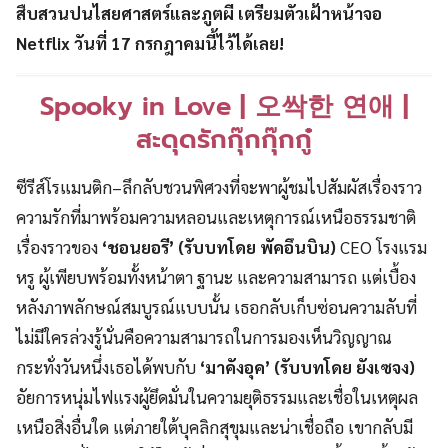
สืบสวนปนไสยศาสตร์และภูตผี เตรียมตัวเฝ้าหน้าจอ
Netflix วันที่ 17 กรกฎาคมนี้ไว้ได้เลย!
Spooky in Love | 오싹한 연애 |
สะดุดรักกุ๊กกุ๊กกู๋
ซีรีส์โรแมนติก–ลึกลับชวนพิศวงที่จะพาผู้ชมไปสัมผัสเรื่องราว
ความรักที่มาพร้อมความหลอนและเหตุการณ์เหนือธรรมชาติ
เรื่องราวของ
‘ชอนยอรี’ (รับบทโดย พัคอึนบิน)
CEO โรงแรม
หรู ผู้เพียบพร้อมทั้งหน้าตา ฐานะ และความสามารถ แต่เบื้อง
หลังภาพลักษณ์สมบูรณ์แบบนั้น เธอกลับเก็บซ่อนความลับที่
ไม่มีใครล่วงรู้นั่นคือความสามารถในการมองเห็นวิญญาณ
กระทั่งวันหนึ่งเธอได้พบกับ
‘มาคังอุค’ (รับบทโดย ยังเซจง)
อัยการหนุ่มไฟแรงผู้ยึดมั่นในความยุติธรรมและเชื่อในเหตุผล
เหนือสิ่งอื่นใด แต่ภายใต้บุคลิกสุขุมและน่าเชื่อถือ เขากลับมี