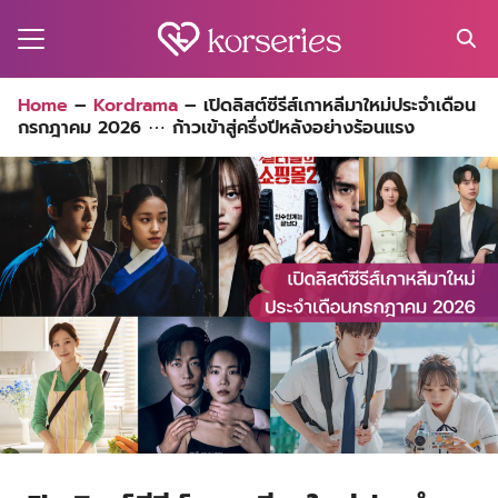
Skip
to
content
Search
Home
–
Kordrama
–
เปิดลิสต์ซีรีส์เกาหลีมาใหม่ประจำเดือน
for:
กรกฎาคม 2026 ⋯ ก้าวเข้าสู่ครึ่งปีหลังอย่างร้อนแรง
MA
ES
CT
EL
UTY
T
EW
US