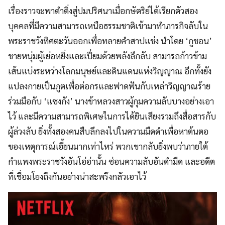
เรื่องราวจะพาดำดิ่งสู่ปมปริศนาเมื่อกษัตริย์ได้เรียกตัวสอง
บุคคลที่มีความสามารถเหนือธรรมชาติเข้ามาทำภารกิจลับใน
พระราชวังทิศตะวันออกเพื่อทลายคำสาปแช่ง นำโดย ‘กูชอน’
ชายหนุ่มผู้เย่อหยิ่งและเปี่ยมด้วยพลังลึกลับ สามารถก้าวข้าม
เส้นแบ่งระหว่างโลกมนุษย์และดินแดนแห่งวิญญาณ อีกทั้งยัง
แปลงกายเป็นภูตเพื่อต่อกรและฟาดฟันกับเหล่าวิญญาณร้าย
ร่วมมือกับ ‘แซงกัง’ นางข้าหลวงสาวผู้กุมความลับบางอย่างเอา
ไว้ และมีความสามารถพิเศษในการได้ยินเสียงรวมถึงสื่อสารกับ
ผู้ล่วงลับ ยิ่งทั้งสองคนสืบลึกลงไปในความมืดดำเพื่อหาต้นตอ
ของเหตุการณ์เฮี้ยนมากเท่าไหร่ พวกเขากลับยิ่งพบว่าภายใต้
กำแพงพระราชวังอันโอ่อ่านั้น ซ่อนความลับอันดำมืด และอดีต
ที่เชื่อมโยงถึงกันอย่างน่าสะพรึงกลัวเอาไว้