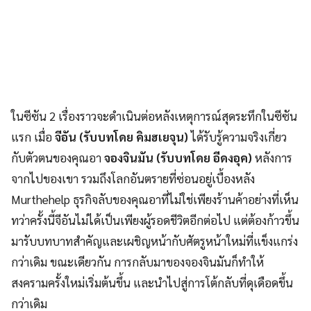
ในซีซัน 2 เรื่องราวจะดำเนินต่อหลังเหตุการณ์สุดระทึกในซีซัน
แรก เมื่อ
จีอัน (รับบทโดย คิมฮเยจุน)
ได้รับรู้ความจริงเกี่ยว
กับตัวตนของคุณอา
จองจินมัน (รับบทโดย อีดงอุค)
หลังการ
จากไปของเขา รวมถึงโลกอันตรายที่ซ่อนอยู่เบื้องหลัง
Murthehelp ธุรกิจลับของคุณอาที่ไม่ใช่เพียงร้านค้าอย่างที่เห็น
ทว่าครั้งนี้จีอันไม่ได้เป็นเพียงผู้รอดชีวิตอีกต่อไป แต่ต้องก้าวขึ้น
มารับบทบาทสำคัญและเผชิญหน้ากับศัตรูหน้าใหม่ที่แข็งแกร่ง
กว่าเดิม ขณะเดียวกัน การกลับมาของจองจินมันก็ทำให้
สงครามครั้งใหม่เริ่มต้นขึ้น และนำไปสู่การโต้กลับที่ดุเดือดขึ้น
กว่าเดิม