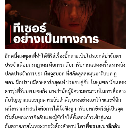
อีกหนึ่งเหตุผลที่ทำให้ซีรีส์เรื่องนี้กลายเป็นโปรเจกต์น่าจับตา
ประจำเดือนกรกฎาคม คือการกลับมารับงานแสดงครั้งแรกหลัง
ปลดประจำการของ
นัมจูฮยอก
ที่สลัดลุคละมุนมารับบท
กู
ชอน
มือปราบผีสายดาร์กสุดเท่ ประกบคู่กับ โนยุนซอ นักแสดง
ดาวรุ่งที่รับบท
แซงกัง
นางกำนัลผู้มีความสามารถในการสื่อสาร
กับวิญญาณและกุมความลับสำคัญบางอย่างเอาไว้ ขณะที่อีก
หนึ่งความน่าสนใจคือการได้
โจซึงอู
มารับบทกษัตริย์ผู้เป็นจุด
เริ่มต้นของภารกิจลับและผู้ชักใยให้ทั้งสองก้าวเข้าสู่เกม
อันตรายภายในพระราชวังต้องคำสาป
ใครที่ชอบแนวลึกลับ