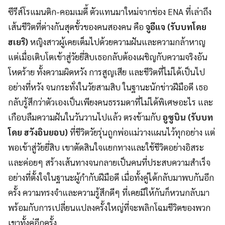
ซีรีส์โรแมนติก-คอมเมดี้ ตัวแทนมาใหม่จากช่อง ENA ที่เล่าถึง
เส้นชีวิตที่ต่างกันสุดขั้วของคนสองคน คือ
จูอีแจ (รับบทโดย
ฮเยริ)
หญิงสาวผู้เคยเต็มไปด้วยความฝันและความกล้าหาญ
แต่เมื่อเติบโตเข้าสู่วัยยี่สิบเธอกลับต้องเผชิญกับความจริงอัน
โหดร้าย ทั้งความผิดหวัง การสูญเสีย และชีวิตที่ไม่ได้เป็นไป
อย่างที่หวัง จนกระทั่งในวัยสามสิบ ในฐานะนักข่าวฝีมือดี เธอ
กลับรู้สึกว่าตัวเองเป็นเพียงคนธรรมดาที่ไม่ได้พิเศษอะไร และ
เกือบลืมความฝันในวันวานไปแล้ว ตรงข้ามกับ
อูซูบิน (รับบท
โดย ฮวังอินยอบ)
ที่ชีวิตวัยรุ่นถูกพ่อแม่วางแผนไว้ทุกอย่าง แต่
พอเข้าสู่วัยยี่สิบ เขาตัดสินใจแยกทางและใช้ชีวิตอย่างอิสระ
และค่อยๆ สร้างเส้นทางจนกลายเป็นคนที่ประสบความสำเร็จ
อย่างที่ตั้งใจในฐานะผู้กำกับฝีมือดี เมื่อทั้งคู่ได้กลับมาพบกันอีก
ครั้ง ความทรงจำและความรู้สึกดีๆ ที่เคยมีให้กันก็หวนกลับมา
พร้อมกับการเปลี่ยนแปลงครั้งใหญ่ที่จะพลิกโฉมชีวิตของพวก
เขาทั้งคู่อีกครั้ง