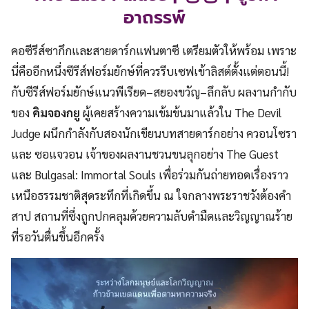
อาถรรพ์
คอซีรีส์ซากึกและสายดาร์กแฟนตาซี เตรียมตัวให้พร้อม เพราะ
นี่คืออีกหนึ่งซีรีส์ฟอร์มยักษ์ที่ควรรีบเซฟเข้าลิสต์ตั้งแต่ตอนนี้!
กับซีรีส์ฟอร์มยักษ์แนวพีเรียด–สยองขวัญ–ลึกลับ ผลงานกำกับ
ของ
คิมจองกยู
ผู้เคยสร้างความเข้มข้นมาแล้วใน The Devil
Judge ผนึกกำลังกับสองนักเขียนบทสายดาร์กอย่าง ควอนโซรา
และ ซอแจวอน เจ้าของผลงานชวนขนลุกอย่าง The Guest
และ Bulgasal: Immortal Souls เพื่อร่วมกันถ่ายทอดเรื่องราว
เหนือธรรมชาติสุดระทึกที่เกิดขึ้น ณ ใจกลางพระราชวังต้องคำ
สาป สถานที่ซึ่งถูกปกคลุมด้วยความลับดำมืดและวิญญาณร้าย
ที่รอวันตื่นขึ้นอีกครั้ง