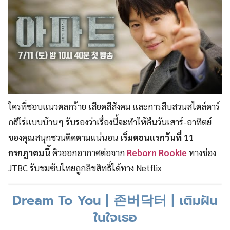
ใครที่ชอบแนวตลกร้าย เสียดสีสังคม และการสืบสวนสไตล์ดาร์
กฮีโร่แบบบ้านๆ รับรองว่าเรื่องนี้จะทำให้คืนวันเสาร์-อาทิตย์
ของคุณสนุกชวนติดตามแน่นอน
เริ่มตอนแรกวันที่ 11
กรกฎาคมนี้
คิวออกอากาศต่อจาก
Reborn Rookie
ทางช่อง
JTBC รับชมซับไทยถูกลิขสิทธิ์ได้ทาง Netflix
Dream To You | 존버닥터 | เติมฝัน
ในใจเธอ