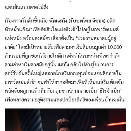
แสบสันแบบคาดไม่ถึง
เรื่องราวเริ่มต้นขึ้นเมื่อ
พัคแฮกัง (รับบทโดย จีซอง)
อดีต
หัวหน้าแก๊งมาเฟียตัดสินใจแฝงตัวเข้าไปอยู่ในอพาร์ตเมนต์
แห่งหนึ่ง พร้อมลงสมัครเลือกตั้งเป็น ‘ประธานสมาคมผู้อยู่
อาศัย’ โดยมีเป้าหมายลับเพื่อตามหาเงินสินบนมูลค่า 10,000
ล้านวอนที่ถูกซ่อนไว้ภายในตึก แต่ทว่าในระหว่างที่เขากำลัง
ตามล่าหาเงินตาสมัยอยู่นั้น
แฮกัง
กลับไปล่วงรู้ขบวนการ
คอร์รัปชันครั้งใหญ่และกลโกงเงินกองทุนซ่อมแซมตึกภายใน
อพาร์ตเมนต์เข้า จนทำให้จากอดีตมาเฟียที่เห็นแก่เงิน ต้องจับ
พลัดจับผลูมาแท็กทีมกับกลุ่มชาวบ้านกลายเป็น ‘ฮีโร่จำเป็น’
เพื่อทลายความอยุติธรรมและปกป้องสิทธิของเพื่อนบ้านซะงั้น!