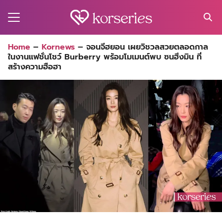
Skip
to
content
Search
Home
–
Kornews
–
จอนจีฮยอน เผยวิชวลสวยตลอดกาล
for:
ในงานแฟชั่นโชว์ Burberry พร้อมโมเมนต์พบ ซนฮึงมิน ที่
MA
สร้างความฮือฮา
ES
CT
EL
UTY
T
EW
US