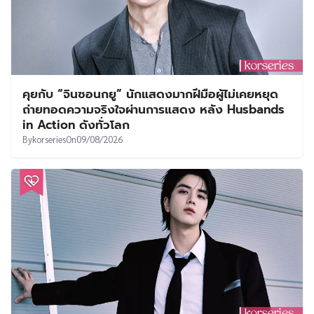
คุยกับ “จินซอนกยู” นักแสดงมากฝีมือผู้ไม่เคยหยุด
ถ่ายทอดความจริงใจผ่านการแสดง หลัง Husbands
in Action ดังทั่วโลก
By
korseries
On
09/08/2026