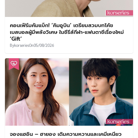
คอนเฟิร์มคัมแบ็ก! ‘คิมอูบิน’ เตรียมสวมบทโค้ช
เบสบอลผู้มีพลังวิเศษ ในซีรีส์กีฬา-แฟนตาซีเรื่องใหม่
‘Gift’
By
korseries
On
05/08/2026
จองแฮอิน – ฮายอง เติมความหวานและเคมีเหนียว