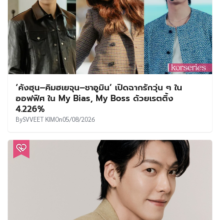
‘คังฮุน–คิมฮเยจุน–ชาอูมิน’ เปิดฉากรักวุ่น ๆ ใน
ออฟฟิศ ใน My Bias, My Boss ด้วยเรตติ้ง
4.226%
By
SVVEET KIM
On
05/08/2026