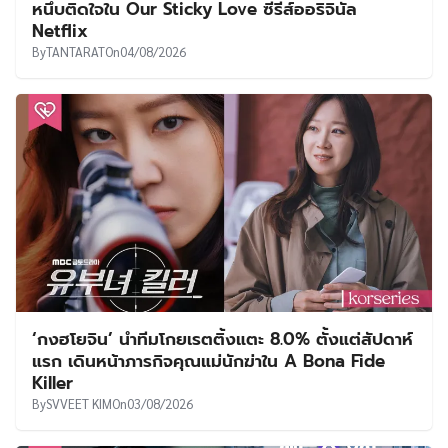
หนึบติดใจใน Our Sticky Love ซีรีส์ออริจินัล
Netflix
By
TANTARAT
On
04/08/2026
‘กงฮโยจิน’ นำทีมโกยเรตติ้งแตะ 8.0% ตั้งแต่สัปดาห์
แรก เดินหน้าภารกิจคุณแม่นักฆ่าใน A Bona Fide
Killer
By
SVVEET KIM
On
03/08/2026