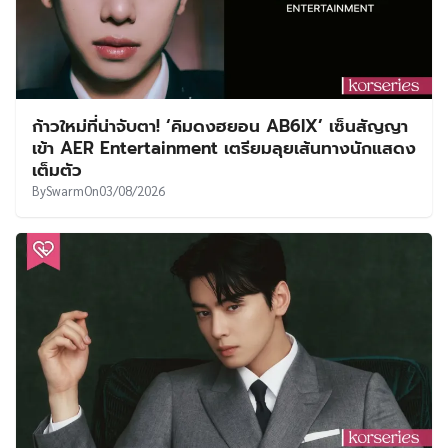
ก้าวใหม่ที่น่าจับตา! ‘คิมดงฮยอน AB6IX’ เซ็นสัญญา
เข้า AER Entertainment เตรียมลุยเส้นทางนักแสดง
เต็มตัว
By
Swarm
On
03/08/2026