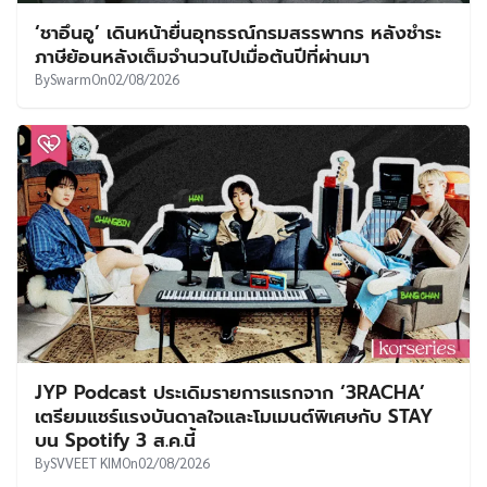
‘ชาอึนอู’ เดินหน้ายื่นอุทธรณ์กรมสรรพากร หลังชำระ
ภาษีย้อนหลังเต็มจำนวนไปเมื่อต้นปีที่ผ่านมา
By
Swarm
On
02/08/2026
JYP Podcast ประเดิมรายการแรกจาก ‘3RACHA’
เตรียมแชร์แรงบันดาลใจและโมเมนต์พิเศษกับ STAY
บน Spotify 3 ส.ค.นี้
By
SVVEET KIM
On
02/08/2026