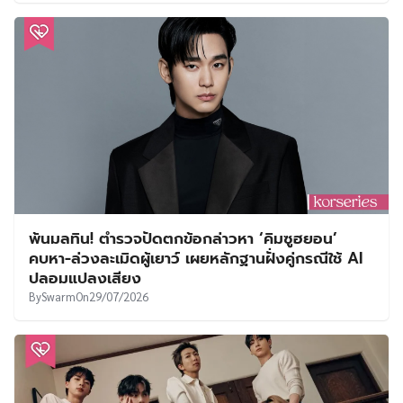
พ้นมลทิน! ตำรวจปัดตกข้อกล่าวหา ‘คิมซูฮยอน’
คบหา-ล่วงละเมิดผู้เยาว์ เผยหลักฐานฝั่งคู่กรณีใช้ AI
ปลอมแปลงเสียง
By
Swarm
On
29/07/2026