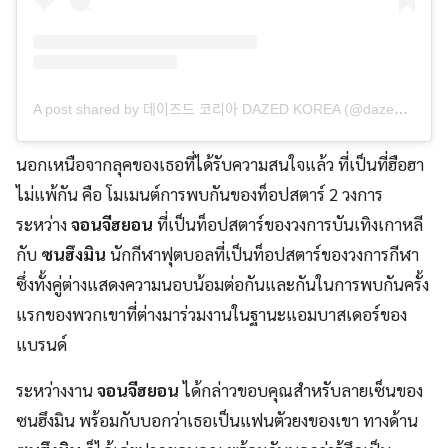
A post shared by 데이즈드 코리아 DAZED KOREA (@dazedkorea)
นอกเหนือจากลุคของเธอที่ได้รับความสนใจแล้ว ที่เป็นที่ฮือฮา
ไม่แพ้กัน คือ โมเมนต์การพบกันของท็อปสตาร์ 2 วงการ
ระหว่าง
จอนจีฮยอน
ที่เป็นท็อปสตาร์ของวงการบันเทิงเกาหลี
กับ
ซนฮึงมิน
นักกีฬาฟุตบอลที่เป็นท็อปสตาร์ของวงการกีฬา
ซึ่งทั้งคู่ต่างแสดงความนอบน้อมต่อกันและกันในการพบกันครั้ง
แรกของพวกเขาที่ต่างมาร่วมงานในฐานะแอมบาสเดอร์ของ
แบรนด์
ระหว่างงาน
จอนจีฮยอน
ได้กล่าวขอบคุณสำหรับลายเซ็นของ
ซนฮึงมิน พร้อมกับบอกว่าเธอเป็นแฟนตัวยงของเขา ทางด้าน