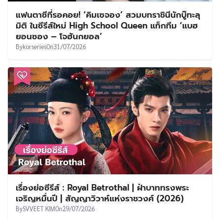
แฟนตาซีที่รอคอย! ‘คิมเซจอง’ สวมบทราชินีนักบู๊ทะลุ
มิติ ในซีรีส์ใหม่ High School Queen แท็กทีม ‘แบฮ
ยอนซอง – โจฮันกยอล’
By
korseries
On
31/07/2026
เรื่องย่อซีรีส์ : Royal Betrothal | ฝ่าบาททรงพระ
เจริญหมื่นปี | สัญญาวิวาห์แห่งราชวงศ์ (2026)
By
SVVEET KIM
On
29/07/2026