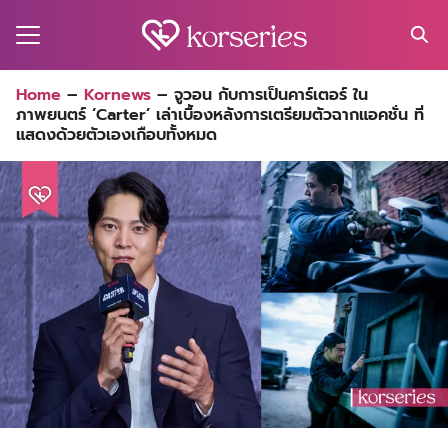
Skip
to
content
Search
Home
–
Kornews
–
จูวอน กับการเป็นคาร์เตอร์ ใน
for:
ภาพยนตร์ ‘Carter’ เล่าเบื้องหลังการเตรียมตัวฉากแอคชั่น ที่
MA
แสดงด้วยตัวเองเกือบทั้งหมด
ES
CT
EL
UTY
T
EW
US