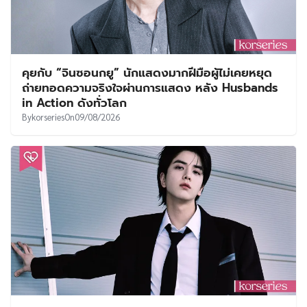
คุยกับ “จินซอนกยู” นักแสดงมากฝีมือผู้ไม่เคยหยุด
ถ่ายทอดความจริงใจผ่านการแสดง หลัง Husbands
in Action ดังทั่วโลก
By
korseries
On
09/08/2026