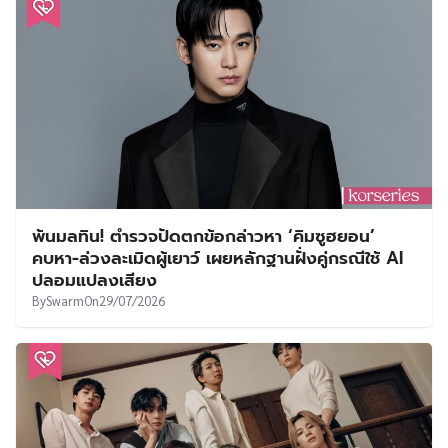
พ้นมลทิน! ตำรวจปัดตกข้อกล่าวหา ‘คิมซูฮยอน’
คบหา-ล่วงละเมิดผู้เยาว์ เผยหลักฐานฝั่งคู่กรณีใช้ AI
ปลอมแปลงเสียง
By
Swarm
On
29/07/2026