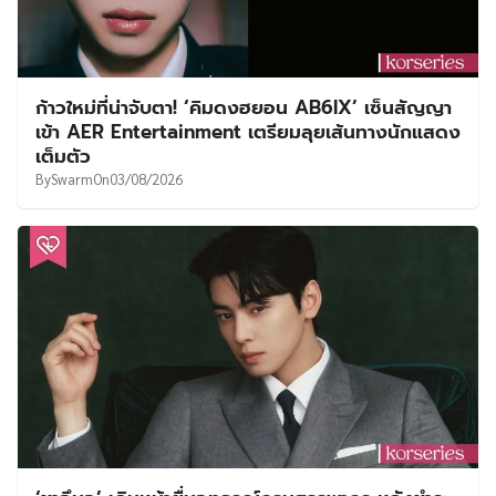
ก้าวใหม่ที่น่าจับตา! ‘คิมดงฮยอน AB6IX’ เซ็นสัญญา
เข้า AER Entertainment เตรียมลุยเส้นทางนักแสดง
เต็มตัว
By
Swarm
On
03/08/2026