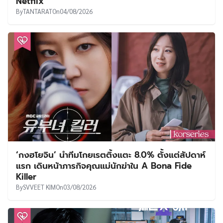
Netflix
By
TANTARAT
On
04/08/2026
‘กงฮโยจิน’ นำทีมโกยเรตติ้งแตะ 8.0% ตั้งแต่สัปดาห์
แรก เดินหน้าภารกิจคุณแม่นักฆ่าใน A Bona Fide
Killer
By
SVVEET KIM
On
03/08/2026