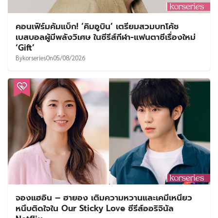
คอนเฟิร์มคัมแบ็ก! ‘คิมอูบิน’ เตรียมสวมบทโค้ช
เบสบอลผู้มีพลังวิเศษ ในซีรีส์กีฬา-แฟนตาซีเรื่องใหม่
‘Gift’
By
korseries
On
05/08/2026
จองแฮอิน – ฮายอง เติมความหวานและเคมีเหนียว
หนึบติดใจใน Our Sticky Love ซีรีส์ออริจินัล