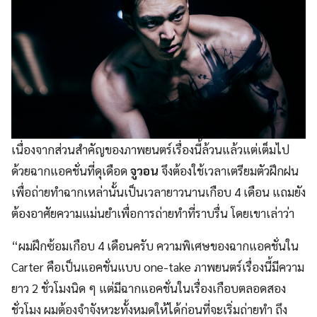
เนื่องจากส่วนสำคัญของภาพยนตร์เรื่องนี้ล้วนแล้วแต่เต็มไป
ด้วยฉากแอคชั่นที่ดุเดือด
จูวอน
จึงต้องใช้เวลาเตรียมตัวฝึกฝน
เพื่อถ่ายทำฉากเหล่านั้นเป็นเวลายาวนานเกือบ 4 เดือน แถมยัง
ต้องอาศัยความแม่นยำเพื่อการถ่ายทำที่ราบรื่น โดยเขาเล่าว่า
“ผมฝึกซ้อมเกือบ 4 เดือนครับ ความพิเศษของฉากแอคชั่นใน
Carter คือเป็นแอคชั่นแบบ one-take ภาพยนตร์เรื่องนี้มีความ
ยาว 2 ชั่วโมงนิด ๆ แต่มีฉากแอคชั่นในเรื่องเกือบตลอดสอง
ชั่วโมง ผมต้องจำจังหวะทั้งหมดให้ได้ก่อนที่จะเริ่มถ่ายทำ ถึง