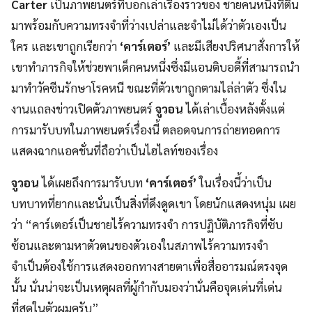
Carter
เป็นภาพยนตร์ที่บอกเล่าเรื่องราวของ ชายคนหนึ่งที่ตื่น
มาพร้อมกับความทรงจำที่ว่างเปล่าและจำไม่ได้ว่าตัวเองเป็น
ใคร และเขาถูกเรียกว่า
‘คาร์เตอร์’
และมีเสียงปริศนาสั่งการให้
เขาทำภารกิจให้ช่วยพาเด็กคนหนึ่งซึ่งมีแอนติบอดี้ที่สามารถนำ
มาทำวัคซีนรักษาโรคหนี ขณะที่ตัวเขาถูกตามไล่ล่าตัว ซึ่งใน
งานแถลงข่าวเปิดตัวภาพยนตร์
จูวอน
ได้เล่าเบื้องหลังตั้งแต่
การมารับบทในภาพยนตร์เรื่องนี้ ตลอดจนการถ่ายทอดการ
แสดงฉากแอคชั่นที่ถือว่าเป็นไฮไลท์ของเรื่อง
จูวอน
ได้เผยถึงการมารับบท
‘คาร์เตอร์’
ในเรื่องนี้ว่าเป็น
บทบาทที่ยากและนั่นเป็นสิ่งที่ดึงดูดเขา โดยนักแสดงหนุ่ม เผย
ว่า “คาร์เตอร์เป็นชายไร้ความทรงจำ การปฏิบัติภารกิจที่ซับ
ซ้อนและตามหาตัวตนของตัวเองในสภาพไร้ความทรงจำ
จำเป็นต้องใช้การแสดงออกทางสายตาเพื่อสื่ออารมณ์ตรงจุด
นั้น นั่นน่าจะเป็นเหตุผลที่ผู้กำกับมองว่านั่นคือจุดเด่นที่เด่น
ที่สุดในตัวผมครับ”