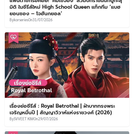
แฟนตาซีที่รอคอย! ‘คิมเซจอง’ สวมบทราชินีนักบู๊ทะลุ
มิติ ในซีรีส์ใหม่ High School Queen แท็กทีม ‘แบฮ
ยอนซอง – โจฮันกยอล’
By
korseries
On
31/07/2026
เรื่องย่อซีรีส์ : Royal Betrothal | ฝ่าบาททรงพระ
เจริญหมื่นปี | สัญญาวิวาห์แห่งราชวงศ์ (2026)
By
SVVEET KIM
On
29/07/2026