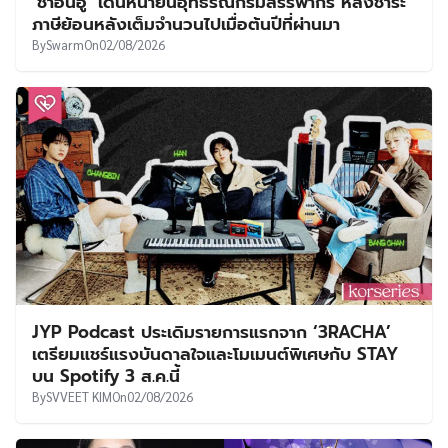
‘ชาอึนอู’ เดินหน้ายื่นอุทธรณ์กรมสรรพากร หลังชำระ
ภาษีย้อนหลังเต็มจำนวนไปเมื่อต้นปีที่ผ่านมา
By
Swarm
On
02/08/2026
JYP Podcast ประเดิมรายการแรกจาก ‘3RACHA’
เตรียมแชร์แรงบันดาลใจและโมเมนต์พิเศษกับ STAY
บน Spotify 3 ส.ค.นี้
By
SVVEET KIM
On
02/08/2026