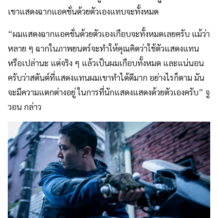
เขาแสดงฉากแอคชั่นด้วยตัวเองแทบจะทั้งหมด
“ผมแสดงฉากแอคชั่นด้วยตัวเองเกือบจะทั้งหมดเลยครับ แม้ว่า
หลาย ๆ ฉากในภาพยนตร์จะทำให้คุณคิดว่าใช้ตัวแสดงแทน
หรือเปล่านะ แต่จริง ๆ แล้วเป็นผมเกือบทั้งหมด และแน่นอน
ครับว่าสตันต์ที่แสดงแทนผมเขาทำได้ดีมาก อย่างไรก็ตาม มัน
จะมีความแตกต่างอยู่ ในการที่นักแสดงแสดงด้วยตัวเองครับ” จู
วอน กล่าว