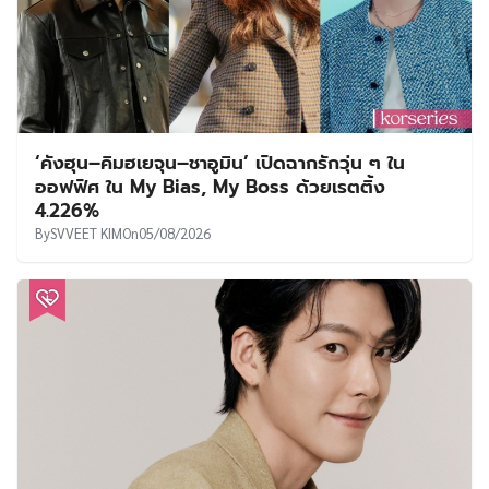
‘คังฮุน–คิมฮเยจุน–ชาอูมิน’ เปิดฉากรักวุ่น ๆ ใน
ออฟฟิศ ใน My Bias, My Boss ด้วยเรตติ้ง
4.226%
By
SVVEET KIM
On
05/08/2026