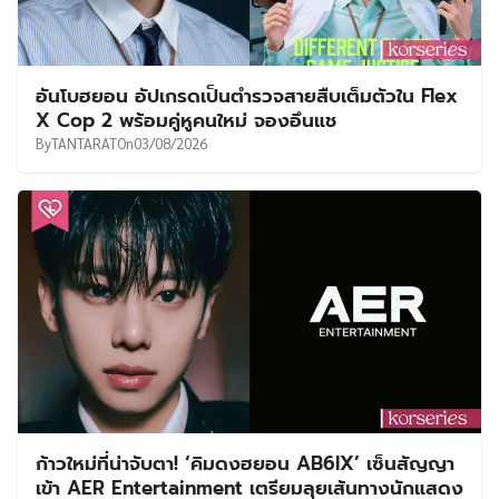
อันโบฮยอน อัปเกรดเป็นตำรวจสายสืบเต็มตัวใน Flex
X Cop 2 พร้อมคู่หูคนใหม่ จองอึนแช
By
TANTARAT
On
03/08/2026
ก้าวใหม่ที่น่าจับตา! ‘คิมดงฮยอน AB6IX’ เซ็นสัญญา
เข้า AER Entertainment เตรียมลุยเส้นทางนักแสดง