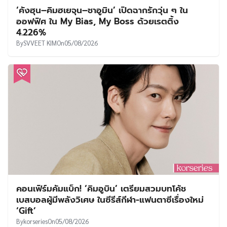
‘คังฮุน–คิมฮเยจุน–ชาอูมิน’ เปิดฉากรักวุ่น ๆ ใน
ออฟฟิศ ใน My Bias, My Boss ด้วยเรตติ้ง
4.226%
By
SVVEET KIM
On
05/08/2026
คอนเฟิร์มคัมแบ็ก! ‘คิมอูบิน’ เตรียมสวมบทโค้ช
เบสบอลผู้มีพลังวิเศษ ในซีรีส์กีฬา-แฟนตาซีเรื่องใหม่
‘Gift’
By
korseries
On
05/08/2026