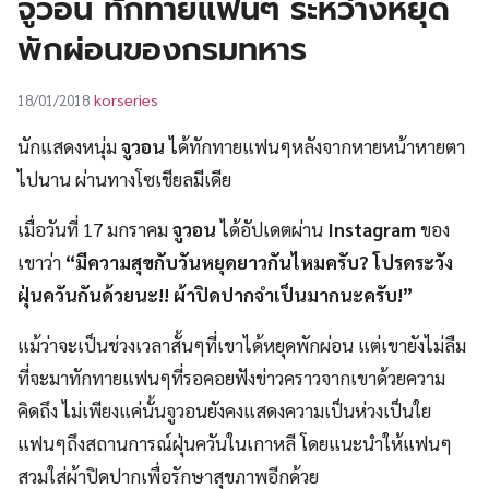
จูวอน ทักทายแฟนๆ ระหว่างหยุด
UT
พักผ่อนของกรมทหาร
korseries
18/01/2018
นักแสดงหนุ่ม
จูวอน
ได้ทักทายแฟนๆหลังจากหายหน้าหายตา
ไปนาน ผ่านทางโซเชียลมีเดีย
เมื่อวันที่ 17 มกราคม
จูวอน
ได้อัปเดตผ่าน
Instagram
ของ
เขาว่า
“มีความสุขกับวันหยุดยาวกันไหมครับ? โปรดระวัง
ฝุ่นควันกันด้วยนะ!! ผ้าปิดปากจำเป็นมากนะครับ!”
แม้ว่าจะเป็นช่วงเวลาสั้นๆที่เขาได้หยุดพักผ่อน แต่เขายังไม่ลืม
ที่จะมาทักทายแฟนๆที่รอคอยฟังข่าวคราวจากเขาด้วยความ
คิดถึง ไม่เพียงแค่นั้นจูวอนยังคงแสดงความเป็นห่วงเป็นใย
แฟนๆถึงสถานการณ์ฝุ่นควันในเกาหลี โดยแนะนำให้แฟนๆ
สวมใส่ผ้าปิดปากเพื่อรักษาสุขภาพอีกด้วย