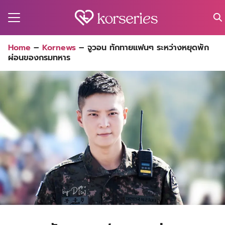
Skip
to
content
Search
Home
–
Kornews
–
จูวอน ทักทายแฟนๆ ระหว่างหยุดพัก
for:
ผ่อนของกรมทหาร
MA
ES
CT
EL
UTY
T
EW
US