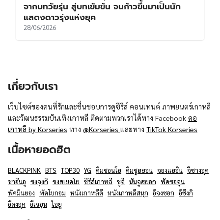
จากบทวัยรุ่น สู่บทเข้มข้น จนก้าวขึ้นมาเป็นนัก
แสดงดาวรุ่งแห่งยุค
28/06/2026
เกี่ยวกับเรา
เว็บไซต์ของคนที่รักและชื่นชอบการดูซีรีส์ คอนเทนต์ ภาพยนตร์เกาหลี
และวัฒนธรรมบันเทิงเกาหลี ติดตามพวกเราได้ทาง Facebook
คอ
เกาหลี by Korseries
ทาง
@Korseries
และทาง
TikTok Korseries
เนื้อหายอดฮิต
BLACKPINK
BTS
TOP30
YG
คิมซอนโฮ
คิมซูฮยอน
จองแฮอิน
จีชางอุค
ชาอึนอู
ซงจุงกิ
ซงฮเยคโย
ซีรีส์เกาหลี
ซูจี
นัมจูฮยอก
พัคซอจุน
พัคมินยอง
พัคโบกอม
หนังเกาหลีดี
หนังเกาหลีสนุก
อีจงซอก
อีซึงกิ
อีดงอุค
อีเจฮุน
ไอยู