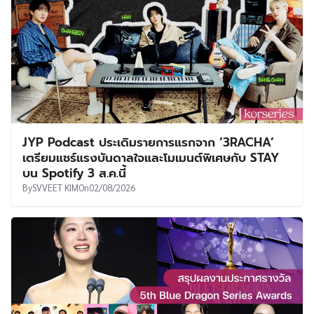
JYP Podcast ประเดิมรายการแรกจาก ‘3RACHA’
เตรียมแชร์แรงบันดาลใจและโมเมนต์พิเศษกับ STAY
บน Spotify 3 ส.ค.นี้
By
SVVEET KIM
On
02/08/2026