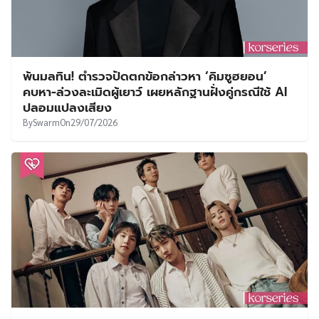
พ้นมลทิน! ตำรวจปัดตกข้อกล่าวหา ‘คิมซูฮยอน’
คบหา-ล่วงละเมิดผู้เยาว์ เผยหลักฐานฝั่งคู่กรณีใช้ AI
ปลอมแปลงเสียง
By
Swarm
On
29/07/2026