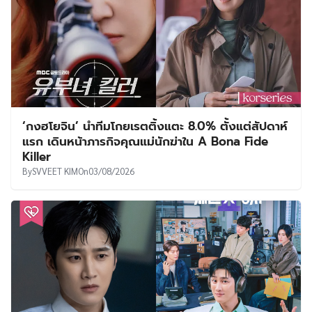
‘กงฮโยจิน’ นำทีมโกยเรตติ้งแตะ 8.0% ตั้งแต่สัปดาห์
แรก เดินหน้าภารกิจคุณแม่นักฆ่าใน A Bona Fide
Killer
By
SVVEET KIM
On
03/08/2026