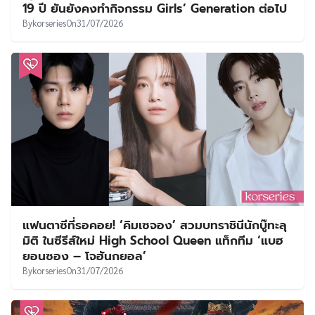
19 ปี ยันยังคงทำกิจกรรม Girls’ Generation ต่อไป
By
korseries
On
31/07/2026
แฟนตาซีที่รอคอย! ‘คิมเซจอง’ สวมบทราชินีนักบู๊ทะลุ
มิติ ในซีรีส์ใหม่ High School Queen แท็กทีม ‘แบฮ
ยอนซอง – โจฮันกยอล’
By
korseries
On
31/07/2026