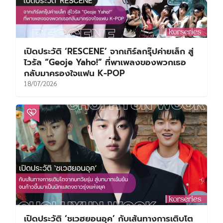
เปิดประวัติ ‘RESCENE’ จากเกิร์ลกรุ๊ปค่ายเล็ก สู่
ไวรัล “Geoje Yaho!” ที่พาเพลงของพวกเธอ
กลับมาครองใจแฟน K-POP
18/07/2026
เปิดประวัติ ‘ชเวฮยอนอุค’ กับเส้นทางการเติบโต