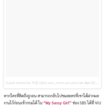
A post shared by 주원 (@zu.won_moon.jun.won)
on
Jan 17, 2018 at 12:23am PST
หากใครที่คิดถึงจูวอน สามารถกลับไปชมละครที่เขาได้ฝากผล
งานไว้ก่อนเข้ากรมได้ ใน
“My Sassy Girl”
ช่อง SBS ได้ที่ VIU