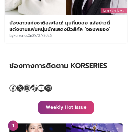
น้องสาวแห่งชาติสละโสด! มุนกึนยอง แจ้งข่าวดี
แต่งงานแฟนหนุ่มนักแสดงมิวสิคัล ‘จองพยอง’
By
korseries
On
29/07/2026
ช่องทางการติดตาม KORSERIES
Facebook
X
Instagram
TikTok
YouTube
Mail
Weekly Hot Issue