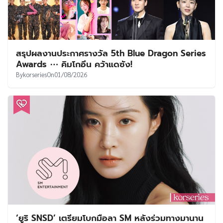
สรุปผลงานประกาศรางวัล 5th Blue Dragon Series
Awards ⋯ คิมโกอึน คว้าแดซัง!
By
korseries
On
01/08/2026
‘ยูริ SNSD’ เตรียมโบกมือลา SM หลังร่วมทางมานาน