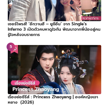
เซอร์ไพรส์! ‘อีกวานฮี – ยูชีอึน’ จาก Single’s
Inferno 3 เปิดตัวคบหาดูใจกัน พัฒนาจากพี่น้องสู่คน
รู้ใจหลังจบรายการ
เรื่องย่อซีรีส์ : Princess Zhaoyang | องค์หญิงเจา
หยาง (2026)