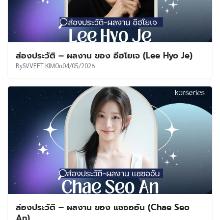
ส่องประวัติ – ผลงาน ของ อีฮโยเจ (Lee Hyo Je)
By
SVVEET KIM
On
04/05/2026
ส่องประวัติ – ผลงาน ของ แชซออัน (Chae Seo
An)