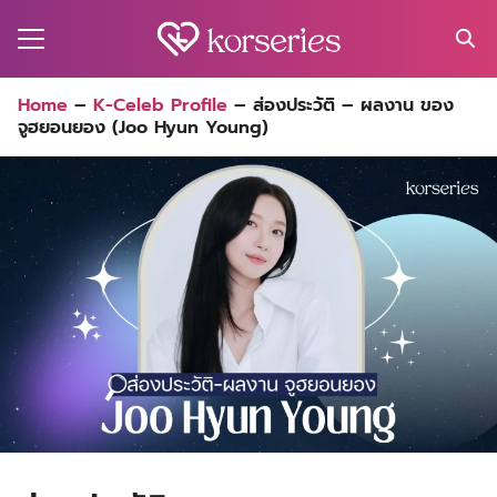
Skip
to
content
Search
Home
–
K-Celeb Profile
–
ส่องประวัติ – ผลงาน ของ
for:
จูฮยอนยอง (Joo Hyun Young)
MA
ES
CT
EL
UTY
T
EW
US