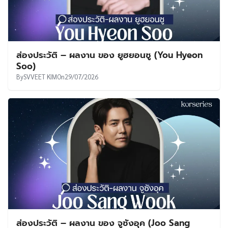
ส่องประวัติ – ผลงาน ของ ยูฮยอนซู (You Hyeon
Soo)
By
SVVEET KIM
On
29/07/2026
ส่องประวัติ – ผลงาน ของ จูซังอุค (Joo Sang