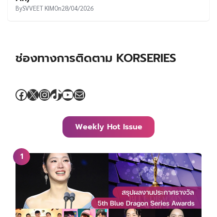
By
SVVEET KIM
On
28/04/2026
ช่องทางการติดตาม KORSERIES
Facebook
X
Instagram
TikTok
YouTube
Mail
Weekly Hot Issue