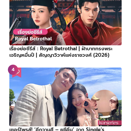
เรื่องย่อซีรีส์ : Royal Betrothal | ฝ่าบาททรงพระ
เจริญหมื่นปี | สัญญาวิวาห์แห่งราชวงศ์ (2026)
เซอร์ไพรส์! ‘อีกวานฮี – ยูชีอึน’ จาก Single’s