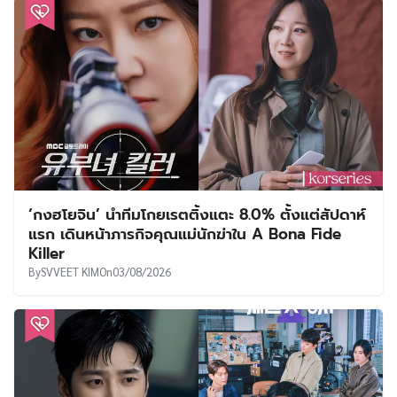
‘กงฮโยจิน’ นำทีมโกยเรตติ้งแตะ 8.0% ตั้งแต่สัปดาห์
แรก เดินหน้าภารกิจคุณแม่นักฆ่าใน A Bona Fide
Killer
By
SVVEET KIM
On
03/08/2026