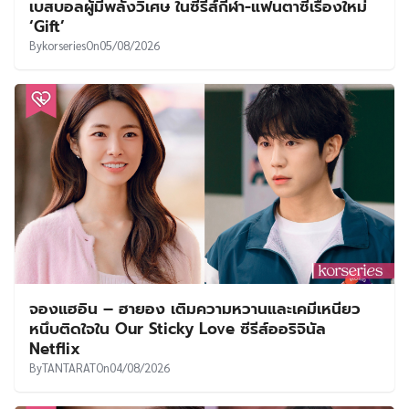
เบสบอลผู้มีพลังวิเศษ ในซีรีส์กีฬา-แฟนตาซีเรื่องใหม่
‘Gift’
By
korseries
On
05/08/2026
จองแฮอิน – ฮายอง เติมความหวานและเคมีเหนียว
หนึบติดใจใน Our Sticky Love ซีรีส์ออริจินัล
Netflix
By
TANTARAT
On
04/08/2026