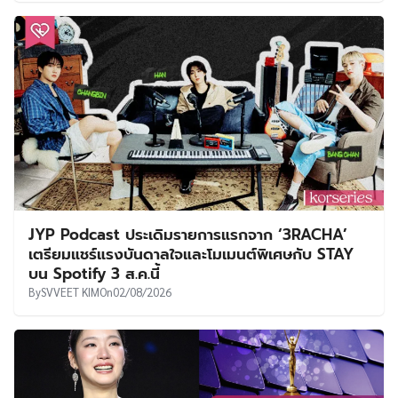
JYP Podcast ประเดิมรายการแรกจาก ‘3RACHA’
เตรียมแชร์แรงบันดาลใจและโมเมนต์พิเศษกับ STAY
บน Spotify 3 ส.ค.นี้
By
SVVEET KIM
On
02/08/2026