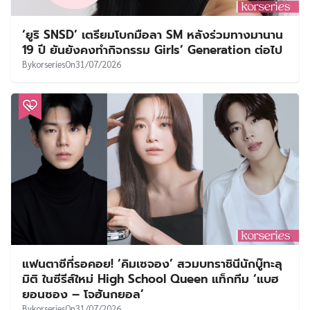
‘ยูริ SNSD’ เตรียมโบกมือลา SM หลังร่วมทางมานาน
19 ปี ยันยังคงทำกิจกรรม Girls’ Generation ต่อไป
By
korseries
On
31/07/2026
แฟนตาซีที่รอคอย! ‘คิมเซจอง’ สวมบทราชินีนักบู๊ทะลุ
มิติ ในซีรีส์ใหม่ High School Queen แท็กทีม ‘แบฮ
ยอนซอง – โจฮันกยอล’
By
korseries
On
31/07/2026