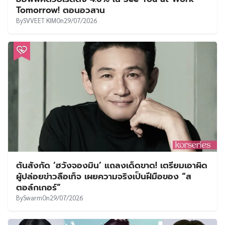
Tomorrow! ตอนอวสาน
By
SVVEET KIM
On
29/07/2026
ต้นสังกัด ‘ฮวังจองมิน’ แถลงเด็ดขาด! เตรียมเอาผิด
ผู้ปล่อยข่าวลือเท็จ เผยความจริงเป็นฝีมือของ “ส
ตอล์กเกอร์”
By
Swarm
On
29/07/2026