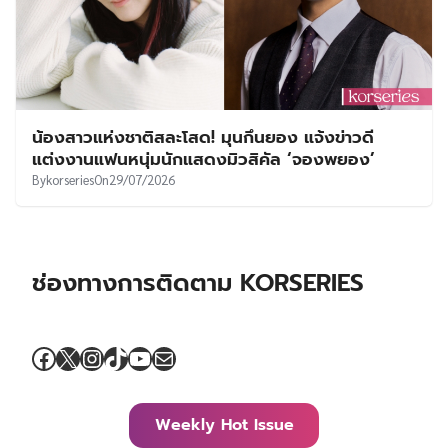
น้องสาวแห่งชาติสละโสด! มุนกึนยอง แจ้งข่าวดี
แต่งงานแฟนหนุ่มนักแสดงมิวสิคัล ‘จองพยอง’
By
korseries
On
29/07/2026
ช่องทางการติดตาม KORSERIES
Facebook
X
Instagram
TikTok
YouTube
Mail
Weekly Hot Issue