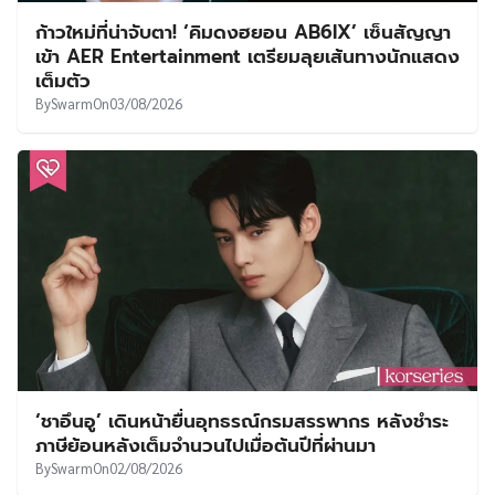
ก้าวใหม่ที่น่าจับตา! ‘คิมดงฮยอน AB6IX’ เซ็นสัญญา
เข้า AER Entertainment เตรียมลุยเส้นทางนักแสดง
เต็มตัว
By
Swarm
On
03/08/2026
‘ชาอึนอู’ เดินหน้ายื่นอุทธรณ์กรมสรรพากร หลังชำระ
ภาษีย้อนหลังเต็มจำนวนไปเมื่อต้นปีที่ผ่านมา
By
Swarm
On
02/08/2026