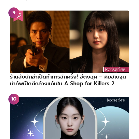
ร้านลับนักฆ่าเปิดทำการอีกครั้ง! อีดงอุค – คิมฮเยจุน
นำทัพเปิดศึกล้างแค้นใน A Shop for Killers 2