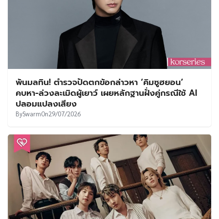
พ้นมลทิน! ตำรวจปัดตกข้อกล่าวหา ‘คิมซูฮยอน’
คบหา-ล่วงละเมิดผู้เยาว์ เผยหลักฐานฝั่งคู่กรณีใช้ AI
ปลอมแปลงเสียง
By
Swarm
On
29/07/2026