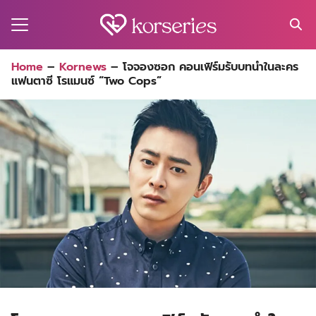
Skip
to
content
Search
Home
–
Kornews
–
โจจองซอก คอนเฟิร์มรับบทนำในละคร
for:
แฟนตาซี โรแมนซ์ “Two Cops”
MA
ES
CT
EL
UTY
T
EW
US