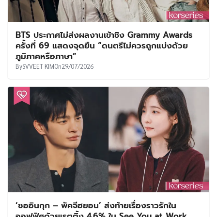
BTS ประกาศไม่ส่งผลงานเข้าชิง Grammy Awards
ครั้งที่ 69 แสดงจุดยืน “ดนตรีไม่ควรถูกแบ่งด้วย
ภูมิภาคหรือภาษา”
By
SVVEET KIM
On
29/07/2026
‘ซออินกุก – พัคจีฮยอน’ ส่งท้ายเรื่องราวรักใน
ออฟฟิศด้วยเรตติ้ง 4.6% ใน See You at Work