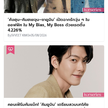
‘คังฮุน–คิมฮเยจุน–ชาอูมิน’ เปิดฉากรักวุ่น ๆ ใน
ออฟฟิศ ใน My Bias, My Boss ด้วยเรตติ้ง
4.226%
By
SVVEET KIM
On
05/08/2026
คอนเฟิร์มคัมแบ็ก! ‘คิมอูบิน’ เตรียมสวมบทโค้ช