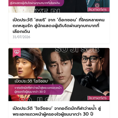
เปิดประวัติ ‘ฮเยริ’ จาก ‘ด็อกซอน’ ที่ใครหลายคน
ตกหลุมรัก สู่นักแสดงผู้เติบโตผ่านทุกบทบาทที่
เลือกเดิน
31/07/2026
เปิดประวัติ ‘โซจีซอบ’ จากอดีตนักกีฬาว่ายน้ำ สู่
พระเอกแถวหน้าผู้ครองใจผู้ชมมากว่า 30 ปี