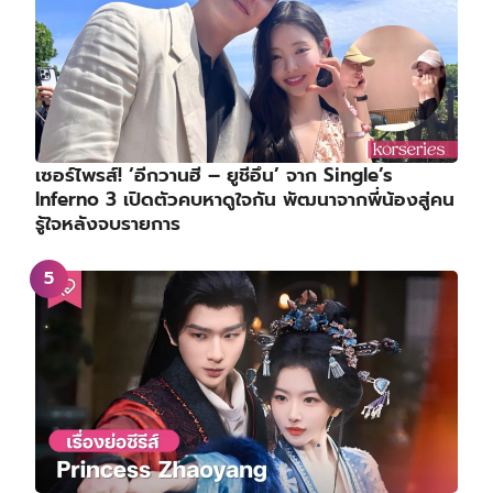
เซอร์ไพรส์! ‘อีกวานฮี – ยูชีอึน’ จาก Single’s
Inferno 3 เปิดตัวคบหาดูใจกัน พัฒนาจากพี่น้องสู่คน
รู้ใจหลังจบรายการ