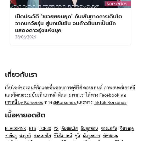
เปิดประวัติ ‘ชเวฮยอนอุค’ กับเส้นทางการเติบโต
จากบทวัยรุ่น สู่บทเข้มข้น จนก้าวขึ้นมาเป็นนัก
แสดงดาวรุ่งแห่งยุค
28/06/2026
เกี่ยวกับเรา
เว็บไซต์ของคนที่รักและชื่นชอบการดูซีรีส์ คอนเทนต์ ภาพยนตร์เกาหลี
และวัฒนธรรมบันเทิงเกาหลี ติดตามพวกเราได้ทาง Facebook
คอ
เกาหลี by Korseries
ทาง
@Korseries
และทาง
TikTok Korseries
เนื้อหายอดฮิต
BLACKPINK
BTS
TOP30
YG
คิมซอนโฮ
คิมซูฮยอน
จองแฮอิน
จีชางอุค
ชาอึนอู
ซงจุงกิ
ซงฮเยคโย
ซีรีส์เกาหลี
ซูจี
นัมจูฮยอก
พัคซอจุน