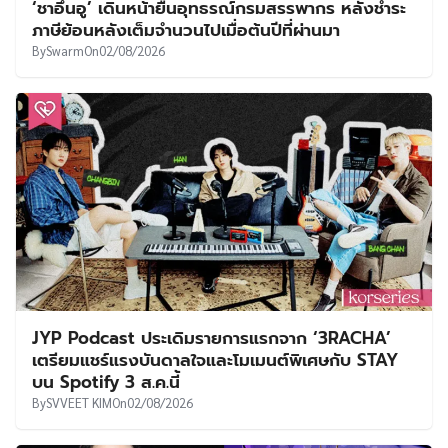
‘ชาอึนอู’ เดินหน้ายื่นอุทธรณ์กรมสรรพากร หลังชำระ
ภาษีย้อนหลังเต็มจำนวนไปเมื่อต้นปีที่ผ่านมา
By
Swarm
On
02/08/2026
JYP Podcast ประเดิมรายการแรกจาก ‘3RACHA’
เตรียมแชร์แรงบันดาลใจและโมเมนต์พิเศษกับ STAY
บน Spotify 3 ส.ค.นี้
By
SVVEET KIM
On
02/08/2026