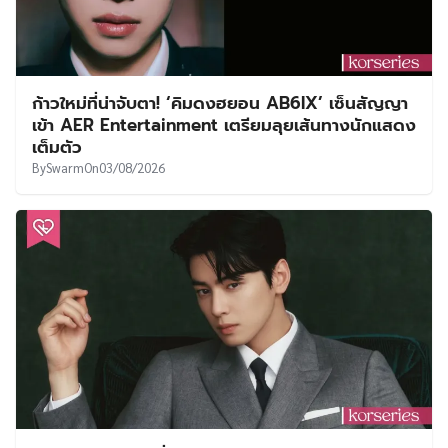
ก้าวใหม่ที่น่าจับตา! ‘คิมดงฮยอน AB6IX’ เซ็นสัญญา
เข้า AER Entertainment เตรียมลุยเส้นทางนักแสดง
เต็มตัว
By
Swarm
On
03/08/2026