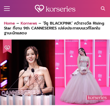
Skip
to
content
Search
Home
–
Kornews
–
‘จีซู BLACKPINK’ คว้ารางวัล Rising
for:
Star ที่งาน 9th CANNESERIES เปล่งประกายบนเวทีโลกใน
MA
ฐานะนักแสดง
ES
CT
EL
UTY
T
EW
US