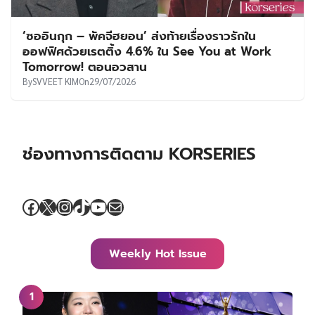
‘ซออินกุก – พัคจีฮยอน’ ส่งท้ายเรื่องราวรักใน
ออฟฟิศด้วยเรตติ้ง 4.6% ใน See You at Work
Tomorrow! ตอนอวสาน
By
SVVEET KIM
On
29/07/2026
ช่องทางการติดตาม KORSERIES
Facebook
X
Instagram
TikTok
YouTube
Mail
Weekly Hot Issue