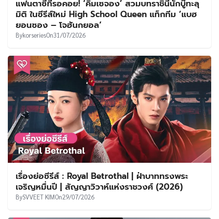
แฟนตาซีที่รอคอย! ‘คิมเซจอง’ สวมบทราชินีนักบู๊ทะลุ
มิติ ในซีรีส์ใหม่ High School Queen แท็กทีม ‘แบฮ
ยอนซอง – โจฮันกยอล’
By
korseries
On
31/07/2026
เรื่องย่อซีรีส์ : Royal Betrothal | ฝ่าบาททรงพระ
เจริญหมื่นปี | สัญญาวิวาห์แห่งราชวงศ์ (2026)
By
SVVEET KIM
On
29/07/2026