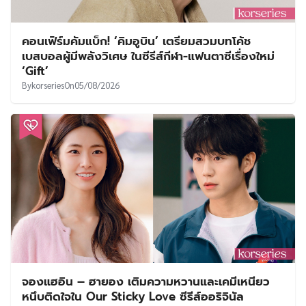
คอนเฟิร์มคัมแบ็ก! ‘คิมอูบิน’ เตรียมสวมบทโค้ช
เบสบอลผู้มีพลังวิเศษ ในซีรีส์กีฬา-แฟนตาซีเรื่องใหม่
‘Gift’
By
korseries
On
05/08/2026
จองแฮอิน – ฮายอง เติมความหวานและเคมีเหนียว
หนึบติดใจใน Our Sticky Love ซีรีส์ออริจินัล