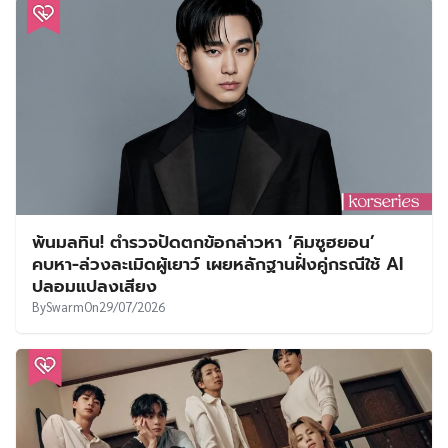
พ้นมลทิน! ตำรวจปัดตกข้อกล่าวหา ‘คิมซูฮยอน’
คบหา-ล่วงละเมิดผู้เยาว์ เผยหลักฐานฝั่งคู่กรณีใช้ AI
ปลอมแปลงเสียง
By
Swarm
On
29/07/2026