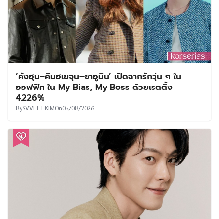
‘คังฮุน–คิมฮเยจุน–ชาอูมิน’ เปิดฉากรักวุ่น ๆ ใน
ออฟฟิศ ใน My Bias, My Boss ด้วยเรตติ้ง
4.226%
By
SVVEET KIM
On
05/08/2026