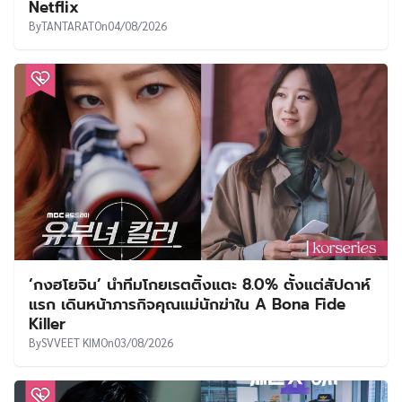
Netflix
By
TANTARAT
On
04/08/2026
‘กงฮโยจิน’ นำทีมโกยเรตติ้งแตะ 8.0% ตั้งแต่สัปดาห์
แรก เดินหน้าภารกิจคุณแม่นักฆ่าใน A Bona Fide
Killer
By
SVVEET KIM
On
03/08/2026