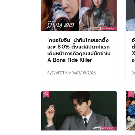
‘กงฮโยจิน’ นำทีมโกยเรตติ้ง
อ
แตะ 8.0% ตั้งแต่สัปดาห์แรก
ต
เดินหน้าภารกิจคุณแม่นักฆ่าใน
X
A Bona Fide Killer
จ
By
SVVEET KIM
On
03/08/2026
B