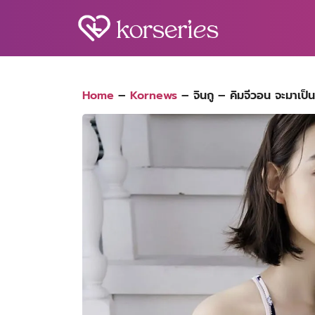
Skip
to
content
S
fo
Home
–
Kornews
–
จินกู – คิมจีวอน จะมาเป