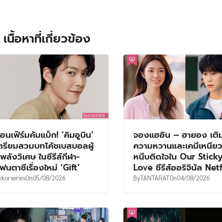
เนื้อหาที่เกี่ยวข้อง
อนเฟิร์มคัมแบ็ก! ‘คิมอูบิน’
จองแฮอิน – ฮายอง เติ
ตรียมสวมบทโค้ชเบสบอลผู้
ความหวานและเคมีเหนีย
ีพลังวิเศษ ในซีรีส์กีฬา-
หนึบติดใจใน Our Stick
ฟนตาซีเรื่องใหม่ ‘Gift’
Love ซีรีส์ออริจินัล Net
y
korseries
On
05/08/2026
By
TANTARAT
On
04/08/2026