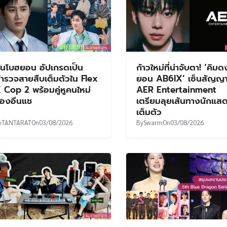
ันโบฮยอน อัปเกรดเป็น
ก้าวใหม่ที่น่าจับตา! ‘คิม
ำรวจสายสืบเต็มตัวใน Flex
ยอน AB6IX’ เซ็นสัญญาเ
 Cop 2 พร้อมคู่หูคนใหม่
AER Entertainment
องอึนแช
เตรียมลุยเส้นทางนักแส
เต็มตัว
y
TANTARAT
On
03/08/2026
By
Swarm
On
03/08/2026