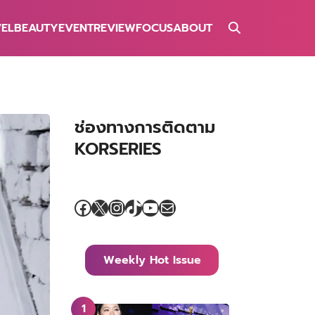
VEL
BEAUTY
EVENT
REVIEW
FOCUS
ABOUT
ช่องทางการติดตาม
KORSERIES
Facebook
X
Instagram
TikTok
YouTube
Mail
Weekly Hot Issue