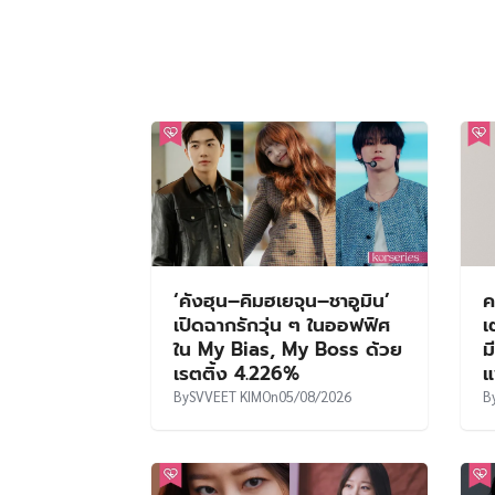
‘คังฮุน–คิมฮเยจุน–ชาอูมิน’
ค
เปิดฉากรักวุ่น ๆ ในออฟฟิศ
เ
ใน My Bias, My Boss ด้วย
ม
เรตติ้ง 4.226%
แ
By
SVVEET KIM
On
05/08/2026
B