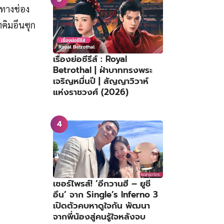
ทางช่อง
ทคิมอึนซุก
เรื่องย่อซีรีส์ : Royal
Betrothal | ฝ่าบาททรงพระ
เจริญหมื่นปี | สัญญาวิวาห์
แห่งราชวงศ์ (2026)
เซอร์ไพรส์! ‘อีกวานฮี – ยูชี
อึน’ จาก Single’s Inferno 3
เปิดตัวคบหาดูใจกัน พัฒนา
จากพี่น้องสู่คนรู้ใจหลังจบ