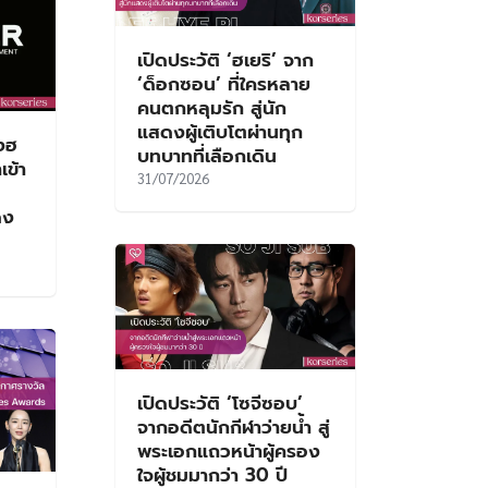
เปิดประวัติ ‘ฮเยริ’ จาก
‘ด็อกซอน’ ที่ใครหลาย
คนตกหลุมรัก สู่นัก
แสดงผู้เติบโตผ่านทุก
ดงฮ
บทบาทที่เลือกเดิน
ข้า
31/07/2026
ดง
เปิดประวัติ ‘โซจีซอบ’
จากอดีตนักกีฬาว่ายน้ำ สู่
พระเอกแถวหน้าผู้ครอง
ใจผู้ชมมากว่า 30 ปี