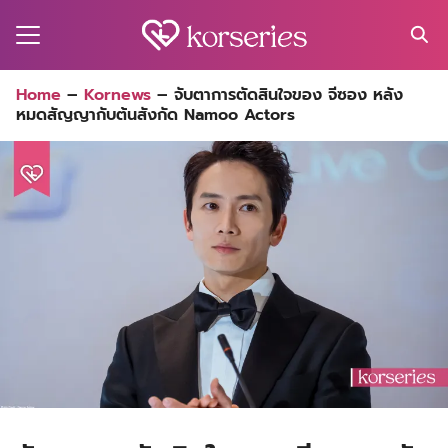
Skip
to
content
Search
Home
–
Kornews
–
จับตาการตัดสินใจของ จีซอง หลัง
for:
หมดสัญญากับต้นสังกัด Namoo Actors
MA
ES
CT
EL
UTY
T
EW
US