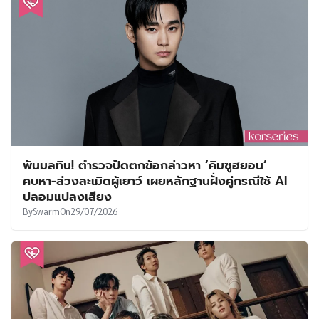
พ้นมลทิน! ตำรวจปัดตกข้อกล่าวหา ‘คิมซูฮยอน’
คบหา-ล่วงละเมิดผู้เยาว์ เผยหลักฐานฝั่งคู่กรณีใช้ AI
ปลอมแปลงเสียง
By
Swarm
On
29/07/2026