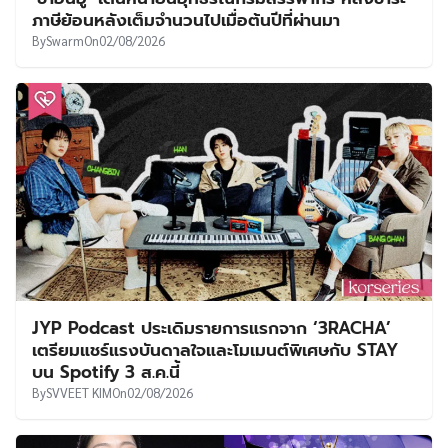
ภาษีย้อนหลังเต็มจำนวนไปเมื่อต้นปีที่ผ่านมา
By
Swarm
On
02/08/2026
JYP Podcast ประเดิมรายการแรกจาก ‘3RACHA’
เตรียมแชร์แรงบันดาลใจและโมเมนต์พิเศษกับ STAY
บน Spotify 3 ส.ค.นี้
By
SVVEET KIM
On
02/08/2026