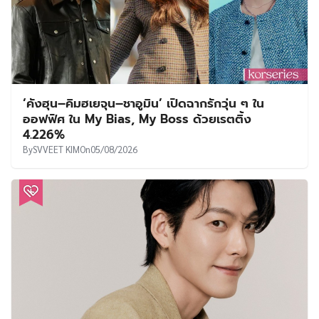
‘คังฮุน–คิมฮเยจุน–ชาอูมิน’ เปิดฉากรักวุ่น ๆ ใน
ออฟฟิศ ใน My Bias, My Boss ด้วยเรตติ้ง
4.226%
By
SVVEET KIM
On
05/08/2026