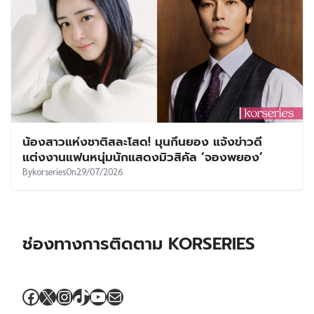
น้องสาวแห่งชาติสละโสด! มุนกึนยอง แจ้งข่าวดี
แต่งงานแฟนหนุ่มนักแสดงมิวสิคัล ‘จองพยอง’
By
korseries
On
29/07/2026
ช่องทางการติดตาม KORSERIES
Facebook
X
Instagram
TikTok
YouTube
Mail