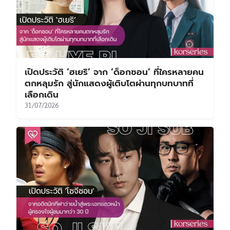
เปิดประวัติ ‘ฮเยริ’ จาก ‘ด็อกซอน’ ที่ใครหลายคน
ตกหลุมรัก สู่นักแสดงผู้เติบโตผ่านทุกบทบาทที่
เลือกเดิน
31/07/2026