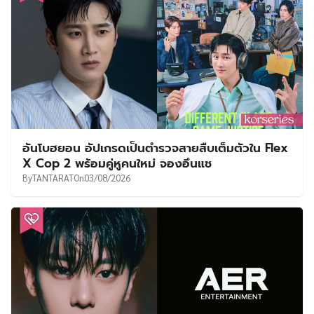
อันโบฮยอน อัปเกรดเป็นตำรวจสายสืบเต็มตัวใน Flex
X Cop 2 พร้อมคู่หูคนใหม่ จองอึนแช
By
TANTARAT
On
03/08/2026