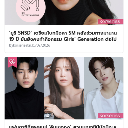
‘ยูริ SNSD’ เตรียมโบกมือลา SM หลังร่วมทางมานาน
19 ปี ยันยังคงทำกิจกรรม Girls’ Generation ต่อไป
By
korseries
On
31/07/2026
แฟนตาซีที่รอคอย! ‘คิมเซจอง’ สวมบทราชินีนักบู๊ทะลุ