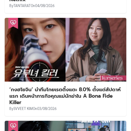
By
TANTARAT
On
04/08/2026
‘กงฮโยจิน’ นำทีมโกยเรตติ้งแตะ 8.0% ตั้งแต่สัปดาห์
แรก เดินหน้าภารกิจคุณแม่นักฆ่าใน A Bona Fide
Killer
By
SVVEET KIM
On
03/08/2026