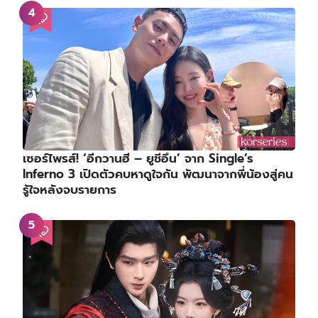
เซอร์ไพรส์! ‘อีกวานฮี – ยูชีอึน’ จาก Single’s
Inferno 3 เปิดตัวคบหาดูใจกัน พัฒนาจากพี่น้องสู่คน
รู้ใจหลังจบรายการ