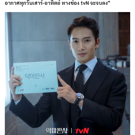
อากาศทุกวันเสาร์-อาทิตย์ ทางช่อง tvN จะจบลง”