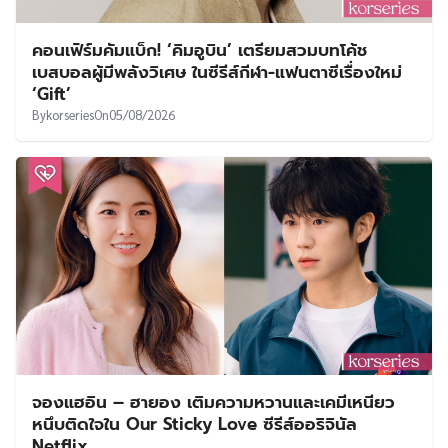
คอนเฟิร์มคัมแบ็ก! ‘คิมอูบิน’ เตรียมสวมบทโค้ช
เบสบอลผู้มีพลังวิเศษ ในซีรีส์กีฬา-แฟนตาซีเรื่องใหม่
‘Gift’
By
korseries
On
05/08/2026
จองแฮอิน – ฮายอง เติมความหวานและเคมีเหนียว
หนึบติดใจใน Our Sticky Love ซีรีส์ออริจินัล
Netflix