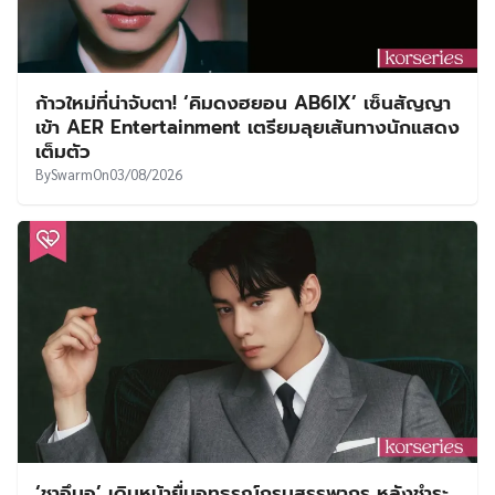
ก้าวใหม่ที่น่าจับตา! ‘คิมดงฮยอน AB6IX’ เซ็นสัญญา
เข้า AER Entertainment เตรียมลุยเส้นทางนักแสดง
เต็มตัว
By
Swarm
On
03/08/2026
‘ชาอึนอู’ เดินหน้ายื่นอุทธรณ์กรมสรรพากร หลังชำระ