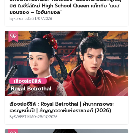
มิติ ในซีรีส์ใหม่ High School Queen แท็กทีม ‘แบฮ
ยอนซอง – โจฮันกยอล’
By
korseries
On
31/07/2026
เรื่องย่อซีรีส์ : Royal Betrothal | ฝ่าบาททรงพระ
เจริญหมื่นปี | สัญญาวิวาห์แห่งราชวงศ์ (2026)
By
SVVEET KIM
On
29/07/2026