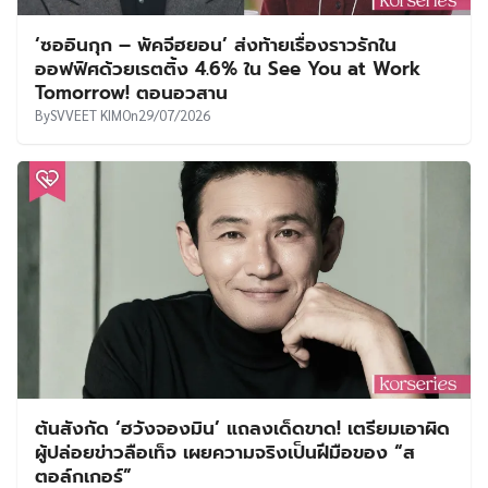
‘ซออินกุก – พัคจีฮยอน’ ส่งท้ายเรื่องราวรักใน
ออฟฟิศด้วยเรตติ้ง 4.6% ใน See You at Work
Tomorrow! ตอนอวสาน
By
SVVEET KIM
On
29/07/2026
ต้นสังกัด ‘ฮวังจองมิน’ แถลงเด็ดขาด! เตรียมเอาผิด
ผู้ปล่อยข่าวลือเท็จ เผยความจริงเป็นฝีมือของ “ส
ตอล์กเกอร์”