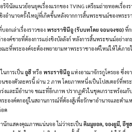
ริจินัลแนวย้อนยุคเรื่องแรกของ TVING เตรียมถ่ายทอดเรื่องร
ชิงอำนาจครั้งใหญ่ที่เกิดขึ้นหลังจากการสิ้นพระชนม์ของพระร
ที่บอกเล่าเรื่องราวของ
พระราชินีอู (รับบทโดย จอนจงซอ)
ที่
าองค์ชายที่ต้องการแย่งชิงบัลลังก์ หลังการสิ้นพระชนม์อย่างก
ณะที่พระองค์จะต้องพยายามหาพระราชาองค์ใหม่ให้ได้ภาย
ในการเป็น
อูฮี
หรือ
พระราชินีอู
แห่งอาณาจักรกูโครยอ ซึ่ง
้อนของตัวละครนี้ ผ่าน 2 ภาพ โดยภาพหนึ่งเป็นโปสเตอร์ที่พร
กร่งและมีอำนาจ ขณะที่อีกภาพ ปรากฏตัวในชุดเกราะพร้อมกับธน
อพระองค์ตกอยู่ในสถานการณ์ที่ต้องสู้เพื่อรักษาอำนาจและตำแ
ือด
เหล่านักแสดงคุณภาพแน่นจอ ไม่ว่าจะเป็น
คิมมูยอล, จองยูมี, อีซ