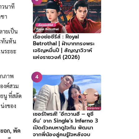
าวนาที
าชา
กลายเป็น
เรื่องย่อซีรีส์ : Royal
ะทันหัน
Betrothal | ฝ่าบาททรงพระ
เจริญหมื่นปี | สัญญาวิวาห์
ในระยะ
แห่งราชวงศ์ (2026)
จากภาพ
ะองค์สวม
ู ที่สลัด
หน่งของ
เซอร์ไพรส์! ‘อีกวานฮี – ยูชี
อึน’ จาก Single’s Inferno 3
เปิดตัวคบหาดูใจกัน พัฒนา
ูฮยอก, พัค
จากพี่น้องสู่คนรู้ใจหลังจบ