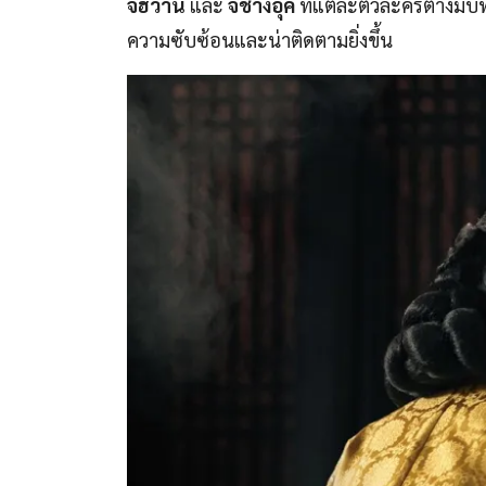
จีฮวาน
และ
จีชางอุค
ที่แต่ละตัวละครต่างมี
ความซับซ้อนและน่าติดตามยิ่งขึ้น