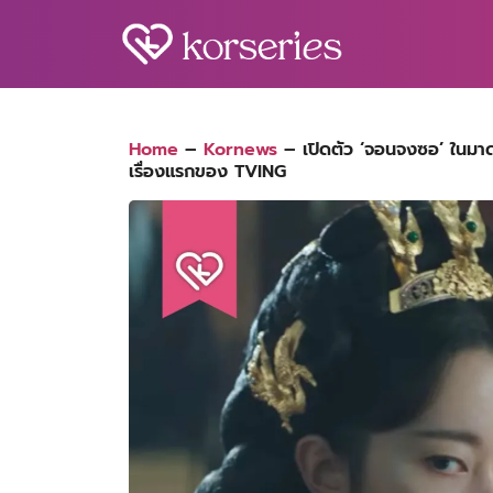
Skip
to
content
S
fo
Home
–
Kornews
–
เปิดตัว ‘จอนจงซอ’ ในมาดพ
เรื่องแรกของ TVING