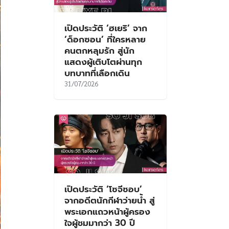
เปิดประวัติ ‘ฮเยริ’ จาก
‘ด็อกซอน’ ที่ใครหลาย
คนตกหลุมรัก สู่นัก
แสดงผู้เติบโตผ่านทุก
บทบาทที่เลือกเดิน
31/07/2026
เปิดประวัติ ‘โซจีซอบ’
จากอดีตนักกีฬาว่ายน้ำ สู่
พระเอกแถวหน้าผู้ครอง
ใจผู้ชมมากว่า 30 ปี