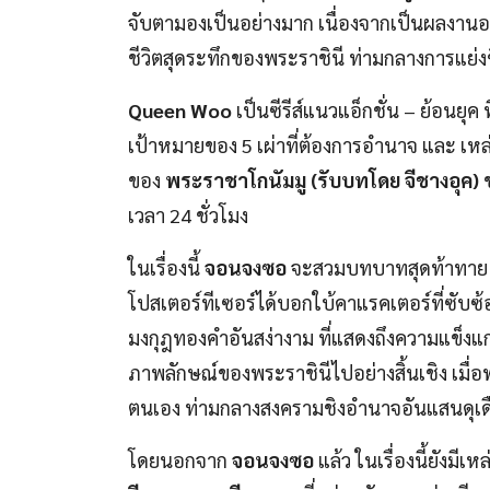
จับตามองเป็นอย่างมาก เนื่องจากเป็นผลงานออ
ชีวิตสุดระทึกของพระราชินี ท่ามกลางการแย่ง
Queen Woo
เป็นซีรีส์แนวแอ็กชั่น – ย้อนยุค 
เป้าหมายของ 5 เผ่าที่ต้องการอำนาจ และ เหล่
ของ
พระราชาโกนัมมู (รับบทโดย จีชางอุค)
ข
เวลา 24 ชั่วโมง
ในเรื่องนี้
จอนจงซอ
จะสวมบทบาทสุดท้าทาย 
โปสเตอร์ทีเซอร์ได้บอกใบ้คาแรคเตอร์ที่ซับซ
มงกุฎทองคำอันสง่างาม ที่แสดงถึงความแข็งแ
ภาพลักษณ์ของพระราชินีไปอย่างสิ้นเชิง เมื่
ตนเอง ท่ามกลางสงครามชิงอำนาจอันแสนดุเด
โดยนอกจาก
จอนจงซอ
แล้ว ในเรื่องนี้ยังมี