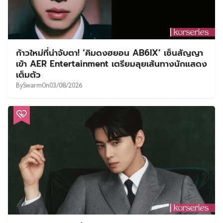
ก้าวใหม่ที่น่าจับตา! ‘คิมดงฮยอน AB6IX’ เซ็นสัญญา
เข้า AER Entertainment เตรียมลุยเส้นทางนักแสดง
เต็มตัว
By
Swarm
On
03/08/2026