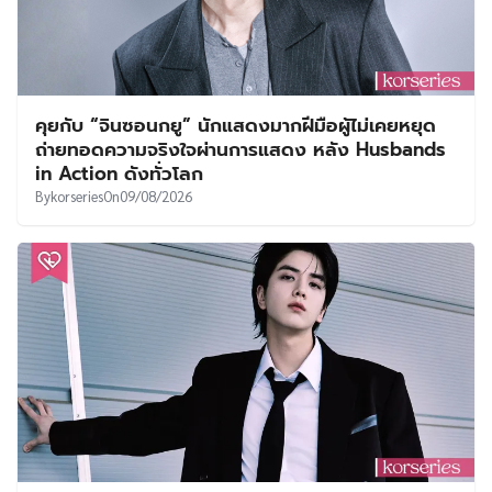
คุยกับ “จินซอนกยู” นักแสดงมากฝีมือผู้ไม่เคยหยุด
ถ่ายทอดความจริงใจผ่านการแสดง หลัง Husbands
in Action ดังทั่วโลก
By
korseries
On
09/08/2026