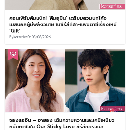
คอนเฟิร์มคัมแบ็ก! ‘คิมอูบิน’ เตรียมสวมบทโค้ช
เบสบอลผู้มีพลังวิเศษ ในซีรีส์กีฬา-แฟนตาซีเรื่องใหม่
‘Gift’
By
korseries
On
05/08/2026
จองแฮอิน – ฮายอง เติมความหวานและเคมีเหนียว
หนึบติดใจใน Our Sticky Love ซีรีส์ออริจินัล