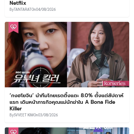
Netflix
By
TANTARAT
On
04/08/2026
‘กงฮโยจิน’ นำทีมโกยเรตติ้งแตะ 8.0% ตั้งแต่สัปดาห์
แรก เดินหน้าภารกิจคุณแม่นักฆ่าใน A Bona Fide
Killer
By
SVVEET KIM
On
03/08/2026