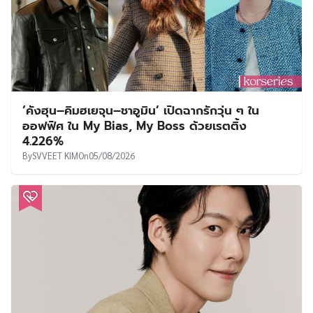
‘คังฮุน–คิมฮเยจุน–ชาอูมิน’ เปิดฉากรักวุ่น ๆ ใน
ออฟฟิศ ใน My Bias, My Boss ด้วยเรตติ้ง
4.226%
By
SVVEET KIM
On
05/08/2026