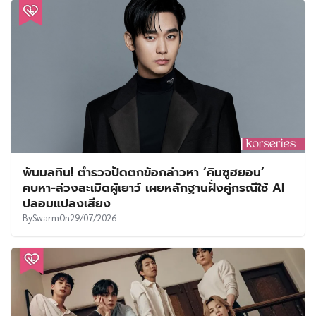
พ้นมลทิน! ตำรวจปัดตกข้อกล่าวหา ‘คิมซูฮยอน’
คบหา-ล่วงละเมิดผู้เยาว์ เผยหลักฐานฝั่งคู่กรณีใช้ AI
ปลอมแปลงเสียง
By
Swarm
On
29/07/2026