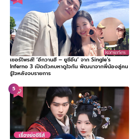
เซอร์ไพรส์! ‘อีกวานฮี – ยูชีอึน’ จาก Single’s
Inferno 3 เปิดตัวคบหาดูใจกัน พัฒนาจากพี่น้องสู่คน
รู้ใจหลังจบรายการ