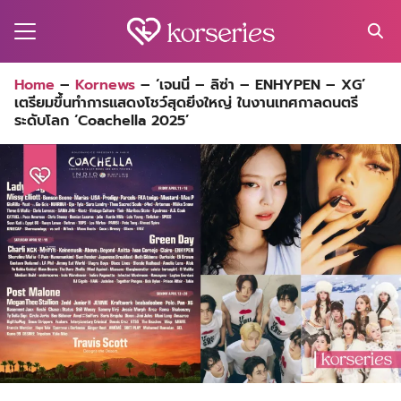
Skip
to
content
Search
Home
–
Kornews
–
‘เจนนี่ – ลิซ่า – ENHYPEN – XG’
for:
เตรียมขึ้นทำการแสดงโชว์สุดยิ่งใหญ่ ในงานเทศกาลดนตรี
MA
ระดับโลก ‘Coachella 2025’
ES
CT
EL
UTY
T
EW
US