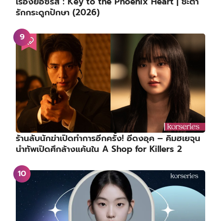
เรื่องย่อซีรีส์ : Key to the Phoenix Heart | ชะตา
รักกระดูกปักษา (2026)
ร้านลับนักฆ่าเปิดทำการอีกครั้ง! อีดงอุค – คิมฮเยจุน
นำทัพเปิดศึกล้างแค้นใน A Shop for Killers 2