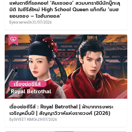
แฟนตาซีที่รอคอย! ‘คิมเซจอง’ สวมบทราชินีนักบู๊ทะลุ
มิติ ในซีรีส์ใหม่ High School Queen แท็กทีม ‘แบฮ
ยอนซอง – โจฮันกยอล’
By
korseries
On
31/07/2026
เรื่องย่อซีรีส์ : Royal Betrothal | ฝ่าบาททรงพระ
เจริญหมื่นปี | สัญญาวิวาห์แห่งราชวงศ์ (2026)
By
SVVEET KIM
On
29/07/2026