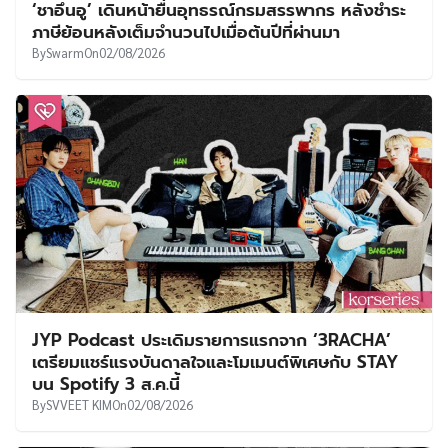
‘ชาอึนอู’ เดินหน้ายื่นอุทธรณ์กรมสรรพากร หลังชำระ
ภาษีย้อนหลังเต็มจำนวนไปเมื่อต้นปีที่ผ่านมา
By
Swarm
On
02/08/2026
JYP Podcast ประเดิมรายการแรกจาก ‘3RACHA’
เตรียมแชร์แรงบันดาลใจและโมเมนต์พิเศษกับ STAY
บน Spotify 3 ส.ค.นี้
By
SVVEET KIM
On
02/08/2026