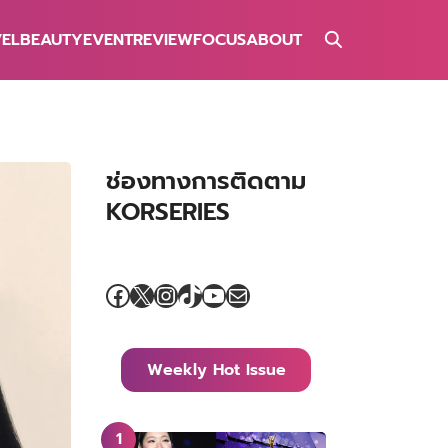
VEL
BEAUTY
EVENT
REVIEW
FOCUS
ABOUT
ช่องทางการติดตาม
KORSERIES
Facebook
X
Instagram
TikTok
YouTube
Mail
Weekly Hot Issue