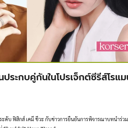
้นประกบคู่กันในโปรเจ็กต์ซีรีส์โรแ
ฟินระดับ ฟิสิกส์ เคมี ชีวะ กับข่าวการยืนยันการพิจารณาบทนำร่ว