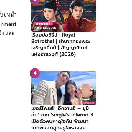
รับบทนำ
inment
ริง และ
เรื่องย่อซีรีส์ : Royal
Betrothal | ฝ่าบาททรงพระ
เจริญหมื่นปี | สัญญาวิวาห์
แห่งราชวงศ์ (2026)
เซอร์ไพรส์! ‘อีกวานฮี – ยูชี
อึน’ จาก Single’s Inferno 3
เปิดตัวคบหาดูใจกัน พัฒนา
จากพี่น้องสู่คนรู้ใจหลังจบ