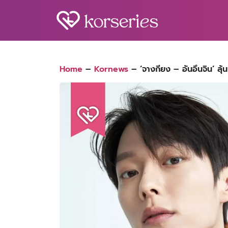
Skip
to
content
S
fo
Home
–
Kornews
–
‘จางกียง – อันอึนจิน’ ลุ้