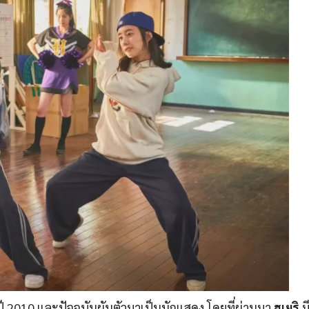
ี 2010 และปัจจุบันผันตัวมาเป็นนักแสดง โดยที่ผ่านมา
ฮเยริ
ม