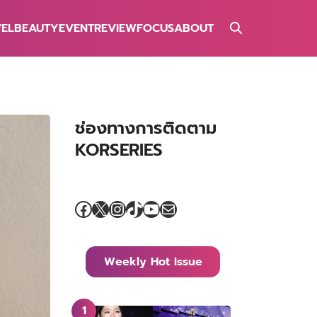
VEL
BEAUTY
EVENT
REVIEW
FOCUS
ABOUT
ช่องทางการติดตาม
KORSERIES
Facebook
X
Instagram
TikTok
YouTube
Mail
Weekly Hot Issue