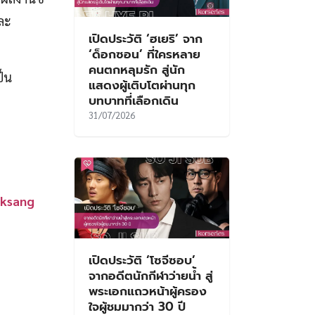
ละ
เปิดประวัติ ‘ฮเยริ’ จาก
‘ด็อกซอน’ ที่ใครหลาย
คนตกหลุมรัก สู่นัก
ป็น
แสดงผู้เติบโตผ่านทุก
บทบาทที่เลือกเดิน
31/07/2026
aeksang
เปิดประวัติ ‘โซจีซอบ’
จากอดีตนักกีฬาว่ายน้ำ สู่
พระเอกแถวหน้าผู้ครอง
ใจผู้ชมมากว่า 30 ปี