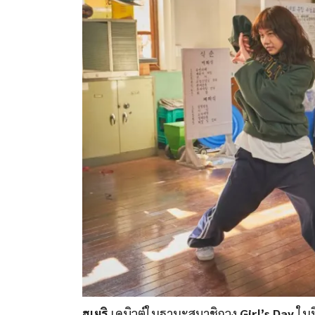
ฮเยริ
เดบิวต์ในฐานะสมาชิกวง
Girl’s Day
ในป