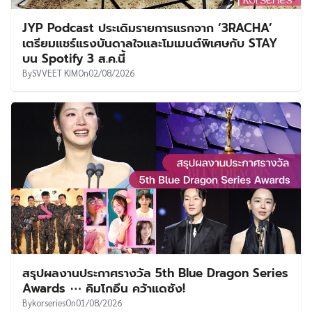
JYP Podcast ประเดิมรายการแรกจาก ‘3RACHA’
เตรียมแชร์แรงบันดาลใจและโมเมนต์พิเศษกับ STAY
บน Spotify 3 ส.ค.นี้
By
SVVEET KIM
On
02/08/2026
สรุปผลงานประกาศรางวัล 5th Blue Dragon Series
Awards ⋯ คิมโกอึน คว้าแดซัง!
By
korseries
On
01/08/2026