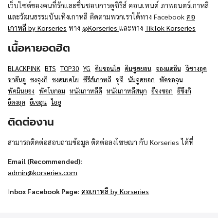
เว็บไซต์ของคนที่รักและชื่นชอบการดูซีรีส์ คอนเทนต์ ภาพยนตร์เกาหลี
และวัฒนธรรมบันเทิงเกาหลี ติดตามพวกเราได้ทาง Facebook
คอ
เกาหลี by Korseries
ทาง
@Korseries
และทาง
TikTok Korseries
เนื้อหายอดฮิต
BLACKPINK
BTS
TOP30
YG
คิมซอนโฮ
คิมซูฮยอน
จองแฮอิน
จีชางอุค
ชาอึนอู
ซงจุงกิ
ซงฮเยคโย
ซีรีส์เกาหลี
ซูจี
นัมจูฮยอก
พัคซอจุน
พัคมินยอง
พัคโบกอม
หนังเกาหลีดี
หนังเกาหลีสนุก
อีจงซอก
อีซึงกิ
อีดงอุค
อีเจฮุน
ไอยู
ติดต่องาน
สามารถติดต่อสอบถามข้อมูล ติดต่อลงโฆษณา กับ Korseries ได้ที่
Email (Recommended):
admin@korseries.com
I
nbox Facebook Page:
คอเกาหลี by Korseries