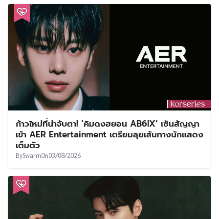
ก้าวใหม่ที่น่าจับตา! ‘คิมดงฮยอน AB6IX’ เซ็นสัญญา
เข้า AER Entertainment เตรียมลุยเส้นทางนักแสดง
เต็มตัว
By
Swarm
On
03/08/2026