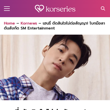
Skip
to
content
Search
Home
–
Kornews
–
เฮนรี่ ตัดสินใจไม่ต่อสัญญา! โบกมือลา
for:
ต้นสังกัด SM Entertainment
MA
ES
CT
EL
UTY
T
EW
US