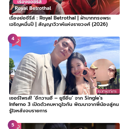
เรื่องย่อซีรีส์ : Royal Betrothal | ฝ่าบาททรงพระ
เจริญหมื่นปี | สัญญาวิวาห์แห่งราชวงศ์ (2026)
เซอร์ไพรส์! ‘อีกวานฮี – ยูชีอึน’ จาก Single’s
Inferno 3 เปิดตัวคบหาดูใจกัน พัฒนาจากพี่น้องสู่คน
รู้ใจหลังจบรายการ