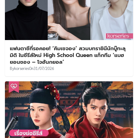
แฟนตาซีที่รอคอย! ‘คิมเซจอง’ สวมบทราชินีนักบู๊ทะลุ
มิติ ในซีรีส์ใหม่ High School Queen แท็กทีม ‘แบฮ
ยอนซอง – โจฮันกยอล’
By
korseries
On
31/07/2026