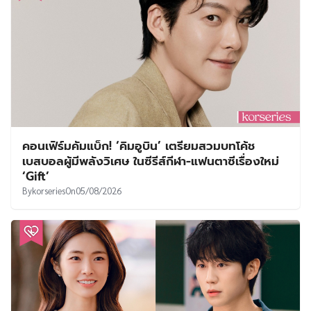
คอนเฟิร์มคัมแบ็ก! ‘คิมอูบิน’ เตรียมสวมบทโค้ช
เบสบอลผู้มีพลังวิเศษ ในซีรีส์กีฬา-แฟนตาซีเรื่องใหม่
‘Gift’
By
korseries
On
05/08/2026