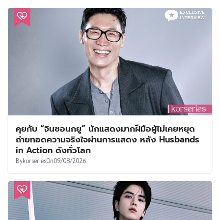
คุยกับ “จินซอนกยู” นักแสดงมากฝีมือผู้ไม่เคยหยุด
ถ่ายทอดความจริงใจผ่านการแสดง หลัง Husbands
in Action ดังทั่วโลก
By
korseries
On
09/08/2026