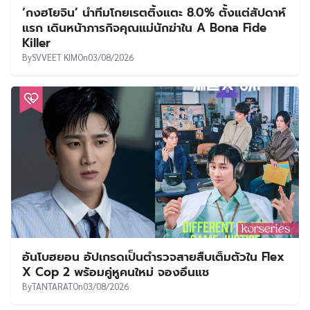
‘กงฮโยจิน’ นำทีมโกยเรตติ้งแตะ 8.0% ตั้งแต่สัปดาห์
แรก เดินหน้าภารกิจคุณแม่นักฆ่าใน A Bona Fide
Killer
By
SVVEET KIM
On
03/08/2026
อันโบฮยอน อัปเกรดเป็นตำรวจสายสืบเต็มตัวใน Flex
X Cop 2 พร้อมคู่หูคนใหม่ จองอึนแช
By
TANTARAT
On
03/08/2026