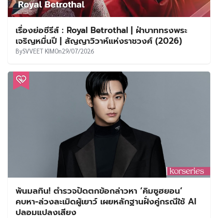
เรื่องย่อซีรีส์ : Royal Betrothal | ฝ่าบาททรงพระ
เจริญหมื่นปี | สัญญาวิวาห์แห่งราชวงศ์ (2026)
By
SVVEET KIM
On
29/07/2026
พ้นมลทิน! ตำรวจปัดตกข้อกล่าวหา ‘คิมซูฮยอน’
คบหา-ล่วงละเมิดผู้เยาว์ เผยหลักฐานฝั่งคู่กรณีใช้ AI
ปลอมแปลงเสียง