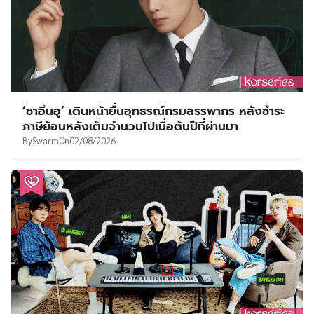
‘ชาอึนอู’ เดินหน้ายื่นอุทธรณ์กรมสรรพากร หลังชำระ
ภาษีย้อนหลังเต็มจำนวนไปเมื่อต้นปีที่ผ่านมา
By
Swarm
On
02/08/2026