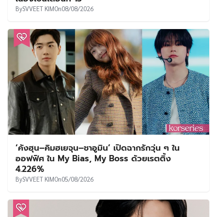
By
SVVEET KIM
On
08/08/2026
‘คังฮุน–คิมฮเยจุน–ชาอูมิน’ เปิดฉากรักวุ่น ๆ ใน
ออฟฟิศ ใน My Bias, My Boss ด้วยเรตติ้ง
4.226%
By
SVVEET KIM
On
05/08/2026