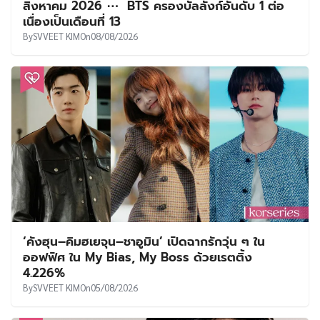
สิงหาคม 2026 ⋯ BTS ครองบัลลังก์อันดับ 1 ต่อ
เนื่องเป็นเดือนที่ 13
By
SVVEET KIM
On
08/08/2026
‘คังฮุน–คิมฮเยจุน–ชาอูมิน’ เปิดฉากรักวุ่น ๆ ใน
ออฟฟิศ ใน My Bias, My Boss ด้วยเรตติ้ง
4.226%
By
SVVEET KIM
On
05/08/2026