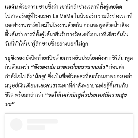
แฮจิน
ด้วยความซาบซึ้งว่า เขานึกถึงช่วงเวลาที่ทั้งคู่เคยติด
โปสเตอร์อยู่ที่โรงละคร La MaMa ในนิวยอร์ก รวมถึงช่วงเวลาที่
เคยทำงานพาร์ตไทม์ในโรงงานด้วยกัน ก่อนจะพูดด้วยน้ำเสียง
ตื้นตันว่า การที่ทั้งคู่ได้มายืนรับรางวัลแดซังบนเวทีเดียวกันใน
วันนี้ทำให้เขารู้สึกซาบซึ้งอย่างบอกไม่ถูก
รยูซึงรยง
ยังปิดท้ายสปีชด้วยการหยิบประโยคดังจากซีรีส์มาพูด
กับตัวเองว่า
“ซึงรยงเอ๋ย นายเหนื่อยมามากแล้ว”
ก่อนส่ง
กำลังใจไปถึง
‘นักซู’
ซึ่งเป็นชื่อตัวละครที่สะท้อนภาพของเหล่า
มนุษย์เงินเดือนและคนธรรมดาที่กำลังพยายามต่อสู้ดิ้นรนกับ
ชีวิต พร้อมกล่าวว่า
“ขอให้เหล่านักซูทั่วประเทศมีความสุข
นะ”