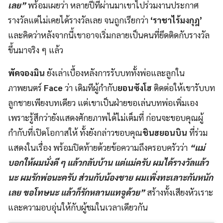
เลย”
พร้อมเผยว่า หลายปีที่ผ่านมาเขาไปร่วมงานประกาศ
รางวัลแต่ไม่เคยได้รางวัลเลย จนถูกเรียกว่า
‘ราชาไร้มงกุฎ’
และคิดว่าหลังจากนี้เขาอาจเริ่มกลายเป็นคนที่ยึดติดกับรางวัล
ขึ้นมาจริง ๆ แล้ว
พัคจองมิน
ยังเล่าเบื้องหลังการรับบททั้งพ่อและลูกใน
ภาพยนตร์
Face
ว่า เดิมทีผู้กำกับ
ยอนซังโฮ
ติดต่อให้เขารับบท
ลูกชายเพียงบทเดียว แต่เขาเป็นฝ่ายขอเล่นบทพ่อเพิ่มเอง
เพราะรู้สึกว่ายังแสดงศักยภาพได้ไม่เต็มที่ ก่อนจะขอบคุณผู้
กำกับที่เปิดโอกาสให้ ทั้งยังกล่าวขอบคุณ
ชินฮยอนบิน
ที่ร่วม
แสดงในเรื่อง พร้อมปิดท้ายด้วยข้อความถึงครอบครัวว่า
“แม่
บอกให้ผมนั่งดี ๆ แล้วกลับบ้าน แต่แม่ครับ ผมได้รางวัลแล้ว
นะ ผมรักพ่อนะครับ ส่วนกับน้องชาย ผมเพิ่งทะเลาะกันหนัก
เลย ขอโทษนะ แล้วก็รักหลานแทจูด้วย”
สร้างทั้งเสียงหัวเราะ
และความอบอุ่นให้กับผู้ชมในเวลาเดียวกัน