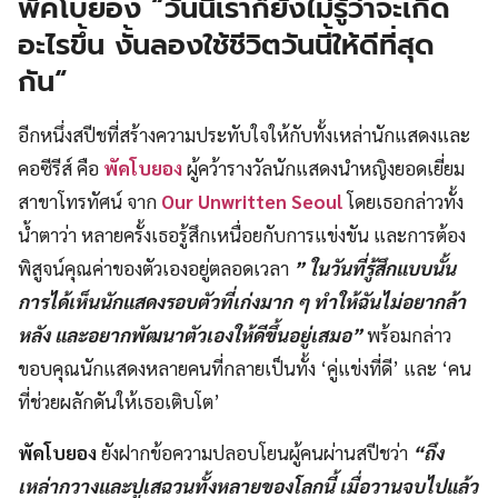
พัคโบยอง “
วันนี้เราก็ยังไม่รู้ว่าจะเกิด
อะไรขึ้น งั้นลองใช้ชีวิตวันนี้ให้ดีที่สุด
กัน
“
อีกหนึ่งสปีชที่สร้างความประทับใจให้กับทั้งเหล่านักแสดงและ
คอซีรีส์ คือ
พัคโบยอง
ผู้คว้ารางวัลนักแสดงนำหญิงยอดเยี่ยม
สาขาโทรทัศน์ จาก
Our Unwritten Seoul
โดยเธอกล่าวทั้ง
น้ำตาว่า หลายครั้งเธอรู้สึกเหนื่อยกับการแข่งขัน และการต้อง
พิสูจน์คุณค่าของตัวเองอยู่ตลอดเวลา
” ในวันที่รู้สึกแบบนั้น
การได้เห็นนักแสดงรอบตัวที่เก่งมาก ๆ ทำให้ฉันไม่อยากล้า
หลัง และอยากพัฒนาตัวเองให้ดีขึ้นอยู่เสมอ”
พร้อมกล่าว
ขอบคุณนักแสดงหลายคนที่กลายเป็นทั้ง ‘คู่แข่งที่ดี’ และ ‘คน
ที่ช่วยผลักดันให้เธอเติบโต’
พัคโบยอง
ยังฝากข้อความปลอบโยนผู้คนผ่านสปีชว่า
“ถึง
เหล่ากวางและปูเสฉวนทั้งหลายของโลกนี้ เมื่อวานจบไปแล้ว