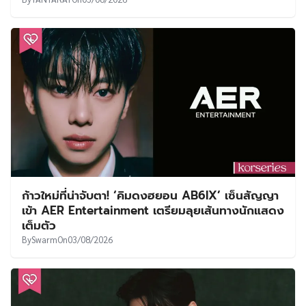
ก้าวใหม่ที่น่าจับตา! ‘คิมดงฮยอน AB6IX’ เซ็นสัญญา
เข้า AER Entertainment เตรียมลุยเส้นทางนักแสดง
เต็มตัว
By
Swarm
On
03/08/2026