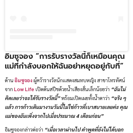
อิมซูจอง
“การรับ
รางวัลนี้ก็เหมือนคุณ
แม่ที่กำลังบอกให้ฉันอย่าหยุดอยู่กับที่
“
ด้าน
อิมซูจอง
ผู้คว้ารางวัลนักแสดงสมทบหญิง สาขาโทรทัศน์
จาก
Low Life
เปิดต้นสปีชด้วยน้ำเสียงสั่นเล็กน้อยว่า
“ฉันไม่
คิดเลยว่าจะได้รับรางวัลนี้”
พร้อมเปิดเผยทั้งน้ำตาว่า
“จริง ๆ
แล้ว การก้าวเดินมางานวันนี้ไม่ใช่ก้าวที่เบาสบายเลยค่ะ คุณ
แม่ของฉันเพิ่งจากไปเมื่อประมาณ 4 เดือนก่อน”
อิมซูจองกล่าวต่อว่า
“เมื่อเวลาผ่านไป คำพูดที่ยังไม่ได้บอก