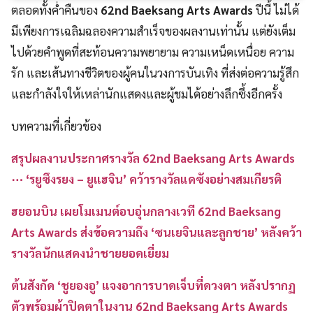
ตลอดทั้งค่ำคืนของ
62nd Baeksang Arts Awards
ปีนี้ ไม่ได้
มีเพียงการเฉลิมฉลองความสำเร็จของผลงานเท่านั้น แต่ยังเต็ม
ไปด้วยคำพูดที่สะท้อนความพยายาม ความเหน็ดเหนื่อย ความ
รัก และเส้นทางชีวิตของผู้คนในวงการบันเทิง ที่ส่งต่อความรู้สึก
และกำลังใจให้เหล่านักแสดงและผู้ชมได้อย่างลึกซึ้งอีกครั้ง
บทความที่เกี่ยวข้อง
สรุปผลงานประกาศรางวัล 62nd Baeksang Arts Awards
⋯ ‘รยูซึงรยง – ยูแฮจิน’ คว้ารางวัลแดซังอย่างสมเกียรติ
ฮยอนบิน เผยโมเมนต์อบอุ่นกลางเวที 62nd Baeksang
Arts Awards ส่งข้อความถึง ‘ซนเยจินและลูกชาย’ หลังคว้า
รางวัลนักแสดงนำชายยอดเยี่ยม
ต้นสังกัด ‘ชูยองอู’ แจงอาการบาดเจ็บที่ดวงตา หลังปรากฏ
ตัวพร้อมผ้าปิดตาในงาน 62nd Baeksang Arts Awards