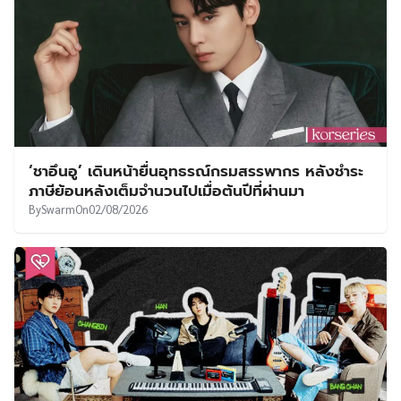
‘ชาอึนอู’ เดินหน้ายื่นอุทธรณ์กรมสรรพากร หลังชำระ
ภาษีย้อนหลังเต็มจำนวนไปเมื่อต้นปีที่ผ่านมา
By
Swarm
On
02/08/2026