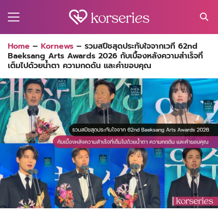
Skip
to
content
Search
Home
–
Kornews
–
รวมสปีชสุดประทับใจจากเวที 62nd
for:
Baeksang Arts Awards 2026 กับเบื้องหลังความสำเร็จที่
MA
เต็มไปด้วยน้ำตา ความกดดัน และคำขอบคุณ
ES
CT
EL
UTY
T
EW
US