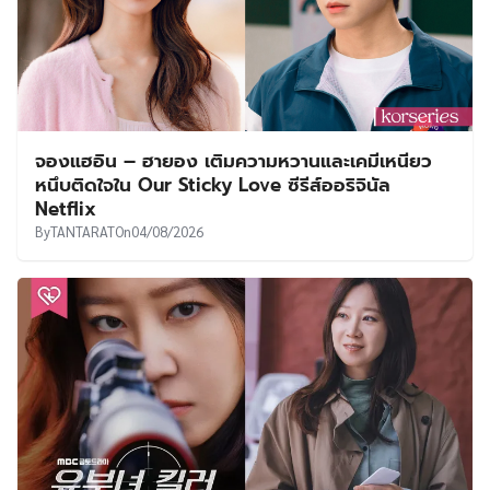
จองแฮอิน – ฮายอง เติมความหวานและเคมีเหนียว
หนึบติดใจใน Our Sticky Love ซีรีส์ออริจินัล
Netflix
By
TANTARAT
On
04/08/2026