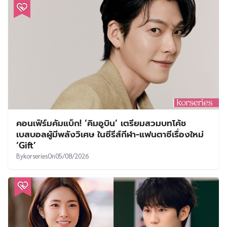
คอนเฟิร์มคัมแบ็ก! ‘คิมอูบิน’ เตรียมสวมบทโค้ช
เบสบอลผู้มีพลังวิเศษ ในซีรีส์กีฬา-แฟนตาซีเรื่องใหม่
‘Gift’
By
korseries
On
05/08/2026