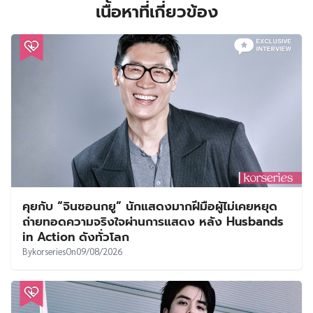
เนื้อหาที่เกี่ยวข้อง
คุยกับ “จินซอนกยู” นักแสดงมากฝีมือผู้ไม่เคยหยุด
ถ่ายทอดความจริงใจผ่านการแสดง หลัง Husbands
in Action ดังทั่วโลก
By
korseries
On
09/08/2026