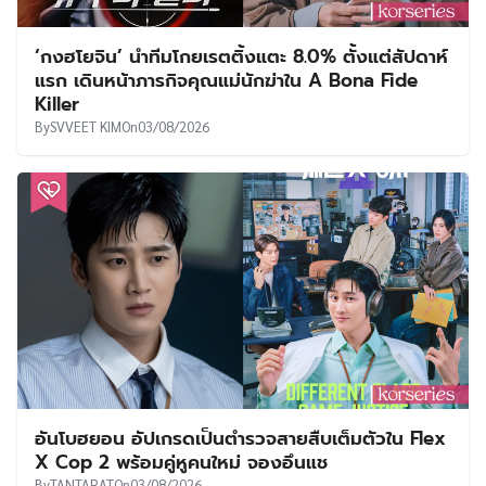
‘กงฮโยจิน’ นำทีมโกยเรตติ้งแตะ 8.0% ตั้งแต่สัปดาห์
แรก เดินหน้าภารกิจคุณแม่นักฆ่าใน A Bona Fide
Killer
By
SVVEET KIM
On
03/08/2026
อันโบฮยอน อัปเกรดเป็นตำรวจสายสืบเต็มตัวใน Flex
X Cop 2 พร้อมคู่หูคนใหม่ จองอึนแช
By
TANTARAT
On
03/08/2026