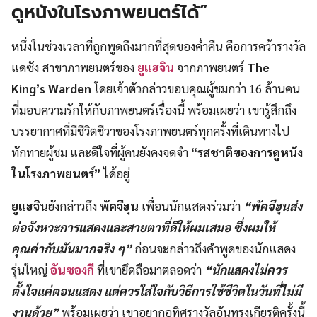
ดูหนังในโรงภาพยนตร์ได้”
หนึ่งในช่วงเวลาที่ถูกพูดถึงมากที่สุดของค่ำคืน คือการคว้ารางวัล
แดซัง สาขาภาพยนตร์ของ
ยูแฮจิน
จากภาพยนตร์
The
King’s Warden
โดยเจ้าตัวกล่าวขอบคุณผู้ชมกว่า 16 ล้านคน
ที่มอบความรักให้กับภาพยนตร์เรื่องนี้ พร้อมเผยว่า เขารู้สึกถึง
บรรยากาศที่มีชีวิตชีวาของโรงภาพยนตร์ทุกครั้งที่เดินทางไป
ทักทายผู้ชม และดีใจที่ผู้คนยังคงจดจำ
“รสชาติของการดูหนัง
ในโรงภาพยนตร์”
ได้อยู่
ยูแฮจิน
ยังกล่าวถึง
พัคจีฮุน
เพื่อนนักแสดงร่วมว่า
“พัคจีฮุนส่ง
ต่อจังหวะการแสดงและสายตาที่ดีให้ผมเสมอ ซึ่งผมให้
คุณค่ากับมันมากจริง ๆ”
ก่อนจะกล่าวถึงคำพูดของนักแสดง
รุ่นใหญ่
อันซองกี
ที่เขายึดถือมาตลอดว่า
“นักแสดงไม่ควร
ตั้งใจแค่ตอนแสดง แต่ควรใส่ใจกับวิธีการใช้ชีวิตในวันที่ไม่มี
งานด้วย”
พร้อมเผยว่า เขาอยากอุทิศรางวัลอันทรงเกียรติครั้งนี้