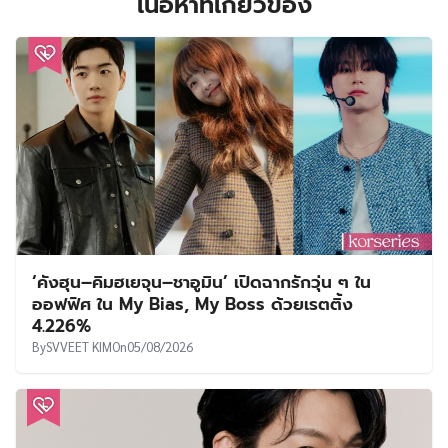
เนื้อหาที่เกี่ยวข้อง
‘คังฮุน–คิมฮเยจุน–ชาอูมิน’ เปิดฉากรักวุ่น ๆ ใน
ออฟฟิศ ใน My Bias, My Boss ด้วยเรตติ้ง
4.226%
By
SVVEET KIM
On
05/08/2026