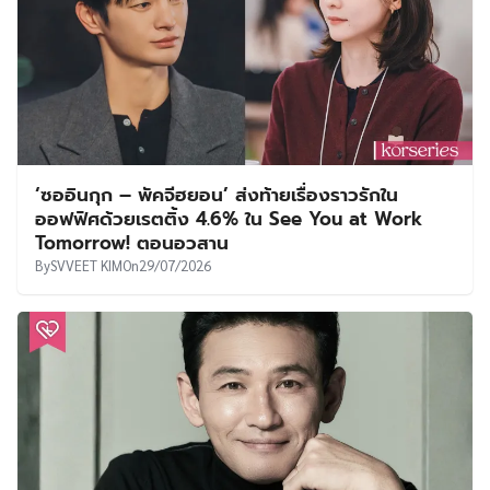
‘ซออินกุก – พัคจีฮยอน’ ส่งท้ายเรื่องราวรักใน
ออฟฟิศด้วยเรตติ้ง 4.6% ใน See You at Work
Tomorrow! ตอนอวสาน
By
SVVEET KIM
On
29/07/2026