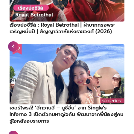
เรื่องย่อซีรีส์ : Royal Betrothal | ฝ่าบาททรงพระ
เจริญหมื่นปี | สัญญาวิวาห์แห่งราชวงศ์ (2026)
เซอร์ไพรส์! ‘อีกวานฮี – ยูชีอึน’ จาก Single’s
Inferno 3 เปิดตัวคบหาดูใจกัน พัฒนาจากพี่น้องสู่คน
รู้ใจหลังจบรายการ