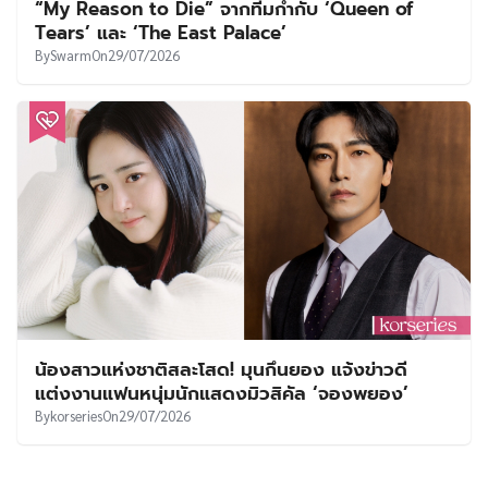
“My Reason to Die” จากทีมกำกับ ‘Queen of
Tears’ และ ‘The East Palace’
By
Swarm
On
29/07/2026
น้องสาวแห่งชาติสละโสด! มุนกึนยอง แจ้งข่าวดี
แต่งงานแฟนหนุ่มนักแสดงมิวสิคัล ‘จองพยอง’
By
korseries
On
29/07/2026