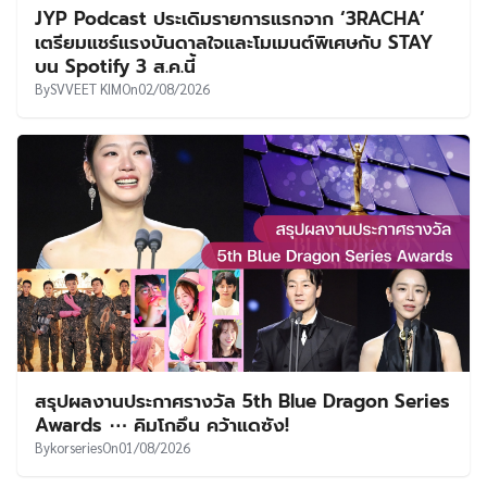
JYP Podcast ประเดิมรายการแรกจาก ‘3RACHA’
เตรียมแชร์แรงบันดาลใจและโมเมนต์พิเศษกับ STAY
บน Spotify 3 ส.ค.นี้
By
SVVEET KIM
On
02/08/2026
สรุปผลงานประกาศรางวัล 5th Blue Dragon Series
Awards ⋯ คิมโกอึน คว้าแดซัง!
By
korseries
On
01/08/2026