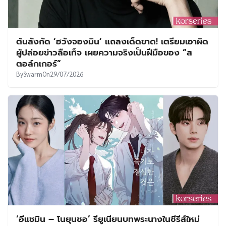
ต้นสังกัด ‘ฮวังจองมิน’ แถลงเด็ดขาด! เตรียมเอาผิด
ผู้ปล่อยข่าวลือเท็จ เผยความจริงเป็นฝีมือของ “ส
ตอล์กเกอร์”
By
Swarm
On
29/07/2026
‘อีแชมิน – โนยุนซอ’ รียูเนียนบทพระนางในซีรีส์ใหม่