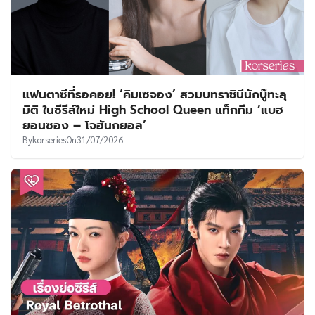
แฟนตาซีที่รอคอย! ‘คิมเซจอง’ สวมบทราชินีนักบู๊ทะลุ
มิติ ในซีรีส์ใหม่ High School Queen แท็กทีม ‘แบฮ
ยอนซอง – โจฮันกยอล’
By
korseries
On
31/07/2026