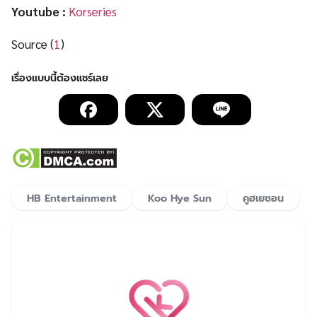
Youtube :
Korseries
Source (
1
)
HB Entertainment
Koo Hye Sun
คูฮเยซอน