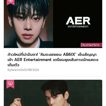
ก้าวใหม่ที่น่าจับตา! ‘คิมดงฮยอน AB6IX’ เซ็นสัญญา
เข้า AER Entertainment เตรียมลุยเส้นทางนักแสดง
เต็มตัว
By
Swarm
On
03/08/2026