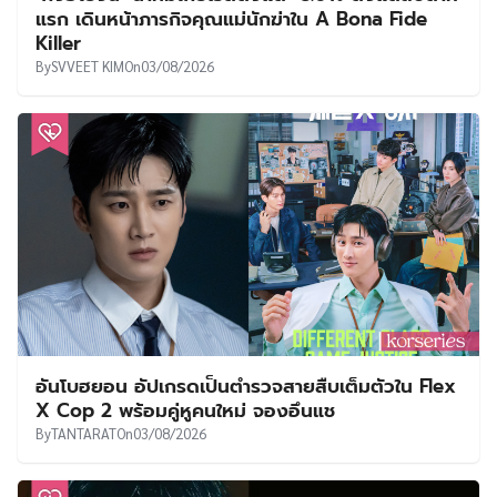
แรก เดินหน้าภารกิจคุณแม่นักฆ่าใน A Bona Fide
Killer
By
SVVEET KIM
On
03/08/2026
อันโบฮยอน อัปเกรดเป็นตำรวจสายสืบเต็มตัวใน Flex
X Cop 2 พร้อมคู่หูคนใหม่ จองอึนแช
By
TANTARAT
On
03/08/2026