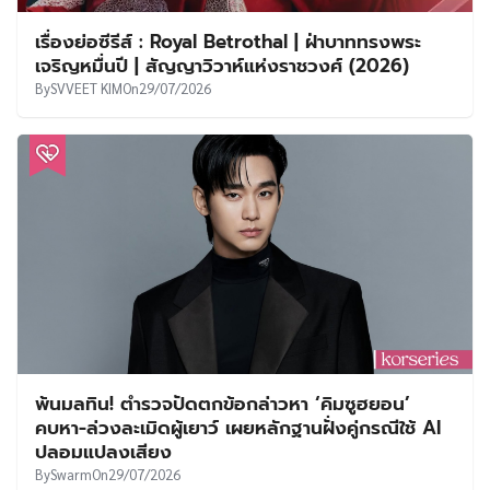
เรื่องย่อซีรีส์ : Royal Betrothal | ฝ่าบาททรงพระ
เจริญหมื่นปี | สัญญาวิวาห์แห่งราชวงศ์ (2026)
By
SVVEET KIM
On
29/07/2026
พ้นมลทิน! ตำรวจปัดตกข้อกล่าวหา ‘คิมซูฮยอน’
คบหา-ล่วงละเมิดผู้เยาว์ เผยหลักฐานฝั่งคู่กรณีใช้ AI
ปลอมแปลงเสียง
By
Swarm
On
29/07/2026