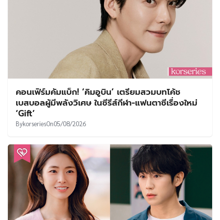
คอนเฟิร์มคัมแบ็ก! ‘คิมอูบิน’ เตรียมสวมบทโค้ช
เบสบอลผู้มีพลังวิเศษ ในซีรีส์กีฬา-แฟนตาซีเรื่องใหม่
‘Gift’
By
korseries
On
05/08/2026