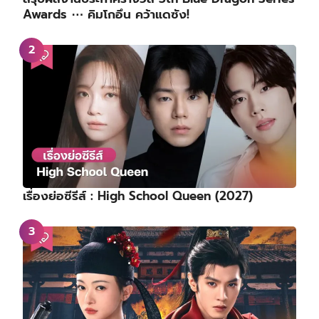
Awards ⋯ คิมโกอึน คว้าแดซัง!
เรื่องย่อซีรีส์ : High School Queen (2027)