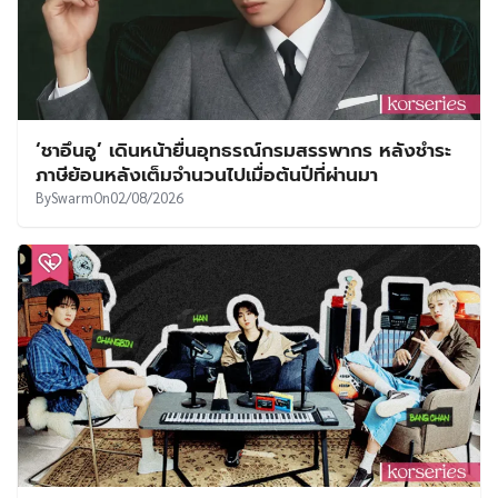
‘ชาอึนอู’ เดินหน้ายื่นอุทธรณ์กรมสรรพากร หลังชำระ
ภาษีย้อนหลังเต็มจำนวนไปเมื่อต้นปีที่ผ่านมา
By
Swarm
On
02/08/2026