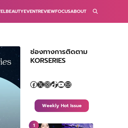
VEL
BEAUTY
EVENT
REVIEW
FOCUS
ABOUT
ช่องทางการติดตาม
KORSERIES
Facebook
X
Instagram
TikTok
YouTube
Mail
Weekly Hot Issue