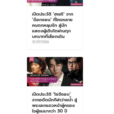
เปิดประวัติ ‘ฮเยริ’ จาก
‘ด็อกซอน’ ที่ใครหลาย
คนตกหลุมรัก สู่นัก
แสดงผู้เติบโตผ่านทุก
บทบาทที่เลือกเดิน
31/07/2026
เปิดประวัติ ‘โซจีซอบ’
จากอดีตนักกีฬาว่ายน้ำ สู่
พระเอกแถวหน้าผู้ครอง
ใจผู้ชมมากว่า 30 ปี