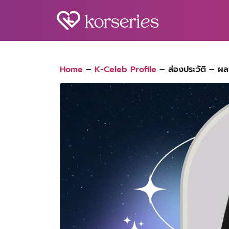
Skip
to
content
S
fo
Home
–
K-Celeb Profile
–
ส่องประวัติ – 