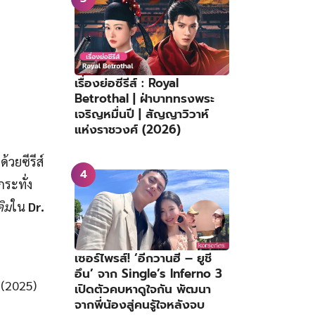
เรื่องย่อซีรีส์ : Royal
Betrothal | ฝ่าบาททรงพระ
เจริญหมื่นปี | สัญญาวิวาห์
แห่งราชวงศ์ (2026)
้วยซีรีส์
ระทั่ง
คิม
ใน
Dr.
เซอร์ไพรส์! ‘อีกวานฮี – ยูชี
อึน’ จาก Single’s Inferno 3
(2025)
เปิดตัวคบหาดูใจกัน พัฒนา
จากพี่น้องสู่คนรู้ใจหลังจบ